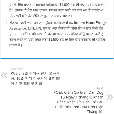
ਬਦਲੇ, ਇੱਕ ਡਾਲਰ ਦੇ ਬਰਾਬਰ ਅਧਿਕਤਮ $1,000 ਤੱਕ ਦੀ ਰਾਸ਼ੀ ਪ੍ਰਦਾਨ ਕਰਦਾ
ਹੈ। ਗਾਹਕਾਂ ਨੂੰ ਮੇਲ ਖਾਂਦੇ ਡਾਲਰ ਪ੍ਰਾਪਤ ਕਰਨ ਲਈ ਹਰ ਵਾਰ ਆਪਣੇ ਬਕਾਇਆ
ਬਿੱਲ ਲਈ ਘੱਟੋ-ਘੱਟ $50 ਦਾ ਭੁਗਤਾਨ ਕਰਨਾ ਪਵੇਗਾ।
ਘੱਟ ਆਮਦਨੀ ਵਾਲੇ ਘਰ ਲਈ ਊਰਜਾ ਸਹਾਇਤਾ (Low Income Home Energy
Assistance, LIHEAP)
: ਸੂਬੇ ਦੁਆਰਾ ਨਿਗਰਾਨੀ ਕੀਤਾ ਗਿਆ ਇੱਕ ਸੰਘੀ ਫੰਡ
ਪ੍ਰਾਪਤ ਸਹਾਇਤਾ ਪ੍ਰੋਗਰਾਮ ਜੋ ਘੱਟ ਆਮਦਨ ਵਾਲੇ ਪਰਿਵਾਰਾਂ ਨੂੰ ਆਪਣੇ ਘਰਾਂ ਨੂੰ
ਗਰਮ ਕਰਨ ਜਾਂ ਠੰਡਾ ਕਰਨ ਲਈ $1,500 ਤੱਕ ਦਾ ਇੱਕ-ਵਾਰ ਭੁਗਤਾਨ ਦੀ ਪੇਸ਼ਕਸ਼
ਕਰਦਾ ਹੈ।
Previous
PG&E, 9월 주거용 전기 요금 인
하, 10월 전기 청구서에 캘리포니
아 기후 크레딧 지급
Next
PG&E Giảm Giá Điện Dân Dụng
Từ Ngày 1 tháng 9; Khách
Hàng Nhận Tín Dụng Khí Hậu
California Trên Hóa Đơn Điện
Tháng 10