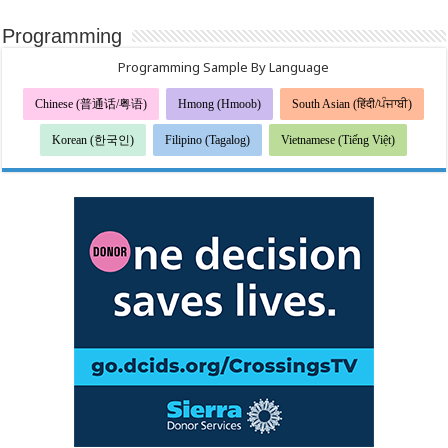
Programming
Programming Sample By Language
Chinese (普通话/粤语)
Hmong (Hmoob)
South Asian (हिंदी/ਪੰਜਾਬੀ)
Korean (한국인)
Filipino (Tagalog)
Vietnamese (Tiếng Việt)