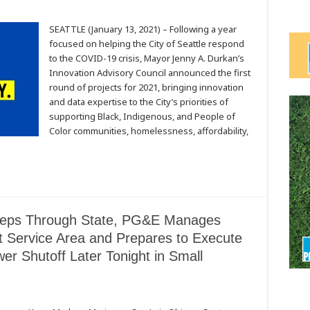
SEATTLE (January 13, 2021) – Following a year
focused on helping the City of Seattle respond
to the COVID-19 crisis, Mayor Jenny A. Durkan’s
Innovation Advisory Council announced the first
round of projects for 2021, bringing innovation
and data expertise to the City’s priorities of
supporting Black, Indigenous, and People of
Color communities, homelessness, affordability,
eeps Through State, PG&E Manages
 Service Area and Prepares to Execute
er Shutoff Later Tonight in Small