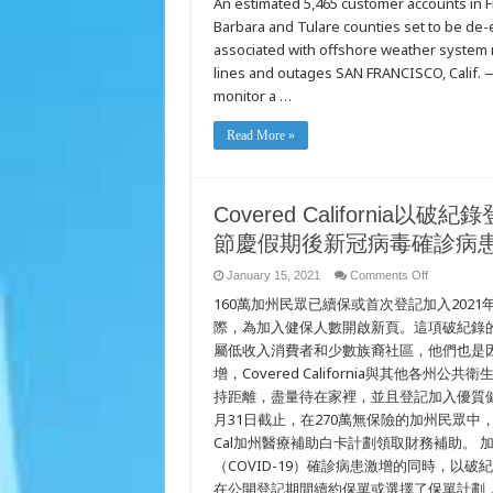
An estimated 5,465 customer accounts in F
Offshore
Windstorm
Barbara and Tulare counties set to be de-
Sweeps
Through
associated with offshore weather system 
State,
PG&E
lines and outages SAN FRANCISCO, Calif. —
Manages
monitor a …
Related
Outages
Throughout
Service
Read More »
Area
and
Prepares
to
Execute
Covered Californi
a
Targeted
節慶假期後新冠病毒確診病
Public
Safety
Power
on
January 15, 2021
Comments Off
Shutoff
Covered
Later
160萬加州民眾已續保或首次登記加入2021
California
Tonight
以
in
際，為加入健保人數開啟新頁。這項破紀錄
Small
破
Portions
屬低收入消費者和少數族裔社區，他們也是
紀
of
錄
增，Covered California與其他
Driest
登
Locations
持距離，盡量待在家裡，並且登記加入優質健康保險
記
加
月31日截止，在270萬無保險的加州民眾中，估計有1
入
Cal加州醫療補助白卡計劃領取財務補助。 加州沙加
健
（COVID-19）確診病患激增的同時，以
保
人
在公開登記期間續約保單或選擇了保單計劃，