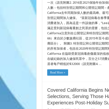
受
一次（請見附圖2. 2016至2021保險年份加保統
創
人數 – 包括特別登記期間和公開登記期間 –
最
California去年同期加保人數的最高
深
的
別登記期間加入健保。 “當新冠病毒在春季重創加
民
消費者加入，因為這是一件該做的事，”Lee表示。
眾
滿足受到新冠病毒重創之民眾的需要，包括少數
California注意到在公開登記和特別
66）來自於少數族裔社區，從2015年至今
裔區分）。 附圖3. 特別登記和公開登記期間加保
的所有加保者，包括在2020年特別登記期間和
California 在協助受新冠病毒創傷最深
在破紀錄的加入健保民眾中，百分之57消費者
居者每戶稍低於$32000（請見附圖4. …
Read More »
Covered California Begins 
Selections, Serving Those H
Experiences Post-Holiday 