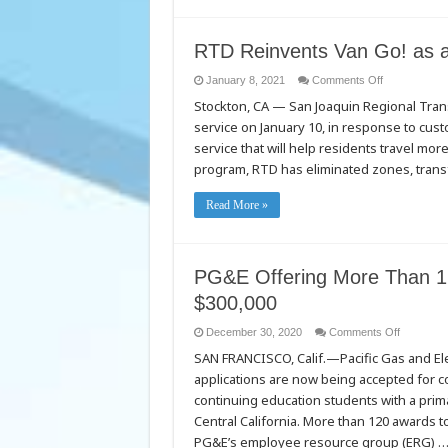
Agencies
with
Hyperlocal
Data
RTD Reinvents Van Go! as a
on
Extreme
Weather
on
January 8, 2021
Comments Off
RTD
Stockton, CA — San Joaquin Regional Transi
Reinvents
Van
service on January 10, in response to cu
Go!
as
service that will help residents travel mor
a
True
program, RTD has eliminated zones, transfe
Countywide
Service
Read More »
PG&E Offering More Than 120
$300,000
on
December 30, 2020
Comments Off
PG&E
SAN FRANCISCO, Calif.—Pacific Gas and El
Offering
More
applications are now being accepted for c
Than
120
continuing education students with a prim
College
Scholarsh
Central California. More than 120 awards t
Totaling
PG&E’s employee resource group (ERG) 
Nearly