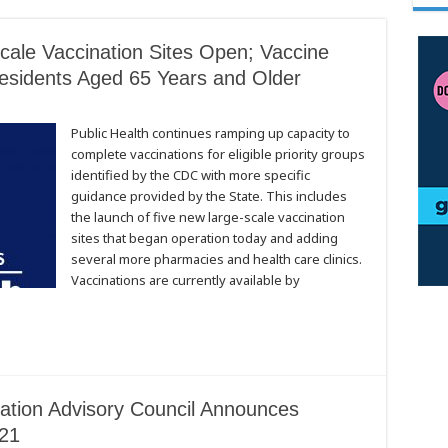
ale Vaccination Sites Open; Vaccine
 Residents Aged 65 Years and Older
Public Health continues ramping up capacity to
complete vaccinations for eligible priority groups
identified by the CDC with more specific
guidance provided by the State. This includes
the launch of five new large-scale vaccination
sites that began operation today and adding
several more pharmacies and health care clinics.
Vaccinations are currently available by
ation Advisory Council Announces
021