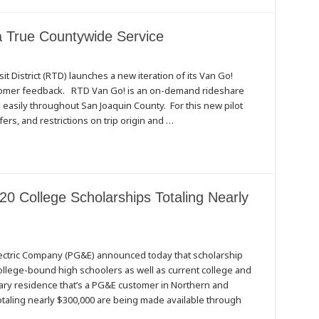
 True Countywide Service
t District (RTD) launches a new iteration of its Van Go!
stomer feedback. RTD Van Go! is an on-demand rideshare
e easily throughout San Joaquin County. For this new pilot
rs, and restrictions on trip origin and …
 College Scholarships Totaling Nearly
ectric Company (PG&E) announced today that scholarship
ollege-bound high schoolers as well as current college and
ary residence that’s a PG&E customer in Northern and
ips
otaling nearly $300,000 are being made available through
…