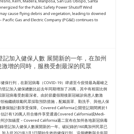
resno, Kern, Madera, Mariposa, San Luis Obispo, Santa
energized for the Public Safety Power Shutoff Wind
may cause flying debris and vegetation, leading to downed
 Pacific Gas and Electric Company (PG&E) continues to
a以破紀錄登記加入健保人數 展開新的一年，在加州
患激增的同時，服務受創最深的民眾
年健保行列，在新冠病毒（COVID-19）肆虐至今疫情最為嚴峻之
的登記加入健保總數比起去年同期增加了20萬，其中有相當比例
因新冠病毒受創最深者。由於節慶假期後新冠確診病患人數激
各州公共衛生領袖繼續鼓勵民眾採取預防措施，配戴面罩、勤洗手、與他人保
計劃享受保障。Covered California公開登記期間將於1
20萬人符合條件享受通過Covered California或Medi-
緬度 – Covered California週二宣布在加州各地新冠病毒
破紀錄登記加入健保人數展開新的一年。破紀錄的160萬加州民眾已
加入從2021年1月1日開始生效的健保行列。這個總數與去年同