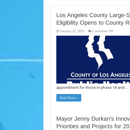
Los Angeles County Large-Sc
Eligibility Opens to County
on
January 21, 2021
Comments Off
Los
Angeles
County
Large-
Scale
Vaccination
Sites
Open;
Vaccine
Eligibility
Opens
to
County
Residents
Aged
appointment for those in phase 1A and …
65
Years
and
Older
Read More »
Mayor Jenny Durkan’s Innov
Priorities and Projects for 2