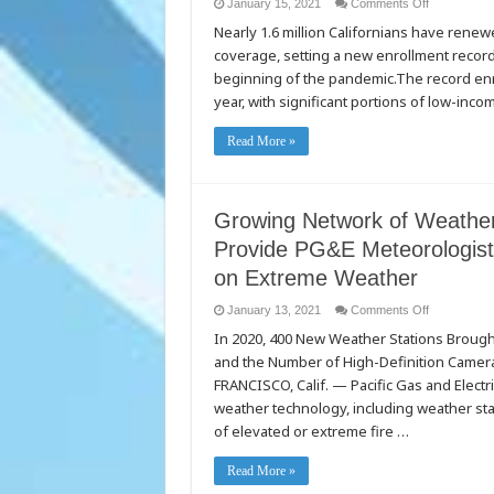
on
January 15, 2021
Comments Off
Covered
Nearly 1.6 million Californians have renewe
California
Begins
coverage, setting a new enrollment record
New
Year
beginning of the pandemic.The record enro
With
a
year, with significant portions of low-in
Record
Number
of
Read More »
Plan
Selections,
Serving
Those
Hardest
Hit
Growing Network of Weather
by
the
Provide PG&E Meteorologists
Pandemic,
as
on Extreme Weather
State
Experience
Post-
on
January 13, 2021
Comments Off
Holiday
Growing
Surge
In 2020, 400 New Weather Stations Brought
Network
of
of
and the Number of High-Definition Camer
New
Weather
COVID-
Stations
FRANCISCO, Calif. — Pacific Gas and Ele
19
and
Cases
Fire-
weather technology, including weather sta
Watch
of elevated or extreme fire …
Cameras
Provide
PG&E
Meteorologis
Read More »
Outside