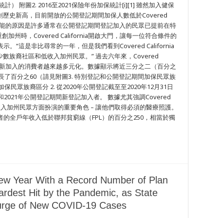
計） 附圖2. 2016至2021保險年份加保統計[i][1] 雖然加入健保
 創歷史新高，目前開放的公開登記期間加保人數低於Covered
峰。最可能的原因是許多通常在公開登記期間登記加入的民眾已提前在特
州時，Covered California開啟大門，讓每一位符合條件的
“這是非比尋常的一年，但是我們看到Covered California
族裔社區和低收入加州民眾。” 過去六年來，Covered
登記期間新加入的消費者越來越多元化。數據顯示將近三分之二（百分之
成長了百分之60（請見附圖3. 特別登記和公開登記期間加保民眾族
民眾族裔區分 2. 從2020年公開登記截至至2020年12月31日
2021年公開登記期間新登記加入者。 數據尤其強調Covered
的低收入加州民眾方面扮演的重要角色 – 讓他們取得必須的醫療照護。
的全戶年收入低於聯邦貧窮線（FPL）的百分之250，相當於獨
New Year With a Record Number of Plan
ardest Hit by the Pandemic, as State
Surge of New COVID-19 Cases