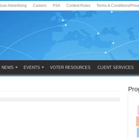
ican Advertising
Careers
PSA
Contest Rules
Terms & Conditions/Priv
NEWS
EVENTS
VOTER RESOURCES
CLIENT SERVICES
Pro