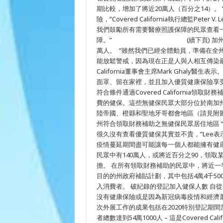
數
期比較，增加了將近20萬人（百分之14）
展
開
險，”Covered California執行總監P
新
我們鼓勵所有需要醫療照護保障的民眾查看一
的
障。” (續下頁) 加州有超過27
一
年，
萬人。 “雖然我們已經全體動員，準備在全
在
能放鬆警戒，因為現在正是人與人相互傳染最高
加
州
California董事會主席Mark Ghal
節
面罩、留在家裡，並且加入優質健康保險享受保
慶
符合條件通過Covered California領
假
期
費的健保。這些無健保民眾大部分位於南加州
後
陸帝國、橙縣和聖地牙哥都會地區（請見附圖
新
冠
州符合領取財務補助之無健保民眾居住地區 
病
很久沒有查看優質健保其實並不貴，”Lee
毒
疫情蔓延期間盡可能讓每一個人都能擁有健康保險。”
確
診
民眾中有140萬人，或將近百分之90，領
病
擔。 在所有領取財務補助的民眾中，將近一半 
患
激
目的的州政府補貼計劃，其中包括4萬4千5
增
入消費者。 破紀錄的登記加入健保人數 自從Cov
的
沒有健康保險或是因為新冠病毒疫情和經濟
同
時，
次外展工作的成果包括在2020特別登記期間
服
者總數達到54萬1000人 – 這是Covered
務