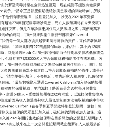
。 “由於新冠病毒持續在全州迅速蔓延，現在絕對不能沒有健康保
eter V. Lee表示。“當今正是節慶假期後確診病患激增的關鍵時刻，所以
下他們有哪些選擇，並且登記加入，以便在2021年享受保
0萬新冠病毒確診病患，死亡人數預期將在今天突破3
州施打疫苗，但是在確診病患與住院人數激增之際，我們萬萬不
峰的時期，”加州健康與衛生服務部部長兼Covered
y醫生表示。“我們每一個人都必須負起擊退病毒應負的責任，這代表著佩戴
障。” 加州此刻有270萬無健保民眾，據估計，其中約120萬
取財務補助，或是通過Medi-Cal加州醫療補助白卡計劃享受價格低廉或免
，估計約有71萬8000名人符合領取財務補助者住在洛杉磯、內
1：加州符合領取財務補助之無健保民眾居住地區）。 圖1：加
“大多數無健保民眾不知道自己符合領取保費補助的條件，或是已
表示。“請立即登記加入，不要拖延，並告訴家人和朋友，以確保在
 最新數據顯示通過Covered California加入健保的加州
取某種程度的保費補助，平均減輕了將近百分之80的每月保費負
– 超過64萬人 – 受益於加州在2020年推出，以減輕保費負擔為
00位先前因為收入超過聯邦收入最低限制而無法領取補助的中等收
ered California在春季和夏季開啟特別登記期間，讓數十萬
蕭條失去健保的民眾登記加入後，破紀錄的消費者加入健保。這
加入從2021年開始生效的健保和在目前開放的公開登記期間加入
 California有史以來在上一次公開登記期間截止後新加入人數最多的