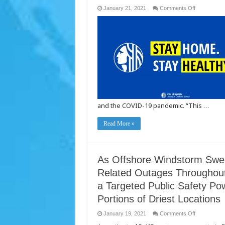
on
January 21, 2021
Comments Off
Mayor
Jenny
Durkan’s
Innovation
Advisory
Council
Announces
Priorities
and
Projects
for
2021
and the COVID-19 pandemic. “This …
Read More »
As Offshore Windstorm Sw
Related Outages Throughout
a Targeted Public Safety Pow
Portions of Driest Locations
on
January 19, 2021
Comments Off
As