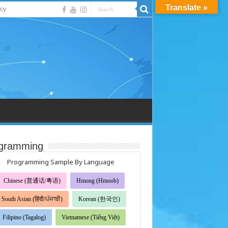
Translate »
acy
gramming
Programming Sample By Language
Chinese (普通话/粤语)
Hmong (Hmoob)
South Asian (हिंदी/ਪੰਜਾਬੀ)
Korean (한국인)
Filipino (Tagalog)
Vietnamese (Tiếng Việt)