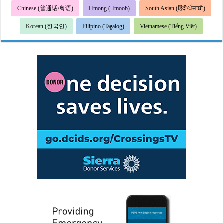
Chinese (普通话/粤语)
Hmong (Hmoob)
South Asian (हिंदी/ਪੰਜਾਬੀ)
Korean (한국인)
Filipino (Tagalog)
Vietnamese (Tiếng Việt)