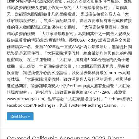
Elsinore購物中心選購您的喜愛，為您的衣櫃添加更多時尚服飾。 匯集
精彩多姿的娛樂及悠閒度假於一身的「大莊家賭場度假村」，這個夏
天，定能讓您體驗顯赫非凡的星級禮遇。 完成疫苗接種的客人在「大
莊家賭場度假村」可選擇不須配戴口罩。管理方要求所有未完成疫苗接
種的客人繼續配戴口罩並保持社交距離。 「大莊家賭場度假村」匯集
精彩多姿的娛樂 「大莊家賭場度假村」為美國其中之一間最大規模及
提供最尊貴的博彩娛樂/度假體驗。榮獲USA Today 讀者票選為全美最
佳賭場第一名。並自2002年起一直被AAA評為四鑽級酒店，無論是日間
玩樂還是豪華住宿，「大莊家賭場度假村」總會帶給您無與倫比的悠閒
度假環境，在正常運營時，「大莊家」擁有逾5,000枱最熱門的角子老
虎機，桌上娛樂，世界頂級娛樂節目，1,100間豪華酒店客房，星級餐
飲食府，讓您煥發身心的水療護理，以及世界錦標賽級的Journey高爾
夫球場。「大莊家賭場度假村」致力滿足客人及社區的需求，並與時俱
進超越期許。魯瑟諾印第安人中的Pechanga族人擁有並經營「大莊家
賭場度假村」。更多詳情，請致電免費專線(877) 711-2946，或瀏覽
www.pechanga.com。點擊喜歡「大莊家賭場度假村」Facebook網頁(
Facebook.com/Pechanga) ，以及Twitter@PechangaCasino。 …
Read More »
Covered California Announces 2022 Plans: