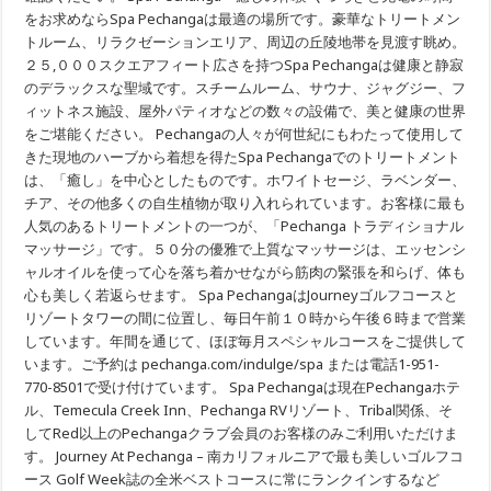
をお求めならSpa Pechangaは最適の場所です。豪華なトリートメン
トルーム、リラクゼーションエリア、周辺の丘陵地帯を見渡す眺め。
２５,０００スクエアフィート広さを持つSpa Pechangaは健康と静寂
のデラックスな聖域です。スチームルーム、サウナ、ジャグジー、フ
ィットネス施設、屋外パティオなどの数々の設備で、美と健康の世界
をご堪能ください。 Pechangaの人々が何世紀にもわたって使用して
きた現地のハーブから着想を得たSpa Pechangaでのトリートメント
は、「癒し」を中心としたものです。ホワイトセージ、ラベンダー、
チア、その他多くの自生植物が取り入れられています。お客様に最も
人気のあるトリートメントの一つが、「Pechanga トラディショナル
マッサージ」です。５０分の優雅で上質なマッサージは、エッセンシ
ャルオイルを使って心を落ち着かせながら筋肉の緊張を和らげ、体も
心も美しく若返らせます。 Spa PechangaはJourneyゴルフコースと
リゾートタワーの間に位置し、毎日午前１０時から午後６時まで営業
しています。年間を通じて、ほぼ毎月スペシャルコースをご提供して
います。ご予約は pechanga.com/indulge/spa または電話1-951-
770-8501で受け付けています。 Spa Pechangaは現在Pechangaホテ
ル、Temecula Creek Inn、Pechanga RVリゾート、Tribal関係、そ
してRed以上のPechangaクラブ会員のお客様のみご利用いただけま
す。 Journey At Pechanga – 南カリフォルニアで最も美しいゴルフコ
ース Golf Week誌の全米ベストコースに常にランクインするなど