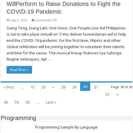
WillPerform to Raise Donations to Fight the
COVID-19 Pandemic
on
July 2, 2021
Comments Off
Filipino
Isang Tinig, Isang Lahi: One Voice, One People Live Aid Philippines
Celebrities
and
is set to take place virtuall on 7/4 to deliver humanitarian aid to help
Musical
Artists
end the COVID-19 pandemic. For the first time, Filipino and other
WillPerform
to
Global celebrities will be joining together to volunteer their talents
Raise
and time for the cause. The musical lineup features Lea Salonga,
Donations
to
Regine Velasquez, Apl …
Fight
the
COVID-
Read More »
19
Pandemic
30
« First
...
10
20
«
28
29
31
Page 30 of 92
32
»
40
50
60
...
Last »
Programming
Programming Sample By Language