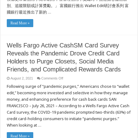
以
別、追蹤限額或計算獎勵。」 富國銀行推出 Wallet Edit研討會系列 富
及
國銀行最近推出了新的 …
獎
勵
複
Read More »
雜
的
信
用
Wells Fargo Active CashSM Card Survey
卡
Reveals the Pandemic Drove Credit Card
Holders to Purge Closets, Social Media
Friends, and Complicated Rewards Cards
on
August 2, 2021
Comments Off
Wells
Following surge of “pandemic purges,” Americans chose to “wallet
Fargo
Active
edit,” becoming more invested and selective in how they manage
CashSM
Card
money, and enhancing preference for cash back cards SAN
Survey
Reveals
FRANCISCO – July 26, 2021 – According to a Wells Fargo Active Cash
the
Card survey, the COVID-19 pandemic prompted two-thirds (63%) of
Pandemic
Drove
credit card-holding consumers to initiate “pandemic purges.”
Credit
Card
When looking at …
Holders
to
Purge
Read More »
Closets,