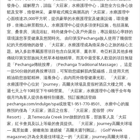
發身心、緩解壓力，請臨「大莊家」水療護理中心，讓您全方位身心放
鬆及安寧，煥發神采。 豪華複式獨立兩層高的「大莊家」水療護理中
心面積達25,000平方呎，提供豪華的水療護理室及健康設備，環境優
靜，坐擁山林景觀怡人。水療護理中心提供多項便利設施，包括蒸氣
室、桑拿房、渦流浴缸、時尚健身中心及戶外露台，專設最貼心寧靜的
環境讓您享受健康及悠閒時光。 由印第安Pechanga族人使用了幾個世
紀的天然植物的啟發，「大莊家」水療護理成為煥采身心之旅的核心主
題。納入多款專屬護理項目包含白鼠尾草、薰衣草、奇亞籽及其他多種
傳統印第安部族純天然草本植物精華。而其中最受客人歡迎的項目無疑
是「Pechanga傳統按摩」（Pechanga Traditional Massage）。這是
一款50分鐘的經典按摩項目，可幫助您緩解肌肉緊繃感，且使用天然
精油助您放鬆精神、滋養身心，由內而外煥發健康光彩。 「大莊家」
水療護理中心位於「Journey」高爾夫球場及度假村酒店大樓之間，每
週七天上午10時至下午6時營業。「大莊家」水療護理中心幾乎全年每
個月均為客人提供各種特別優惠。預訂服務請登錄
pechanga.com/indulge/spa或致電1-951-770-8501。 水療中心的服
務預約僅為「大莊家」酒店之住客、「大莊家」度假營（RV
Resort）、及Temecula Creek Inn旅館的住客，部族客人及「大莊
家」紅卡會員及以上等級的會員提供。 「大莊家」Journey高爾夫球場
— 風景如畫，俯瞰南加 連續被「高爾夫週刊雜誌」（Golf Week
magazine) 評為全美最佳球場之一的「大莊家」Journey高爾夫球場，