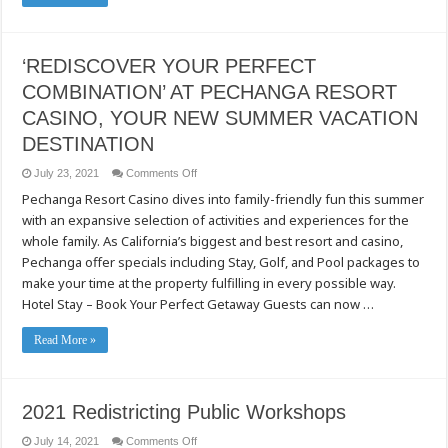
Social
Media
Friends,
and
Complicated
‘REDISCOVER YOUR PERFECT
Rewards
Cards
COMBINATION’ AT PECHANGA RESORT
CASINO, YOUR NEW SUMMER VACATION
DESTINATION
on
July 23, 2021
Comments Off
‘REDISCOVER
Pechanga Resort Casino dives into family-friendly fun this summer
YOUR
PERFECT
with an expansive selection of activities and experiences for the
COMBINATION’
AT
whole family. As California’s biggest and best resort and casino,
PECHANGA
RESORT
Pechanga offer specials including Stay, Golf, and Pool packages to
CASINO,
make your time at the property fulfilling in every possible way.
YOUR
NEW
Hotel Stay – Book Your Perfect Getaway Guests can now …
SUMMER
VACATION
DESTINATION
Read More »
2021 Redistricting Public Workshops
on
July 14, 2021
Comments Off