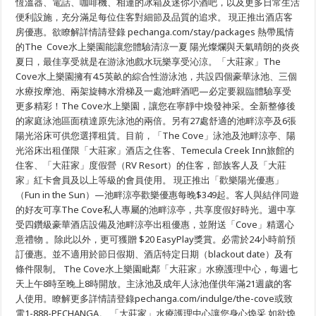
恆溫器、電話、咖啡機、相連的冰箱及迷你小酒吧，以及更多日常生活
級
玩
便利設施，充分滿足每位住客對細節及品質的追求。 現正推出酒店客
樂・
房優惠。欲瞭解詳情請登錄 pechanga.com/stay/packages 熱帶風情
喜
的The Cove水上樂園能讓您體驗清涼一夏 陽光燦爛與天氣晴朗的炎炎
迎
歡
夏日，最佳享受就是在游泳池戲水玩樂享受沁涼。「大莊家」The
采
Cove水上樂園擁有4.5英畝的綜合性游泳池，共設四個豪華泳池、三個
為
夏
水療按摩池、兩架旋轉水滑梯及一處池畔酒吧—必定要親臨體驗享受
日
更多精彩！The Cove水上樂園，讓您在寧靜中煥發神采。全新整修後
帶
的家庭泳池區面積達原先泳池的兩倍。另有27處舒適的池畔涼亭及6張
來
全
陽光浴床可供您選擇租賃。目前，「The Cove」泳池及池畔涼亭、陽
新
光浴床出租僅限「大莊家」酒店之住客、Temecula Creek Inn旅館的
酷
爽
住客、「大莊家」度假營（RV Resort）的住客，部族客人及「大莊
享
家」紅卡會員及以上等級的會員使用。 現正推出「歡樂陽光優惠」
受
（Fun in the Sun）—池畔涼亭歡樂優惠每晚$349起。客人與結伴同遊
的好友可享The Cove私人專屬的池畔涼亭，共享度假好時光。週中享
受四鑽級豪華酒店設備及池畔涼亭出租優惠，並附送「Cove」精選心
意禮物 。除此以外，更可獲贈 $20 EasyPlay獎賞。必需於24小時前預
訂優惠。並不適用於節日假期、酒店特定日期（blackout date）及有
條件限制。 The Cove水上樂園毗鄰「大莊家」水療護理中心，每週七
天上午8時至晚上8時開放。主泳池及成年人泳池僅供年滿21週歲的客
人使用。瞭解更多詳情請登錄pechanga.com/indulge/the-cove或致
電1-888-PECHANGA。 「大莊家」水療護理中心讓您身心煥采 如欲煥