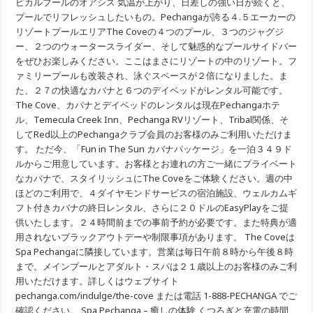
ピカルプールのオアシス 気温が上がり、日差しの強い日が続くと、
の
プールでリフレッシュしたいもの。Pechangaが誇る４.５エーカーの
バ
ケ
リゾートプールエリアThe Coveの４つのプール、３つのジャグジ
ー
ー、２つのウォータースライダー、そして魅惑的なプールサイドバー
シ
をぜひお楽しみください。ここはまさにリゾートの中のリゾート。フ
ョ
ン
ァミリープールも改装され、泳ぐスペースが２倍になりました。ま
は
た、２７の快適なカバナと６つのデイベッドがレンタル可能です。
Pechanga
Resort
The Cove、カバナとデイベッドのレンタルは現在Pechangaホテ
Casino
で！
ル、Temecula Creek Inn、Pechanga RVリゾート、Tribal関係、そ
してRed以上のPechangaクラブ会員のお客様のみご利用いただけま
す。 ただ今、「Fun in The Sun カバナパッケージ」を一泊３４９ド
ルからご用意しています。お客様とお連れの方ご一緒にプライベート
なカバナで、スタイリッシュにThe Coveをご体験ください。週の中
ほどのご利用で、４ダイヤモンドサービスの宿泊施設、ウェルカムギ
フト付きカバナの終日レンタル、さらに２０ドルのEasyPlayをご提
供いたします。２４時間前までの事前予約が必要です。また特典が適
用されないブラックアウトデーや制限事項があります。 The Coveは
Spa Pechangaに隣接しています。営業は毎日午前８時から午後８時
まで。メインプールとアダルト・スパは２１歳以上のお客様のみご利
用いただけます。詳しくはウェブサイト
pechanga.com/indulge/the-cove または電話 1-888-PECHANGA でご
確認ください。 Spa Pechanga – 癒しの体験 くつろぎと充電の時間