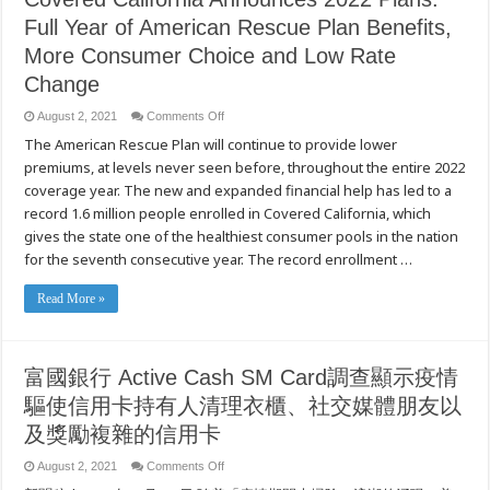
Full Year of American Rescue Plan Benefits,
More Consumer Choice and Low Rate
Change
on
August 2, 2021
Comments Off
Covered
The American Rescue Plan will continue to provide lower
California
Announces
premiums, at levels never seen before, throughout the entire 2022
2022
Plans:
coverage year. The new and expanded financial help has led to a
Full
Year
record 1.6 million people enrolled in Covered California, which
of
gives the state one of the healthiest consumer pools in the nation
American
Rescue
for the seventh consecutive year. The record enrollment …
Plan
Benefits,
More
Read More »
Consumer
Choice
and
Low
Rate
Change
富國銀行 Active Cash SM Card調查顯示疫情
驅使信用卡持有人清理衣櫃、社交媒體朋友以
及獎勵複雜的信用卡
on
August 2, 2021
Comments Off
富