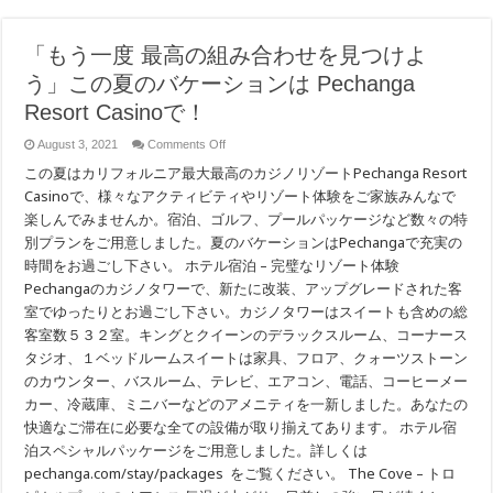
「もう一度 最高の組み合わせを見つけよ
う」この夏のバケーションは Pechanga
Resort Casinoで！
on
August 3, 2021
Comments Off
「も
この夏はカリフォルニア最大最高のカジノリゾートPechanga Resort
う
一
Casinoで、様々なアクティビティやリゾート体験をご家族みんなで
度
楽しんでみませんか。宿泊、ゴルフ、プールパッケージなど数々の特
最
別プランをご用意しました。夏のバケーションはPechangaで充実の
高
の
時間をお過ごし下さい。 ホテル宿泊 – 完璧なリゾート体験
組
Pechangaのカジノタワーで、新たに改装、アップグレードされた客
み
合
室でゆったりとお過ごし下さい。カジノタワーはスイートも含めの総
わ
客室数５３２室。キングとクイーンのデラックスルーム、コーナース
せ
タジオ、１ベッドルームスイートは家具、フロア、クォーツストーン
を
見
のカウンター、バスルーム、テレビ、エアコン、電話、コーヒーメー
つ
カー、冷蔵庫、ミニバーなどのアメニティを一新しました。あなたの
け
よ
快適なご滞在に必要な全ての設備が取り揃えてあります。 ホテル宿
う」
泊スペシャルパッケージをご用意しました。詳しくは
こ
pechanga.com/stay/packages をご覧ください。 The Cove – トロ
の
夏