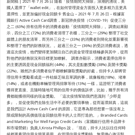
新聞稿 | 2021 年 7 月 26 日 隨着「疫情期間大掃除」浪潮的湧現，美
國
銀
國人選擇了「wallet edit」，在如何管理資金方面投入更多精力且更具
行
選擇性，並更加偏好現金回饋卡 舊金山 – 2021 年 7 月 26 日 – 根據富
Active
Cash
國銀行 Active Cash Card調查，新冠肺炎疫情（COVID-19）促使三分
SM
之二 (63%) 持有信用卡的消費者啟動「疫情期間大掃除」。調查結果顯
Card
調
示，四分之三 (72%) 的消費者清理了衣櫃，三分之一 (29%) 整理了社交
查
媒體上的朋友清單，而另外三分之一 (33%) 的消費者則簡化並重新審視
顯
示
和整理了他們的財務狀況。。超過三分之一 (36%) 的受訪消費者說，透
疫
過這次疫情，他們變得更加關注自己的資金管理並積極參與其中，從而
情
驅
對他們的財務狀況和目標更加瞭解。 調查亦顯示，消費者選擇信用卡
使
的主要誘因是現金回饋福利 (44%)，其次是點數獎勵 (38%) 及開卡獎勵
信
(22%)。雖然許多消費者似乎都瞭解賺取獎勵的好處，但持卡人卻將管
用
卡
理信用卡獎勵看成是一件枯燥乏味且單調的事，就像報稅(18%)、堵車
持
(14%)，或者在機動車輛管理局排隊等待 (13%) 一樣，這證明了消費者
有
人
獲得更直接、且隨時隨地可用的信用卡的價值訴求，比如，幾乎所有消
清
費都能獲得同樣的現金獎勵。 「這次疫情幫助我們意識到『少即是
理
多』，並促使我們去除生活中不必要的繁瑣事物，從而返璞歸真，這就
衣
櫃、
是我們設計 Active Cash Card 的原因，它是專為那些想要一張沒有上
社
限或限制的高價值現金回饋信用卡的人士而打造的。」Branded Cards
交
媒
and Marketing for Well Fargo Credit Cards（富國銀行信用卡品牌卡
體
和市場營銷）負責人Krista Phillips 說，「現在，持卡人比以往任何時
朋
候都更希望信用卡簡單易用，在管理信用卡獎勵時，無需擔心激活類
友