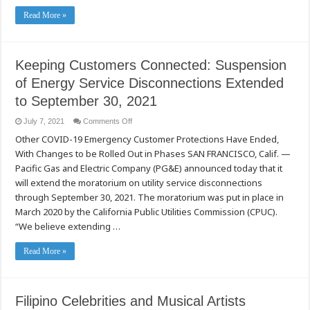
Read More »
Keeping Customers Connected: Suspension
of Energy Service Disconnections Extended
to September 30, 2021
on
July 7, 2021
Comments Off
Keeping
Other COVID-19 Emergency Customer Protections Have Ended,
Customers
Connected:
With Changes to be Rolled Out in Phases SAN FRANCISCO, Calif. —
Suspension
of
Pacific Gas and Electric Company (PG&E) announced today that it
Energy
Service
will extend the moratorium on utility service disconnections
Disconnections
through September 30, 2021. The moratorium was put in place in
Extended
to
March 2020 by the California Public Utilities Commission (CPUC).
September
30,
“We believe extending …
2021
Read More »
Filipino Celebrities and Musical Artists