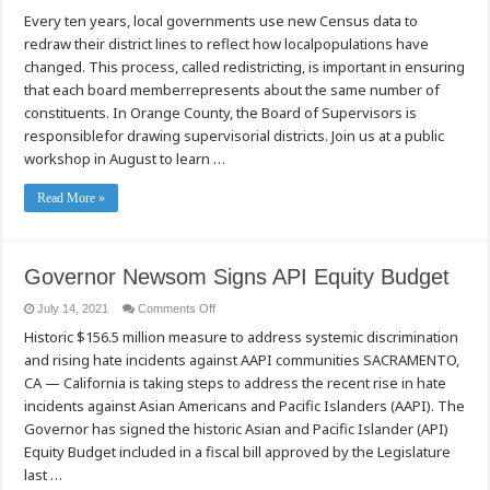
2021
Every ten years, local governments use new Census data to
Redistricting
Public
redraw their district lines to reflect how localpopulations have
Workshops
changed. This process, called redistricting, is important in ensuring
that each board memberrepresents about the same number of
constituents. In Orange County, the Board of Supervisors is
responsiblefor drawing supervisorial districts. Join us at a public
workshop in August to learn …
Read More »
Governor Newsom Signs API Equity Budget
on
July 14, 2021
Comments Off
Governor
Historic $156.5 million measure to address systemic discrimination
Newsom
Signs
and rising hate incidents against AAPI communities SACRAMENTO,
API
Equity
CA — California is taking steps to address the recent rise in hate
Budget
incidents against Asian Americans and Pacific Islanders (AAPI). The
Governor has signed the historic Asian and Pacific Islander (API)
Equity Budget included in a fiscal bill approved by the Legislature
last …