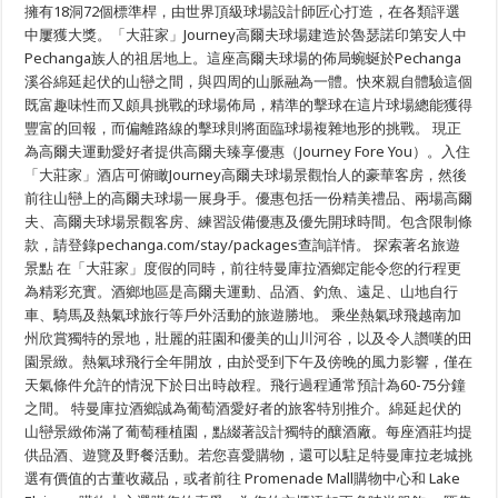
擁有18洞72個標準桿，由世界頂級球場設計師匠心打造，在各類評選
中屢獲大獎。「大莊家」Journey高爾夫球場建造於魯瑟諾印第安人中
Pechanga族人的祖居地上。這座高爾夫球場的佈局蜿蜒於Pechanga
溪谷綿延起伏的山巒之間，與四周的山脈融為一體。快來親自體驗這個
既富趣味性而又頗具挑戰的球場佈局，精準的擊球在這片球場總能獲得
豐富的回報，而偏離路線的擊球則將面臨球場複雜地形的挑戰。 現正
為高爾夫運動愛好者提供高爾夫臻享優惠（Journey Fore You）。入住
「大莊家」酒店可俯瞰Journey高爾夫球場景觀怡人的豪華客房，然後
前往山巒上的高爾夫球場一展身手。優惠包括一份精美禮品、兩場高爾
夫、高爾夫球場景觀客房、練習設備優惠及優先開球時間。包含限制條
款，請登錄pechanga.com/stay/packages查詢詳情。 探索著名旅遊
景點 在「大莊家」度假的同時，前往特曼庫拉酒鄉定能令您的行程更
為精彩充實。酒鄉地區是高爾夫運動、品酒、釣魚、遠足、山地自行
車、騎馬及熱氣球旅行等戶外活動的旅遊勝地。 乘坐熱氣球飛越南加
州欣賞獨特的景地，壯麗的莊園和優美的山川河谷，以及令人讚嘆的田
園景緻。熱氣球飛行全年開放，由於受到下午及傍晚的風力影響，僅在
天氣條件允許的情況下於日出時啟程。飛行過程通常預計為60-75分鐘
之間。 特曼庫拉酒鄉誠為葡萄酒愛好者的旅客特別推介。綿延起伏的
山巒景緻佈滿了葡萄種植園，點綴著設計獨特的釀酒廠。每座酒莊均提
供品酒、遊覽及野餐活動。若您喜愛購物，還可以駐足特曼庫拉老城挑
選有價值的古董收藏品，或者前往 Promenade Mall購物中心和 Lake