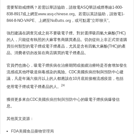
需要幫助戒煙嗎？若需以華語協助，請致電ASQ華語戒煙專線1-800-
838-8917或上網至
www.asq-chinese.org
。若需以英語協助，請致電1-
844-8-NO-VAPE、上網至
NoButts.org
，或可點選“
立即聊天
”。
強烈建議在調查完成之前不要吸電子煙。對於選擇吸四氫大麻酚(THC)
的人，只能從有執照的大麻零售商購買產品。切勿從街上非正式管道購
買任何類型的電子煙或電子煙產品，尤其是含有四氫大麻酚(THC)的產
品。消費者切勿改裝在商店購買的電子煙產品。
官員們也擔心，吸電子煙疾病在治療期間或後續治療時是否會增加發生
流感或其他呼吸道病毒感染的風險。CDC美國疾病控制與預防中心建
議，凡是年滿六個月以上的人都應該在10月底前接種流感疫苗，包括
24
使用電子煙或電子煙產品的人。
獲得更多來自
CDC美國疾病控制與預防中心
的吸電子煙疾病爆發信
息。
其他英文資源：
FDA美國食品藥物管理局