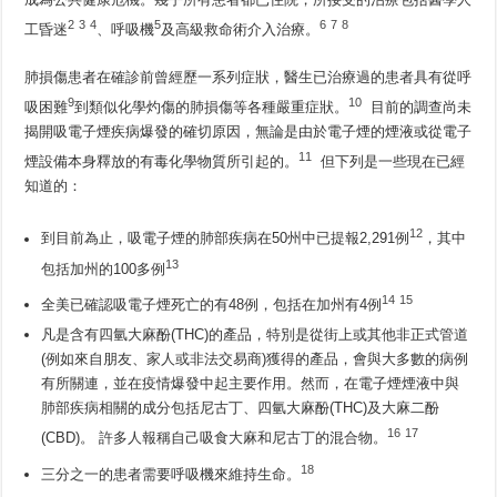
2
3
4
5
6
7
8
工昏迷
、呼吸機
及高級救命術介入治療。
肺損傷患者在確診前曾經歷一系列症狀，醫生已治療過的患者具有從呼
9
10
吸困難
到類似化學灼傷的肺損傷等各種嚴重症狀。
目前的調查尚未
揭開吸電子煙疾病爆發的確切原因，無論是由於電子煙的煙液或從電子
11
煙設備本身釋放的有毒化學物質所引起的。
但下列是一些現在已經
知道的：
12
到目前為止，吸電子煙的肺部疾病在50州中已提報2,291例
，其中
13
包括加州的100多例
14
15
全美已確認吸電子煙死亡的有48例，包括在加州有4例
凡是含有四氫大麻酚(THC)的產品，特別是從街上或其他非正式管道
(例如來自朋友、家人或非法交易商)獲得的產品，會與大多數的病例
有所關連，並在疫情爆發中起主要作用。然而，在電子煙煙液中與
肺部疾病相關的成分包括尼古丁、四氫大麻酚(THC)及大麻二酚
16
17
(CBD)。 許多人報稱自己吸食大麻和尼古丁的混合物。
18
三分之一的患者需要呼吸機來維持生命。