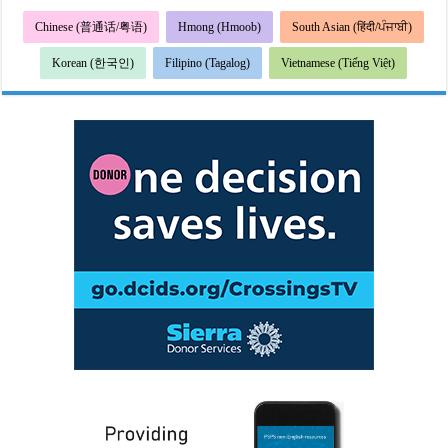
Chinese (普通话/粤语)
Hmong (Hmoob)
South Asian (हिंदी/ਪੰਜਾਬੀ)
Korean (한국인)
Filipino (Tagalog)
Vietnamese (Tiếng Việt)