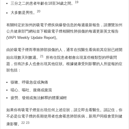
19
三分之二的患者年齡在18至34歲之間。
20
大多數是男性。
有關特定於加州的吸電子煙疾病爆發信息的每週最新報吿，請瀏覽
加州
公共健康部門
網站並下載吸電子煙相關性肺損傷的每週更新英文報告
(VAPI Weekly Update Report)。
由於吸電子煙而導致肺部損傷的人，通常在找醫生看病前其症狀已經開
21
始出現數天到數週。
所有住院患者都會出現某些種類型的呼吸問
題，但有許多人也會出現其他症狀。根據健康受到影響的人所提報的症
狀包括：
咳嗽、呼吸急促或胸痛
噁心、嘔吐、腹痛或腹瀉
疲勞、發燒或無法解釋的體重減輕
如果你有吸電子煙並出現任何上述症狀，請立即去看醫生。請記住，你
不必是位電子煙的長期使用者也會罹患肺部疾病，新用戶同樣會受到健
22
23
康影響。