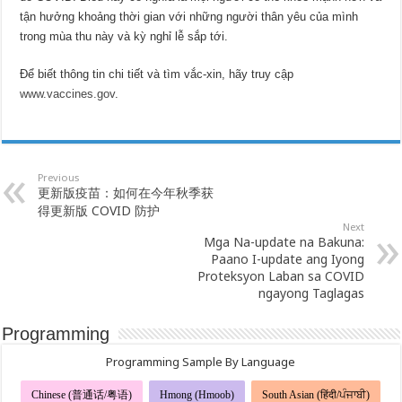
tận hưởng khoảng thời gian với những người thân yêu của mình
trong mùa thu này và kỳ nghỉ lễ sắp tới.
Để biết thông tin chi tiết và tìm vắc-xin, hãy truy cập
www.vaccines.gov
.
Previous
更新版疫苗：如何在今年秋季获
得更新版 COVID 防护
Next
Mga Na-update na Bakuna:
Paano I-update ang Iyong
Proteksyon Laban sa COVID
ngayong Taglagas
Programming
Programming Sample By Language
Chinese (普通话/粤语)
Hmong (Hmoob)
South Asian (हिंदी/ਪੰਜਾਬੀ)