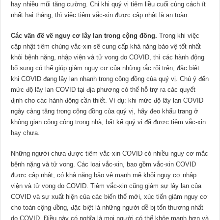
hay nhiều mũi tăng cường. Chỉ khi quý vị tiêm liều cuối cùng cách ít
nhất hai tháng, thì việc tiêm vắc-xin được cập nhật là an toàn.
Các vấn đề về nguy cơ lây lan trong cộng đồng.
Trong khi việc
cập nhật tiêm chủng vắc-xin sẽ cung cấp khả năng bảo vệ tốt nhất
khỏi bệnh nặng, nhập viện và tử vong do COVID, thì các hành động
bổ sung có thể giúp giảm nguy cơ của những rắc rối trên, đặc biệt
khi COVID đang lây lan nhanh trong cộng đồng của quý vị. Chú ý đến
mức độ lây lan COVID tại địa phương có thể hỗ trợ ra các quyết
định cho các hành động cần thiết. Ví dụ: khi mức độ lây lan COVID
ngày càng tăng trong cộng đồng của quý vị, hãy đeo khẩu trang ở
không gian công cộng trong nhà, bất kể quý vị đã được tiêm vắc-xin
hay chưa.
Những người chưa được tiêm vắc-xin COVID có nhiều nguy cơ mắc
bệnh nặng và tử vong. Các loại vắc-xin, bao gồm vắc-xin COVID
được cập nhật, có khả năng bảo vệ mạnh mẽ khỏi nguy cơ nhập
viện và tử vong do COVID. Tiêm vắc-xin cũng giảm sự lây lan của
COVID và sự xuất hiện của các biến thể mới, xúc tiến giảm nguy cơ
cho toàn cộng đồng, đặc biệt là những người dễ bị tổn thương nhất
do COVID. Điều này có nghĩa là mọi người có thể khỏe mạnh hơn và