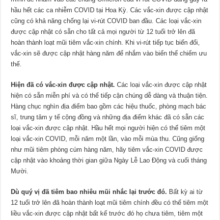
hầu hết các ca nhiễm COVID tại Hoa Kỳ. Các vắc-xin được cập nhật
cũng có khả năng chống lại vi-rút COVID ban đầu. Các loại vắc-xin
được cập nhật có sẵn cho tất cả mọi người từ 12 tuổi trở lên đã
hoàn thành loạt mũi tiêm vắc-xin chính. Khi vi-rút tiếp tục biến đổi,
vắc-xin sẽ được cập nhật hàng năm để nhắm vào biến thể chiếm ưu
thế.
Hiện đã có vắc-xin được cập nhật.
Các loại vắc-xin được cập nhật
hiện có sẵn miễn phí và có thể tiếp cận chúng dễ dàng và thuận tiện.
Hàng chục nghìn địa điểm bao gồm các hiệu thuốc, phòng mạch bác
sĩ, trung tâm y tế cộng đồng và những địa điểm khác đã có sẵn các
loại vắc-xin được cập nhật. Hầu hết mọi người hiện có thể tiêm một
loại vắc-xin COVID, mỗi năm một lần, vào mỗi mùa thu. Cũng giống
như mũi tiêm phòng cúm hàng năm, hãy tiêm vắc-xin COVID được
cập nhật vào khoảng thời gian giữa Ngày Lễ Lao Động và cuối tháng
Mười.
Dù quý vị đã tiêm bao nhiêu mũi nhắc lại trước đó.
Bất kỳ ai từ
12 tuổi trở lên đã hoàn thành loạt mũi tiêm chính đều có thể tiêm một
liều vắc-xin được cập nhật bất kể trước đó họ chưa tiêm, tiêm một