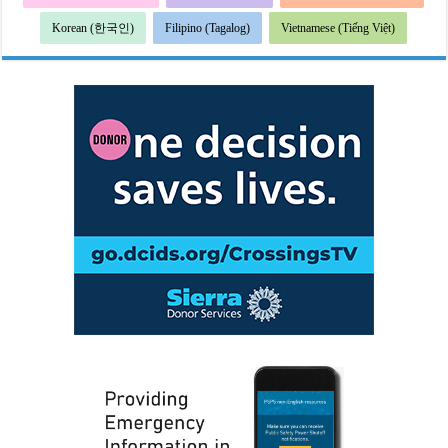
Korean (한국인)
Filipino (Tagalog)
Vietnamese (Tiếng Việt)