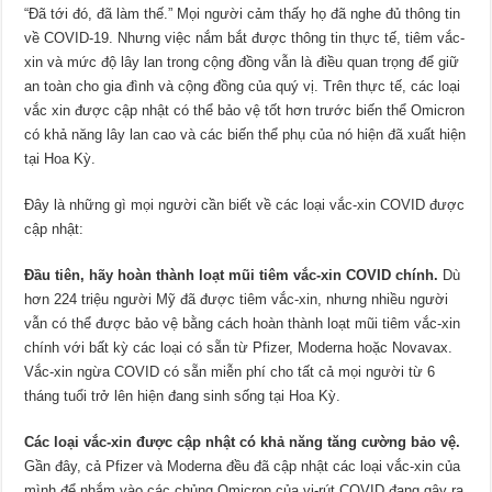
“Đã tới đó, đã làm thế.” Mọi người cảm thấy họ đã nghe đủ thông tin
về COVID-19. Nhưng việc nắm bắt được thông tin thực tế, tiêm vắc-
xin và mức độ lây lan trong cộng đồng vẫn là điều quan trọng để giữ
an toàn cho gia đình và cộng đồng của quý vị. Trên thực tế, các loại
vắc xin được cập nhật có thể bảo vệ tốt hơn trước biến thể Omicron
có khả năng lây lan cao và các biến thể phụ của nó hiện đã xuất hiện
tại Hoa Kỳ.
Đây là những gì mọi người cần biết về các loại vắc-xin COVID được
cập nhật:
Đầu tiên, hãy hoàn thành loạt mũi tiêm vắc-xin COVID chính.
Dù
hơn 224 triệu người Mỹ đã được tiêm vắc-xin, nhưng nhiều người
vẫn có thể được bảo vệ bằng cách hoàn thành loạt mũi tiêm vắc-xin
chính với bất kỳ các loại có sẵn từ Pfizer, Moderna hoặc Novavax.
Vắc-xin ngừa COVID có sẵn miễn phí cho tất cả mọi người từ 6
tháng tuổi trở lên hiện đang sinh sống tại Hoa Kỳ.
Các loại vắc-xin được cập nhật có khả năng tăng cường bảo vệ.
Gần đây, cả Pfizer và Moderna đều đã cập nhật các loại vắc-xin của
mình để nhắm vào các chủng Omicron của vi-rút COVID đang gây ra