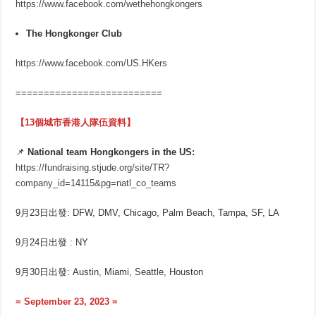
https://www.facebook.com/wethehongkongers
The Hongkonger Club
https://www.facebook.com/US.HKers
==========================
【13個城市香港人隊伍資料】
📌
National team Hongkongers in the US:
https://fundraising.stjude.org/site/TR?
company_id=14115&pg=natl_co_teams
9月23日出發: DFW, DMV, Chicago, Palm Beach, Tampa, SF, LA
9月24日出發 : NY
9月30日出發: Austin, Miami, Seattle, Houston
= September 23, 2023 =