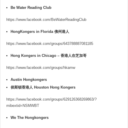
Be Water Reading Club
https://www.facebook.com/BeWaterReadingClub
HongKongers in Florida 佛州港人
https://www.facebook.com/groups/643788887081185
Hong Kongers in Chicago – 香港人在芝加哥
https://www.facebook.com/groups/hkamw
Austin Hongkongers
侯斯頓香港人 Houston Hong Kongers
https://www.facebook.com/groups/629126368269863/?
mibextid=NSMWBT
We The Hongkongers