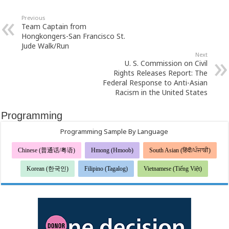
Previous
Team Captain from
Hongkongers-San Francisco St.
Jude Walk/Run
Next
U. S. Commission on Civil
Rights Releases Report: The
Federal Response to Anti-Asian
Racism in the United States
Programming
Programming Sample By Language
Chinese (普通话/粤语)
Hmong (Hmoob)
South Asian (हिंदी/ਪੰਜਾਬੀ)
Korean (한국인)
Filipino (Tagalog)
Vietnamese (Tiếng Việt)