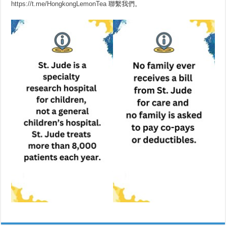
https://t.me/HongkongLemonTea
聯繫我們。