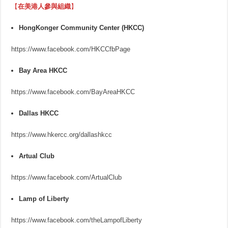
【
在美港人參與組織
】
HongKonger Community Center (HKCC)
https://www.facebook.com/HKCCfbPage
Bay Area HKCC
https://www.facebook.com/BayAreaHKCC
Dallas HKCC
https://www.hkercc.org/dallashkcc
Artual Club
https://www.facebook.com/ArtualClub
Lamp of Liberty
https://www.facebook.com/theLampofLiberty