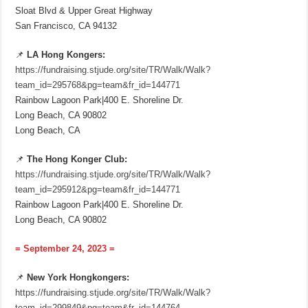
Sloat Blvd & Upper Great Highway
San Francisco, CA 94132
📌
LA Hong Kongers:
https://fundraising.stjude.org/site/TR/Walk/Walk?
team_id=295768&pg=team&fr_id=144771
Rainbow Lagoon Park|400 E. Shoreline Dr.
Long Beach, CA 90802
Long Beach, CA
📌
The Hong Konger Club:
https://fundraising.stjude.org/site/TR/Walk/Walk?
team_id=295912&pg=team&fr_id=144771
Rainbow Lagoon Park|400 E. Shoreline Dr.
Long Beach, CA 90802
= September 24, 2023 =
📌
New York Hongkongers:
https://fundraising.stjude.org/site/TR/Walk/Walk?
team_id=299849&pg=team&fr_id=144764