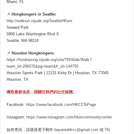
Miami, FL
📌
Hongkongers in Seattle:
http://walkrun.stjude.org/SeattleHKers
Seward Park
5900 Lake Washington Blvd S
Seattle, WA 98118
📌
Houston Hongkongers:
https://fundraising.stjude.org/site/TR/Walk/Walk?
team_id=296075&pg=team&fr_id=144755
Houston Sports Park | 12131 Kirby Dr | Houston, TX 77045
Houston, TX
獲取最新信息，請關注我們的社交媒體。
Facebook:
https://www.facebook.com/HKCCfbPage
Instagram:
https://www.instagram.com/hkercommunitycenter
如有查詢，請透過電子郵件
bayareahkcc@gmail.com
或 TG