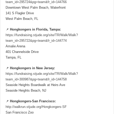
team_id=295724&pg=team&fr_id=144766
Downtown West Palm Beach, Waterfront
141 S Flagler Drive
West Palm Beach, FL
📌
Hongkongers in Florida, Tampa:
https://fundraising.stjude.org/site/TR/Walk/Walk?
team_id=295722&pg=team&fr_id=144774
Amalie Arena
401 Channelside Drive
Tampa, FL
📌
Hongkongers in New Jersey:
https://fundraising.stjude.org/site/TR/Walk/Walk?
team_id=300987&pg=team&fr_id=144758
Seaside Heights Boardwalk at Heirs Ave
Seaside Heights Beach, NJ
📌
Hongkongers-San Francisco:
http://walkrun.stjude.org/Hongkongers-SF
San Francisco Zoo