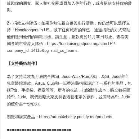
鼓勵你的朋友、家人和社交圈成員加入你的行列，或者捐款支持你的參
與。
2）捐款支持隊伍：如果你無法親自參與步行活動，你仍然可以選擇支
持「Hongkongers in US」以下任何城市的隊伍，通過捐款的方式幫助
他們達到他們的籌款目標。請注意，捐款將於11月30日截止。查看美
國各城市香港人隊伍：
https://fundraising.stjude.org/site/TR?
company_id=14115&pg=natl_co_teams
.
【支持藝術創作】
為了支持這次九月底的全國St. Jude Walk/Run活動，為St. Jude癌症
兒童醫院籌款，Artual Club和一班香港藝術家設計了一系列的產品，包
括T恤、手提袋、襟章等等。所有的收益，扣除製作成本，將全數捐贈
給St. Jude。我們鼓勵大家支持香港藝術家的創作，並同時為St. Jude
的使命盡一份心力。
瀏覽和購買產品：
https://artual4charity.printify.me/products
==========================