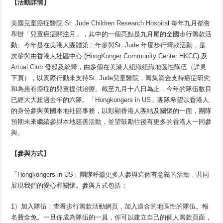
【活動詳情】
美國兒童癌症醫院
St. Jude Children Research Hospital
每年九月都會
舉辦「兒童癌症關注月」，其中的一個亮點是九月尾的全國步行籌款活
動。今年是在美港人團體第二年參與St. Jude 年度步行籌款活動，是
次參與由香港人社區中心 (
HongKonger Community Center HKCC
) 及
Artual Club
發起及統籌，由多個在美港人組織組織地區性隊伍（詳見
下頁），以實際行動來支持St. Jude兒童醫院，籌集資金支持癌症研究
和為患有癌症的兒童提供治療。截至九月十八日為止，今年的隊伍數目
已經大大超過去年的六隊。「Hongkongers in US」團隊希望以香港人
的身份參與美國本地社區事務，以彰顯香港人團結及關懷的一面，團隊
預期未來繼續參與本地慈善活動，並望鼓勵往後有更多的香港人一同參
與。
【參與方式】
「Hongkongers in US」團隊呼籲更多人參與這個有意義的活動，共同
展現我們的愛心和關懷。參與方式包括：
1）加入隊伍：查看步行籌款活動網頁，加入適合的地區性的隊伍。報
名費全免。一旦你成為隊伍的一員，你可以建立自己的個人籌款頁面，