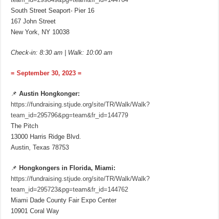
South Street Seaport- Pier 16
167 John Street
New York, NY 10038
Check-in: 8:30 am | Walk: 10:00 am
= September 30, 2023 =
📌
Austin Hongkonger:
https://fundraising.stjude.org/site/TR/Walk/Walk?
team_id=295796&pg=team&fr_id=144779
The Pitch
13000 Harris Ridge Blvd.
Austin, Texas 78753
📌
Hongkongers in Florida, Miami:
https://fundraising.stjude.org/site/TR/Walk/Walk?
team_id=295723&pg=team&fr_id=144762
Miami Dade County Fair Expo Center
10901 Coral Way