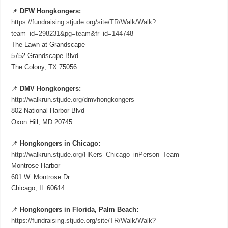
📌
DFW Hongkongers:
https://fundraising.stjude.org/site/TR/Walk/Walk?
team_id=298231&pg=team&fr_id=144748
The Lawn at Grandscape
5752 Grandscape Blvd
The Colony, TX 75056
📌
DMV Hongkongers:
http://walkrun.stjude.org/dmvhongkongers
802 National Harbor Blvd
Oxon Hill, MD 20745
📌
Hongkongers in Chicago:
http://walkrun.stjude.org/HKers_Chicago_inPerson_Team
Montrose Harbor
601 W. Montrose Dr.
Chicago, IL 60614
📌
Hongkongers in Florida, Palm Beach:
https://fundraising.stjude.org/site/TR/Walk/Walk?