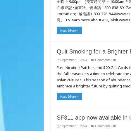
至晚上 9:00pm （美東時間早上 10:00a
在線登記 •廣東話、普通話1-800-838-8917www.a
korean.org• 越南語1-800-778-8440w
息。 To learn more about ASQ, visit www.a
Read More »
Quit Smoking for a Brighter 
on
September 5, 2024
Comments Off
Quit
Free Nicotine Patches and $20 Gift Cards 
Smoking
for
the fall season, it’s a time to celebrate 
a
Brighter
Asian cultures. This season of abundance,
Future
embrace a brighter future by quitting smo
Read More »
SF311 app now available in C
on
September 5, 2024
Comments Off
SF311