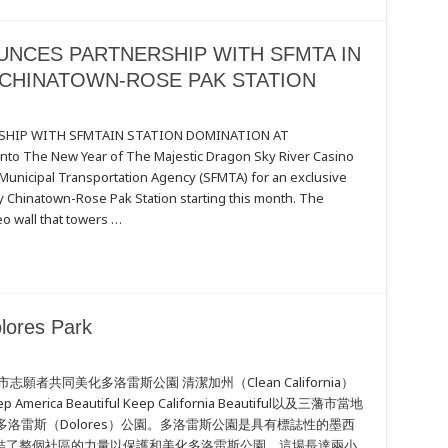
UNCES PARTNERSHIP WITH SFMTA IN
 CHINATOWN-ROSE PAK STATION
SHIP WITH SFMTAIN STATION DOMINATION AT
 The New Year of The Majestic Dragon Sky River Casino
ES
HIP
o Municipal Transportation Agency (SFMTA) for an exclusive
y Chinatown-Rose Pak Station starting this month. The
eo wall that towers …
ON
N-
lores Park
三藩市志願者共同美化多洛雷斯公園 清潔加州（Clean California）
y
rica Beautiful Keep California Beautiful以及三藩市當地
多洛雷斯（Dolores）公園。多洛雷斯公園是具有標誌性的墨西
結了整個社區的力量以保護和美化多洛雷斯公園。這場長達兩小