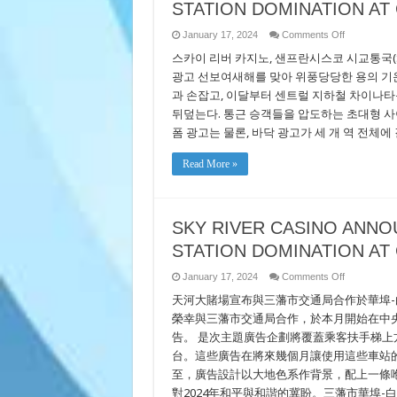
STATION DOMINATION AT
on
January 17, 2024
Comments Off
SKY
스카이 리버 카지노, 샌프란시스코 시교통국(
RIVER
CASINO
광고 선보여새해를 맞아 위풍당당한 용의 기운
ANNOUNC
PARTNERS
과 손잡고, 이달부터 센트럴 지하철 차이나타운-로
WITH
SFMTA
뒤덮는다. 통근 승객들을 압도하는 초대형 사이
IN
폼 광고는 물론, 바닥 광고가 세 개 역 전체에 
STATION
DOMINATI
AT
CHINATOW
Read More »
ROSE
PAK
STATION
SKY RIVER CASINO ANNO
STATION DOMINATION AT
on
January 17, 2024
Comments Off
SKY
天河大賭場宣布與三藩市交通局合作於華埠-
RIVER
CASINO
榮幸與三藩市交通局合作，於本月開始在中
ANNOUNC
PARTNERS
告。 是次主題廣告企劃將覆蓋乘客扶手梯
WITH
SFMTA
台。這些廣告在將來幾個月讓使用這些車站
IN
至，廣告設計以大地色系作背景，配上一條
STATION
DOMINATI
對2024年和平與和諧的冀盼。三藩市華埠
AT