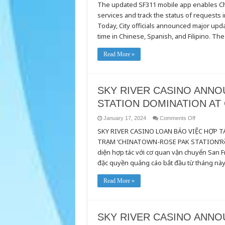
The updated SF311 mobile app enables Chi
app
now
services and track the status of requests 
available
in
Today, City officials announced major updat
Chinese,
Spanish,
time in Chinese, Spanish, and Filipino. The
and
Filipino
Read More »
SKY RIVER CASINO ANNO
STATION DOMINATION AT
on
January 17, 2024
Comments Off
SKY
SKY RIVER CASINO LOAN BÁO VIỆC HỢP 
RIVER
CASINO
TRẠM ‘CHINATOWN-ROSE PAK STATION’Rồng
ANNOUNC
PARTNERS
diện hợp tác với cơ quan vận chuyển San F
WITH
SFMTA
đặc quyền quảng cáo bắt đầu từ tháng này 
IN
STATION
DOMINATI
Read More »
AT
CHINATOW
ROSE
PAK
STATION
SKY RIVER CASINO ANNO