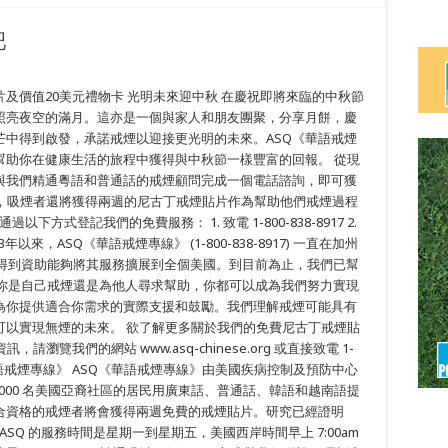
吧
及價值20美元禮物卡 光明未來迎中秋 在慶祝即將來臨的中秋節
照亮夜空的滿月。這亦是一個與家人和朋友團聚，分享月餅，慶
芒中得到啟發，承諾戒煙以迎接更光明的未來。ASQ《華語戒煙
幫助你在健康生活的旅程中獲得與中秋節一樣豐富的回報。 從現
與我們精通粵語和普通話的戒煙顧問完成一個電話諮詢，即可獲
外，吸煙者還將獲得兩週的尼古丁戒煙貼片作為幫助他們戒煙過程
方式登記我們的免費服務： 1. 致電 1-800-838-8917 2.
1993年以來，ASQ《華語戒煙專線》 (1-800-838-8917) 一直在加州
更加得到資助能夠將其服務擴展到全個美國。到目前為止，我們已幫
無論你是自己戒煙還是為他人尋求幫助，你都可以成為我們努力實現
為你提供適合你需求的實際支援和鼓勵。我們理解戒煙可能具有
可以實現無煙的未來。 欲了解更多關於我們的免費尼古丁戒煙貼
覽我們的網站 www.asq-chinese.org 或直接致電 1-
SQ《華語戒煙專線》 ASQ《華語戒煙專線》由美國疾病控制及預防中心
 21,000 名美國亞裔社區的居民用廣東話、普通話、韓語和越南語提
合資格的戒煙者將會獲得兩週免費的戒煙貼片。研究已經證明
ASQ 的服務時間是星期一到星期五，美國西岸時間早上 7:00am