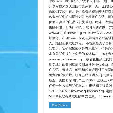
中秋佳节，我们设立了“光明未来”的主题，
明
分享月饼来欢庆团圆与繁荣的一天。让我们
的
语戒烟专线》在此提供免费的资源来扶持您
未
来，
名参与我们的戒烟计划并与精通广东话、普
开
价值20美金的礼品卡以资鼓励。此外，吸
始
戒
供给有限，赶快行动吧！ 您可以通过以下方式来登
烟
www.asq-chinese.org 自1993年以
吧
烟服务。在2012年，ASQ更加得到资助能够
人开始他们的戒烟旅程。 不管您是为了自
活努力。我们深知戒烟是有挑战的，但是通
多有关我们提供的免费的戒烟贴片，20美
www.asq-chinese.org ，或者直接致电
烟专线》由美国疾病控制及预防中心资助。自20
广东话、普通话、韩语和越南语提供了免费
免费的戒烟贴片。研究已经证明 ASQ 的服
期五，美国西岸时间早上 7:00am 至晚上 9:00
任何一种方式与我们联系： 电话和在线登记 • 广东话、
1-800-556-5564www.asq-korean.org•
66819 获取有助戒烟的中文信息。 To learn more ab
Read More »