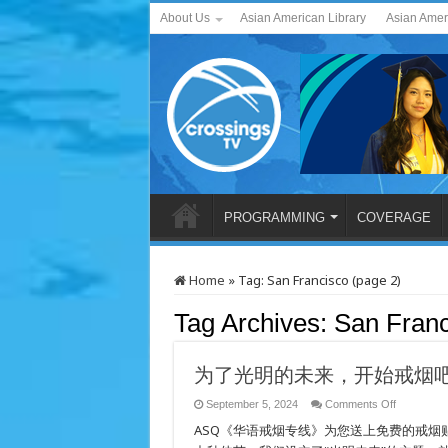
About Us
Asian American Library
Asian Amer
PROGRAMMING
COVERAGE
Home
»
Tag:
San Francisco
(page 2)
Tag Archives:
San Franc
为了光明的未来，开始戒烟
on
September 5, 2024
Comments Off
为
ASQ《华语戒烟专线》为您送上免费的戒烟贴
了
光