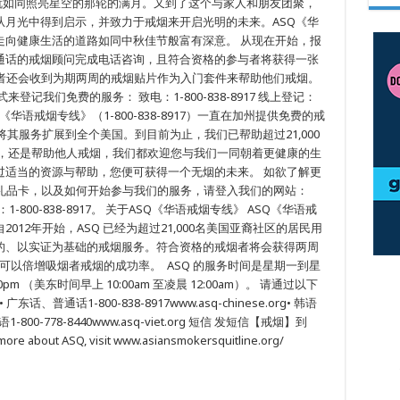
就如同照亮星空的那轮的满月。又到了这个与家人和朋友团聚，
从月光中得到启示，并致力于戒烟来开启光明的未来。ASQ《华
走向健康生活的道路如同中秋佳节般富有深意。 从现在开始，报
通话的戒烟顾问完成电话咨询，且符合资格的参与者将获得一张
烟者还会收到为期两周的戒烟贴片作为入门套件来帮助他们戒烟。
记我们免费的服务： 致电：1-800-838-8917 线上登记：
来，ASQ《华语戒烟专线》（1-800-838-8917）一直在加州提供免费的戒
将其服务扩展到全个美国。到目前为止，我们已帮助超过21,000
身，还是帮助他人戒烟，我们都欢迎您与我们一同朝着更健康的生
过适当的资源与帮助，您便可获得一个无烟的未来。 如欲了解更
金礼品卡，以及如何开始参与我们的服务，请登入我们的网站：
我们：1-800-838-8917。 关于ASQ《华语戒烟专线》 ASQ《华语戒
12年开始，ASQ 已经为超过21,000名美国亚裔社区的居民用
的、以实证为基础的戒烟服务。符合资格的戒烟者将会获得两周
务可以倍增吸烟者戒烟的成功率。 ASQ 的服务时间是星期一到星
pm （美东时间早上 10:00am 至凌晨 12:00am）。 请通过以下
普通话1-800-838-8917www.asq-chinese.org• 韩语
 越南语1-800-778-8440www.asq-viet.org 短信 发短信【戒烟】到
out ASQ, visit www.asiansmokersquitline.org/