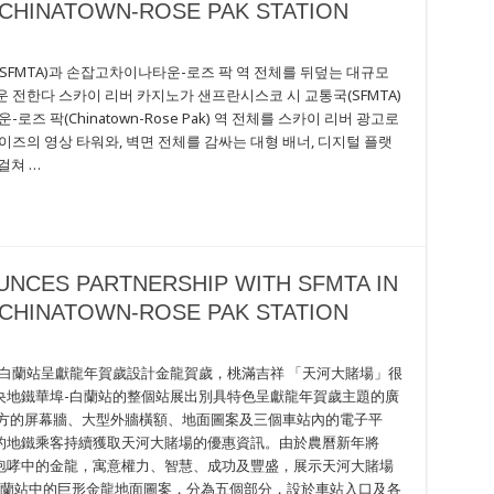
 CHINATOWN-ROSE PAK STATION
SFMTA)과 손잡고차이나타운-로즈 팍 역 전체를 뒤덮는 대규모
 전한다 스카이 리버 카지노가 샌프란시스코 시 교통국(SFMTA)
ES
HIP
즈 팍(Chinatown-Rose Pak) 역 전체를 스카이 리버 광고로
즈의 영상 타워와, 벽면 전체를 감싸는 대형 배너, 디지털 플랫
걸쳐 …
ON
N-
UNCES PARTNERSHIP WITH SFMTA IN
 CHINATOWN-ROSE PAK STATION
白蘭站呈獻龍年賀歲設計金龍賀歲，桃滿吉祥 「天河大賭場」很
央地鐵華埠-白蘭站的整個站展出別具特色呈獻龍年賀歲主題的廣
ES
HIP
上方的屏幕牆、大型外牆橫額、地面圖案及三個車站內的電子平
的地鐵乘客持續獲取天河大賭場的優惠資訊。由於農曆新年將
咆哮中的金龍，寓意權力、智慧、成功及豐盛，展示天河大賭場
ON
-白蘭站中的巨形金龍地面圖案，分為五個部分，設於車站入口及各