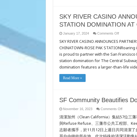
SKY RIVER CASINO ANNO
STATION DOMINATION AT
on
January 17, 2024
Comments Off
SKY
SKY RIVER CASINO ANNOUNCES PARTNER
RIVER
CASINO
CHINATOWN-ROSE PAK STATIONRoaring into
ANNOUNC
PARTNERS
is proud to partner with the San Francisc
WITH
SFMTA
station domination for The Central Subwa
IN
domination features a larger-than-life vid
STATION
DOMINATI
AT
CHINATOW
Read More »
ROSE
PAK
STATION
SF Community Beautifies Do
on
November 16, 2023
Comments Off
SF
清潔加州（Clean California）集結57位
Communit
Beautifies
與Refuse Refuse、三藩市公共工程部、Keep Ame
Dolores
Park
志願者攜手，於11月12日上週日共同清潔了
哥自由鐘的所在地。此次特殊的清潔活動集