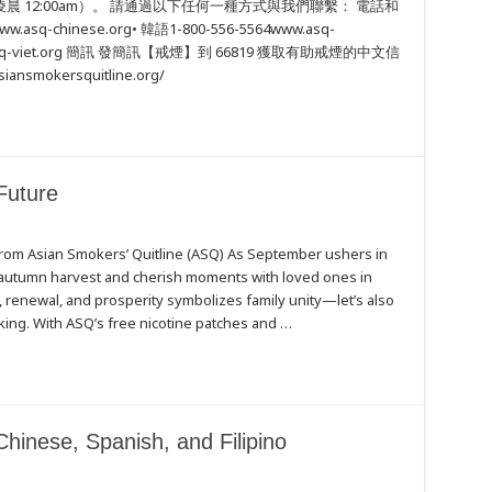
m 至凌晨 12:00am）。 請通過以下任何一種方式與我們聯繫： 電話和
sq-chinese.org• 韓語1-800-556-5564www.asq-
ww.asq-viet.org 簡訊 發簡訊【戒煙】到 66819 獲取有助戒煙的中文信
siansmokersquitline.org/
Future
from Asian Smokers’ Quitline (ASQ) As September ushers in
the autumn harvest and cherish moments with loved ones in
 renewal, and prosperity symbolizes family unity—let’s also
king. With ASQ’s free nicotine patches and …
hinese, Spanish, and Filipino