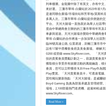
CHINATOW
列車樓層。金龍圖中除了有英文，亦有中文
ROSE
PAK
來好運。 三藩市華埠-白蘭站於2023年前
STATION
是連同聯合廣場/市場街站和芳草地/莫斯科
多萬人次。三藩市華埠-白蘭站提供便捷的
平台。 天河大賭場一直熱衷於為華人社區
度由中華總商會主辦的的三藩市華埠年宵及
車參與巡遊。天河大賭場亦贊助中華總商會
華埠-白蘭站的合作將進一步加深華人社區對
臨99號高速公路, 位置易達，距離三藩市
設有17家中西餐飲食府及美食廣場。 瞭解天
0200 或登錄 www.SkyRiver.co
技的貴賓會員獎勵計劃之一，容讓貴賓會員
獲取積分享受所有娛樂活動的萬能鑰匙，積分可
會員，您可以立即獲得 $20 Free Pla
Play獎賞。「天河貴賓會員卡」可透過電
質吃喝玩樂新熱點 「天河大賭場」是威爾頓部落（Wi
Boyd Gaming 負責為部落承建及管理經營
場地，2,100部最熱門老虎機、超逾80枱
www.SkyRiver.com。
Read More »