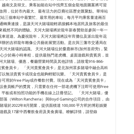
N-
、越南文及韓文。乘客如能在站中找齊五個金龍地面圖案將可迎
1月啟用，位於市內最大、最有活力的亞裔社區歷史匯聚點。華埠站
尼站三個車站中最繁忙、最常用的車站，每月平均乘客量達兩百
交通轉乘連接，是讓天河大賭場能輕易接觸本地居民及旅客的最佳
帶來截然不同的體驗。天河大賭場將於龍年新春贊助並參與一年一
花車巡遊。為慶祝龍年，天河大賭場將設年宵攤位及派出龍年花
舉辦的吉祥龍年雕像公共藝術展覽活動。是次與三藩市交通局在
天河大賭場的認識。 天河大賭場位於麋鹿林市(加州首府旁)，緊
市中心少於兩小時車程，提供最熱門老虎機、桌面遊戲和貴賓房，並
河大賭場、優惠，餐廳營業時間及其他詳情，請致電916-866-
m。 「天河貴賓會員卡」 「天河貴賓會員卡」是北加州眾多賭場中融合高科
可以無須貴賓卡或現金也能夠輕鬆玩樂。「天河貴賓會員卡」是
用於Free Play或作餐飲付費。現在成為「天河貴賓會員卡」
y作為開設會員帳戶的獎賞，只需要在任何一部老虎機下注即可使用Free
腦、平板或有拍照功能的手機在線上註冊登記。 「天河大賭場」優
lton Rancheria）與Boyd Gaming公司的合作項目， 由
。賭場於2022年8月開業，提供面積達 100,000 平方呎的博彩娛樂
桌面遊戲及17家中西餐飲食府及美食廣場。瞭解詳情，請登錄