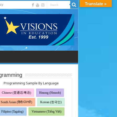
Translate »
acy
gramming
Programming Sample By Language
Chinese (普通话/粤语)
Hmong (Hmoob)
South Asian (हिंदी/ਪੰਜਾਬੀ)
Korean (한국인)
Filipino (Tagalog)
Vietnamese (Tiếng Việt)