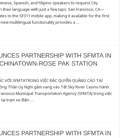
nese, Spanish, and Filipino speakers to request City
in their language with just a few taps. San Francisco, CA—
es to the SF311 mobile app, making it available for the first
 new multilingual functionality provides a …
UNCES PARTNERSHIP WITH SFMTA IN
 CHINATOWN-ROSE PAK STATION
TÁC VỚI SFMTATRONG VIỆC ĐẶC QUYỀN QUẢNG CÁO TẠI
 Thần Uy Nghi gầm vang vào Tết Sky River Casino hãnh
ES
HIP
rancisco Municipal Transportation Agency (SFMTA) trong việc
tại trạm xe điện …
ON
N-
UNCES PARTNERSHIP WITH SFMTA IN