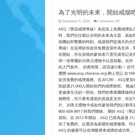
為了光明的未來，開始戒烟
on
September 5, 2024
Comments Off
為
ASQ《華語戒煙專線》為您送上免費戒煙貼片
了
光
時，我們往往都以光明的未來為主題，就如
明
祝團結和繁榮的時刻。就讓我們從滿月的光
的
專線》在這裡給你提供免費資源作為支持，
未
來，
在開始，符合資格的參加者只需完成登記並
開
得一張專屬的20美元禮物卡以資鼓勵。此
始
戒
的入門套件。 供應有限，請迅速行動！ 你可通過以下
烟
瀏覽 www.asq-chinese.org 網上登記 自
吧
提供免費的戒煙服務。在2012年，ASQ
助超過21,000人開始他們的戒煙旅程。 
更健康生活的一部份。我們的專業團隊隨時
挑戰性，但只要有適當的資源及支持，你定
片、20美元禮物卡或如何參加我們的計劃等資訊，請瀏
800-838-8917 與我們聯絡。 關於 A
資助。自 2012 年開始，ASQ 已經為超過
供了免費的、以實證為基礎的戒煙服務。符
ASQ 的服務可以倍增吸煙者戒煙的成功率。 