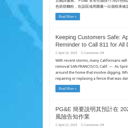
言翻譯服務。 PG&E 安全挖掘技巧 用白
掘
色烘焙麵粉，在該區域周圍畫一出個框來確定挖掘
計
畫
前，
Read More »
請
先
致
電
Keeping Customers Safe: Apr
811
Reminder to Call 811 for All 
on
April 18, 2023
Comments Off
Keeping
With recent storms, many Californians will
Customers
Safe:
removal SAN FRANCISCO, Calif. — As Spring
April
National
around the home that involve digging. Whet
Safe
Digging
repairing or replacing a fence that was d
Month,
a
Reminder
Read More »
to
Call
811
for
All
Digging
PG&E 簡要說明其預計在 
Projects,
Large
風險告知作業
or
Small
on
April 12, 2023
Comments Off