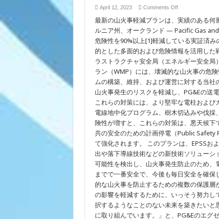
한
on
April 12, 2023
Comments Off
2025
PG&E
년
最新の山火事軽減プランは、実績のある何
が、
까
危
ルニア州、オークランド — Pacific Gas a
지
険
의
危険性を90%以上[1]軽減している実証済
性
지
情
的とした多面的および危険情報を活用した戦略
속
報
ラストラクチャ安全局（エネルギー安全局）に
적
を
인
ラン（WMP）には、壊滅的な山火事の危
活
개
用
ムの構築、維持、および運営に対する当社の
선
し
사
山火事発生のリスクを軽減し、PG&Eの送
た
항
2025
これらの対策には、より堅牢な電柱および
의
年
電線地中化プログラム、樹木切込みや伐採
대
ま
략
で
険性が増すと、これらの対策は、悪天候下でのEnhanc
적
の
共の安全のための計画停電（Public Safety
인
山
내
て強化されます。 このプランは、EPSSお
火
용
事
出や落下導線技術などの新技術ソリューシ
소
安
可能性を検出し、山火事発生防止のため、
개
全
対
までで一番安全で、今後も毎日安全を確保
策
的な山火事を防止するための複数の保護層が
に
の影響を軽減するために、いっそう努力し
対
す
択するようなことのない未来を築きたいと
る
に取り組んでいます。」と、PG&Eのエグゼ
継