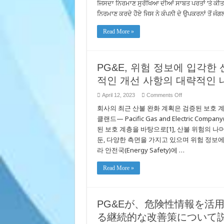
ਜਿਸਦਾ ਨਿਰਮਾਣ ਸੁਰੱਖਿਆ ਦੀਆਂ ਸਾਬਤ ਪਰਤਾਂ ‘ਤੇ ਕੀਤ
trong
ਤੱਕ
phòng
ਜੰਗਲ
ਨਿਰਮਾਣ ਕਰਦੇ ਹੋੋੋਏ ਜਿਸ ਨੇ ਕੰਪਨੀ ਦੇ ਉਪਕਰਨਾਂ ਤੋਂ ਜੰਗਲ
chống
ਦੀ
cháy
ਅੱਗ
rừng
ਤੋਂ
Read More »
cho
ਸੁਰੱਖਿਆ
đến
ਦੇ
năm
ਯਤਨਾਂ
2025
ਵਿੱਚ
ਲਗਾਤਾਰ
PG&E, 위험 정보에 입각한
ਜੋਖਮ-
ਸੂਚਿਤ
적인 개선 사항의 대략적인 
ਸੁਧਾਰਾਂ
ਦੀ
ਰੂਪਰੇਖਾ
on
April 12, 2023
Comments Off
PG&E,
ਜਾਰੀ
회사의 최근 산불 완화 계획은 검증된 보호 
위
ਰੱਖੀ
ਹੈ
험
클랜드— Pacific Gas and Electric C
정
된 보호 계층을 바탕으로[1], 산불 위험의 
보
에
둔, 다양한 측면을 가지고 있으며 위험 정보
입
라 안전국(Energy Safety)에 …
각
한
산
Read More »
불
안
전
노
PG&Eが、危険性情報を活
력
에
る継続的な改善策について
대