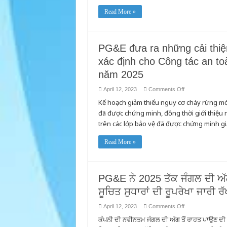
作
Read More »
業
PG&E đưa ra những cải thiện
xác định cho Công tác an t
năm 2025
on
April 12, 2023
Comments Off
PG&E
Kế hoạch giảm thiểu nguy cơ cháy rừng mới
đưa
ra
đã được chứng minh, đồng thời giới thiệ
những
cải
trên các lớp bảo vệ đã được chứng minh gi
thiện
liên
tục
Read More »
phù
hợp
với
các
nguy
cơ
PG&E ਨੇ 2025 ਤੱਕ ਜੰਗਲ ਦੀ ਅੱਗ
đã
xác
ਸੂਚਿਤ ਸੁਧਾਰਾਂ ਦੀ ਰੂਪਰੇਖਾ ਜਾਰੀ ਰੱ
định
cho
Công
on
April 12, 2023
Comments Off
tác
PG&E
an
ਕੰਪਨੀ ਦੀ ਨਵੀਨਤਮ ਜੰਗਲ ਦੀ ਅੱਗ ਤੋਂ ਰਾਹਤ ਪਾਉਣ ਦੀ ਯ
ਨੇ
toàn
2025