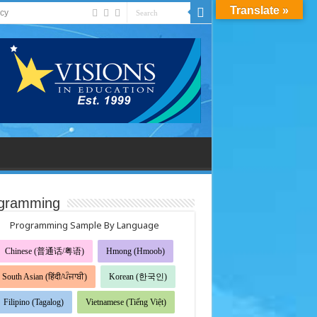
Translate »
acy
gramming
Programming Sample By Language
Chinese (普通话/粤语)
Hmong (Hmoob)
South Asian (हिंदी/ਪੰਜਾਬੀ)
Korean (한국인)
Filipino (Tagalog)
Vietnamese (Tiếng Việt)