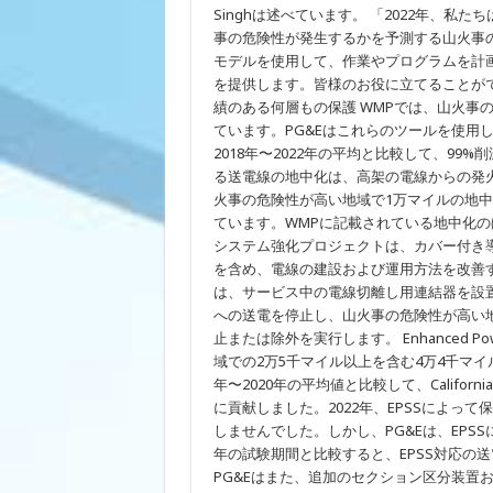
続
Singhは述べています。 「2022年、
的
事の危険性が発生するかを予測する山火事
な
モデルを使用して、作業やプログラムを計
改
善
を提供します。皆様のお役に立てることがで
策
績のある何層もの保護 WMPでは、山火事
に
つ
ています。PG&Eはこれらのツールを使用して、202
い
2018年〜2022年の平均と比較して、9
て
る送電線の地中化は、高架の電線からの発火
説
明
火事の危険性が高い地域で1万マイルの地中化
ています。WMPに記載されている地中化の
システム強化プロジェクトは、カバー付き
を含め、電線の建設および運用方法を改善す
は、サービス中の電線切離し用連結器を設
への送電を停止し、山火事の危険性が高い
止または除外を実行します。 Enhanced Powe
域での2万5千マイル以上を含む4万4千マイ
年〜2020年の平均値と比較して、California P
に貢献しました。2022年、EPSSによっ
しませんでした。しかし、PG&Eは、EPS
年の試験期間と比較すると、EPSS対応の送
PG&Eはまた、追加のセクション区分装置お