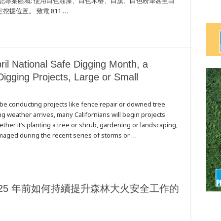
色標記專案區域: 使用白色油漆、白色木樁、白旗、白色粉筆甚至白
位置。 致電 811 …
il National Safe Digging Month, a
Digging Projects, Large or Small
 be conducting projects like fence repair or downed tree
 weather arrives, many Californians will begin projects
her it’s planting a tree or shrub, gardening or landscaping,
amaged during the recent series of storms or …
2025 年前如何持續提升森林大火安全工作的