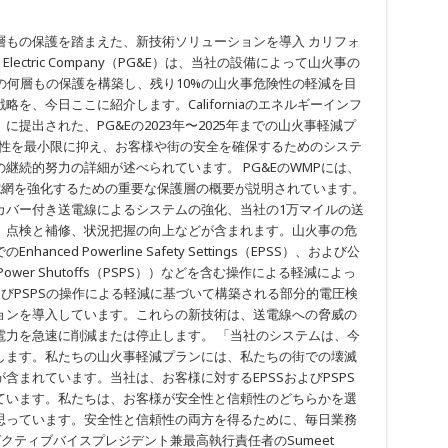
層もの保護を踏まえた、新技術ソリューションを導入 カリフォ
nd Electric Company（PG&E）は、当社の設備によって山火事の
みの何層もの保護を構築し、残り10%の山火事危険性の軽減を目
を、今日ここに紹介します。Californiaのエネルギーインフ
提出された、PG&Eの2023年〜2025年までの山火事軽減プ
険性を最小限に抑え、お客様や街の安全を確保するためのシステ
継続的努力の詳細が述べられています。 PG&EのWMPには、
電網を強化するための重要な保護層の概要が説明されています。
カバー付き送電線によるシステムの強化、当社の1万マイルの送
、点検と補修、状況把握の向上などが含まれます。山火事の危
ed Powerline Safety Settings（EPSS）、および公
 Power Shutoffs（PSPS））などを含む操作による軽減によっ
よびPSPSの操作による軽減に基づいて構築される部分的電圧検
ョンを導入しています。これらの新技術は、送電線への脅威の
電力を急速に削減または停止します。 「当社のシステムは、今
します。私たちの山火事軽減プランには、私たちの街での壊滅
含まれています。当社は、お客様に対するEPSSおよびPSPS
ています。私たちは、お客様が安全性と信頼性のどちらかを選
思っています。安全性と信頼性の両方を得るために、毎日業務
クティブバイスプレジデント兼最高執行責任者のSumeet