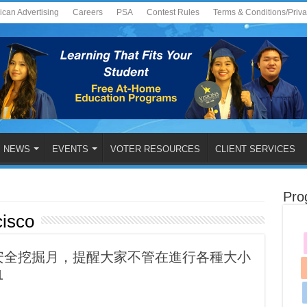
ican Advertising
Careers
PSA
Contest Rules
Terms & Conditions/Priv
NEWS
EVENTS
VOTER RESOURCES
CLIENT SERVICES
Pro
isco
安全挖掘月，提醒大家不管在進行各種大小
1