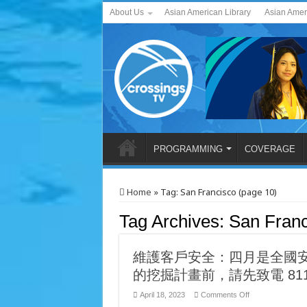
About Us
Asian American Library
Asian Amer
PROGRAMMING
COVERAGE
Home
»
Tag:
San Francisco
(page 10)
Tag Archives:
San Franc
維護客戶安全：四月是全國
的挖掘計畫前，請先致電 81
on
April 18, 2023
Comments Off
維