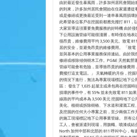
由於最近發生暴風雨，許多加州居民會開始進
護
客
的到來，許多加州居民會開始在住家週遭從
戶
或是修繕或更換最近受到一連串暴風雨損壞的
安
此希望各位客戶在挖掘前都應先撥打 811
全：
四
大家宣導這項重要免費服務的好時機 由於
月
下公用設施管線可能很淺層，有時僅在地表
是
全
很昂貴，維修費用平均 3,500 美元。致電
國
居的安全，並避免昂貴的維修費用。 「致電 
安
並與基本的公用事業服務保持連結。由於我
全
挖
修繕或移除傾倒樹木工作。PG&E 天然氣營運資
掘
管線可能會有危險，並導致昂貴的維修費用，
月，
提
費撥打這支電話。」 天氣轉暖的月份，挖掘
醒
的情況下進行，無法為專案現場標記地下公用設
大
區： 發生了 1,635 起屋主或承包商在
家
不
損壞的事件中，有 55% 並未先致電 811
管
線路的平均成本為 3,500 美元 挖掘時
在
進
美化、植樹或拆除樹樁、下水道和灌溉工程、以
行
及挖掘的任何大小專案之前，至少兩個工作天前先致
各
的施工現場標記地下公用事業管線。 所有
種
大
工人，會被派遣到現場，用旗幟、噴漆或結合
小
North 加州中部和北部的 811 呼叫中心
的
挖