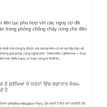
 liên tục phù hợp với các nguy cơ đã
oàn trong phòng chống cháy rừng cho đến
 nhất của công ty được xây dựng trên cơ sở các lớp bảo vệ
u những giải pháp công nghệ mới OAKLAND, California — Dựa
ảm hơn 90% nguy cơ cháy rừng từ thiết bị …
 ਤੋਂ ਸੁਰੱਖਿਆ ਦੇ ਯਤਨਾਂ ਵਿੱਚ ਲਗਾਤਾਰ ਜੋਖਮ-
ਖੀ ਹੈ
ੋਜਨਾ (Wildfire Mitigation Plan), ਪੇਸ਼ ਕਰਦੀ ਹੈ ਇੱਕ ਨਵਾਂ ਤਕਨੀਕੀ ਹੱਲ