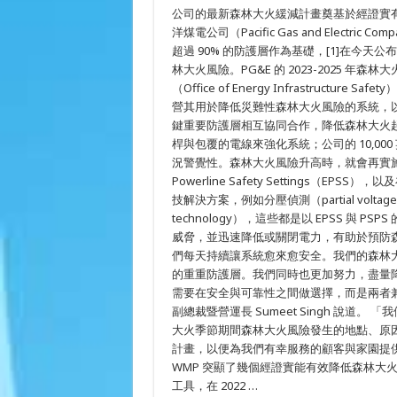
PG&E
公司的最新森林大火緩減計畫奠基於經證實有
簡
要
洋煤電公司（Pacific Gas and Elect
說
超過 90% 的防護層作為基礎，[1]在今天
明
其
林大火風險。PG&E 的 2023-2025 
預
（Office of Energy Infrastruc
計
營其用於降低災難性森林大火風險的系統，以及
在
2025
鍵重要防護層相互協同合作，降低森林大火起
年
桿與包覆的電線來強化系統；公司的 10,0
前
如
況警覺性。森林大火風險升高時，就會再實施營
何
Powerline Safety Settings（
持
續
技解決方案，例如分壓偵測（partial voltage
提
technology），這些都是以 EPSS 與
升
威脅，並迅速降低或關閉電力，有助於預防
森
林
們每天持續讓系統愈來愈安全。我們的森林
大
的重重防護層。我們同時也更加努力，盡量降低 
火
安
需要在安全與可靠性之間做選擇，而是兩者兼
全
副總裁暨營運長 Sumeet Singh 說道。
工
大火季節期間森林大火風險發生的地點、原
作
的
計畫，以便為我們有幸服務的顧客與家園提供最
風
WMP 突顯了幾個經證實能有效降低森林大火風險
險
告
工具，在 2022 …
知