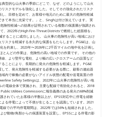
私たちは典型的な山火事の季節にどこで、なぜ、どのようにして山火
のリスクモデルを強化しました。そしてその強化されたリスク
画し、目標を定めて、お客様や地元のために最大の危険性軽減
きて本当に光栄です。」と、Singhは付け加えています。 実
の危険性軽減への効果が証明されている複数の保護層が強調され
2年のHigh Fire-Threat Districtsで燃焼した総面積を、
9%削減することに成功しました。 山火事の危険性が高い地域におけ
リスクを軽減する永久的な保護をもたらします。PG&Eは、山
を約束し、2023年〜2026年に2千百マイルの地中化を計画し
ほとんどの作業は、危険性の高い地域での作業です。 その他の
導線、より堅牢な電柱、より幅の広いクロスアームの設置など
ることにより、長期的に発火の危険性を軽減します。PG&E
置して、発火危険性を軽減する必要がある際に、顧客の連結器
地域内で稼働の必要がないアイドル状態の配電や送電装置の停
rline Safety Settingsは、2022年に山火事の危険性が高い地
ルの電線全体で実施され、主要な配線で有効化されると、2018
ublic Utilities Commissionに報告義務のある発火の68%削減
て保護されていたお客様の半数以上が、EPSS対応中に停電を経験
Sによる停電によって不便が生じることを認識しています。2021
電線での平均停電期間は、2022年では56%も短縮されました。
よび動物/鳥類からの保護装置を設置し、EPSSによる停電の影