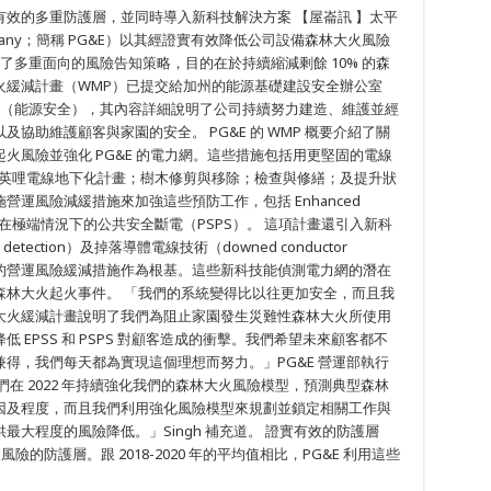
效的多重防護層，並同時導入新科技解決方案 【屋崙訊 】太平
ric Company；簡稱 PG&E）以其經證實有效降低公司設備森林大火風險
公布了多重面向的風險告知策略，目的在於持續縮減剩餘 10% 的森
年森林大火緩減計畫（WMP）已提交給加州的能源基礎建設安全辦公室
ture Safety）（能源安全），其內容詳細說明了公司持續努力建造、維護並經
協助維護顧客與家園的安全。 PG&E 的 WMP 概要介紹了關
火風險並強化 PG&E 的電力網。這些措施包括用更堅固的電線
00 英哩電線地下化計畫；樹木修剪與移除；檢查與修繕；及提升狀
運風險減緩措施來加強這些預防工作，包括 Enhanced
EPSS），以及在極端情況下的公共安全斷電（PSPS）。 這項計畫還引入新科
 detection）及掉落導體電線技術（downed conductor
 PSPS 的營運風險緩減措施作為根基。這些新科技能偵測電力網的潛在
森林大火起火事件。 「我們的系統變得比以往更加安全，而且我
大火緩減計畫說明了我們為阻止家園發生災難性森林大火所使用
EPSS 和 PSPS 對顧客造成的衝擊。我們希望未來顧客都不
得，我們每天都為實現這個理想而努力。」PG&E 營運部執行
 「我們在 2022 年持續強化我們的森林大火風險模型，預測典型森林
因及程度，而且我們利用強化風險模型來規劃並鎖定相關工作與
大程度的風險降低。」Singh 補充道。 證實有效的防護層
的防護層。跟 2018-2020 年的平均值相比，PG&E 利用這些