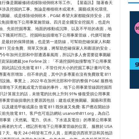
行像是圍籬修繕或移除傾倒樹木等工作。 【屋崙訊】 隨著春天
事涉及挖掘的工事。無論是種植樹木或灌木、園藝或美化環境、
圍籬、或是移除傾倒樹木，PG&E 希望大家都能保持安全，因
，以免損壞地下公用事業施管線。四月是全國安全挖掘月，也是向
侵蝕、先前挖掘專案、地面的移動或沉降、以及不平坦的表面，地
以下幾英吋而已。挖掘時如損壞地下公用事業管線，代價可能會
 811 是最好的保障措施，也是第一道防線，可幫助您確保家人和鄰
811 完全免費、簡單又快速，將幫助您確保家人和鄰居的安全，
們今年加州北部和中部遭遇暴風雨，所以許多人會需要從事圍籬
深副總裁 Joe Forline 說：「不過挖掘時如撞擊地下公用事業
因此請記住先致電 811，不管任何大小的挖掘工事計畫均可免
專案有所增加，但不幸的是，其中許多專案在沒有免費致電 811
施。事實上，2022 年在加州北部和中部的整個 PG&E 服務地
挖掘時損壞地下天然氣或電力管線的事件， 地下公用事業管線因挖掘而
 如果只計算屋主的話，未致電的比例上升到 91% 修復受損公用事業
地下公用事業管線損壞的主要原因包括：建造或更換圍籬、園藝和景觀
及建造甲板或露台 致電 811 既快速又免費: 客戶應在開始涉
電 811。客戶也可造訪網站 usanorth811.org，為自己
公用事業（天然氣、電力、供水、下水道及電信）的專業公用事業
兩者的方式，標記所有地下公用事業管線的位置。 服務於 USA
，每週 7 天、每天 24 小時皆有工作人員，並將提供西班牙語和其他語