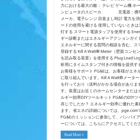
力における最大の敵： テレビ ゲーム機 ホ
ンピュータのスピーカ 充電器：携帯電
メーカ、電子レンジ 目覚まし時計 電力を
ードの使用を避ける 使用していないときは
灯する スマート電源タップを使用する Ener
ギー診断またはエネルギーアクションガイドを使用
エネルギーに関する質問の相談を含む、スマ
登録する Kill A Watt® Meter
を読み取る装置）を使用する Plug Load
析用にタイムスタンプ付きの情報を提供する装置）を使用す
お客様をサポート PG&Eは、お客様がエ
に取り組んでいます。Kill A Watt®メーターとPlu
を行っており（送料がかかる場合がありま
す。装置はお近くのホームセンターまたはオ
ルギー効率DIYツールキット PG&EのD
存じでしたか？ エネルギー効率に優れた素材
ます。省エネの詳細については、pge.co
PG&Eのミッションに参加して、バンパイ
ーについては、こちらにアクセスしてください。 P
Read More »