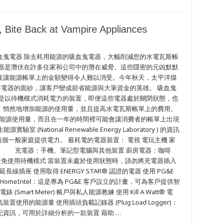
, Bite Back at Vampire Appliances
血鬼電器 除去耗用能源的吸血鬼電器，大幅削減您的水電瓦斯帳
電器是潛伏在許多住家和公司中的潛在威脅。這些隱密的元凶默默
並讓能源帳單上的金額變得令人難以消受。今年秋天，太平洋煤
怖肇事電器的面紗，讓客戶變成節省能源與大筆資金的英雄。 吸血鬼
d)，它們是以待機模式消耗電力的裝置，即便這些電器處於關閉狀態，也
，悄然地增加能源的使用量，並且提高水電瓦斯帳單上的費用。
住宅能源使用量，而且在一年的時間裡可能會讓消費者的帳單上出現
(National Renewable Energy Laboratory ) 的資訊
 萬個一般家庭提供電力。 最耗電的電器裝置： 電視 電玩主機 家
叭 充電器：手機、筆記型電腦與其他裝置 廚房電器：咖啡
 避免使用待機模式 當裝置未處於使用狀態時，請勿將充電器插入
插座 使用取得 ENERGY STAR® 認證的電器 使用 PG&E
meIntel：這是專為 PG&E 客戶設立的計畫，可為客戶提供智
 (Smart Meter) 帳戶與私人能源教練 使用 Kill A Watt® 電
的能源量 使用插頭負載記錄器 (Plug Load Logger)：
資訊，可用於詳細分析的一款裝置 藉助 …