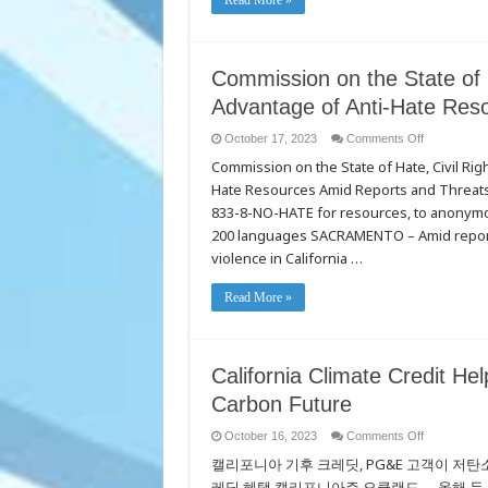
Read More »
Commission on the State of 
Advantage of Anti-Hate Res
on
October 17, 2023
Comments Off
Commission
Commission on the State of Hate, Civil Ri
on
the
Hate Resources Amid Reports and Threats o
State
of
833-8-NO-HATE for resources, to anonymous
Hate,
CRD
200 languages SACRAMENTO – Amid reports 
Urge
violence in California …
Californians
to
Take
Advantage
Read More »
of
Anti-
Hate
Resources
California Climate Credit H
Carbon Future
on
October 16, 2023
Comments Off
California
캘리포니아 기후 크레딧, PG&E 고객이 저탄소 
Climate
Credit
레딧 혜택 캘리포니아주 오클랜드— 올해 두 번째로 50
Helps