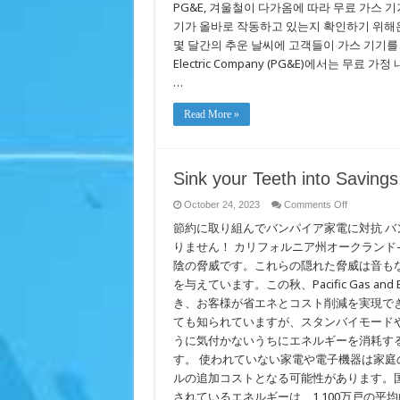
PG&E, 겨울철이 다가옴에 따라 무료 가스 
Winter
on
기가 올바로 작동하고 있는지 확인하기 위해
the
Approach,
몇 달간의 추운 날씨에 고객들이 가스 기기를 안전
PG&E
Offering
Electric Company (PG&E)에서는 무
Free
…
Gas
Appliance
Safety
Checks
Read More »
and
Pilot
Re-
Lights
Sink your Teeth into Savings
on
October 24, 2023
Comments Off
Sink
節約に取り組んでバンパイア家電に対抗 バ
your
Teeth
りません！ カリフォルニア州オークランド
into
Savings,
陰の脅威です。これらの隠れた脅威は音も
Bite
Back
を与えています。この秋、Pacific Gas and
at
き、お客様が省エネとコスト削減を実現で
Vampire
Appliances
ても知られていますが、スタンバイモード
うに気付かないうちにエネルギーを消耗す
す。 使われていない家電や電子機器は家庭
ルの追加コストとなる可能性があります。
されているエネルギーは、1,100万戸の