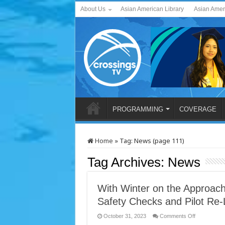
About Us
Asian American Library
Asian Amer
PROGRAMMING
COVERAGE
Home
»
Tag:
News
(page 111)
Tag Archives:
News
With Winter on the Approac
Safety Checks and Pilot Re-
on
October 31, 2023
Comments Off
With