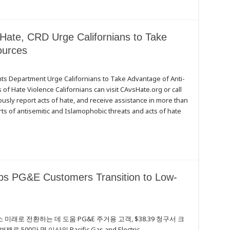
Hate, CRD Urge Californians to Take
ources
ghts Department Urge Californians to Take Advantage of Anti-
f Hate Violence Californians can visit CAvsHate.org or call
ly report acts of hate, and receive assistance in more than
of antisemitic and Islamophobic threats and acts of hate
elps PG&E Customers Transition to Low-
미래로 전환하는 데 도움 PG&E 주거용 고객, $38.39 청구서 크
0만 명 이상의 Pacific Gas and Electric