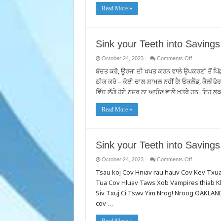
Read More »
Sink your Teeth into Savings
on
October 24, 2023
Comments Off
Sink
ਬੱਚਤ ਕਰੋ, ਊਰਜਾ ਦੀ ਖਪਤ ਕਰਨ ਵਾਲੇ ਉਪਕਰਣਾਂ ਤੋਂ ਪਿੱ
your
Teeth
ਠੀਕ ਕਰੋ – ਕੋਈ ਚਾਲ ਸ਼ਾਮਲ ਨਹੀਂ ਹੈ! ਓਕਲੈਂਡ, ਕੈਲੀ
into
Savings,
ਵਿੱਚ ਲੱਗੇ ਹੋਏ ਨਜ਼ਰ ਨਾ ਆਉਣ ਵਾਲੇ ਖ਼ਤਰੇ ਹਨ। ਇਹ ਲੁਕਵੇਂ
Bite
Back
at
Read More »
Vampire
Appliances
Sink your Teeth into Savings
on
October 24, 2023
Comments Off
Sink
Tsau koj Cov Hniav rau hauv Cov Kev Txu
your
Teeth
Tua Cov Hluav Taws Xob Vampires thiab Kh
into
Savings,
Siv Txuj Ci Tswv Yim Nrog! Nroog OAKLAND
Bite
Back
cov …
at
Vampire
Appliances