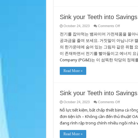
Sink your Teeth into Savings
on
October 24, 2023
Comments Off
Sink
전기를 잡아먹는 뱀파이어 가전제품을 몰아내
your
Teeth
공과금을 줄여 보세요. 거짓말이 아닙니다! 
into
Savings,
의 한가운데에 숨어 있는 그림자 같은 위협 요
Bite
Back
이 존재하면서 전기를 빨아들이고 에너지 요금을 낭비하
at
Company (PG&E)는 이 섬뜩한 악당의 정체
Vampire
Appliances
Read More »
Sink your Teeth into Savings
on
October 24, 2023
Comments Off
Sink
Nỗ lực tiết kiệm, bất chấp thiết bị ma cà rồ
your
Teeth
đơn tiện ích – Không cần đến thủ thuật! OA
into
Savings,
đang rình rập trong chính nhiều ngôi nhà 
Bite
Back
at
Read More »
Vampire