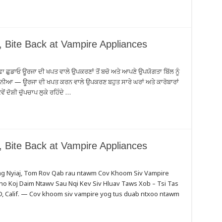
, Bite Back at Vampire Appliances
ਛਾ ਛੁਡਾਓ ਊਰਜਾ ਦੀ ਖਪਤ ਵਾਲੇ ਉਪਕਰਣਾਂ ਤੋਂ ਬਚੋ ਅਤੇ ਆਪਣੇ ਉਪਯੋਗਤਾ ਬਿੱਲ ਨੂੰ
ਫੋਰਨੀਆ — ਊਰਜਾ ਦੀ ਖਪਤ ਕਰਨ ਵਾਲੇ ਉਪਕਰਣ ਬਹੁਤ ਸਾਰੇ ਘਰਾਂ ਅਤੇ ਕਾਰੋਬਾਰਾਂ
 ਦੋਸ਼ੀ ਚੁੱਪਚਾਪ ਲੁਕੇ ਰਹਿੰਦੇ …
, Bite Back at Vampire Appliances
ag Nyiaj, Tom Rov Qab rau ntawm Cov Khoom Siv Vampire
o Koj Daim Ntawv Sau Nqi Kev Siv Hluav Taws Xob – Tsi Tas
, Calif. — Cov khoom siv vampire yog tus duab ntxoo ntawm