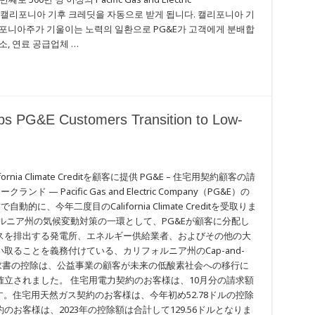
서에 캘리포니아 기후 크레딧을 자동으로 받게 됩니다. 캘리포니아 기
리포니아주가 기울이는 노력의 일환으로 PG&E가 고객에게 분배합
, 연료 공급업체 …
elps PG&E Customers Transition to Low-
nia Climate Creditを顧客に提供 PG&E – 住宅用契約顧客の請
— Pacific Gas and Electric Company（PG&E）の
に、今年二度目のCalifornia Climate Creditを受取りま
itは、カリフォルニア州の気候変動対策の一環として、PG&Eが顧客に分配し
スを排出する発電所、エネルギー供給業者、およびその他の大
ることを義務付けている、カリフォルニア州のCap-and-
請求書の控除は、公益事業の顧客が未来の低酸素社会への移行に
立されました。 住宅用電力契約のお客様は、10月分の請求額
ます。住宅用天然ガス契約のお客様は、今年初め52.78ドルの控除
お客様は、2023年の控除額は合計して129.56ドルとなりま