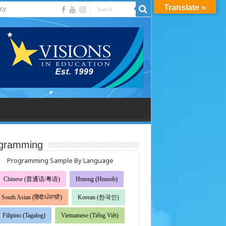
Translate »
acy
gramming
Programming Sample By Language
Chinese (普通话/粤语)
Hmong (Hmoob)
South Asian (हिंदी/ਪੰਜਾਬੀ)
Korean (한국인)
Filipino (Tagalog)
Vietnamese (Tiếng Việt)