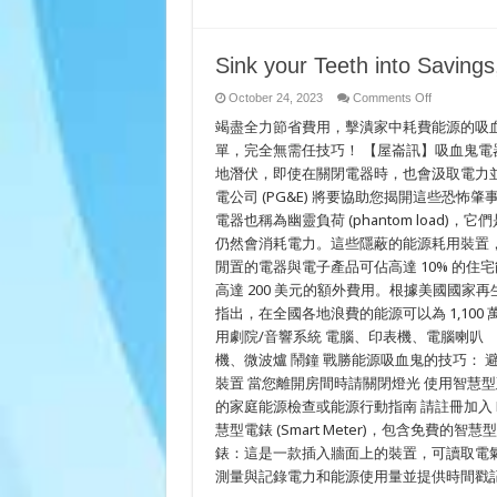
Appliances
Sink your Teeth into Savings
on
October 24, 2023
Comments Off
Sink
竭盡全力節省費用，擊潰家中耗費能源的吸
your
Teeth
單，完全無需任技巧！ 【屋崙訊】吸血鬼
into
Savings,
地潛伏，即使在關閉電器時，也會汲取電力
Bite
Back
電公司 (PG&E) 將要協助您揭開這些恐
at
電器也稱為幽靈負荷 (phantom loa
Vampire
Appliances
仍然會消耗電力。這些隱蔽的能源耗用裝置
閒置的電器與電子產品可佔高達 10% 的
高達 200 美元的額外費用。根據美國國家再生能源實驗室 
指出，在全國各地浪費的能源可以為 1,100
用劇院/音響系統 電腦、印表機、電腦喇
機、微波爐 鬧鐘 戰勝能源吸血鬼的技巧：
裝置 當您離開房間時請關閉燈光 使用智慧型延長線
的家庭能源檢查或能源行動指南 請註冊加入 Ho
慧型電錶 (Smart Meter)，包含免費的智慧型電錶
錶：這是一款插入牆面上的裝置，可讀取電氣裝置使用
測量與記錄電力和能源使用量並提供時間戳記