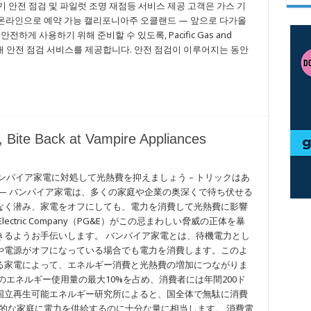
기기 안전 점검 및 파일럿 조명 재점등 서비스 제공 고객은 가스 기
온라인으로 예약 가능 캘리포니아주 오클랜드 — 앞으로 다가올
하게 사용하기 위해 준비할 수 있도록, Pacific Gas and
료 가정 내 안전 점검 서비스를 제공합니다. 안전 점검이 이루어지는 동안
, Bite Back at Vampire Appliances
ンパイア家電に対処して光熱費を抑えましょう – トリックはあ
— バンパイア家電は、多くの家庭や企業の奥深くで待ち伏せる
なく潜み、家電をオフにしても、電力を消費して光熱費に影響
 Electric Company（PG&E）がこの忌まわしい脅威の正体を暴
きるようお手伝いします。 バンパイア家電とは、待機電力とし
や電源がオフになっている場合でも電力を消費します。このよ
る家電によって、エネルギー消費と光熱費の増加につながりま
のエネルギー使用量の最大10%を占め、消費者には年間200ド
国立再生可能エネルギー研究所によると、国全体で無駄に消費
平均的な家庭に電力を供給するのに十分な量に相当します。 消費電