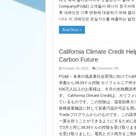
PG&E
Company(PG&E) 고객들이 에너지 청구
Customers
Transition
후 크레딧은 기후 변화에 대응하기 위해 캘
to
니다. 이 크레딧은 온실가스를 배출하는 발전소
Low-
Carbon
Future
Read More »
California Climate Credit H
Carbon Future
on
October 16, 2023
Comments Off
California
PG&E – 未来の低炭素社会実現に向けてCalifor
Climate
Credit
求書から38.39ドル控除 カリフォルニア州オークランド 
Helps
PG&E
500万人以上のお客様は、今月の光熱費請求で自動的
Customers
Transition
す。 California Climate Cred
to
ているものです。この控除は、温室効果ガ
Low-
Carbon
規模産業施設に対して炭素汚染許可証を買い取
Future
Tradeプログラムからのものです。この
一翼を担うことができるようにするために確
で3月と同じ38.39ドルの控除を受け取り
を受け取りました。電気とガス両方をご契約の