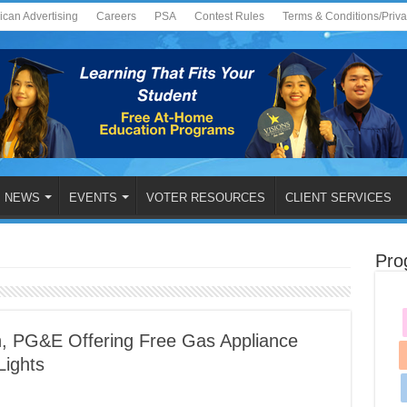
ican Advertising
Careers
PSA
Contest Rules
Terms & Conditions/Priv
NEWS
EVENTS
VOTER RESOURCES
CLIENT SERVICES
Pro
h, PG&E Offering Free Gas Appliance
Lights