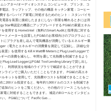
ームシアター/オーディオシステム コンピュータ、プリンタ、コ
話、ラップトップ、その他の機器 キッチン家電：コーヒー
消費するバンパイア家電に対処するためのヒント： スタンバイモ
充電器を装置に接続したままにしない 部屋を離れるときには消
gy Star®認定の機器にアップグレードする PG&Eの家庭エネル
する HomeIntel（無料のSmart Auditと指導員に対する
ートメーターを設置したPG&Eのお客様向けのプログラム）に
（壁面コンセントにプラグを差し込んで電気機器が消費しているエネルギー量
 Logger（電力とエネルギーの消費量を測定して記録し、詳細な分
る Kill A Watt® MetersとPlug Load Loggerで
ネルギーの浪費を減らし、年間を通して光熱費を削減できるよう
g Load LoggerはPG&E Tool Lending Libraryで貸し出し
す）、利用状況を地域のライブラリで確認することができま
ンラインでご購入いただくこともできます。 PG&Eの高エネ
IYツールキットを使用して、光熱費やコストを削減できることをご
に200ドル投資すると、毎年約1,000ドルのコストを削減でき
mで追加のヒントをご覧ください。 その他のリソース こちらから
ア家電に対処することもできます。 補足のBロールとインタビュ
G&Eについて Pacific Gas …