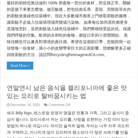
最好的廚師也無法做到 100% 用盡每一部分的食材，而這很正常。關鍵
的是接下來要怎麼做。做完飯後，把包括南瓜蒂、蛋殼、貝類殼等在內
的廚餘放進綠色垃圾桶中。現在大多數城市都有上門收取廚餘的服務，
讓廚餘不必進入垃圾填埋場而變成污染物。 如果每位加州居民都更有
意識地烹飪，並把廚餘放入綠色垃圾桶中，我們將很快受益於此。保護
我們呼吸的空氣、飲用的水和吃的食物，都從日常的小習慣開始。 美
味佳餚也可以兼具對環境的責任感。希望在這個節日季，您能與我一起
珍惜每一份食材，讓小小的改變帶來巨大的正面影響。想瞭解更多正確
回收廚餘的方法，請訪問RecyclingReimaginedCA.com。
Read More »
연말연시 남은 음식을 캘리포니아에 좋은 맛
있는 요리로 탈바꿈시키는 법
on
December 16, 2025
Comments Off
연
셰프 Billy Ngo, 레스토랑 운영자 명절은 전통과 가족, 그리고 음식이 중
말
연
심이 됩니다. 요리사로서 저는 요리를, 사랑을 표현하는 가장 의미 있는
시
방법의 하나로 여깁니다. 하지만 솔직히 말해, 우리는 너무 자주 과도하
남
게 구매하고, 지나치게 많이 요리하며 평소보다 더 많은 쓰레기를 만들
은
음