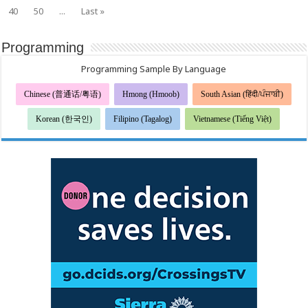
40
50
...
Last »
Programming
Programming Sample By Language
Chinese (普通话/粤语)
Hmong (Hmoob)
South Asian (हिंदी/ਪੰਜਾਬੀ)
Korean (한국인)
Filipino (Tagalog)
Vietnamese (Tiếng Việt)