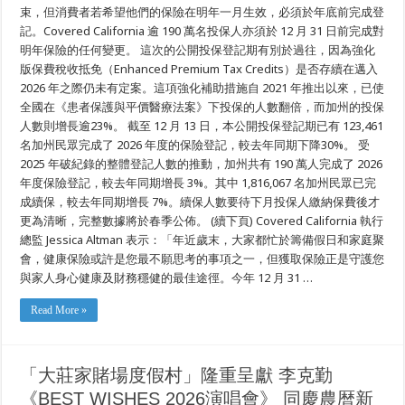
束，但消費者若希望他們的保險在明年一月生效，必須於年底前完成登
所
有
記。Covered California 逾 190 萬名投保人亦須於 12 月 31 日前完成對
加
明年保險的任何變更。 這次的公開投保登記期有別於過往，因為強化
州
民
版保費稅收抵免（Enhanced Premium Tax Credits）是否存續在邁入
眾
2026 年之際仍未有定案。這項強化補助措施自 2021 年推出以來，已使
在
全國在《患者保護與平價醫療法案》下投保的人數翻倍，而加州的投保
12
月
人數則增長逾23%。 截至 12 月 13 日，本公開投保登記期已有 123,461
31
日
名加州民眾完成了 2026 年度的保險登記，較去年同期下降30%。 受
截
2025 年破紀錄的整體登記人數的推動，加州共有 190 萬人完成了 2026
止
年度保險登記，較去年同期增長 3%。其中 1,816,067 名加州民眾已完
日
前
成續保，較去年同期增長 7%。續保人數要待下月投保人繳納保費後才
探
更為清晰，完整數據將於春季公佈。 (續下頁) Covered California 執行
索
他
總監 Jessica Altman 表示：「年近歲末，大家都忙於籌備假日和家庭聚
們
會，健康保險或許是您最不願思考的事項之一，但獲取保險正是守護您
的
與家人身心健康及財務穩健的最佳途徑。今年 12 月 31 …
健
保
選
Read More »
項
以
在
2026
年
「大莊家賭場度假村」隆重呈獻 李克勤
獲
《BEST WISHES 2026演唱會》 同慶農暦新
得