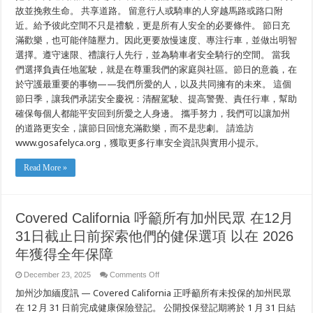
故並挽救生命。 共享道路。 留意行人或騎車的人穿越馬路或路口附
近。給予彼此空間不只是禮貌，更是所有人安全的必要條件。 節日充
滿歡樂，也可能伴隨壓力。因此更要放慢速度、專注行車，並做出明智
選擇。遵守速限、禮讓行人先行，並為騎車者安全騎行的空間。 當我
們選擇負責任地駕駛，就是在尊重我們的家庭與社區。節日的意義，在
於守護最重要的事物——我們所愛的人，以及共同擁有的未來。 這個
節日季，讓我們承諾安全慶祝：清醒駕駛、提高警覺、責任行車，幫助
確保每個人都能平安回到所愛之人身邊。 攜手努力，我們可以讓加州
的道路更安全，讓節日回憶充滿歡樂，而不是悲劇。 請造訪
www.gosafelyca.org，獲取更多行車安全資訊與實用小提示。
Read More »
Covered California 呼籲所有加州民眾 在12月
31日截止日前探索他們的健保選項 以在 2026
年獲得全年保障
on
December 23, 2025
Comments Off
Covered
加州沙加緬度訊 — Covered California 正呼籲所有未投保的加州民眾
California
呼
在 12 月 31 日前完成健康保險登記。 公開投保登記期將於 1 月 31 日結
籲