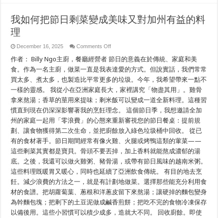
Cho
California
我如何把節日剩菜變成美味又對加州有益的料
理
on
December 16, 2025
Comments Off
我
作者： Billy Ngo主廚，餐廳經營者 節日的意義在於傳統、家庭和美
如
何
食。作為一名主廚，做菜一直是我表達愛的方式。但說實話，我們常常
把
買太多、煮太多，也製造比平常更多的垃圾。今年，我希望帶來一點不
節
一樣的靈感。 我從小在亞洲家庭長大，家裡講究「物盡其用」。雞骨
日
剩
拿來熬湯；香草的莖用來提味；剩米飯可以變成一道全新料理。這種習
菜
慣直到現在仍深深影響著我的烹飪理念。 這個節日季，我想邀請全加
變
成
州的家庭一起用「零浪費」的心態來重新審視您的節日餐桌：提前規
美
劃、讓食物獲得第二次生命，並把廚餘放入綠色垃圾桶中回收。 從已
味
有的食材著手。節日期間經常有像火雞、火腿或烤鴨這類的葷菜——
又
對
這些剩菜其實都是寶貝。骨頭不要丟掉，加上香料就能熬成濃郁的湯
加
底。之後，我還可以做火雞粥、豬骨湯，或帶有節日風味的越南米粥。
州
有
這些料理既暖胃又暖心，同時也延續了亞洲飲食傳統。 有目的地去烹
益
飪。減少浪費的方法之一，就是有計劃地做菜。選擇那些能充分利用食
的
材的食譜。把胡蘿蔔葉、蔥根和洋蔥皮留下來熬湯；讓硬掉的麵包變身
料
理
為幹麵包塊；把剩下的土豆泥做成鹹香煎餅；把吃不完的食物冷凍保存
以備後用。這些小習慣可以積少成多，造就大不同。 回收廚餘。即使