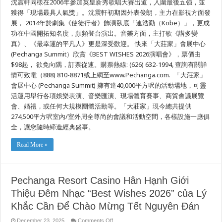
沈震軒同樣在2006年參加英皇新秀歌唱大賽出道，入圍最後五強，並
獲得「現場最具人氣獎」。沈震軒初期因外表俊朗，主力在影視方面發
展， 2014年於劇集《使徒行者》飾演臥底「連浩勤（Kobe）」，更成
功在中國開拓知名度，頻頻登台演出。音樂方面，主打歌《講多變
真》、《最幸運的平凡人》更是深受歡迎。 快來「大莊家」會展中心
(Pechanga Summit）欣賞《BEST WISHES 2026演唱會》，票價由
$98起， 欲免向隅，訂票從速。購票熱線: (626) 632-1994, 查詢有關詳
情可致電（888) 810-8871或上網至www.Pechanga.com. 「大莊家」
會展中心 (Pechanga Summit) 擁有達40,000平方呎的活動場地，可靈
活運用舉行各項娛樂表演、音樂匯演、現場體育賽事、商貿會議展覽
會、婚禮，或任何大規模團體活動等。「大莊家」現今總共提供
274,500平方呎室內/室外周全尊尚的會議和活動空間，各樣設施一應俱
全，讓您隨時締造經典盛事。
Read More »
Pechanga Resort Casino Hân Hạnh Giới
Thiệu Đêm Nhạc “Best Wishes 2026” của Lý
Khắc Cần Để Chào Mừng Tết Nguyên Đán
on
December 23, 2025
Comments Off