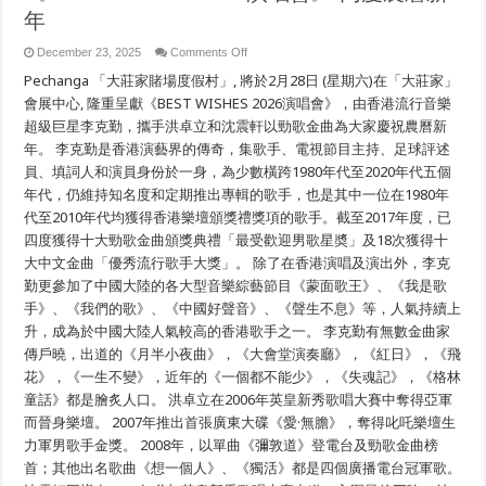
全
年
年
保
on
December 23, 2025
Comments Off
障
「大
Pechanga 「大莊家賭場度假村」, 將於2月28日 (星期六)在「大莊家」
莊
家
會展中心, 隆重呈獻《BEST WISHES 2026演唱會》，由香港流行音樂
賭
超級巨星李克勤，攜手洪卓立和沈震軒以勁歌金曲為大家慶祝農曆新
場
年。 李克勤是香港演藝界的傳奇，集歌手、電視節目主持、足球評述
度
假
員、填詞人和演員身份於一身，為少數橫跨1980年代至2020年代五個
村」
年代，仍維持知名度和定期推出專輯的歌手，也是其中一位在1980年
隆
重
代至2010年代均獲得香港樂壇頒獎禮獎項的歌手。截至2017年度，已
呈
四度獲得十大勁歌金曲頒獎典禮「最受歡迎男歌星奬」及18次獲得十
獻
大中文金曲「優秀流行歌手大獎」。 除了在香港演唱及演出外，李克
李
克
勤更參加了中國大陸的各大型音樂綜藝節目《蒙面歌王》、《我是歌
勤
手》、《我們的歌》、《中國好聲音》、《聲生不息》等，人氣持續上
《BEST
WISHES
升，成為於中國大陸人氣較高的香港歌手之一。 李克勤有無數金曲家
2026
傳戶曉，出道的《月半小夜曲》，《大會堂演奏廳》，《紅日》，《飛
演
唱
花》，《一生不變》，近年的《一個都不能少》，《失魂記》，《格林
會》
童話》都是膾炙人口。 洪卓立在2006年英皇新秀歌唱大賽中奪得亞軍
同
慶
而晉身樂壇。 2007年推出首張廣東大碟《愛·無膽》，奪得叱吒樂壇生
農
力軍男歌手金獎。 2008年，以單曲《彌敦道》登電台及勁歌金曲榜
暦
首；其他出名歌曲《想一個人》、《獨活》都是四個廣播電台冠軍歌。
新
年