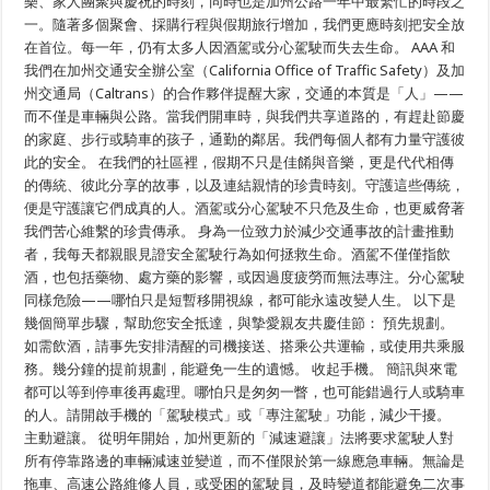
樂、家人團聚與慶祝的時刻，同時也是加州公路一年中最繁忙的時段之
安：
一。隨著多個聚會、採購行程與假期旅行增加，我們更應時刻把安全放
4
個
在首位。每一年，仍有太多人因酒駕或分心駕駛而失去生命。 AAA 和
節
我們在加州交通安全辦公室（California Office of Traffic Safety）及加
日
州交通局（Caltrans）的合作夥伴提醒大家，交通的本質是「人」——
行
車
而不僅是車輛與公路。當我們開車時，與我們共享道路的，有趕赴節慶
小
的家庭、步行或騎車的孩子，通勤的鄰居。我們每個人都有力量守護彼
提
示“
此的安全。 在我們的社區裡，假期不只是佳餚與音樂，更是代代相傳
的傳統、彼此分享的故事，以及連結親情的珍貴時刻。守護這些傳統，
便是守護讓它們成真的人。酒駕或分心駕駛不只危及生命，也更威脅著
我們苦心維繫的珍貴傳承。 身為一位致力於減少交通事故的計畫推動
者，我每天都親眼見證安全駕駛行為如何拯救生命。酒駕不僅僅指飲
酒，也包括藥物、處方藥的影響，或因過度疲勞而無法專注。分心駕駛
同樣危險——哪怕只是短暫移開視線，都可能永遠改變人生。 以下是
幾個簡單步驟，幫助您安全抵達，與摯愛親友共慶佳節： 預先規劃。
如需飲酒，請事先安排清醒的司機接送、搭乘公共運輸，或使用共乘服
務。幾分鐘的提前規劃，能避免一生的遺憾。 收起手機。 簡訊與來電
都可以等到停車後再處理。哪怕只是匆匆一瞥，也可能錯過行人或騎車
的人。請開啟手機的「駕駛模式」或「專注駕駛」功能，減少干擾。
主動避讓。 從明年開始，加州更新的「減速避讓」法將要求駕駛人對
所有停靠路邊的車輛減速並變道，而不僅限於第一線應急車輛。無論是
拖車、高速公路維修人員，或受困的駕駛員，及時變道都能避免二次事