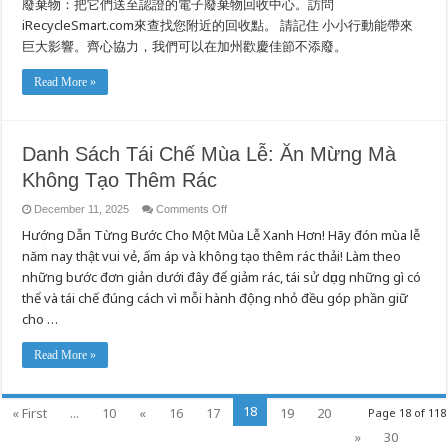
廢棄物：把它們送至認證的電子廢棄物回收中心。訪問
iRecycleSmart.com來查找您附近的回收點。 請記住 小小行動能帶來
巨大影響。齊心協力，我們可以在加州歡慶佳節不添廢。
Read More »
Danh Sách Tái Chế Mùa Lễ: Ăn Mừng Mà
Không Tạo Thêm Rác
on
December 11, 2025
Comments Off
Danh
Hướng Dẫn Từng Bước Cho Một Mùa Lễ Xanh Hơn! Hãy đón mùa lễ
Sách
Tái
năm nay thật vui vẻ, ấm áp và không tạo thêm rác thải! Làm theo
Chế
Mùa
những bước đơn giản dưới đây để giảm rác, tái sử dụng những gì có
Lễ:
Ăn
thể và tái chế đúng cách vì mỗi hành động nhỏ đều góp phần giữ
Mừng
cho …
Mà
Không
Tạo
Thêm
Read More »
Rác
18
« First
...
10
«
16
17
19
20
Page 18 of 118
»
30