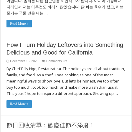
어냅니다. 올해는 다른 접근법을 제안하고자 합니다. 아시아 가정에서
식
자라면서 저는 아무것도 버리지 않았습니다. 닭 뼈는 육수가 됐고, 허브
을
캘
줄기는 국물 맛을 내는 …
리
포
Read More »
니
아
에
좋
은
How I Turn Holiday Leftovers into Something
맛
Delicious and Good for California
있
는
요
on
December 16, 2025
Comments Off
How
리
By Chef Billy Ngo, Restaurateur The holidays are all about tradition,
I
로
Turn
탈
family, and food. As a chef, I see cooking as one of the most
Holiday
바
Leftovers
meaningful ways to show love. But let’s be honest, we too often
into
꿈
Something
buy too much, cook too much, and make more trash than usual.
시
Delicious
키
This year, I hope to inspire a different approach. Growing up …
and
는
Good
for
법
California
Read More »
節日回收清單：歡慶佳節不添廢！