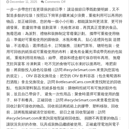
on
December 11, 2025
Comments Off
節
一步一步帶您打造更環保的節日季！ 讓這個節日季既歡樂明媚，又不
日
回
製造多餘的垃圾！按照以下簡單步驟來減少浪費，重複利用可以再用的
收
物品，並正確回收。您的每一個小小行動，都能讓加州更清潔、更可持
清
續發展。 歡慶前準備 規劃菜單：先檢查冰箱，再買真正需要的食品。
單：
歡
無廢思維：為派對、禮物和裝飾制定零廢棄計劃。 攜帶可重複使用物
慶
品：準備好可重複使用的購物袋、水瓶和餐具。 貼心送禮與包裝 送體
佳
節
驗，不送廢品：選擇禮品卡、訂閱服務、活動門票等。 聰明包裝：使
不
用可回收的紙張或可重複使用的布料；避免有金屬光澤或帶亮粉的包裝
添
紙。 重複利用現有物品：絲帶、禮袋和禮盒都可保存明年再用。 無廢
廢！
烹飪與宴客 冷凍剩菜：吃不完的食物可以冷凍好以後再吃。 堆肥廚
餘：將廚餘投入綠色垃圾桶（訪問 iRecycleSmart.com 來查詢您當地
的規定）。 CRV 容器兌換現金：把空的 CRV 飲料容器（包含葡萄酒和
烈酒瓶）拿去兌換現金。訪問 BottlesandCans.com來查找附近的回收
點。 包裝與塑料製品 拒絕多餘包裝：購物時拒絕可有可無的額外包
裝，並且自己帶袋子。 避免一次性用品：聚會時選擇可重複使用的盤
子、杯子和餐具。 正確回收：訪問 iRecycleSmart.com來查看您當地
回收計劃可接收的物品。回收前請將紙箱上的膠帶、塑料移除。回收
前，請將瓶瓶罐罐清空並晾乾。 節日之後 回收聖誕樹：訪問
iRecycleSmart.com來查詢當地聖誕樹回收點。 捐贈不再需要的物品：
讓狀況良好的衣物、玩具或裝飾品繼續被使用。 正確處理電池與電子