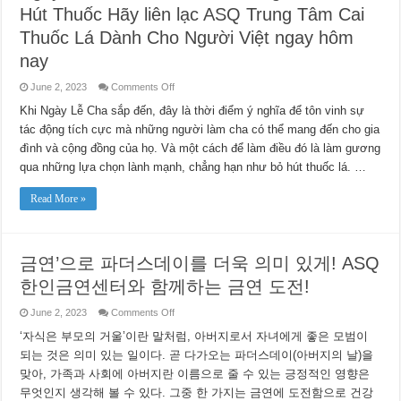
Hút Thuốc Hãy liên lạc ASQ Trung Tâm Cai
Thuốc Lá Dành Cho Người Việt ngay hôm
nay
on
June 2, 2023
Comments Off
Ngày
Lễ
Khi Ngày Lễ Cha sắp đến, đây là thời điểm ý nghĩa để tôn vinh sự
Cha
tác động tích cực mà những người làm cha có thể mang đến cho gia
Là
Thời
đình và cộng đồng của họ. Và một cách để làm điều đó là làm gương
Điểm
Ý
qua những lựa chọn lành mạnh, chẳng hạn như bỏ hút thuốc lá. …
Nghĩa
Để
Bỏ
Read More »
Hút
Thuốc
Hãy
liên
lạc
ASQ
금연’으로 파더스데이를 더욱 의미 있게! ASQ
Trung
Tâm
한인금연센터와 함께하는 금연 도전!
Cai
Thuốc
Lá
on
June 2, 2023
Comments Off
Dành
금
Cho
‘자식은 부모의 거울’이란 말처럼, 아버지로서 자녀에게 좋은 모범이
연’으
Người
로
되는 것은 의미 있는 일이다. 곧 다가오는 파더스데이(아버지의 날)을
Việt
파
ngay
맞아, 가족과 사회에 아버지란 이름으로 줄 수 있는 긍정적인 영향은
hôm
더
nay
스
무엇인지 생각해 볼 수 있다. 그중 한 가지는 금연에 도전함으로 건강