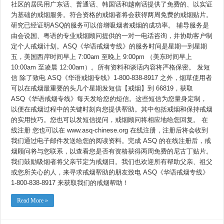
社区的居民用广东话、普通话、韩国话和越南话提供了免费的、以实证
为基础的戒烟服务。符合资格的戒烟者将会获得两周免费的戒烟贴片。
研究已经证明ASQ的服务可以倍增吸烟者戒烟的成功率。 辅导服务是
由会说国、粤语的专业戒烟顾问提供的一对一电话咨询，并协助客户制
定个人戒烟计划。ASQ《华语戒烟专线》的服务时间是星期一到星期
五，美国西岸时间早上 7:00am 至晚上 9:00pm （美东时间早上
10:00am 至凌晨 12:00am）。所有资料和谈话内容将严格保密。 发短
信 除了致电 ASQ《华语戒烟专线》1-800-838-8917 之外，烟草使用者
可以在戒烟最重要的头几个星期发短信【戒烟】到 66819，获取
ASQ《华语戒烟专线》每天发给您的短信。这些短信为您量身定制，
以便在戒烟过程中的关键时刻向您提供帮助。其中包括戒烟和保持戒烟
的实用技巧。您也可以发短信提问，戒烟顾问将相应地给您回复。 在
线注册 您也可以在 www.asq-chinese.org 在线注册，注册后将会收到
我们通过电子邮件发送给您的阅读资料。完成 ASQ 的在线注册后，戒
烟顾问将与您联系，以查看您是否有资格获得两周免费的尼古丁贴片。
我们鼓励吸烟者将父亲节定为戒烟日。我们也欢迎所有帮助父亲、祖父
或您所关心的人，来寻求戒烟帮助的朋友致电 ASQ《华语戒烟专线》
1-800-838-8917 来获取我们的戒烟帮助！
Read More »