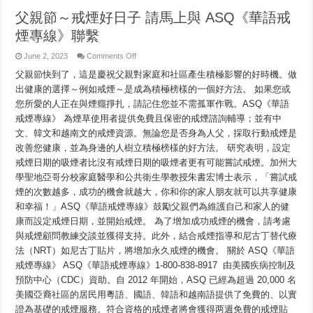
父親節～戒煙好日子 請馬上與 ASQ《華語戒
煙專線》聯繫
on
June 2, 2023
Comments Off
父
父親節快到了，這是慶祝父親對家庭和社區產生積極影響的好時機。做
親
節
出健康的選擇～例如戒煙～是成為積極榜樣的一個好方法。 如果您或
～
您所愛的人正在與煙癮掙扎，請記住您並不需孤軍作戰。ASQ《華語
戒
煙
戒煙專線》 為煙草使用者提供免費且保密的戒煙諮詢輔導；並有中
好
文、韓文和越南文的戒煙資源。無論您是否身為人父，採取行動戒煙是
日
改善您健康，並為身邊的人樹立積極榜樣的好方法。 研究表明，設定
子
請
戒煙日期的吸煙者比沒有戒煙日期的吸煙者更有可能嘗試戒煙。加州大
馬
學聖地亞哥分校家庭醫學和公共衛生學教授朱書宏博士表示，「嘗試戒
上
與
煙的次數越多，成功的機會就越大，你和你的家人朋友就可以共享健康
ASQ《華
和幸福！」ASQ《華語戒煙專線》鼓勵父親們為維護自己和家人的健
語
康而設定戒煙日期，並開始戒煙。 為了增加成功戒煙的機會，請考慮
戒
煙
與戒煙顧問教練交談並獲得支持。此外，結合戒煙指導和尼古丁替代療
專
法（NRT）如尼古丁貼片，將增加永久戒煙的機會。 關於 ASQ《華語
線》
聯
戒煙專線》 ASQ《華語戒煙專線》1-800-838-8917 由美國疾病控制及
繫
預防中心（CDC）資助。自 2012 年開始，ASQ 已經為超過 20,000 名
美國亞裔社區的居民用粵語、國語、韓語和越南語提供了免費的、以實
證為基礎的戒煙服務。符合資格的戒煙者將會獲得两週免費的戒煙貼