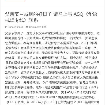
父亲节～戒烟的好日子 请马上与 ASQ《华语
戒烟专线》联系
on
June 2, 2023
Comments Off
父
父亲节快到了，这是庆祝父亲对家庭和社区产生积极影响的好时机。做
亲
节
出健康的选择～例如戒烟～是成为积极榜样的一个好方法。 如果您或
～
您所爱的人正在与烟瘾挣扎，请记住您并不需孤军作战。ASQ《华语
戒
烟
戒烟专线》为烟草使用者提供免费且保密的戒烟咨询辅导；並有中文、
的
韩文和越南文的戒烟资源。无论您是否身为人父，采取行动戒烟是改善
好
您健康，并为身边的人树立积极榜样的好方法。 研究表明，设定戒烟
日
子
日期的吸烟者比没有戒烟日期的吸烟者更有可能尝试戒烟。加州大学圣
请
地亚哥分校家庭医学和公共卫生学教授朱书宏博士表示，“尝试戒烟的
马
上
次数越多，成功的机率就越大，您和您的家人朋友就可以共享健康和幸
与
福！”ASQ《华语戒烟专线》鼓励父亲们为维护自己和家人的健康而设
ASQ《华
定戒烟日期，并开始戒烟。 为了增加成功戒烟的机率，请考虑与戒烟
语
戒
顾问交谈并获得支持。此外，结合戒烟指导和尼古丁替代疗法（NRT）
烟
如尼古丁贴片，将增加永久戒烟的机率。 关于ASQ《华语戒烟专线》
专
线》
ASQ《华语戒烟专线》1-800-838-8917 由美国疾病控制及预防中心
联
（CDC）资助。自 2012 年开始，ASQ 已经为超过 20,000 名美国亚裔
系