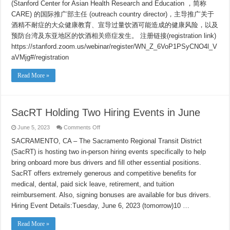
响
(Stanford Center for Asian Health Research and Education ，简称
(Alcohol-
CARE) 的国际推广部主任 (outreach country director)，主导推广关于
Induced
Facial
酒精不耐症的大众健康教育、宣导过量饮酒可能造成的健康风险，以及
Flushing
and
预防台湾及东亚地区的饮酒相关癌症发生。 注册链接(registration link)
Health
Implications)
https://stanford.zoom.us/webinar/register/WN_Z_6VoP1PSyCNO4l_V
aVMjg#/registration
Read More »
SacRT Holding Two Hiring Events in June
on
June 5, 2023
Comments Off
SacRT
Holding
SACRAMENTO, CA – The Sacramento Regional Transit District
Two
(SacRT) is hosting two in-person hiring events specifically to help
Hiring
Events
bring onboard more bus drivers and fill other essential positions.
in
June
SacRT offers extremely generous and competitive benefits for
medical, dental, paid sick leave, retirement, and tuition
reimbursement. Also, signing bonuses are available for bus drivers.
Hiring Event Details:Tuesday, June 6, 2023 (tomorrow)10 …
Read More »