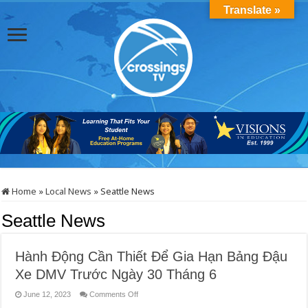
Translate »
Home
»
Local News
»
Seattle News
Seattle News
Hành Động Cần Thiết Để Gia Hạn Bảng Đậu
Xe DMV Trước Ngày 30 Tháng 6
on
June 12, 2023
Comments Off
Hành