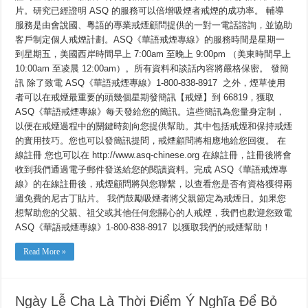
片。研究已經證明 ASQ 的服務可以倍增吸煙者戒煙的成功率。 輔導
服務是由會說國、粵語的專業戒煙顧問提供的一對一電話諮詢，並協助
客戶制定個人戒煙計劃。ASQ《華語戒煙專線》的服務時間是星期一
到星期五，美國西岸時間早上 7:00am 至晚上 9:00pm （美東時間早上
10:00am 至凌晨 12:00am）。所有資料和談話內容將嚴格保密。 發簡
訊 除了致電 ASQ《華語戒煙專線》1-800-838-8917 之外，煙草使用
者可以在戒煙最重要的頭幾個星期發簡訊【戒煙】到 66819，獲取
ASQ《華語戒煙專線》每天發給您的簡訊。這些簡訊為您量身定制，
以便在戒煙過程中的關鍵時刻向您提供幫助。其中包括戒煙和保持戒煙
的實用技巧。您也可以發簡訊提問，戒煙顧問將相應地給您回復。 在
線註冊 您也可以在 http://www.asq-chinese.org 在線註冊，註冊後將會
收到我們通過電子郵件發送給您的閱讀資料。完成 ASQ《華語戒煙專
線》的在線註冊後，戒煙顧問將與您聯繫，以查看您是否有資格獲得兩
週免費的尼古丁貼片。 我們鼓勵吸煙者將父親節定為戒煙日。如果您
想幫助您的父親、祖父或其他任何您關心的人戒煙，我們也歡迎您致電
ASQ《華語戒煙專線》1-800-838-8917 以獲取我們的戒煙幫助！
Read More »
Ngày Lễ Cha Là Thời Điểm Ý Nghĩa Để Bỏ