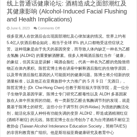
线上普通话健康论坛: 酒精造成之面部潮红及
其健康影响 (Alcohol-Induced Facial Flushing
and Health Implications)
on
June 6, 2023
Comments Off
线
很多亚洲人在饮酒后会出现面部潮红及心律加速的情况。世界上约有
上
普
5.4亿人饮酒后都会如此，相当于全球 8% 的人口都饱受这些症状之
通
苦。这种现象是由于先天的基因突变，而导致人体内缺乏一种名为乙醛
话
健
去氢酶 (ALDH2) 的重要解酒酵素。很多人将喝酒后脸红当作「健康」
康
的象征，但其实这是误解：喝酒会脸红，代表一种名为乙醛的危险致癌
论
物正在体内累积。陈哲宏博士将在讲座中解释酒后脸红的生物学原因，
坛:
酒
以及带有酒后脸红基因的人可能面对的健康问题。陈博士将介绍新的饮
精
酒量标准，以及他正在亚裔族群中大力推广的 5 月 9 日「无酒日」。
造
成
陈哲宏博士 (Dr. Che-Hong Chen) 任教于斯坦福大学医学院，是一位分
之
子生物学及基因学家。陈博士专门研究乙醛毒性以及 ALDH 多基因家
面
族在人体中所发挥的功能。有一类新型乙醛去氢酶调节剂的发现，就是
部
潮
奠基于陈博士的研究。这些小分子调节剂 (叫作Aldas) 为强效的酶活化
红
剂，能活化东亚人种特有功能失调的变异 ALDH2，即造成酒精潮红症
及
其
(酒精不耐症) 的元凶。陈哲宏博士在台湾创办了名为台湾酒精不耐症卫
健
教协会 (Taiwan Alcohol Intolerance Education Society，简称TAIES)
康
的非营利教育推广组织。他是斯坦福亚裔健康研究及教育中心
影