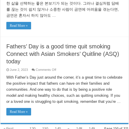
데
한 삶을 선택하는 좋은 본보기가 되는 것이다. 그러나 결심처럼 담배
이
를 끊는 것이 쉽지 않거나 소중한 사람이 금연에 어려움을 겪는다면,
를
더
금연은 혼자서 하지 않아도 …
욱
의
Read More »
미
있
게!
ASQ
한
Fathers’ Day is a good time quit smoking
인
금
Connect with Asian Smokers’ Quitline (ASQ)
연
today
센
터
와
on
June 2, 2023
Comments Off
Fathers’
함
Day
With Father’s Day just around the corner, it’s a great time to celebrate
께
is
하
the positive impact that fathers can have on their families and
a
는
good
communities. And one way to do that is by being a positive role
time
금
quit
model and making healthy choices, such as quitting smoking. If you
연
smoking
도
Connect
or a loved one is struggling to quit smoking, remember that you’re …
전!
with
Asian
Smokers’
Read More »
Quitline
(ASQ)
today
« First
...
120
130
140
«
148
149
Page 150 of 321