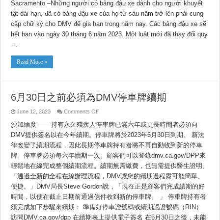
Động
Sacramento –Những người có bảng đậu xe dành cho người khuyết
Cần
tật dài hạn, đã có bảng đậu xe của họ từ sáu năm trở lên phải cung
Thiết
Để
cấp chữ ký cho DMV để gia hạn trong năm nay. Các bảng đậu xe sẽ
Gia
Hạn
hết hạn vào ngày 30 tháng 6 năm 2023. Một luật mới đã thay đổi quy
Bảng
Đậu
…
Xe
DMV
Trước
Read More »
Ngày
30
Tháng
6
6月30日之前必須為DMV停車牌續期
on
June 12, 2023
Comments Off
6
月
沙加緬度—— 持有永久殘疾人停車牌已滿六年或更長時間者必須向
30
DMV提供簽名以在今年續期。停車牌將於2023年6月30日到期。 新法
日
之
律改變了續期流程，因此長期停車牌持有者將不再自動收到新的停車
前
牌。停車牌必須每六年續期一次。顧客們可以登錄dmv.ca.gov/DPP來
必
輕鬆地在線完成整個續期流程。續期無需繳費，也無需提供醫生證明。
須
為
「通過全新的全程在線辦理流程，DMV讓您的續期過程盡可能簡單、
DMV
便捷。」DMV局長Steve Gordon說，「現在正是顧客們完成續期的好
停
車
時間，以便在截止日期前通過信件收到新的停車牌。 」 停車牌持有者
牌
須完成如下步驟來續期： 準備好停車證號碼或續期認證號碼（RIN）
續
期
訪問DMV.ca.gov/dpp 在續期表上提供電子簽名 在6月30日之後，未能