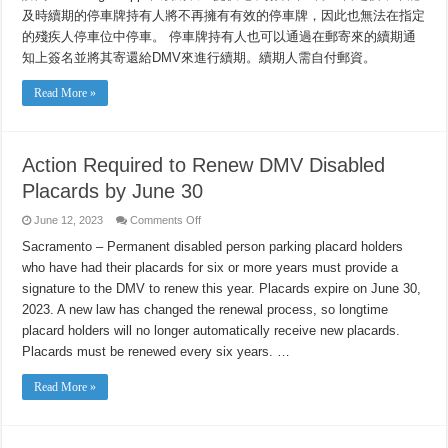
及時續期的停車牌持有人將不再擁有有效的停車牌，因此也無法在指定
的殘疾人停車位中停車。 停車牌持有人也可以通過在郵寄來的續期通
知上簽名並將其寄還給DMV來進行續期。續期人需自付郵資。
Read More »
Action Required to Renew DMV Disabled
Placards by June 30
on
June 12, 2023
Comments Off
Action
Required
Sacramento – Permanent disabled person parking placard holders
to
who have had their placards for six or more years must provide a
Renew
DMV
signature to the DMV to renew this year. Placards expire on June 30,
Disabled
Placards
2023. A new law has changed the renewal process, so longtime
by
June
placard holders will no longer automatically receive new placards.
30
Placards must be renewed every six years. …
Read More »