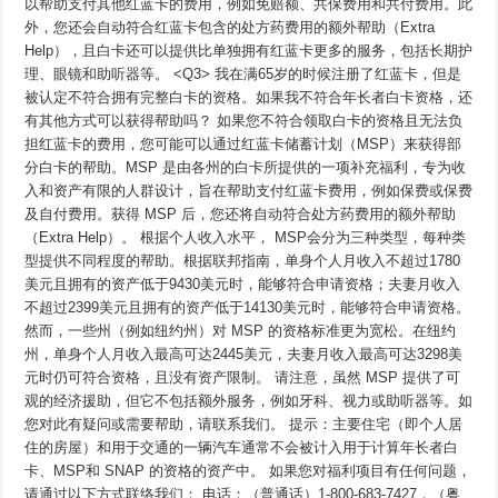
以帮助支付其他红蓝卡的费用，例如免赔额、共保费用和共付费用。此
外，您还会自动符合红蓝卡包含的处方药费用的额外帮助（Extra
Help），且白卡还可以提供比单独拥有红蓝卡更多的服务，包括长期护
理、眼镜和助听器等。 <Q3> 我在满65岁的时候注册了红蓝卡，但是
被认定不符合拥有完整白卡的资格。如果我不符合年长者白卡资格，还
有其他方式可以获得帮助吗？ 如果您不符合领取白卡的资格且无法负
担红蓝卡的费用，您可能可以通过红蓝卡储蓄计划（MSP）来获得部
分白卡的帮助。MSP 是由各州的白卡所提供的一项补充福利，专为收
入和资产有限的人群设计，旨在帮助支付红蓝卡费用，例如保费或保费
及自付费用。获得 MSP 后，您还将自动符合处方药费用的额外帮助
（Extra Help）。 根据个人收入水平， MSP会分为三种类型，每种类
型提供不同程度的帮助。根据联邦指南，单身个人月收入不超过1780
美元且拥有的资产低于9430美元时，能够符合申请资格；夫妻月收入
不超过2399美元且拥有的资产低于14130美元时，能够符合申请资格。
然而，一些州（例如纽约州）对 MSP 的资格标准更为宽松。在纽约
州，单身个人月收入最高可达2445美元，夫妻月收入最高可达3298美
元时仍可符合资格，且没有资产限制。 请注意，虽然 MSP 提供了可
观的经济援助，但它不包括额外服务，例如牙科、视力或助听器等。如
您对此有疑问或需要帮助，请联系我们。 提示：主要住宅（即个人居
住的房屋）和用于交通的一辆汽车通常不会被计入用于计算年长者白
卡、MSP和 SNAP 的资格的资产中。 如果您对福利项目有任何问题，
请通过以下方式联络我们： 电话：（普通话）1-800-683-7427，（粤