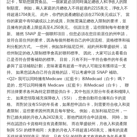
記卡，幫助您購買食品。 一個家庭必須同時滿足總收入和凈收入的限
制額度。 例如，兩人家庭的月總收入不得超過約2215美元，凈收入不
得超過1704美元。 此外，你們的資產總額必須在2750美元或以下。 當
你的家庭中有60歲或以上的成員，則無需滿足總收入限制的要求，並
且擁有的資產上限提高至4,250美元。 但請注意，這些限制每年都會更
新。 雖然 SNAP 是一個聯邦項目，但您必須在您目前居住的州申請，
並符合居住州的要求，因為每個州都有自己的申請流程、資格標準和福
利分配的方式。 一些州，例如加利福尼亞州、紐約州和華盛頓州，這
些州制定的收入限制標準會高於聯邦標準。 因此，大家可以去看看自
己是否符合營養補助的標準。 目前，只有不到一半符合條件的年長者
參與了這項補助計劃，意味著還有超過一半的人可能沒有獲得這一支
持。 如果您認為自己符合資格的話，可以考慮申請 SNAP 補助。
<Q2> 我可以同時擁有Medicare（紅藍卡）和Medicaid（白卡）嗎？
是的，您可以同時擁有 Medicare（紅藍卡）和Medicaid（白卡）。 聯
邦法律要求各州為特定群體提供白卡，其中包括大部分年長者和殘障人
士。 如果您領取補充保障收入（SSI），您會自動符合擁有白卡的資
格。 而對於沒有SSI的年長者，如果想申請白卡，則需要符合收入和資
產限制，這些要求因州而異且每年變化。 例如，在加利福尼亞州，一
對已婚夫婦的月收入為2432美元，那他們就符合申請資格。 同時，加
州在認證白卡資格時沒有資產限制。 而在華盛頓州，月收入和資產限
制與 SSI 的標準相同：夫妻的月收入不得超過1450美元，擁有的資產
不得超過3000美元; 因此，只有 SSI 的領取者才有資格作為年長者享