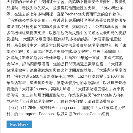
火影響的居民正在「美國紅十字會」的協助下抵達安全避難所，獲得食
品援助，尋找失散的家人，並獲得其他關鍵性的支持。 「洛杉磯公羊
隊」在過去的七年多時間裡一直是Pechanga忠實而堅定的合作夥伴。
「洛杉磯公羊隊基金會」正在透過其專屬的社區團隊為受災民眾提供多
條渠道以獲得更多的幫助及資金支援。與此同時，「公羊隊基金會」向
多個機構組織提供支持，以協助他們為災難中的民眾送去最即時的安慰
及援助。 大莊家賭場度假村匯集精彩多姿的娛樂 「大莊家賭場度假
村」為美國其中之一間最大規模及提供最尊貴的賭場度假體驗。被「康
泰納仕旅行者」讀者評選為全美最佳賭場/度假村，並被「新聞周刊」
評選為拉斯韋加斯以外最佳賭場，且自2002年起一直被「美國汽車協
會AAA」評為四鑽級酒店，無論是日間玩樂還是豪華住宿，「大莊家
賭場度假村」總會帶給您無與倫比的休閒度假體驗。「大莊家賭場度假
村」擁有超過5,500台最新潮角子老虎機，152台賭桌娛樂，1,100間豪
華酒店客房，星級餐飲食府，讓您煥發身心的水療護理，以及世界錦標
賽級的「大莊家Journey」高爾夫球場，「大莊家賭場度假村」為來賓
提供獨一無二的加州休閒度假勝地。印第安原住民Pechanga族人擁有
並經營「大莊家賭場度假村」。瞭解更多詳情，請致電免費專線
（877）711-2946，或登錄Pechanga.com。 請關注「大莊家賭場度假
村」的 Instagram, Facebook 以及X @PechangaCasino網頁。
Read More »