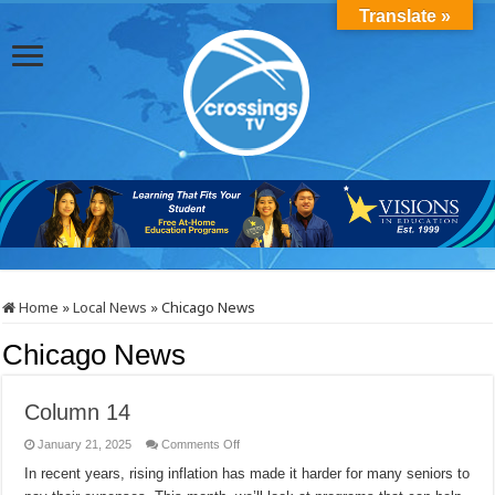
Translate »
Home
»
Local News
»
Chicago News
Chicago News
Column 14
on
January 21, 2025
Comments Off
Column
14
In recent years, rising inflation has made it harder for many seniors to