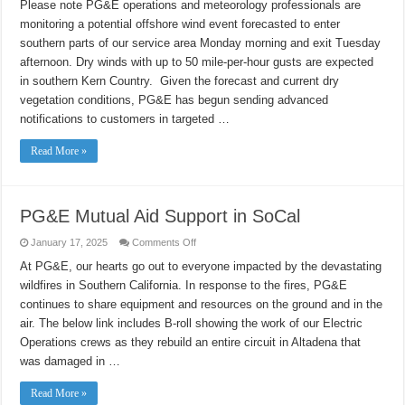
PSPS
Please note PG&E operations and meteorology professionals are
on
monitoring a potential offshore wind event forecasted to enter
Monday
Jan.
southern parts of our service area Monday morning and exit Tuesday
20,
2024,
afternoon. Dry winds with up to 50 mile-per-hour gusts are expected
in
Kern
in southern Kern Country. Given the forecast and current dry
County
vegetation conditions, PG&E has begun sending advanced
notifications to customers in targeted …
Read More »
PG&E Mutual Aid Support in SoCal
on
January 17, 2025
Comments Off
PG&E
Mutual
At PG&E, our hearts go out to everyone impacted by the devastating
Aid
wildfires in Southern California. In response to the fires, PG&E
Support
in
continues to share equipment and resources on the ground and in the
SoCal
air. The below link includes B-roll showing the work of our Electric
Operations crews as they rebuild an entire circuit in Altadena that
was damaged in …
Read More »