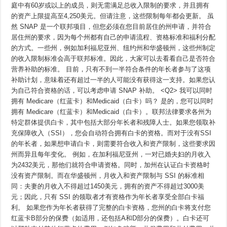
庭中有60岁或以上的成员，则无需满足总收入限制的要求，并且拥有
的资产上限提高至4,250美元。但请注意，这些限制每年都会更新。 虽
然 SNAP 是一个联邦项目，但您必须在您目前居住的州申请，并符合
居住州的要求，因为每个州都有自己的申请流程、资格标准和福利分配
的方式。一些州，例如加利福尼亚州、纽约州和华盛顿州，这些州制定
的收入限制标准会高于联邦标准。因此，大家可以去看看自己是否符合
营养补助的标准。 目前，只有不到一半符合条件的年长者参与了这项
补助计划，意味着还有超过一半的人可能没有获得这一支持。如果您认
为自己符合资格的话，可以考虑申请 SNAP 补助。 <Q2> 我可以同时
拥有 Medicare（红蓝卡）和Medicaid（白卡）吗？ 是的，您可以同时
拥有 Medicare（红蓝卡）和Medicaid（白卡）。联邦法律要求各州为
特定群体提供白卡，其中包括大部分年长者和残障人士。如果您领取补
充保障收入（SSI），您会自动符合拥有白卡的资格。而对于没有SSI
的年长者，如果想申请白卡，则需要符合收入和资产限制，这些要求因
州而异且每年变化。 例如，在加利福尼亚州，一对已婚夫妇的月收入
为2432美元，那他们就符合申请资格。同时，加州在认证白卡资格时
没有资产限制。而在华盛顿州，月收入和资产限制与 SSI 的标准相
同：夫妻的月收入不得超过1450美元，拥有的资产不得超过3000美
元；因此，只有 SSI 的领取者才有资格作为年长者享受全部白卡福
利。 如果您作为年长者获得了完整的白卡资格，您州的白卡将支付您
红蓝卡B部分的保费（如适用，还包括A和D部分的保费）。白卡还可