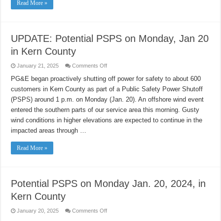
Read More »
UPDATE: Potential PSPS on Monday, Jan 20
in Kern County
on
January 21, 2025
Comments Off
UPDATE:
Potential
PG&E began proactively shutting off power for safety to about 600
PSPS
customers in Kern County as part of a Public Safety Power Shutoff
on
Monday,
(PSPS) around 1 p.m. on Monday (Jan. 20). An offshore wind event
Jan
20
entered the southern parts of our service area this morning. Gusty
in
Kern
wind conditions in higher elevations are expected to continue in the
County
impacted areas through …
Read More »
Potential PSPS on Monday Jan. 20, 2024, in
Kern County
on
January 20, 2025
Comments Off
Potential