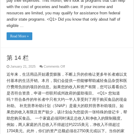
pay their expenses. This month, we’ll look at programs that can help
with the cost of groceries and health care. If your income and
resources are limited, you may qualify for assistance from federal
and/or state programs. <Q1> Did you know that only about half of
eligible …
Read More »
第 14 栏
on
January 21, 2025
Comments Off
第
近年来，生活用品开始通货膨胀，不断上升的价格让更多年长者难以支
14
栏
付基本的生活开销。本月，我们会提供一些能够帮助减轻食品杂货和医
疗费用负担的项目的信息。如果您的收入和资产有限，您可以看看自己
是否符合资质，申请一些联邦或州政府的援助项目。 <Q1> 您知道
吗？符合条件的年长者中只有大约一半人享受到了用于购买食品的现金
补助。 补充营养补助计划（SNAP）是最大的联邦营养补助项目。如
果您的收入有限且资产较少，该计划会为您提供一张特殊的借记卡，帮
助您购买食品。 一个家庭必须同时满足总收入和净收入的限制额度。
例如，两人家庭的月总收入不得超过约2215美元，净收入不得超过
1704美元。此外，你们的资产总额必须在2750美元或以下。当你的家