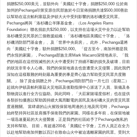
族
捐贈$250,000美元，並額外向「美國紅十字會」捐贈$250,000 位於南
承
加州的Pechanga印第安原住民部族於今日宣佈捐贈共達$500,000善款
諾
捐
以幫助在這次帕利塞茲及伊頓大火中受到影響的洛杉磯受災民眾。
贈
Pechanga將與「洛杉磯公羊隊基金會」（Los Angeles Rams
$500,000.00
美
Foundation）聯名捐款共$250,000，以支持在這場火災中全力以赴幫助
元
洛杉磯受災民眾的三個救援組織：「洛杉磯地區美國紅十字會」、「洛
善
款
杉磯消防部門基金會」、及「世界中央廚房」。此外，Pechanga還將
以
向「美國紅十字會」額外捐贈$250,000。 「從古至今，南加州都是我
援
們永恆的家園」，Pechanga部族主席Mark Macarro深情地表示。「我
助
洛
們的地區在這些毀滅性的大火中遭受到了持續不斷的損失及破壞，目前
杉
的狀況非常令人心痛。我們的保留地過去也曾遭受火災侵襲，因此我們
磯
大
深知在這樣艱難的時刻最為重要的事是齊心協力幫助受災民眾共度難
火
關。」 除了資金捐贈之外，Pechanga消防部門自一月七日（星期二）
受
起就向伊頓及帕利塞茲火災地區及後勤指揮中心派送了人員、裝備及各
災
民
類物資以進行全方位協助。與此同時，「大莊家賭場度假村」也在提供
眾
各類折扣優惠以幫助因持續大風而斷電的居民及洛杉磯火災的受災民眾
度過難關。 當肆虐的山火摧毀保留地周邊的土地及民宅時，Pechanga
始終堅持與社區並肩攜手保衛我們的家園。同樣在多年前，在保留地被
一場迅速蔓延的大火侵襲後，正是我們的社區給予了Pechanga無私的
支持和幫助。 目前，有超過200名「美國紅十字會」工作人員正在全力
以赴地幫助南加州數以百計在致命山火中被迫逃離家園的民眾。受到大