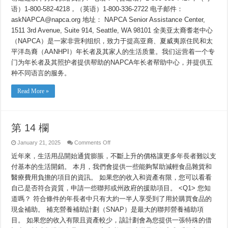
语）1-800-582-4218，（英语）1-800-336-2722 电子邮件：
askNAPCA@napca.org 地址： NAPCA Senior Assistance Center,
1511 3rd Avenue, Suite 914, Seattle, WA 98101 全美亚太裔耆老中心
（NAPCA）是一家非营利组织，致力于提高亚裔、夏威夷原住民和太
平洋岛裔（AANHPI）年长者及其家人的生活质量。我们运营着一个专
门为年长者及其照护者提供帮助的NAPCA年长者帮助中心，并提供五
种不同语言的服务。
Read More »
第 14 欄
on
January 21, 2025
Comments Off
第
近年來，生活用品開始通貨膨脹，不斷上升的價格讓更多年長者難以支
14
欄
付基本的生活開銷。 本月，我們會提供一些能夠幫助減輕食品雜貨和
醫療費用負擔的項目的資訊。 如果您的收入和資產有限，您可以看看
自己是否符合資質，申請一些聯邦或州政府的援助項目。 <Q1> 您知
道嗎？ 符合條件的年長者中只有大約一半人享受到了用於購買食品的
現金補助。 補充營養補助計劃（SNAP）是最大的聯邦營養補助項
目。 如果您的收入有限且資產較少，該計劃會為您提供一張特殊的借