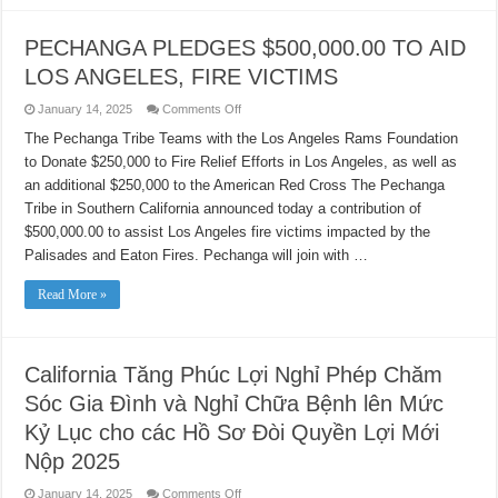
PECHANGA PLEDGES $500,000.00 TO AID
LOS ANGELES, FIRE VICTIMS
on
January 14, 2025
Comments Off
PECHANGA
PLEDGES
The Pechanga Tribe Teams with the Los Angeles Rams Foundation
$500,000.00
to Donate $250,000 to Fire Relief Efforts in Los Angeles, as well as
TO
AID
an additional $250,000 to the American Red Cross The Pechanga
LOS
ANGELES,
Tribe in Southern California announced today a contribution of
FIRE
VICTIMS
$500,000.00 to assist Los Angeles fire victims impacted by the
Palisades and Eaton Fires. Pechanga will join with …
Read More »
California Tăng Phúc Lợi Nghỉ Phép Chăm
Sóc Gia Đình và Nghỉ Chữa Bệnh lên Mức
Kỷ Lục cho các Hồ Sơ Đòi Quyền Lợi Mới
Nộp 2025
on
January 14, 2025
Comments Off