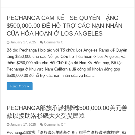
PECHANGA CAM KẾT SẼ QUYÊN TẶNG
$500,000.00 ĐỂ HỖ TRỢ CÁC NẠN NHÂN
CỦA HỎA HOẠN Ở LOS ANGELES
on
January 17, 2025
Comments Off
PECHANGA
CAM
Bộ tộc Pechanga Hợp tác với Tổ chức Los Angeles Rams để Quyên
KẾT
tặng $250,000 cho các Nỗ lực Cứu trợ Hỏa hoạn ở Los Angeles, và
SẼ
QUYÊN
thêm $250,000 nữa cho Hội Chữ thập đỏ Hoa Kỳ Hôm nay, Bộ tộc
TẶNG
$500,000.00
Pechanga ở khu vực Nam California đã công bố khoản đóng góp
ĐỂ
HỖ
$500,000.00 để hỗ trợ các nạn nhân của vụ hỏa …
TRỢ
CÁC
NẠN
Read More »
NHÂN
CỦA
HỎA
HOẠN
Ở
PECHANGA部族承諾捐贈$500,000.00美元善
LOS
ANGELES
款以援助洛杉磯大火受災民眾
on
January 17, 2025
Comments Off
PECHANGA
部
Pechanga部族與「洛杉磯公羊隊基金會」聯手向洛杉磯消防救援行動