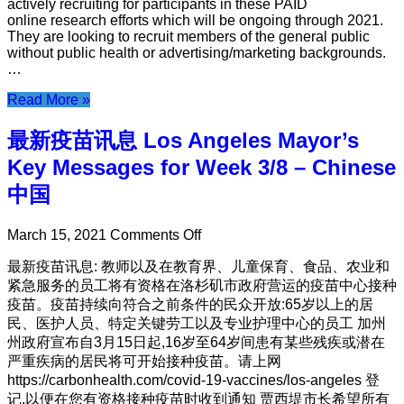
actively recruiting for participants in these PAID
COVID-
online research efforts which will be ongoing through 2021.
19
They are looking to recruit members of the general public
communications!
without public health or advertising/marketing backgrounds.
…
Read More »
最新疫苗讯息 Los Angeles Mayor’s
Key Messages for Week 3/8 – Chinese
中国
on
March 15, 2021
Comments Off
最
最新疫苗讯息: 教师以及在教育界、儿童保育、食品、农业和
新
紧急服务的员工将有资格在洛杉矶市政府营运的疫苗中心接种
疫
疫苗。疫苗持续向符合之前条件的民众开放:65岁以上的居
苗
民、医护人员、特定关键劳工以及专业护理中心的员工 加州
讯
州政府宣布自3月15日起,16岁至64岁间患有某些残疾或潜在
息
严重疾病的居民将可开始接种疫苗。请上网
Los
https://carbonhealth.com/covid-19-vaccines/los-angeles 登
Angeles
Mayor’s
记,以便在您有资格接种疫苗时收到通知 贾西堤市长希望所有