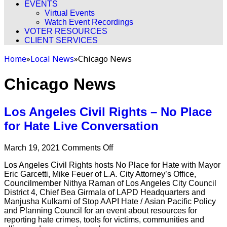
EVENTS
Virtual Events
Watch Event Recordings
VOTER RESOURCES
CLIENT SERVICES
Home
»
Local News
»
Chicago News
Chicago News
Los Angeles Civil Rights – No Place
for Hate Live Conversation
on
March 19, 2021
Comments Off
Los
Los Angeles Civil Rights hosts No Place for Hate with Mayor
Angeles
Eric Garcetti, Mike Feuer of L.A. City Attorney’s Office,
Civil
Councilmember Nithya Raman of Los Angeles City Council
Rights
District 4, Chief Bea Girmala of LAPD Headquarters and
–
Manjusha Kulkarni of Stop AAPI Hate / Asian Pacific Policy
No
and Planning Council for an event about resources for
Place
reporting hate crimes, tools for victims, communities and
for