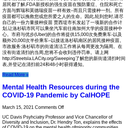
Key
居民都了解,FDA新授权的强生疫苗在预防重症、住院和死亡
Messages
方面与辉瑞和莫德瑞疫苗一样有效–而且只需接种一剂。所有
for
疫苗都可以挽救您或您所爱之人的生命。因此,轮到您时,请尽
Week
自己的一份力量接种疫苗 贾西堤市长发起了一项新的合作计
3/8
划,让洛杉矶市民可以乘坐汽车前往南加州大学的疫苗接种中
–
Chinese
心。市府与优步(Uber)的合作将提供15,000次免费乘车-以及
中
额外20,000次半价乘车–以接送洛杉矶南区的居民接种疫苗。
国
市政服务:洛杉矶市的街道清洁工作将从每周更改为隔周。在
没有街道清扫的当周,您将不会收到违停罚单。请上网
http://Streetsla.LACity.org/Sweeping了解您的新街道清扫时间
表,并登记在清扫前24和48小时获得通知。
Read More »
Mental Health Resources during the
COVID-19 Pandemic by CalHOPE
on
March 15, 2021
Comments Off
Mental
UC Davis Psyhciatry Professor and Vice Chancellor of
Health
Diversity and Inclusion, Dr. Hendry Ton, explains the effects
Resources
of COVID-19 on the mental health ofminority communities,
during