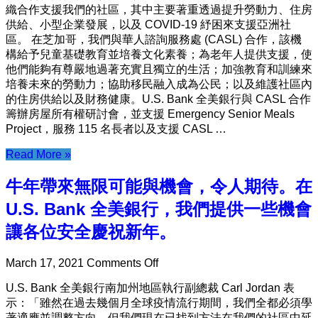
一
織合作支援我們的社區，其中主要著重透過提升勞動力、住房
些
供給、小型企業發展，以及 COVID-19 紓困來支援亞洲社
機
區。 在芝加哥，我們與華人諮詢服務處 (CASL) 合作，該機
會
構給予兒童基礎教育並培養文化素養；為老年人提供支援，使
讓
他們能夠有尊嚴地過著充實且獨立的生活；加強教育和訓練來
各
培養未來的勞動力；協助移民融入成為公民；以及維護社區內
位
的住房供給以及財務健康。U.S. Bank 全美銀行與 CASL 合作
安
籌辦房屋所有權研討會，並支援 Emergency Senior Meals
全
Project，服務 115 名長者以及支援 CASL …
慶
Read More »
祝
新
牛年帶來無限可能與機會，令人期待。在
年。
U.S. Bank 全美銀行，我們提供一些機會
讓各位安全慶祝新年。
on
March 17, 2021
Comments Off
牛
U.S. Bank 全美銀行南加州地區執行副總裁 Carl Jordan 表
年
示：「雖然在過去幾個月全球疫情流行期間，我們全都必須學
帶
著適應並調整方向，但我們現在已找到方法在我們的社區中延