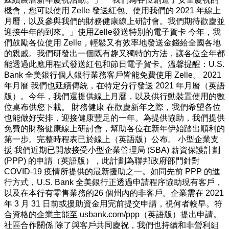
無
機會，您可以使用 Zelle 發送紅包、使用我們的 2021 年線上
限
月曆，以及參與我們的財務健康線上研討會。我們期待歡慶並
可
迎接牛年的到來。」使用Zelle發送特別的電子賀卡 今年，我
能
們鼓勵各位使用 Zelle，輕鬆又有效率地發送金錢給全國各地
與
的親戚。我們研發出一個既有趣又獨特的方法，讓各位全年都
機
能透過此應用程式發送紅包和節日電子賀卡。溫馨提醒：U.S.
會，
Bank 全美銀行個人銀行業務客戶皆能免費使用 Zelle。 2021
令
年月曆 我們也延續傳統，在特定分行發送 2021 年月曆（英語
人
版）。今年，我們還提供線上月曆，以及供行動裝置使用的數
期
位桌布供您下載。 財務健康 在歡慶新年之際，我們希望各位
待。
也能做好安排，迎接健康豐足的一年。為提供協助，我們提供
在
免費的財務健康線上研討會，幫助各位在新年伊始踏出順利的
U.S.
第一步。完整時程表已於線上（英語版）公布。 小型企業支
Bank
全
援 我們近期已開放接受小型企業管理局 (SBA) 薪資保護計劃
美
(PPP) 的申請（英語版），此計劃為聯邦政府部門針對
銀
COVID-19 疫情所提供的最新援助之一。如同先前 PPP 的進
行，
行方式，U.S. Bank 全美銀行正透過申請程序協助現有客戶，
我
以及在本行有零售業務的26 個州內的非客戶。企業需在 2021
們
年 3 月 31 日前或援助資金用完前提交申請，視何者較早。符
提
合資格的企業主能至 usbank.com/ppp（英語版）提出申請。
供
社區合作關係 除了與客戶共同慶祝，我們也持續和非營利組