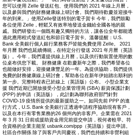
無
您可以使用 Zelle 發送紅包、使用我們的 2021 年線上月曆，
限
以及參與我們的財務健康線上研討會。我們期待歡慶並迎接牛
可
年的到來。」使用Zelle發送特別的電子賀卡 今年，我們鼓勵
能
各位使用 Zelle，輕鬆又有效率地發送金錢給全國各地的親
與
戚。我們研發出一個既有趣又獨特的方法，讓各位全年都能透
機
過此應用程式發送紅包和節日電子賀卡。溫馨提醒：U.S.
會，
Bank 全美銀行個人銀行業務客戶皆能免費使用 Zelle。 2021
令
年月曆 我們也延續傳統，在特定分行發送 2021 年月曆（英語
人
版）。今年，我們還提供線上月曆，以及供行動裝置使用的數
期
位桌布供您下載。 財務健康 在歡慶新年之際，我們希望各位
待。
也能做好安排，迎接健康豐足的一年。為提供協助，我們提供
在
免費的財務健康線上研討會，幫助各位在新年伊始踏出順利的
U.S.
第一步。完整時程表已於線上（英語版）公布。 小型企業支
Bank
全
援 我們近期已開放接受小型企業管理局 (SBA) 薪資保護計劃
美
(PPP) 的申請（英語版），此計劃為聯邦政府部門針對
銀
COVID-19 疫情所提供的最新援助之一。如同先前 PPP 的進
行，
行方式，U.S. Bank 全美銀行正透過申請程序協助現有客戶，
我
以及在本行有零售業務的26 個州內的非客戶。企業需在 2021
們
年 3 月 31 日前或援助資金用完前提交申請，視何者較早。符
提
合資格的企業主能至 usbank.com/ppp（英語版）提出申請。
供
社區合作關係 除了與客戶共同慶祝，我們也持續和非營利組