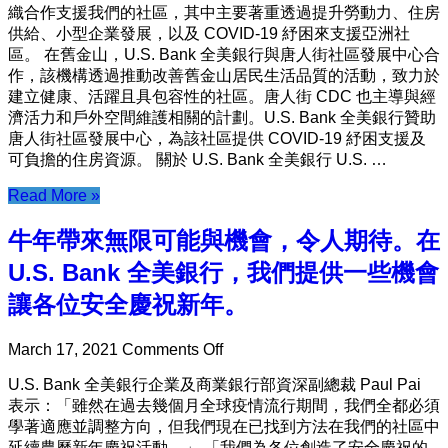
一
織合作支援我們的社區，其中主要著重透過提升勞動力、住房
些
供給、小型企業發展，以及 COVID-19 紓困來支援亞洲社
機
區。 在舊金山，U.S. Bank 全美銀行與唐人街社區發展中心合
會
作，該機構透過推動改善舊金山居民生活品質的活動，致力於
讓
建立健康、活躍且具包容性的社區。唐人街 CDC 也主導與經
各
濟活力和戶外空間維護相關的計劃。U.S. Bank 全美銀行贊助
位
唐人街社區發展中心，為該社區提供 COVID-19 紓困支援及
安
可負擔的住房資源。 關於 U.S. Bank 全美銀行 U.S. …
全
Read More »
慶
祝
牛年帶來無限可能與機會，令人期待。在
新
年。
U.S. Bank 全美銀行，我們提供一些機會
讓各位安全慶祝新年。
on
March 17, 2021
Comments Off
牛
U.S. Bank 全美銀行企業及商業銀行部資深副總裁 Paul Pai
年
表示：「雖然在過去幾個月全球疫情流行期間，我們全都必須
帶
學著適應並調整方向，但我們現在已找到方法在我們的社區中
來
延續農曆新年慶祝活動。」 「我們為各位創造了安全慶祝的