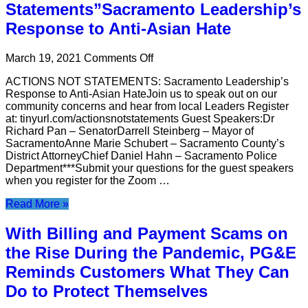
Statements”Sacramento Leadership’s
Response to Anti-Asian Hate
on
March 19, 2021
Comments Off
OCA
ACTIONS NOT STATEMENTS: Sacramento Leadership’s
Sacramento
Response to Anti-Asian HateJoin us to speak out on our
–
community concerns and hear from local Leaders Register
“Actions
at: tinyurl.com/actionsnotstatements Guest Speakers:Dr
Not
Richard Pan – SenatorDarrell Steinberg – Mayor of
Statements”Sacramento
SacramentoAnne Marie Schubert – Sacramento County’s
Leadership’s
District AttorneyChief Daniel Hahn – Sacramento Police
Response
Department***Submit your questions for the guest speakers
to
when you register for the Zoom …
Anti-
Asian
Read More »
Hate
With Billing and Payment Scams on
the Rise During the Pandemic, PG&E
Reminds Customers What They Can
Do to Protect Themselves