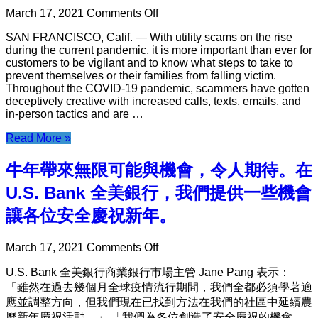
on
March 17, 2021
Comments Off
With
SAN FRANCISCO, Calif. — With utility scams on the rise
Billing
during the current pandemic, it is more important than ever for
and
customers to be vigilant and to know what steps to take to
Payment
prevent themselves or their families from falling victim.
Scams
Throughout the COVID-19 pandemic, scammers have gotten
on
deceptively creative with increased calls, texts, emails, and
the
in-person tactics and are …
Rise
During
Read More »
the
Pandemic,
PG&E
牛年帶來無限可能與機會，令人期待。在
Reminds
U.S. Bank 全美銀行，我們提供一些機會
Customers
What
讓各位安全慶祝新年。
They
Can
Do
on
March 17, 2021
Comments Off
to
牛
Protect
U.S. Bank 全美銀行商業銀行市場主管 Jane Pang 表示：
年
Themselves
「雖然在過去幾個月全球疫情流行期間，我們全都必須學著適
帶
應並調整方向，但我們現在已找到方法在我們的社區中延續農
來
曆新年慶祝活動。」 「我們為各位創造了安全慶祝的機會，