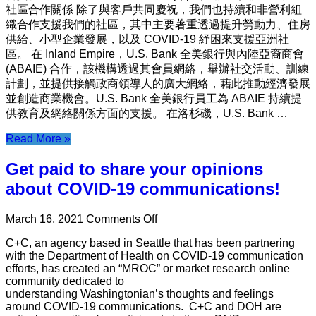
供
社區合作關係 除了與客戶共同慶祝，我們也持續和非營利組
一
織合作支援我們的社區，其中主要著重透過提升勞動力、住房
些
供給、小型企業發展，以及 COVID-19 紓困來支援亞洲社
機
區。 在 Inland Empire，U.S. Bank 全美銀行與內陸亞裔商會
會
(ABAIE) 合作，該機構透過其會員網絡，舉辦社交活動、訓練
讓
計劃，並提供接觸政商領導人的廣大網絡，藉此推動經濟發展
各
並創造商業機會。U.S. Bank 全美銀行員工為 ABAIE 持續提
位
供教育及網絡關係方面的支援。 在洛杉磯，U.S. Bank …
安
Read More »
全
慶
Get paid to share your opinions
祝
about COVID-19 communications!
新
年。
on
March 16, 2021
Comments Off
Get
C+C, an agency based in Seattle that has been partnering
paid
with the Department of Health on COVID-19 communication
to
efforts, has created an “MROC” or market research online
share
community dedicated to
your
understanding Washingtonian’s thoughts and feelings
opinions
around COVID-19 communications. C+C and DOH are
about