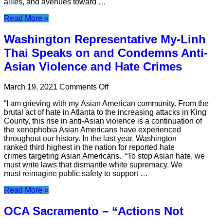
allies, and avenues toward …
Hate
Live
Read More »
Conversation
Washington Representative My-Linh
Thai Speaks on and Condemns Anti-
Asian Violence and Hate Crimes
on
March 19, 2021
Comments Off
Washington
“I am grieving with my Asian American community. From the
Representative
brutal act of hate in Atlanta to the increasing attacks in King
My-
County, this rise in anti-Asian violence is a continuation of
Linh
the xenophobia Asian Americans have experienced
Thai
throughout our history. In the last year, Washington
Speaks
ranked third highest in the nation for reported hate
on
crimes targeting Asian Americans. “To stop Asian hate, we
and
must write laws that dismantle white supremacy. We
Condemns
must reimagine public safety to support …
Anti-
Asian
Read More »
Violence
and
OCA Sacramento – “Actions Not
Hate
Crimes