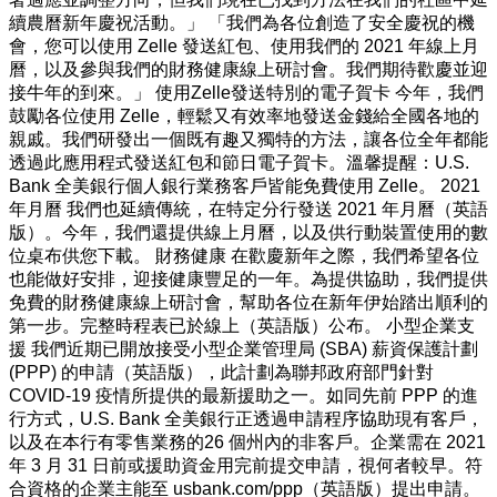
來
續農曆新年慶祝活動。」 「我們為各位創造了安全慶祝的機
無
會，您可以使用 Zelle 發送紅包、使用我們的 2021 年線上月
限
曆，以及參與我們的財務健康線上研討會。我們期待歡慶並迎
可
接牛年的到來。」 使用Zelle發送特別的電子賀卡 今年，我們
能
鼓勵各位使用 Zelle，輕鬆又有效率地發送金錢給全國各地的
與
親戚。我們研發出一個既有趣又獨特的方法，讓各位全年都能
機
透過此應用程式發送紅包和節日電子賀卡。溫馨提醒：U.S.
會，
Bank 全美銀行個人銀行業務客戶皆能免費使用 Zelle。 2021
令
年月曆 我們也延續傳統，在特定分行發送 2021 年月曆（英語
人
版）。今年，我們還提供線上月曆，以及供行動裝置使用的數
期
位桌布供您下載。 財務健康 在歡慶新年之際，我們希望各位
待。
也能做好安排，迎接健康豐足的一年。為提供協助，我們提供
在
免費的財務健康線上研討會，幫助各位在新年伊始踏出順利的
U.S.
第一步。完整時程表已於線上（英語版）公布。 小型企業支
Bank
全
援 我們近期已開放接受小型企業管理局 (SBA) 薪資保護計劃
美
(PPP) 的申請（英語版），此計劃為聯邦政府部門針對
銀
COVID-19 疫情所提供的最新援助之一。如同先前 PPP 的進
行，
行方式，U.S. Bank 全美銀行正透過申請程序協助現有客戶，
我
以及在本行有零售業務的26 個州內的非客戶。企業需在 2021
們
年 3 月 31 日前或援助資金用完前提交申請，視何者較早。符
提
合資格的企業主能至 usbank.com/ppp（英語版）提出申請。