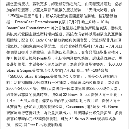
國
讓您盡情慶祝、贏取更多，締造精彩難忘時刻。由高額獎賞活動、必參
建
加的精彩競賽，以至充滿節日氣氛的慶祝體驗，「天河大賭場」的
國
250
「250週年國慶日週末」將成為歡渡美國國慶最佳勝地。精彩活動包
週
括： DreamCast Entertainment表演 | 7月2日 晚上6 時 – 10 時
年
呈
DreamCast Entertainment 將於首晚呈獻拉斯維加斯風格表演，模特兒
獻
將以美式愛國主題造型於場內巡遊。高蹺表演者將以震撼演出及互動拍
連
照體驗，配合 DJ Lady Char 播放的經典美國音樂，營造熱鬧非凡的現
續
四
場氣氛。活動免費向公眾開放。 美式漢堡禮品系列 | 7月2日 – 7月31日
日
整個夏日提升味覺體驗。逢星期四及星期五，賓客只需賺取指定積分，
的
精
即可換領夏日燒烤必備用品，包括室內漢堡扒烤爐、調味品收納架、馬
彩
鈴薯切條器、木質餐盤套裝及深炸鍋，為家庭聚會增添樂趣。 $50,000
國
Stars & Stripes美國旗現金大獎賞| 7月3日 晚上7時 –10時參加
慶
慶
「$50,000 Stars & Stripes美國旗現金大獎賞」，感受令人興奮的時
祝
刻！活動期間每30分鐘進行一次抽獎，每輪選出兩位得獎者，獎金由
活
動
$500至$4,000不等。壓軸大獎將由一位幸運兒奪得$25,000現金大獎，
及
締造難以忘懷的慶典時刻。 第3屆 32 Brews Street 雞翼大胃王比賽 | 7
七
月4日「天河大賭場」備受歡迎的年度傳統活動再度回歸。雞翼大胃王
月
份
比賽首先由沙加緬度縣警長辦公室、Cosumnes 消防局及 Elk Grove
一
警察局進行慈善對決，為公益貢獻出力。隨後開放公眾免費參加，參賽
系
列
者需於限時內完成3磅雞翼挑戰。可於 32 Brews Street 現場報名參
的
加。 煙花 與Free Play歡慶刷刷樂 …
抽