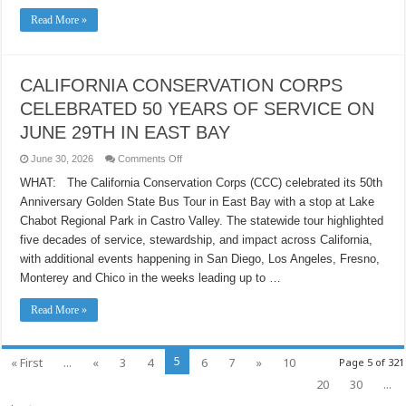
COOL
Read More »
100-
GRAND
DURING
THE
JULY
MERCEDES-
CALIFORNIA CONSERVATION CORPS
BENZ
&
CELEBRATED 50 YEARS OF SERVICE ON
EASYPLAY®
DRAWINGS
JUNE 29TH IN EAST BAY
on
June 30, 2026
Comments Off
CALIFORNIA
CONSERVATION
WHAT: The California Conservation Corps (CCC) celebrated its 50th
CORPS
Anniversary Golden State Bus Tour in East Bay with a stop at Lake
CELEBRATED
50
Chabot Regional Park in Castro Valley. The statewide tour highlighted
YEARS
OF
five decades of service, stewardship, and impact across California,
SERVICE
ON
with additional events happening in San Diego, Los Angeles, Fresno,
JUNE
Monterey and Chico in the weeks leading up to …
29TH
IN
EAST
Read More »
BAY
5
« First
...
«
3
4
6
7
»
10
Page 5 of 321
20
30
...