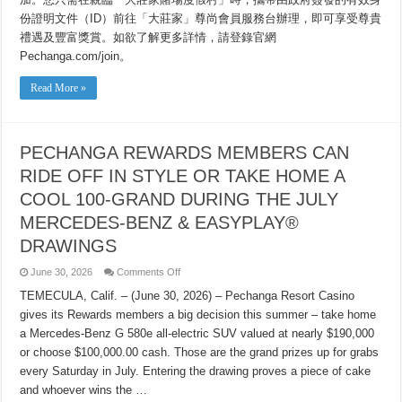
機
份證明文件（ID）前往「大莊家」尊尚會員服務台辦理，即可享受尊貴
會
禮遇及豐富獎賞。如欲了解更多詳情，請登錄官網
駕
馭
Pechanga.com/join。
豪
華
Read More »
座
駕，
或
獲
得
PECHANGA REWARDS MEMBERS CAN
$100,000
豪
RIDE OFF IN STYLE OR TAKE HOME A
華
COOL 100-GRAND DURING THE JULY
大
獎！
MERCEDES-BENZ & EASYPLAY®
DRAWINGS
on
June 30, 2026
Comments Off
PECHANGA
REWARDS
TEMECULA, Calif. – (June 30, 2026) – Pechanga Resort Casino
MEMBERS
gives its Rewards members a big decision this summer – take home
CAN
RIDE
a Mercedes-Benz G 580e all-electric SUV valued at nearly $190,000
OFF
IN
or choose $100,000.00 cash. Those are the grand prizes up for grabs
STYLE
OR
every Saturday in July. Entering the drawing proves a piece of cake
TAKE
and whoever wins the …
HOME
A