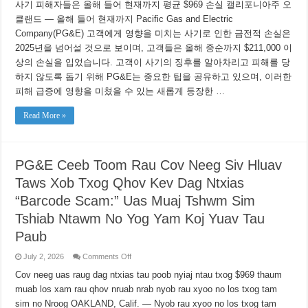
새
사기 피해자들은 올해 들어 현재까지 평균 $969 손실 캘리포니아주 오
롭
클랜드 — 올해 들어 현재까지 Pacific Gas and Electric
게
Company(PG&E) 고객에게 영향을 미치는 사기로 인한 금전적 손실은
등
장
2025년을 넘어설 것으로 보이며, 고객들은 올해 중순까지 $211,000 이
한
상의 손실을 입었습니다. 고객이 사기의 징후를 알아차리고 피해를 당
“바
코
하지 않도록 돕기 위해 PG&E는 중요한 팁을 공유하고 있으며, 이러한
드
피해 급증에 영향을 미쳤을 수 있는 새롭게 등장한 …
사
기:”에
Read More »
대
해
고
객
에
PG&E Ceeb Toom Rau Cov Neeg Siv Hluav
게
경
Taws Xob Txog Qhov Kev Dag Ntxias
고
“Barcode Scam:” Uas Muaj Tshwm Sim
알
고
Tshiab Ntawm No Yog Yam Koj Yuav Tau
계
셔
Paub
야
할
on
July 2, 2026
Comments Off
사
PG&E
항
Ceeb
Cov neeg uas raug dag ntxias tau poob nyiaj ntau txog $969 thaum
Toom
muab los xam rau qhov nruab nrab nyob rau xyoo no los txog tam
Rau
Cov
sim no Nroog OAKLAND, Calif. — Nyob rau xyoo no los txog tam
Neeg