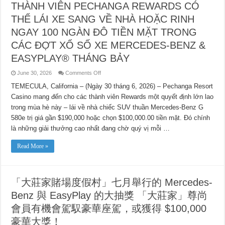
THÀNH VIÊN PECHANGA REWARDS CÓ
THỂ LÁI XE SANG VỀ NHÀ HOẶC RINH
NGAY 100 NGÀN ĐÔ TIỀN MẶT TRONG
CÁC ĐỢT XỔ SỐ XE MERCEDES-BENZ &
EASYPLAY® THÁNG BẢY
on
June 30, 2026
Comments Off
THÀNH
VIÊN
TEMECULA, California – (Ngày 30 tháng 6, 2026) – Pechanga Resort
PECHANGA
Casino mang đến cho các thành viên Rewards một quyết định lớn lao
REWARDS
CÓ
trong mùa hè này – lái về nhà chiếc SUV thuần Mercedes-Benz G
THỂ
LÁI
580e trị giá gần $190,000 hoặc chọn $100,000.00 tiền mặt. Đó chính
XE
SANG
là những giải thưởng cao nhất đang chờ quý vị mỗi …
VỀ
NHÀ
HOẶC
Read More »
RINH
NGAY
100
NGÀN
ĐÔ
「大莊家賭場度假村」七月舉行的 Mercedes-
TIỀN
MẶT
Benz 與 EasyPlay 的大抽獎 「大莊家」尊尚
TRONG
CÁC
ĐỢT
會員有機會駕馭豪華座駕，或獲得 $100,000
XỔ
SỐ
豪華大獎！
XE