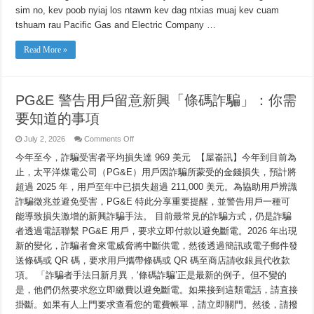
Siv
sim no, kev poob nyiaj los ntawm kev dag ntxias muaj kev cuam
Hluav
Taws
tshuam rau Pacific Gas and Electric Company …
Xob
Txog
Qhov
Read More »
Kev
Dag
Ntxias
“Barcode
Scam:”
PG&E 警告用戶留意新興「條碼詐騙」：你需
Uas
Muaj
要知道的事項
Tshwm
Sim
Tshiab
on
July 2, 2026
Comments Off
Ntawm
PG&E
No
警
今年至今，詐騙受害者平均損失達 969 美元 【屋崙訊】今年到目前為
Yog
Yam
告
止，太平洋煤電公司（PG&E）用戶因詐騙所蒙受的金錢損失，預計將
Koj
用
Yuav
超過 2025 年，用戶至年中已損失超過 211,000 美元。為協助用戶辨識
戶
Tau
留
Paub
詐騙徵兆並避免受害，PG&E 特此分享重要提醒，並警告用戶一種可
意
能導致損失激增的新興詐騙手法。 目前最常見的詐騙方式，仍是詐騙
新
興
者透過電話聯繫 PG&E 用戶，要求立即付款以避免斷電。2026 年出現
「條
新的變化，詐騙者會來電威脅將中斷供電，然後透過簡訊或電子郵件發
碼
送條碼或 QR 碼，要求用戶攜帶條碼或 QR 碼至商店請收銀員代收款
詐
騙」：
項。 「詐騙者手法日新月異，‘條碼詐騙’正是最新的例子。但不變的
你
是，他們仍然要求您立即繳費以避免斷電。如果接到這類電話，請直接
需
要
掛斷。如果有人上門要求查看您的電費帳單，請立即關門。然後，請撥
知