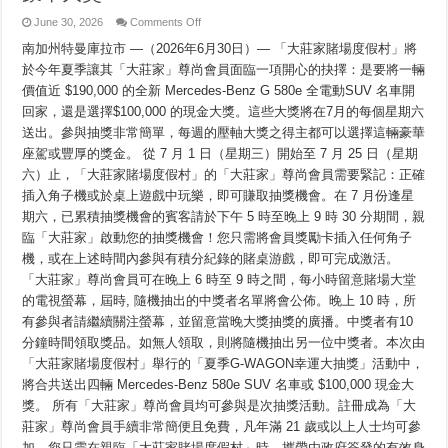
MERCEDES-
BENZ
on
June 30, 2026
Comments Off
&
「大
EASYPLAY®
南加州特曼庫拉市 —（2026年6月30日）— 「大莊家賭場度假村」將
莊
THÁNG
家
於今年夏季讓其「大莊家」尊尚會員面臨一項開心的抉擇：是要將一輛
BẢY
賭
價值近 $190,000 的全新 Mercedes-Benz G 580e 全電動SUV 名車開
場
度
回家，還是選擇$100,000 的現金大獎。這些大獎將在7月的每個星期六
假
送出。參與抽獎非常簡單，每週的壓軸大獎之得主都可以選擇這輛豪華
村」
座駕或豐厚的獎金。 從 7 月 1 日（星期三）開始至 7 月 25 日（星期
七
月
六）止，「大莊家賭場度假村」的「大莊家」尊尚會員需要緊記：正確
舉
插入角子機或於桌上遊戲中玩樂，即可賺取抽獎機會。在 7 月份逢星
行
的
期六，已累積抽獎機會的賓客請於下午 5 時至晚上 9 時 30 分期間，親
Mercedes-
臨「大莊家」啟動您的抽獎機會！您只需將會員獎勵卡插入任何角子
Benz
與
機，或在上述時間內參與有積分紀錄的賭桌游戲，即可完成激活。
EasyPlay
「大莊家」尊尚會員可在晚上 6 時至 9 時之間，每小時留意賭場大堂
的
大
的電視螢幕，屆時, 隨機抽出的中獎者名單將會公佈。晚上 10 時，所
抽
有參與者請繼續關注螢幕，並留意當晚大獎抽獎的廣播。中獎者有10
獎
「大
分鐘時間領取獎品。如無人領取，則將隨機抽出另一位中獎者。本次由
莊
「大莊家賭場度假村」舉行的「夏季G-WAGON幸運大抽獎」活動中，
家」
將合共送出四輛 Mercedes-Benz 580e SUV 名車或 $100,000 現金大
尊
尚
獎。 所有「大莊家」尊尚會員均可參與是次抽獎活動。註冊成為「大
會
莊家」尊尚會員手續非常簡便且免費，凡年滿 21 歲或以上人士均可參
員
有
加。您只需在親臨「大莊家賭場度假村」時，攜帶由政府簽發的有效身