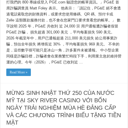
打我們的 800 專線或登入 PGE.com 驗證您的帳單資訊。」PG&E 首
道
席詐騙調查員 Matt Foley 表示。 他表示：「請記住，PG&E 絕不會透
的
事
過電話索取您的財務資料，或要求您使用條碼、QR 碼、預付卡或
項
Zelle 這類匯款服務付款，也不會在您家門口要求查看您的帳單。」 數
字說明 2025 年，PG&E 共收到 近 24,000 宗 用戶通報遭詐騙者假冒
PG&E 詐騙， 損失超過 301,000 美元 ，平均每案損失 590 美元。
2026 年截至年中，用戶已通報超過 211,000 美元損失 給公用事業詐
騙，預估全年損失 將增長近 30% ，平均每案損失 969 美元。 不幸的
是，這些數字很可能只是冰山一角，許多案件未被通報。 中小型企業
同樣是詐騙目標，詐騙者會在業務繁忙時段下手，利用業主急於維持營
運的心理。今年（2026），PG&E 已收到近 …
Read More »
MỪNG SINH NHẬT THỨ 250 CỦA NƯỚC
MỸ TẠI SKY RIVER CASINO VỚI BỐN
NGÀY TRẢI NGHIỆM MÙA HÈ ĐẲNG CẤP
VÀ CÁC CHƯƠNG TRÌNH BIẾU TẶNG TIỀN
MẶT