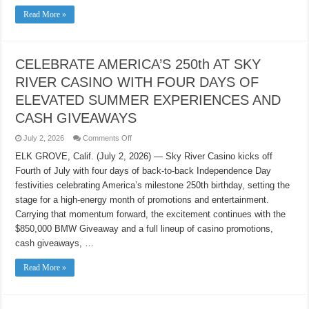
獎
Read More »
及
現
金
奬
賞
CELEBRATE AMERICA’S 250th AT SKY
大
放
RIVER CASINO WITH FOUR DAYS OF
送
ELEVATED SUMMER EXPERIENCES AND
CASH GIVEAWAYS
on
July 2, 2026
Comments Off
CELEBRATE
AMERICA’S
ELK GROVE, Calif. (July 2, 2026) — Sky River Casino kicks off
250th
Fourth of July with four days of back-to-back Independence Day
AT
SKY
festivities celebrating America’s milestone 250th birthday, setting the
RIVER
CASINO
stage for a high-energy month of promotions and entertainment.
WITH
FOUR
Carrying that momentum forward, the excitement continues with the
DAYS
$850,000 BMW Giveaway and a full lineup of casino promotions,
OF
ELEVATED
cash giveaways, …
SUMMER
EXPERIENCES
AND
Read More »
CASH
GIVEAWAYS