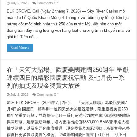
on
July 2, 2026
Comments Off
MỪNG
SINH
ELK GROVE, Cali (Ngày 2 tháng 7, 2026) — Sky River Casino mở
NHẬT
màn dịp Lễ Quốc Khánh Mùng 4 Tháng 7 với bốn ngày lễ hội liên tục
THỨ
250
mừng cột mốc sinh nhật thứ 250 của nước Mỹ, đặt nền cho một
CỦA
NƯỚC
tháng tràn đầy năng lượng với hàng loạt chương trình khuyến mãi và
MỸ
TẠI
giải trí. Tiếp nối …
SKY
RIVER
CASINO
Read More »
VỚI
BỐN
NGÀY
TRẢI
NGHIỆM
在「天河大賭場」歡慶美國建國250週年 呈獻
MÙA
HÈ
連續四日的精彩國慶慶祝活動 及七月份一系
ĐẲNG
CẤP
VÀ
列的抽獎及現金奬賞大放送
CÁC
CHƯƠNG
on
July 2, 2026
Comments Off
TRÌNH
BIẾU
在
TẶNG
加州 ELK GROVE（2026年7月2日）— 「天河大賭場」為慶祝美國7
「天
TIỀN
河
月4日的 國慶日，將舉辦一連四天盛大的慶祝活動，隆重慶祝美國250
MẶT
大
周年的重要時刻，並為整個七月一系列充滿活力的推廣活動與娛樂體驗
賭
場」
揭開序幕。延續強勁氣氛，場內更推出總值$850,000 BMW豪車送大禮
歡
抽獎活動，以及多元化推廣禮遇、現金獎賞及精彩活動，為賓客帶來整
慶
個夏日更多贏取獎賞的機會。 250週年國慶日週末 | 7月2日 – 7月5日
美