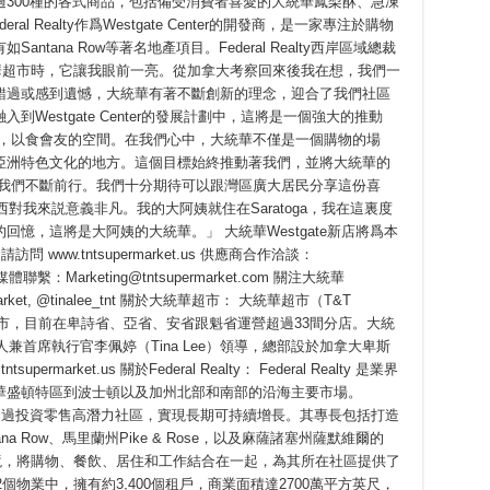
300種的各式商品，包括備受消費者喜愛的大統華鳳梨酥、急凍
 Realty作爲Westgate Center的開發商，是一家專注於購物
tana Row等著名地產項目。Federal Realty西岸區域總裁
觀大統華超市時，它讓我眼前一亮。從加拿大考察回來後我在想，我們一
錯過或感到遺憾，大統華有著不斷創新的理念，迎合了我們社區
Westgate Center的發展計劃中，這將是一個強大的推動
新，以食會友的空間。在我們心中，大統華不僅是一個購物的場
亞洲特色文化的地方。這個目標始終推動著我們，並將大統華的
，讓我們不斷前行。我們十分期待可以跟灣區廣大居民分享這份喜
對我來説意義非凡。我的大阿姨就住在Saratoga，我在這裏度
憶，這將是大阿姨的大統華。」 大統華Westgate新店將爲本
www.tntsupermarket.us 供應商合作洽談：
t.us 媒體聯繫：Marketing@tntsupermarket.com 關注大統華
arket, @tinalee_tnt 關於大統華超市： 大統華超市（T&T
連鎖超市，目前在卑詩省、亞省、安省跟魁省運營超過33間分店。大統
兼首席執行官李佩婷（Tina Lee）領導，總部設於加拿大卑斯
arket.us 關於Federal Realty： Federal Realty 是業界
華盛頓特區到波士頓以及加州北部和南部的沿海主要市場。
公司使命是通過投資零售高潛力社區，實現長期可持續增長。其專長包括打造
a Row、馬里蘭州Pike & Rose，以及麻薩諸塞州薩默維爾的
力的環境，將購物、餐飲、居住和工作結合在一起，為其所在社區提供了
下的102個物業中，擁有約3,400個租戶，商業面積達2700萬平方英尺，