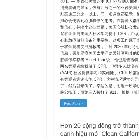
30 日 — 尽管心肺复苏术 (CPR) 培训方面有长足的
顿
消费者研究显示，仅有四分之一的亚裔美国人
发
起
则高达三分之一以上。同一项调查还显示，近 
CPR
担心会伤害到心脏骤停的患者。在普通人群中，
运
动，
和信心，并缩小这些差距，美国心脏协会发起了“今天
提
旨在让亚裔美国人社区学习徒手 CPR，并
高
心脏急症做好准备的重要性。这项工作属于美国心脏协
亚
裔
于将旁观者变成施救者，并到 2030 年时
美
信息，否则亚裔美国太平洋岛民社区和其他
国
人
脏骤停幸存者 Albert Tsai 说，他
社
两名旁观者给我做了 CPR。但很多人就没有
区
(AAPI) 社区提供学习和实施徒手 CPR
的
心
有旁观者迅速实施 CPR，这种情况通常会导致死
脏
了，然后就晕倒了。幸运的是，附近一所学
骤
停
胸部按压，而第三人拨打了 911。 根据《美国心脏协会杂
存
活
Read More »
率
和
CPR
技
能
Hơn 20 cộng đồng trở thành
danh hiệu mới Clean Califor