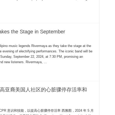
akes the Stage in September
ipino music legends Rivermaya as they take the stage at the
 evening of electrifying performances. The iconic band will be
 Sunday, September 22, 2024, at 7:30 PM, promising an
 and new listeners. Rivermaya, …
，提高亚裔美国人社区的心脏骤停存活率和
R 意识和技能，以提高心脏骤停存活率 西雅图，2024 年 5 月