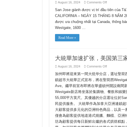
on
August 16, 2024
Comments Off
CHUỖI
CỬA
San Jose giành được vị trí đầu tiên của T
HÀNG
CALIFORNIA – NGÀY 15 THÁNG 8 NĂM 2024 
TẠP
HÓA
được ưa chuộng nhất tại Canada, thông báo
CHÂU
Á
Westgate, 1600 …
MANG
TÍNH
BIỂU
Read More »
TƯỢNG
T&T
SUPERMARK
CỦA
CANADA
TIẾP
大統華加速扩张，美国第三
TỤC
MỞ
on
August 16, 2024
Comments Off
RỘNG
大
TẠI
加州即將迎來第一間大统华分店，選址聖荷西West
HOA
統
KỲ
華
鎖超市大統華正式宣布，將在聖荷西Westgate 
VỚI
加
CỬA
Ave。繼早前宣布即將在華盛頓州開設兩間
速
HÀNG
ĐẦU
扩
Westgate新店将坐落於集購物、餐飲和娛樂於一
TIÊN
张，
55,000平方英尺。其優越的分店選址位於Sarat
TẠI
美
CALIFORNIA
民提供服务。 大統華作為加拿大亞洲連鎖超
国
第
大顧客提供多元化的亞洲特色商品，以及一應俱
三
僅會為顧客提供地道港式燒臘、麵檔、亞洲
家
新
坊為顧客提供每日新鮮出爐的各式烘焙糕點
店