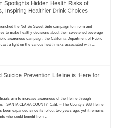
Spotlights Hidden Health Risks of
Inspiring Healthier Drink Choices
hed the Not So Sweet Side campaign to inform and
ies to make healthy decisions about their sweetened beverage
c awareness campaign, the California Department of Public
ast a light on the various health risks associated with …
d Suicide Prevention Lifeline is ‘Here for
ficials aim to increase awareness of the lifeline through
ps SANTA CLARA COUNTY, Calif. – The County’s 988 lifeline
has been expanded since its rollout two years ago, yet it remains
ents who could benefit from …