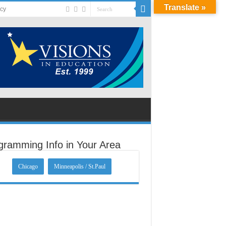
Translate »
acy
gramming Info in Your Area
Chicago
Minneapolis / St.Paul