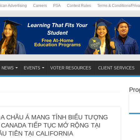
ican Advertising
Careers
PSA
Contest Rules
Terms & Conditions/Priv
NEWS
EVENTS
VOTER RESOURCES
CLIENT SERVICES
Pro
A CHÂU Á MANG TÍNH BIỂU TƯỢNG
CANADA TIẾP TỤC MỞ RỘNG TẠI
U TIÊN TẠI CALIFORNIA