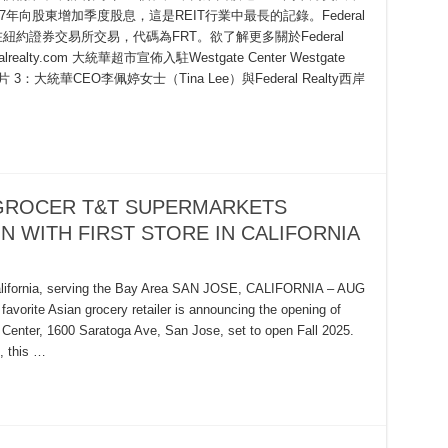
已連續57年向股東增加季度股息，這是REIT行業中最長的記錄。Federal
票在紐約證券交易所交易，代碼為FRT。欲了解更多關於Federal
alty.com 大統華超市宣佈入駐Westgate Center Westgate
 3：大統華CEO李佩婷女士（Tina Lee）與Federal Realty西岸
 GROCER T&T SUPERMARKETS
N WITH FIRST STORE IN CALIFORNIA
 California, serving the Bay Area SAN JOSE, CALIFORNIA – AUG
vorite Asian grocery retailer is announcing the opening of
ate Center, 1600 Saratoga Ave, San Jose, set to open Fall 2025.
ETS
, this …