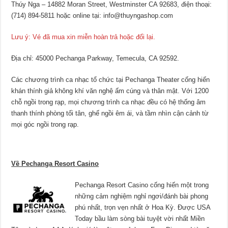
Thúy Nga – 14882 Moran Street, Westminster CA 92683, điện thoại:
(714) 894-5811 hoặc online tại: info@thuyngashop.com
Lưu ý: Vé đã mua xin miễn hoàn trả hoặc đổi lại.
Địa chỉ: 45000 Pechanga Parkway, Temecula, CA 92592.
Các chương trình ca nhạc tổ chức tại Pechanga Theater cống hiến
khán thính giả không khí văn nghệ ấm cúng và thân mật. Với 1200
chỗ ngồi trong rạp, mọi chương trình ca nhạc đều có hệ thống âm
thanh thính phòng tối tân, ghế ngồi êm ái, và tầm nhìn cận cảnh từ
mọi góc ngồi trong rạp.
Về Pechanga Resort Casino
Pechanga Resort Casino cống hiến một trong
những cảm nghiệm nghỉ ngơi/đánh bài phong
phú nhất, trọn vẹn nhất ở Hoa Kỳ. Được USA
Today bầu làm sòng bài tuyệt vời nhất Miền