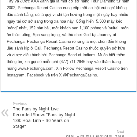
Tây và được AAA đánh giá là một cơ sở hạng Four Diamond từ năm
2002, Pechanga Resort Casino cung cấp một cơ hội vui nghỉ không
đâu sánh bằng, dù là quý vị chỉ tận hưởng trong một ngày hay nhiều
ngày tại cơ sở sang trọng xa hoa này. Cống hiến 5,500 máy kéo
“nóng” nhất, 152 bàn bài, một khách sạn 1,100 phòng và ‘suite’, món
ăn thức uống, Spa sang trọng, và thú chơi Golf tại Journey at
Pechanga, Pechanga Resort Casino rõ ràng là một chốn đến không
đâu sánh kịp ở Cali. Pechanga Resort Casino thuộc quyền sở hữu
và được điều hành bởi Pechanga Band of Indians. Muốn biết thêm
thông tin, xin gọi số miễn phí (877) 711-2946 hay vào thăm trang
mạng
www.Pechanga.com
. Xin Follow Pechanga Resort Casino trên
Instagram
,
Facebook
và trên X
@PechangaCasino
.
Previous
The Paris by Night Live
Recorded Show: “Paris by Night
138: Hoai Linh – 30 Years on
Stage”
Next
미셸 스틸 연방 하원의원, 25년