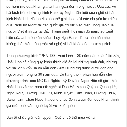
thiên phú ấy, anh đã mau chóng và dễ dàng chiếm được nụ cười và
sự hâm mộ của khán giả từ hải ngoại đến trong nước. Qua các vở
hài kịch trên chương trình Paris by Night, tên tuổi của nghệ sĩ hài
kịch Hoài Linh đã lan đi khắp thế giới theo với các chuyến lưu diễn
của Paris by Night tại các quốc gia có sự hiện diện đông đảo của
người Việt định cư tại đấy. Trong suốt thời gian 36 năm, sự xuất
hiện của anh trên sân khấu Thuý Nga Paris đã trở nên hầu như
không thể thiếu cùng một số nghệ sĩ hài khác của chương trình.
Trong chương trình “PBN 138: Hoài Linh – 30 năm sân khấu” tới đây,
Hoài Linh sẽ cùng quý khán thính giả ôn lại những hình ảnh, những
vở hài kịch vốn đã và vẫn còn đem lại những tràng cười dòn cho
người xem ròng rã 30 năm qua. Để tăng thêm phần hấp dẫn cho
chương trình, các MC Đại Nghĩa, Kỳ Duyên, Ngọc Hân sẽ giới thiệu
Hoài Linh và các nam nữ nghệ sĩ Don Hồ, Mạnh Quỳnh, Quang Lê,
Ngọc Ngữ, Dương Triệu Vũ, Minh Tuyết, Tâm Đoan, Hương Thuỷ,
Băng Tâm, Châu Ngọc Hà cùng chào đón và gửi đến quý khán thính
giả một buổi văn nghệ tuyệt vời khó quên.
Ban tổ chức giữ toàn quyền. Quý vị có thể mua vé tại: