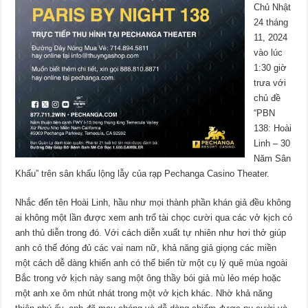
Chủ Nhật
24 tháng
11, 2024
vào lúc
1:30 giờ
trưa với
chủ đề
“PBN
138: Hoài
Linh – 30
Năm Sân
Khấu” trên sân khấu lộng lẫy của rạp Pechanga Casino Theater.
Nhắc đến tên Hoài Linh, hầu như mọi thành phần khán giả đều không
ai không một lần được xem anh trổ tài chọc cười qua các vở kịch có
anh thủ diễn trong đó. Với cách diễn xuất tự nhiên như hơi thở giúp
anh có thể đóng đủ các vai nam nữ, khả năng giả giọng các miền
một cách dễ dàng khiến anh có thể biến từ một cụ lý quê mùa ngoài
Bắc trong vở kịch này sang một ông thầy bói giả mù lẻo mép hoặc
một anh xe ôm nhút nhát trong một vở kịch khác. Nhờ khả năng