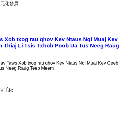
多元化發展
 Xob txog rau qhov Kev Ntaus Nqi Muaj Kev
hiaj Li Tsis Txhob Poob Ua Tus Neeg Raug
v Taws Xob txog rau qhov Kev Ntaus Nqi Muaj Kev Ceeb
Tus Neeg Raug Teeb Meem
ਜਾ ਬਿੱਲ