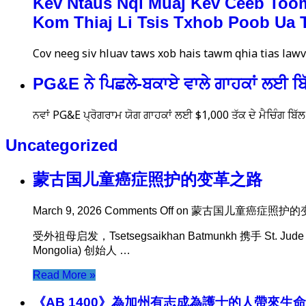
Kev Ntaus Nqi Muaj Kev Ceeb To
Kom Thiaj Li Tsis Txhob Poob Ua
Cov neeg siv hluav taws xob hais tawm qhia tias law
PG&E ਨੇ ਪਿਛਲੇ-ਬਕਾਏ ਵਾਲੇ ਗਾਹਕਾਂ ਲਈ ਬ
ਨਵਾਂ PG&E ਪ੍ਰੋਗਰਾਮ ਯੋਗ ਗਾਹਕਾਂ ਲਈ $1,000 ਤੱਕ ਦੇ ਮੈਚਿੰਗ ਬਿੱਲ 
Uncategorized
蒙古国儿童癌症照护的变革之路
March 9, 2026
Comments Off
on 蒙古国儿童癌症照护的
受外祖母启发，Tsetsegsaikhan Batmunkh 携手 St. 
Mongolia) 创始人 …
Read More »
《AB 1400》為加州有志成為護士的人帶來