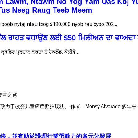
om Lawm, Ntawm No Yog Yam Uas Koj 
 Tus Neeg Raug Teeb Meem
v poob nyiaj ntau txog $190,000 nyob rau xyoo 202…
ਿੱਲ ਰਾਹਤ ਵਧਾਉਣ ਲਈ $50 ਮਿਲੀਅਨ ਦਾ ਵਾਅਦਾ ਕ
ਕ੍ਰੈਡਿਟ ਪ੍ਰਦਾਨ ਕਰਦਾ ਹੈ ਓਕਲੈਂਡ, ਕੈਲੀਫੋ…
变革之路
Jude 致力于改变儿童癌症照护现状。 作者：Monsy Alvarado 多年来，蒙古
生命線，並有助於護理行業勞動力的多元化發展