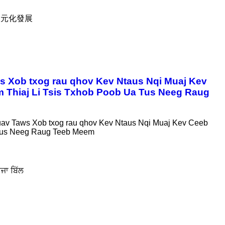
多元化發展
 Xob txog rau qhov Kev Ntaus Nqi Muaj Kev
hiaj Li Tsis Txhob Poob Ua Tus Neeg Raug
v Taws Xob txog rau qhov Kev Ntaus Nqi Muaj Kev Ceeb
Tus Neeg Raug Teeb Meem
ਜਾ ਬਿੱਲ