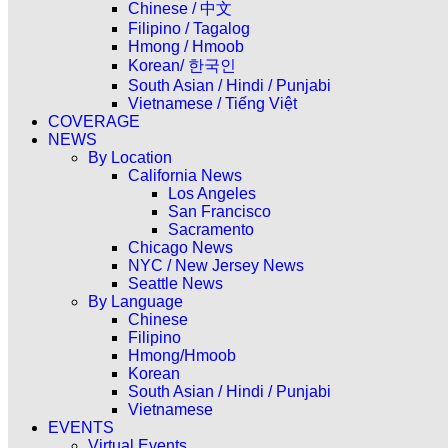
Chinese / 中文
Filipino / Tagalog
Hmong / Hmoob
Korean/ 한국인
South Asian / Hindi / Punjabi
Vietnamese / Tiếng Việt
COVERAGE
NEWS
By Location
California News
Los Angeles
San Francisco
Sacramento
Chicago News
NYC / New Jersey News
Seattle News
By Language
Chinese
Filipino
Hmong/Hmoob
Korean
South Asian / Hindi / Punjabi
Vietnamese
EVENTS
Virtual Events