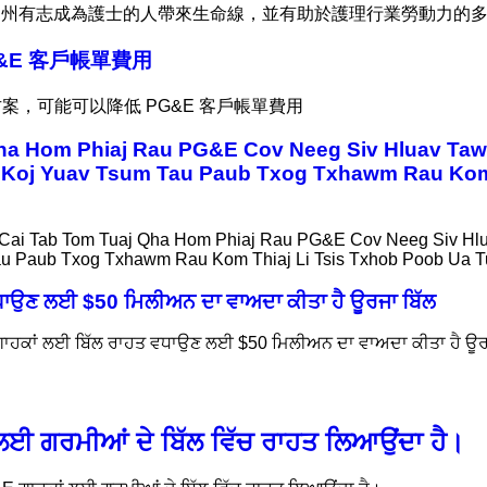
0》為加州有志成為護士的人帶來生命線，並有助於護理行業勞動力的
&E 客戶帳單費用
案，可能可以降低 PG&E 客戶帳單費用
a Hom Phiaj Rau PG&E Cov Neeg Siv Hluav Taws
oj Yuav Tsum Tau Paub Txog Txhawm Rau Kom T
ai Tab Tom Tuaj Qha Hom Phiaj Rau PG&E Cov Neeg Siv Hlua
u Paub Txog Txhawm Rau Kom Thiaj Li Tsis Txhob Poob Ua 
ਵਧਾਉਣ ਲਈ $50 ਮਿਲੀਅਨ ਦਾ ਵਾਅਦਾ ਕੀਤਾ ਹੈ ਊਰਜਾ ਬਿੱਲ
ਗਾਹਕਾਂ ਲਈ ਬਿੱਲ ਰਾਹਤ ਵਧਾਉਣ ਲਈ $50 ਮਿਲੀਅਨ ਦਾ ਵਾਅਦਾ ਕੀਤਾ ਹੈ ਊਰ
ਲਈ ਗਰਮੀਆਂ ਦੇ ਬਿੱਲ ਵਿੱਚ ਰਾਹਤ ਲਿਆਉਂਦਾ ਹੈ।