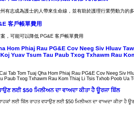
0》為加州有志成為護士的人帶來生命線，並有助於護理行業勞動力的
&E 客戶帳單費用
案，可能可以降低 PG&E 客戶帳單費用
a Hom Phiaj Rau PG&E Cov Neeg Siv Hluav Taws
oj Yuav Tsum Tau Paub Txog Txhawm Rau Kom T
ai Tab Tom Tuaj Qha Hom Phiaj Rau PG&E Cov Neeg Siv Hlua
u Paub Txog Txhawm Rau Kom Thiaj Li Tsis Txhob Poob Ua 
ਵਧਾਉਣ ਲਈ $50 ਮਿਲੀਅਨ ਦਾ ਵਾਅਦਾ ਕੀਤਾ ਹੈ ਊਰਜਾ ਬਿੱਲ
ਗਾਹਕਾਂ ਲਈ ਬਿੱਲ ਰਾਹਤ ਵਧਾਉਣ ਲਈ $50 ਮਿਲੀਅਨ ਦਾ ਵਾਅਦਾ ਕੀਤਾ ਹੈ ਊਰ