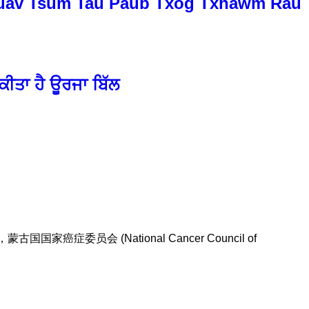
Yuav Tsum Tau Paub Txog Txhawm Rau
ੀਤਾ ਹੈ ਊਰਜਾ ਬਿੱਲ
国国家癌症委员会 (National Cancer Council of