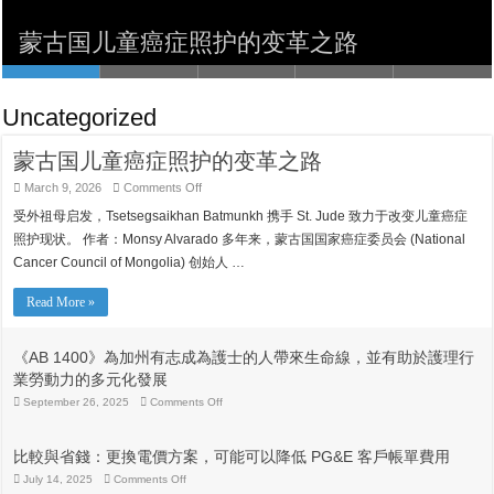
來生命線，並有助於護理行業勞動力的多
比較與省錢：更換電價方案，可能可以降
Txhob Poob Ua Tus Neeg Raug Teeb
ਰਾਹਤ ਵਧਾਉਣ ਲਈ $50 ਮਿਲੀਅਨ ਦਾ ਵਾਅਦਾ
蒙古国儿童癌症照护的变革之路
元化發展
低 PG&E 客戶帳單費用
Meem
ਕੀਤਾ ਹੈ ਊਰਜਾ ਬਿੱਲ
Uncategorized
蒙古国儿童癌症照护的变革之路
on
March 9, 2026
Comments Off
蒙
受外祖母启发，Tsetsegsaikhan Batmunkh 携手 St. Jude 致力于改变儿童癌症
古
国
照护现状。 作者：Monsy Alvarado 多年来，蒙古国国家癌症委员会 (National
儿
Cancer Council of Mongolia) 创始人 …
童
癌
症
Read More »
照
护
的
《AB 1400》為加州有志成為護士的人帶來生命線，並有助於護理行
变
業勞動力的多元化發展
革
之
on
September 26, 2025
Comments Off
《AB
路
1400》
為
比較與省錢：更換電價方案，可能可以降低 PG&E 客戶帳單費用
加
州
on
July 14, 2025
Comments Off
比
有