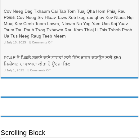
較
志
與
成
Cov Neeg Dag Txhaum Cai Tab Tom Tuaj Qha Hom Phiaj Rau
省
為
PG&E Cov Neeg Siv Hluav Taws Xob txog rau qhov Kev Ntaus Nqi
錢：
護
更
士
Muaj Kev Ceeb Toom Lawm, Ntawm No Yog Yam Uas Koj Yuav
換
的
Tsum Tau Paub Txog Txhawm Rau Kom Thiaj Li Tsis Txhob Poob
電
人
價
帶
Ua Tus Neeg Raug Teeb Meem
方
來
on
July 10, 2025
Comments Off
案，
生
Cov
可
命
Neeg
能
線，
Dag
可
Txhaum
並
PG&E ਨੇ ਪਿਛਲੇ-ਬਕਾਏ ਵਾਲੇ ਗਾਹਕਾਂ ਲਈ ਬਿੱਲ ਰਾਹਤ ਵਧਾਉਣ ਲਈ $50
Cai
以
有
Tab
ਮਿਲੀਅਨ ਦਾ ਵਾਅਦਾ ਕੀਤਾ ਹੈ ਊਰਜਾ ਬਿੱਲ
降
助
Tom
低
於
Tuaj
on
July 1, 2025
Comments Off
PG&E
Qha
護
PG&E
Hom
客
ਨੇ
理
Phiaj
ਪਿਛਲੇ-
戶
行
Rau
ਬਕਾਏ
帳
業
PG&E
ਵਾਲੇ
單
Cov
勞
ਗਾਹਕਾਂ
Neeg
費
動
ਲਈ
Siv
用
ਬਿੱਲ
力
Hluav
ਰਾਹਤ
Taws
的
ਵਧਾਉਣ
Xob
多
ਲਈ
txog
元
rau
$50
化
qhov
ਮਿਲੀਅਨ
Kev
發
ਦਾ
Ntaus
ਵਾਅਦਾ
展
Nqi
ਕੀਤਾ
Scrolling Block
Muaj
ਹੈ
Kev
ਊਰਜਾ
Ceeb