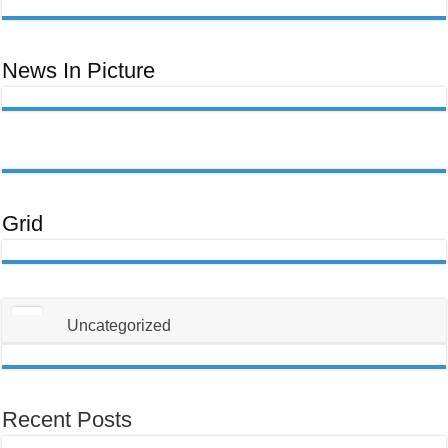
ਬਿੱਲ
Toom
Lawm,
Ntawm
No
Yog
Yam
News In Picture
Uas
Koj
Yuav
Tsum
Tau
Paub
Txog
Txhawm
Rau
Kom
Thiaj
Li
Tsis
Txhob
Grid
Poob
Ua
Tus
Neeg
Raug
Teeb
Meem
Uncategorized
Recent Posts