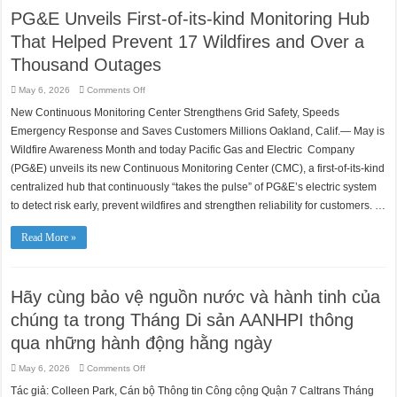
PG&E Unveils First-of-its-kind Monitoring Hub
That Helped Prevent 17 Wildfires and Over a
Thousand Outages
on
May 6, 2026
Comments Off
PG&E
Unveils
New Continuous Monitoring Center Strengthens Grid Safety, Speeds
First-
of-
Emergency Response and Saves Customers Millions Oakland, Calif.— May is
its-
kind
Wildfire Awareness Month and today Pacific Gas and Electric Company
Monitoring
(PG&E) unveils its new Continuous Monitoring Center (CMC), a first-of-its-kind
Hub
That
centralized hub that continuously “takes the pulse” of PG&E’s electric system
Helped
Prevent
to detect risk early, prevent wildfires and strengthen reliability for customers. …
17
Wildfires
and
Over
Read More »
a
Thousand
Outages
Hãy cùng bảo vệ nguồn nước và hành tinh của
chúng ta trong Tháng Di sản AANHPI thông
qua những hành động hằng ngày
on
May 6, 2026
Comments Off
Hãy
cùng
Tác giả: Colleen Park, Cán bộ Thông tin Công cộng Quận 7 Caltrans Tháng
bảo