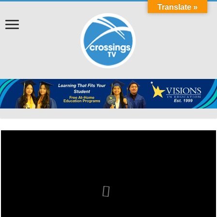
Translate »
Cov Neeg Dag Txhaum Cai Tab Tom Tuaj
Qha Hom Phiaj Rau PG&E Cov Neeg Siv
Hluav Taws Xob txog rau qhov Kev Ntaus
Nqi Muaj Kev Ceeb Toom Lawm, Ntawm
No Yog Yam Uas Koj Yuav Tsum Tau
《AB 1400》為加州有志成為護士的人帶
Paub Txog Txhawm Rau Kom Thiaj Li Tsis
PG&E ਨੇ ਪਿਛਲੇ-ਬਕਾਏ ਵਾਲੇ ਗਾਹਕਾਂ ਲਈ ਬਿੱਲ