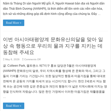
vệ
Năm là Tháng Di sản Người Mỹ gốc Á, Người Hawaii bản địa và Người dân
nguồn
nước
đảo Thái Bình Dương (AANHPI), là thời điểm để tôn vinh các nền văn hóa,
và
lịch sử và những đóng góp đã định hình cộng đồng của chúng ta. Đây …
hành
tinh
của
chúng
Read More »
ta
trong
Tháng
Di
sản
이번 아시아태평양계 문화유산의달을 맞아 일
AANHPI
thông
qua
상 속 행동으로 우리의 물과 지구를 지키는 데
những
hành
동참해 주세요
động
hằng
ngày
on
May 6, 2026
Comments Off
이
글: Colleen Park, 캘트랜스 제7지구 홍보 담당관 5월은 아시아태평양계
번
아
(AANHPI) 문화유산의 달로, 우리 지역사회를 형성해 온 문화와 역사, 그리고 그
시
들의 기여를 기리는 기간입니다. 또한 일상적인 행동과 마음가짐을 통해 대대로
아
태
전해져 온 공동의 가치를 되새겨 보는 시간이기도 합니다. 한인 2세로서 저는 함
평
께 쓰는 공간에 대한 깊은 존중심과 개인의 행동이 더 넓은 지역사회에 미치는 영
양
계
향을 인식하며 자랐습니다. 많은 한인 가정에서 이러한 마음가짐은 재활용품을
문
…
화
유
산
Read More »
의
달