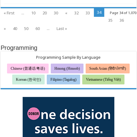
을
맞
34
« First
...
10
20
30
«
32
33
Page 34 of 1,070
아
일
35
36
상
속
»
40
50
60
...
Last »
행
동
으
로
Programming
우
리
의
Programming Sample By Language
물
과
Chinese (普通话/粤语)
지
Hmong (Hmoob)
South Asian (हिंदी/ਪੰਜਾਬੀ)
구
를
Korean (한국인)
Filipino (Tagalog)
Vietnamese (Tiếng Việt)
지
키
는
데
동
참
해
주
세
요