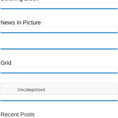
ਊਰਜਾ
Ceeb
ਬਿੱਲ
Toom
Lawm,
Ntawm
No
Yog
Yam
News In Picture
Uas
Koj
Yuav
Tsum
Tau
Paub
Txog
Txhawm
Rau
Kom
Thiaj
Li
Tsis
Txhob
Grid
Poob
Ua
Tus
Neeg
Raug
Teeb
Meem
Uncategorized
Recent Posts