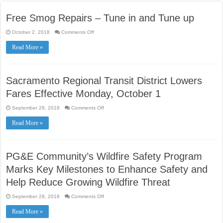
Free Smog Repairs – Tune in and Tune up
on
October 2, 2018
Comments Off
Free
Smog
Read More »
Repairs
–
Tune
in
and
Tune
Sacramento Regional Transit District Lowers
up
Fares Effective Monday, October 1
on
September 28, 2018
Comments Off
Sacramento
Regional
Read More »
Transit
District
Lowers
Fares
Effective
Monday,
PG&E Community’s Wildfire Safety Program
October
1
Marks Key Milestones to Enhance Safety and
Help Reduce Growing Wildfire Threat
on
September 28, 2018
Comments Off
PG&E
Community’s
Read More »
Wildfire
Safety