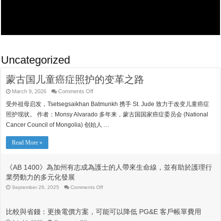
Uncategorized
蒙古国儿童癌症照护的变革之路
on
March 9, 2026
Comments Off
蒙
受外祖母启发，Tsetsegsaikhan Batmunkh 携手 St. Jude 致力于改变儿童癌症
古
国
照护现状。 作者：Monsy Alvarado 多年来，蒙古国国家癌症委员会 (National
儿
Cancer Council of Mongolia) 创始人 …
童
癌
症
Read More »
照
护
的
《AB 1400》為加州有志成為護士的人帶來生命線，並有助於護理行
变
業勞動力的多元化發展
革
之
on
September 26, 2025
Comments Off
《AB
路
1400》
為
比較與省錢：更換電價方案，可能可以降低 PG&E 客戶帳單費用
加
州