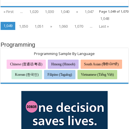
Program
Marks
Key
Milestones
« First
...
1,020
1,030
1,040
«
1,047
Page 1,049 of 1,070
to
Enhance
1,048
Safety
and
1,049
1,050
1,051
»
1,060
1,070
...
Last »
Help
Reduce
Growing
Wildfire
Threat
Programming
Programming Sample By Language
Chinese (普通话/粤语)
Hmong (Hmoob)
South Asian (हिंदी/ਪੰਜਾਬੀ)
Korean (한국인)
Filipino (Tagalog)
Vietnamese (Tiếng Việt)