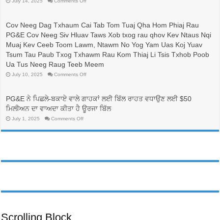
on
July 14, 2025
Comments Off
比
有
較
志
與
成
Cov Neeg Dag Txhaum Cai Tab Tom Tuaj Qha Hom Phiaj Rau
省
為
PG&E Cov Neeg Siv Hluav Taws Xob txog rau qhov Kev Ntaus Nqi
錢：
護
更
士
Muaj Kev Ceeb Toom Lawm, Ntawm No Yog Yam Uas Koj Yuav
換
的
Tsum Tau Paub Txog Txhawm Rau Kom Thiaj Li Tsis Txhob Poob
電
人
價
帶
Ua Tus Neeg Raug Teeb Meem
方
來
on
July 10, 2025
Comments Off
案，
生
Cov
可
命
Neeg
能
線，
Dag
可
Txhaum
並
PG&E ਨੇ ਪਿਛਲੇ-ਬਕਾਏ ਵਾਲੇ ਗਾਹਕਾਂ ਲਈ ਬਿੱਲ ਰਾਹਤ ਵਧਾਉਣ ਲਈ $50
Cai
以
有
Tab
ਮਿਲੀਅਨ ਦਾ ਵਾਅਦਾ ਕੀਤਾ ਹੈ ਊਰਜਾ ਬਿੱਲ
降
助
Tom
低
於
Tuaj
on
July 1, 2025
Comments Off
PG&E
Qha
護
PG&E
Hom
客
ਨੇ
理
Phiaj
ਪਿਛਲੇ-
戶
行
Rau
ਬਕਾਏ
帳
業
PG&E
ਵਾਲੇ
單
Cov
勞
ਗਾਹਕਾਂ
Neeg
費
動
ਲਈ
Siv
用
ਬਿੱਲ
力
Hluav
ਰਾਹਤ
Taws
的
ਵਧਾਉਣ
Xob
多
ਲਈ
txog
元
rau
$50
化
qhov
ਮਿਲੀਅਨ
Kev
發
ਦਾ
Ntaus
ਵਾਅਦਾ
展
Nqi
ਕੀਤਾ
Scrolling Block
Muaj
ਹੈ
Kev