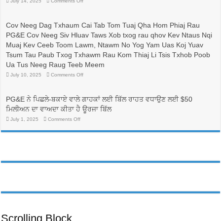
on
July 14, 2025
Comments Off
比
有
較
志
與
成
Cov Neeg Dag Txhaum Cai Tab Tom Tuaj Qha Hom Phiaj Rau
省
為
PG&E Cov Neeg Siv Hluav Taws Xob txog rau qhov Kev Ntaus Nqi
錢：
護
更
士
Muaj Kev Ceeb Toom Lawm, Ntawm No Yog Yam Uas Koj Yuav
換
的
Tsum Tau Paub Txog Txhawm Rau Kom Thiaj Li Tsis Txhob Poob
電
人
價
帶
Ua Tus Neeg Raug Teeb Meem
方
來
on
July 10, 2025
Comments Off
案，
生
Cov
可
命
Neeg
能
線，
Dag
可
Txhaum
並
PG&E ਨੇ ਪਿਛਲੇ-ਬਕਾਏ ਵਾਲੇ ਗਾਹਕਾਂ ਲਈ ਬਿੱਲ ਰਾਹਤ ਵਧਾਉਣ ਲਈ $50
Cai
以
有
Tab
ਮਿਲੀਅਨ ਦਾ ਵਾਅਦਾ ਕੀਤਾ ਹੈ ਊਰਜਾ ਬਿੱਲ
降
助
Tom
低
於
Tuaj
on
July 1, 2025
Comments Off
PG&E
Qha
護
PG&E
Hom
客
ਨੇ
理
Phiaj
ਪਿਛਲੇ-
戶
行
Rau
ਬਕਾਏ
帳
業
PG&E
ਵਾਲੇ
單
Cov
勞
ਗਾਹਕਾਂ
Neeg
費
動
ਲਈ
Siv
用
ਬਿੱਲ
力
Hluav
ਰਾਹਤ
Taws
的
ਵਧਾਉਣ
Xob
多
ਲਈ
txog
元
rau
$50
化
qhov
ਮਿਲੀਅਨ
Kev
發
ਦਾ
Ntaus
ਵਾਅਦਾ
展
Nqi
ਕੀਤਾ
Scrolling Block
Muaj
ਹੈ
Kev