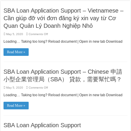
SBA Loan Application Support – Vietnamese –
Cần giúp đỡ với đơn đăng ký xin vay từ Cơ
Quan Quản Lý Doanh Nghiệp Nhỏ
on
May 5, 2020
Comments Off
SBA
Loan
Loading… Taking too long? Reload document | Open in new tab Download
Application
Support
–
Read More »
Vietnamese
–
Cần
giúp
đỡ
với
SBA Loan Application Support – Chinese 申請
đơn
đăng
小型企業管理局（SBA） 貸款，需要幫忙嗎？
ký
xin
vay
on
May 5, 2020
Comments Off
từ
SBA
Cơ
Loan
Loading… Taking too long? Reload document | Open in new tab Download
Quan
Application
Quản
Support
Lý
–
Doanh
Read More »
Chinese
Nghiệp
申
Nhỏ
請
小
型
SBA Loan Application Support
企
業