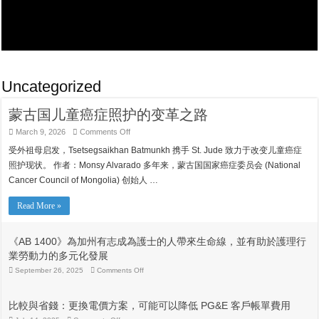
Uncategorized
蒙古国儿童癌症照护的变革之路
on
March 9, 2026
Comments Off
蒙
受外祖母启发，Tsetsegsaikhan Batmunkh 携手 St. Jude 致力于改变儿童癌症
古
国
照护现状。 作者：Monsy Alvarado 多年来，蒙古国国家癌症委员会 (National
儿
Cancer Council of Mongolia) 创始人 …
童
癌
症
Read More »
照
护
的
《AB 1400》為加州有志成為護士的人帶來生命線，並有助於護理行
变
業勞動力的多元化發展
革
之
on
September 26, 2025
Comments Off
《AB
路
1400》
為
比較與省錢：更換電價方案，可能可以降低 PG&E 客戶帳單費用
加
州