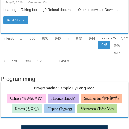
on
May 5, 2020
Comments Off
管
SBA
理
Loan
Loading… Taking too long? Reload document | Open in new tab Download
局
Application
Support
（SBA）
Read More »
貸
款，
需
要
幫
« First
...
920
930
940
«
943
944
Page 945 of 1,070
忙
945
嗎？
946
947
»
950
960
970
...
Last »
Programming
Programming Sample By Language
Chinese (普通话/粤语)
Hmong (Hmoob)
South Asian (हिंदी/ਪੰਜਾਬੀ)
Korean (한국인)
Filipino (Tagalog)
Vietnamese (Tiếng Việt)