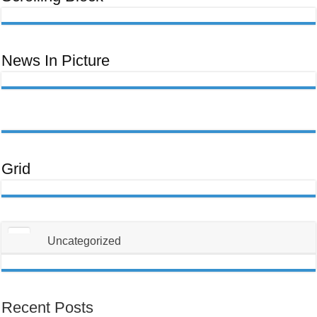
ਊਰਜਾ
Ceeb
ਬਿੱਲ
Toom
Lawm,
Ntawm
No
Yog
Yam
News In Picture
Uas
Koj
Yuav
Tsum
Tau
Paub
Txog
Txhawm
Rau
Kom
Thiaj
Li
Tsis
Txhob
Grid
Poob
Ua
Tus
Neeg
Raug
Teeb
Meem
Uncategorized
Recent Posts