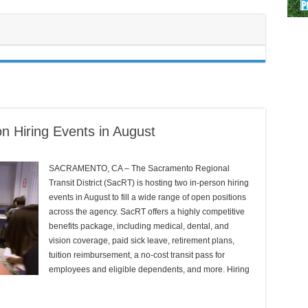
Meem
 Hiring Events in August
SACRAMENTO, CA – The Sacramento Regional
Transit District (SacRT) is hosting two in-person hiring
events in August to fill a wide range of open positions
across the agency. SacRT offers a highly competitive
benefits package, including medical, dental, and
vision coverage, paid sick leave, retirement plans,
tuition reimbursement, a no-cost transit pass for
employees and eligible dependents, and more. Hiring