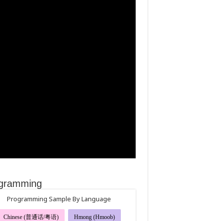
gramming
Programming Sample By Language
Chinese (普通话/粤语)
Hmong (Hmoob)