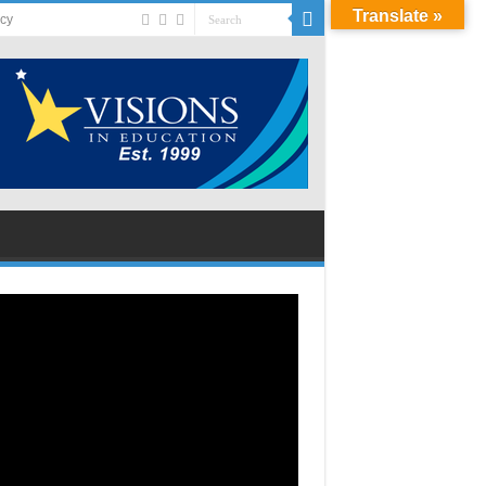
Translate »
acy