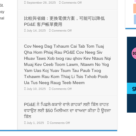
on
September 26, 2025
Comments Off
t.
《AB
1400》
sy
為
比較與省錢：更換電價方案，可能可以降低
al
加
州
PG&E 客戶帳單費用
有
on
July 14, 2025
Comments Off
志
比
成
較
為
與
護
Cov Neeg Dag Txhaum Cai Tab Tom Tuaj
省
士
錢：
Qha Hom Phiaj Rau PG&E Cov Neeg Siv
的
更
人
Hluav Taws Xob txog rau qhov Kev Ntaus Nqi
換
帶
Muaj Kev Ceeb Toom Lawm, Ntawm No Yog
電
來
價
Yam Uas Koj Yuav Tsum Tau Paub Txog
生
方
命
Txhawm Rau Kom Thiaj Li Tsis Txhob Poob
案，
線，
可
Ua Tus Neeg Raug Teeb Meem
並
能
有
on
July 10, 2025
Comments Off
可
助
Cov
以
Neeg
於
降
Dag
護
低
Txhaum
PG&E ਨੇ ਪਿਛਲੇ-ਬਕਾਏ ਵਾਲੇ ਗਾਹਕਾਂ ਲਈ ਬਿੱਲ ਰਾਹਤ
理
Cai
PG&E
行
Tab
客
ਵਧਾਉਣ ਲਈ $50 ਮਿਲੀਅਨ ਦਾ ਵਾਅਦਾ ਕੀਤਾ ਹੈ ਊਰਜਾ
Tom
業
戶
Tuaj
ਬਿੱਲ
勞
帳
Qha
動
Hom
單
on
July 1, 2025
Comments Off
力
Phiaj
PG&E
費
Rau
ਨੇ
的
用
PG&E
ਪਿਛਲੇ-
多
Cov