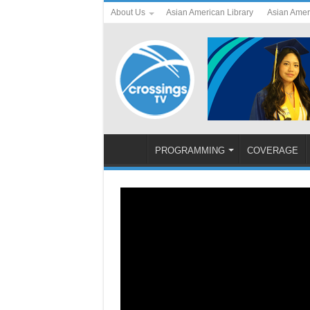
About Us
Asian American Library
Asian Amer
PROGRAMMING
COVERAGE