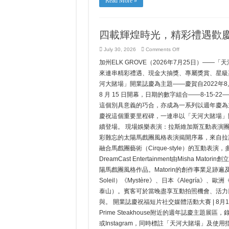
Read More »
四載輝煌時光，精彩禮遇歡
on
July 30, 2026
Comments Off
四
加州ELK GROVE（2026年7月25日）
載
輝
來連串精彩禮遇、現金大抽獎、專屬獎賞、星級
煌
河大賭場」開業誌慶為主題——慶賀自2022年8
時
光，
8 月 15 日開幕，日期的數字組合——8-15-2
精
這個別具意義的巧合，亦成為一系列以週年慶為
彩
禮
慶祝這個重要里程碑，一連串以「天河大賭場」
遇
續登場。 現場娛樂表演：拉斯維加斯互動表演團隊 
歡
慶
彩難忘的太陽馬戲團風格表演揭開序幕，來自拉斯維加斯知
一
融合馬戲團藝術（Cirque-style）的互
整
月
DreamCast Entertainment由Mish
陽馬戲團風格作品。Matorin的創作事業足跡遍
Soleil）《Mystère》、日本《Alegría》、
泰山）。賓客可於當晚盡享互動拍照機會、活力
與。 開業誌慶祝福短片社交媒體活動大賽 | 8月1日 
Prime Steakhouse附近的週年誌慶主題
或Instagram，同時標註「天河大賭場」及使