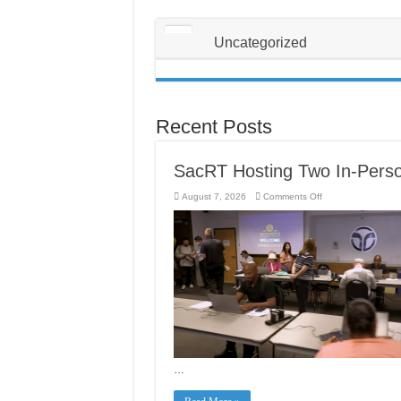
Uncategorized
Recent Posts
SacRT Hosting Two In-Person
on
August 7, 2026
Comments Off
SacRT
Hosting
Two
In-
Person
Hiring
Events
in
August
…