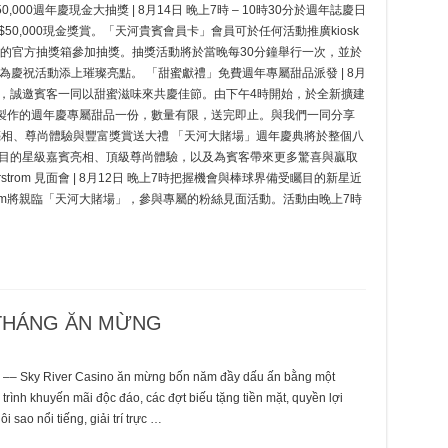
 $50,000週年慶現金大抽獎 | 8月14日 晚上7時 – 10時30分於週年誌慶日
0,000現金獎賞。「天河貴賓會員卡」會員可於任何活動推廣kiosk
附近的官方抽獎箱參加抽獎。抽獎活動將於當晚每30分鐘舉行一次，並於
主，為慶祝活動添上璀璨亮點。 「甜蜜獻禮」免費週年專屬甜品派發 | 8月
日，誠邀賓客一同以甜蜜滋味來共慶佳節。由下午4時開始，於全新擴建
別製作的週年慶專屬甜品一份，數量有限，送完即止。與我們一同分享
亮相、尊尚體驗與豐富獎賞送大禮 「天河大賭場」週年慶典將於整個八
目的星級嘉賓亮相、頂級尊尚體驗，以及為賓客帶來更多驚喜與贏取
oderstrom 見面會 | 8月12日 晚上7時把握機會與棒球界備受矚目的新星近
oderstrom將親臨「天河大賭場」，參與專屬的粉絲見面活動。活動由晚上7時
 THÁNG ĂN MỪNG
 –– Sky River Casino ăn mừng bốn năm đầy dấu ấn bằng một
rình khuyến mãi độc đáo, các đợt biếu tặng tiền mặt, quyền lợi
 sao nổi tiếng, giải trí trực …