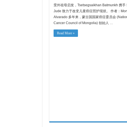
蒙
受外祖母启发，Tsetsegsaikhan Batmunkh 携手 S
古
国
Jude 致力于改变儿童癌症照护现状。 作者：Mon
儿
Alvarado 多年来，蒙古国国家癌症委员会 (Nation
童
癌
Cancer Council of Mongolia) 创始人 …
症
照
Read More »
护
的
变
革
之
路