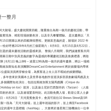
慶一整月
——「天河大賭場」盛大慶祝開業四載，隆重推出為期一個月的慶祝活動，帶
嘉賓現身、精彩現場娛樂表演，以及非凡餐饗體驗。 是次慶典以「天
月15日開幕以來的四載輝煌歷程。更饒富意義的是，賭場於 2022 年
2——恰好呼應2026年8月的三個星期六：8月8日、8月15日及8月22日，
主題的週末慶祝活動的靈感來源。 整個八月期間，我們誠邀賓客共同
開幕日期中別具意義的數字為靈感的專屬慶祝活動及推廣禮遇，將陸
| 8月1日 晚上8時 – 凌晨12時為期一個月的週年慶典，將以一場精
名表演團隊DreamCast Entertainment 將於娛樂場內帶來
動表演，多位盛裝演員將穿梭全場，為賓客送上令人目不暇給的娛樂體驗。
a Matorin創立，多年曾來於美國本土及世界各地創作並巡演多部原創劇場馬戲及太
及多個國際知名演出，包括拉斯維加斯太陽馬戲團（Cirque du
歐洲《Holiday on Ice》巡演，以及迪士尼於巴西製作的《Tarzan》（人猿
四射的表演，以及連場驚喜時刻。此活動免費入場，歡迎公眾人士參
– 8月26日「天河貴賓會員卡」會員可前往32 Brews Street及SR
展區，錄製一段為「天河大賭場」送上週年祝福的影片，並上傳至Facebook
用指定的週年主題標籤（hashtag）。大會將於逢星期三隨機抽出一位幸