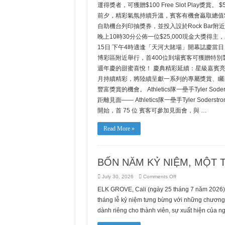
運得獎者，可獲贈$100 Free Slot Play獎賞。
前夕，精彩氣氛持續升溫，賓客有機會贏取總值$5
自助機台列印抽獎券，並投入設於Rock Bar
晚上10時30分公佈一位$25,000現金大獎得
15日 下午4時適逢「天河大賭場」開幕誌慶當
博彩區附近舉行，首400位到場賓客可獲贈特
週年慶的甜蜜喜悅！ 慶典精彩延續：星級嘉賓
月持續精彩，將陸續呈獻一系列的專屬獎賞、矚
豐富獎賞的機會。 Athletics隊一壘手Tyler S
距離見面—— Athletics隊一壘手Tyler S
開始，首 75 位 賓客可參加見面會，與 …
Read More »
BỐN NĂM KỶ NIỆM, MỘT
on
July 30, 2026
Comments Off
BỐN
NĂM
ELK GROVE, Cali (ngày 25 tháng 7 năm 2026)
KỶ
NIỆM,
tháng lễ kỷ niệm tưng bừng với những chương t
MỘT
THÁNG
dành riêng cho thành viên, sự xuất hiện của ngôi
ĂN
MỪNG