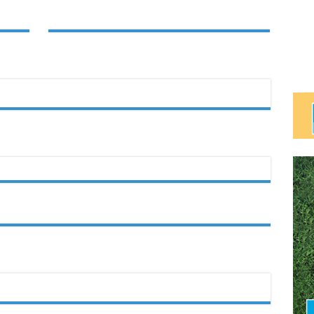
ਬਕਾਏ
元
Neeg
ਵਾਲੇ
Siv
化
ਗਾਹਕਾਂ
Hluav
發
ਲਈ
Taws
展
ਬਿੱਲ
Xob
ਰਾਹਤ
txog
ਵਧਾਉਣ
rau
ਲਈ
qhov
Kev
$50
Ntaus
ਮਿਲੀਅਨ
Nqi
ਦਾ
Muaj
ਵਾਅਦਾ
Kev
ਕੀਤਾ
Ceeb
ਹੈ
Toom
ਊਰਜਾ
Lawm,
ਬਿੱਲ
Ntawm
No
Yog
Yam
Uas
Koj
Yuav
Tsum
Tau
Paub
Txog
Txhawm
Rau
Kom
Thiaj
Li
Tsis
Txhob
Poob
Ua
Tus
Neeg
Raug
Teeb