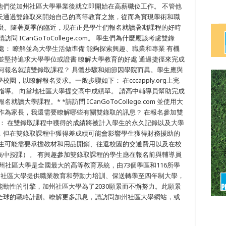
他們從加州社區大學畢業後就立即開始在高薪職位工作。 不管他
天通過雙錄取來開始自己的高等教育之旅，從而為實現學術和職
麼。隨著夏季的臨近，現在正是學生們報名就讀暑期課程的好時
ICanGoToCollege.com。 學生們為什麼應該考慮雙錄
處： 瞭解並為大學生活做準備 能夠探索興趣、職業和專業 有機
並堅持追求大學學位或證書 瞭解大學教育的好處 通過捷徑來完成
何報名就讀雙錄取課程？ 具體步驟和細節因學院而異。學生應與
，以瞭解報名要求。一般步驟如下： 在cccapply.org上完
指導。 向當地社區大學提交高中成績單。 請高中輔導員幫助完成
大學課程。* *請訪問 ICanGoToCollege.com 並使用大
作為家長，我還需要瞭解哪些有關雙錄取的訊息？ 在報名參加雙
： 在雙錄取課程中獲得的成績將被計入學生的永久記錄以及大學
，但在雙錄取課程中獲得差成績可能會影響學生獲得財務援助的
學生可能需要承擔教材和用品開銷、往返校園的交通費用以及在校
高中授課）。 有興趣參加雙錄取課程的學生應在報名前與輔導員
加州社區大學是全國最大的高等教育系統，由73個學區和116所學
州社區大學提供職業教育和勞動力培訓、保送轉學至四年制大學，
動性的引擎，加州社區大學為了2030願景而不懈努力。此願景
全球的戰略計劃。瞭解更多訊息，請訪問加州社區大學網站，或