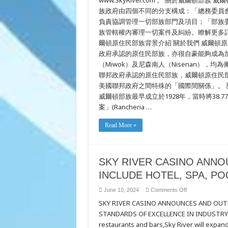
www.SkyRiver.com 。 關於威爾
族政府由四個不同的分支構成：「總務委員
負責協調管理一切部族部門及項目；「部族
族管轄權內審理一切案件及糾紛。瞭解更多詳情，請登錄政
爾頓原住民部族背景介紹 關於我們 威爾頓原住民
政府承認的原住民部族，亦很自豪能夠成為
（Miwok）及尼森南人（Nisenan），均為佩紐蒂語
聯邦政府承認的原住民部族，威爾頓原住民
美國聯邦政府之間特殊的「國際間關係」。 
威爾頓部族最早成立於1928年，當時將38.
案」(Rancheria …
Read More »
SKY RIVER CASINO ANNO
INCLUDE HOTEL, SPA, PO
on
June 10, 2024
Comments Off
SKY
SKY RIVER CASINO ANNOUNCES AND OUT
RIVER
CASINO
STANDARDS OF EXCELLENCE IN INDUSTRY Al
ANNOUNCES
EXPANSION
restaurants and bars,Sky River will expand
PLANS