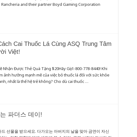
ton Rancheria and their partner Boyd Gaming Corporation
ách Cai Thuốc Lá Cùng ASQ Trung Tâm
i Việt!
ẽ Nhận Được Thẻ Quà Tặng $20Hãy Gọi 1-800-778-8440! Khi
ầm ảnh hưởng mạnh mẽ của việc bỏ thuốc lá đối với sức khỏe
, nhất là thế hệ trẻ không? Cho dù cai thuốc …
는 파더스 데이!
프트 카드 선물을 받으세요. 다가오는 아버지의 날을 맞아 금연이 자신