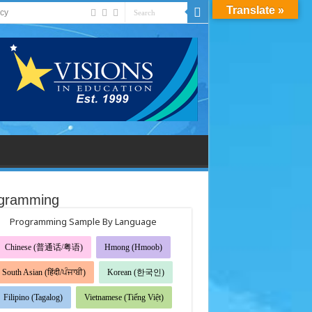
Translate »
acy
gramming
Programming Sample By Language
Chinese (普通话/粤语)
Hmong (Hmoob)
South Asian (हिंदी/ਪੰਜਾਬੀ)
Korean (한국인)
Filipino (Tagalog)
Vietnamese (Tiếng Việt)