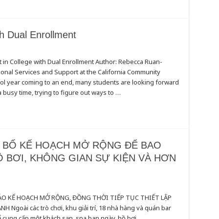
h Dual Enrollment
 in College with Dual Enrollment Author: Rebecca Ruan-
onal Services and Support at the California Community
ool year coming to an end, many students are looking forward
a busy time, trying to figure out ways to …
G BỐ KẾ HOẠCH MỞ RỘNG ĐỂ BAO
Ồ BƠI, KHÔNG GIAN SỰ KIỆN VÀ HƠN
ẢO KẾ HOẠCH MỞ RỘNG, ĐỒNG THỜI TIẾP TỤC THIẾT LẬP
oài các trò chơi, khu giải trí, 18 nhà hàng và quán bar
ể cung cấp một khách sạn, spa ban ngày, hồ bơi, …