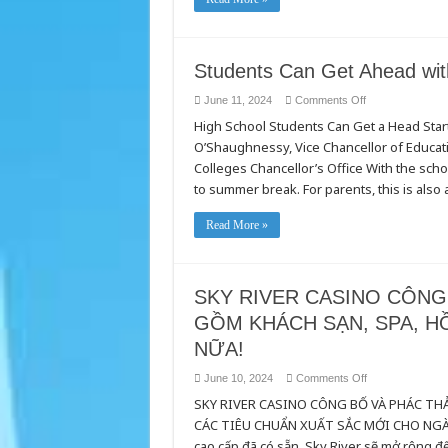
Students Can Get Ahead wit
on
June 11, 2024
Comments Off
Students
High School Students Can Get a Head Start
Can
Get
O’Shaughnessy, Vice Chancellor of Educati
Ahead
with
Colleges Chancellor’s Office With the sch
Dual
Enrollment
to summer break. For parents, this is also 
Read More »
SKY RIVER CASINO CÔN
GỒM KHÁCH SẠN, SPA, H
NỮA!
on
June 10, 2024
Comments Off
SKY
SKY RIVER CASINO CÔNG BỐ VÀ PHÁC TH
RIVER
CASINO
CÁC TIÊU CHUẨN XUẤT SẮC MỚI CHO NGÀNH Ng
CÔNG
BỐ
cao cấp đã có sẵn, Sky River sẽ mở rộng đ