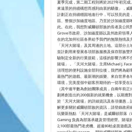
夏季完成，第二期工程則將於2027年初完
活
來遠景的持續構想而感到由衷的驕傲」，威爾頓部
動
空
計劃正在持續穩固地進行中，可以預見的是，未
間
區、整個沙加緬度地區、乃至於沙加緬度縣
等！
此。在此，我想對威爾頓部族的長者及公民對
Grove市政府、沙加緬度縣以及州政府領
在的北加州社區各界給予我們的無限熱情及充
「天河大賭場」及其周邊的土地。這部分土
並計劃用來發展各項部族服務及保存部族豐
驗制定全新的行業規範，這樣的影響力將不
賭場」，「天河大賭場」主席Michael J.
項理想的便利設施全部到位後，我們將為顧
最熱門的遊戲、最新潮的娛樂、來自世界各
環境，完美度假中顧客所期待的一切享受在這
（其中逾半數為創始團隊成員，自兩年前正
劃將創造出約200個新的就業機會，以期應
於「天河大賭場」的詳細資訊及各項優惠，請致電免費專
解更多關於威爾頓部族的資訊，請登錄政府網站 www
玩樂新熱點 「天河大賭場」是威爾頓部落（Wilton
Gaming 負責為部落承建及管理經營。賭場於
2,100部最熱門老虎機、超逾80枱桌面遊