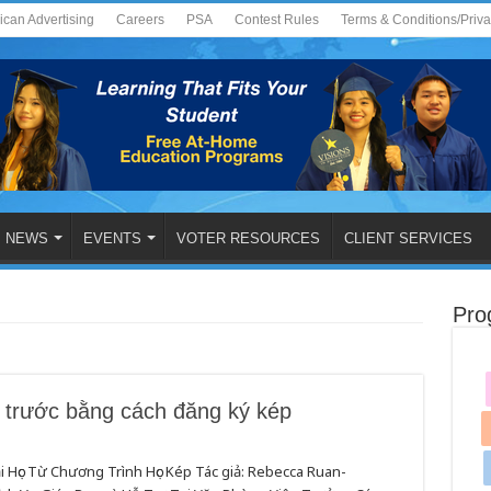
ican Advertising
Careers
PSA
Contest Rules
Terms & Conditions/Priv
NEWS
EVENTS
VOTER RESOURCES
CLIENT SERVICES
Pro
ía trước bằng cách đăng ký kép
i Học Từ Chương Trình Học Kép Tác giả: Rebecca Ruan-