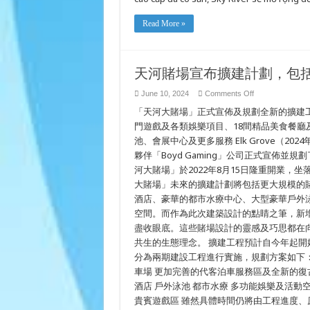
KẾ
HOẠCH
MỞ
Read More »
RỘNG
ĐỂ
BAO
GỒM
KHÁCH
SẠN,
天河賭場宣布擴建計劃，包
SPA,
HỒ
BƠI,
on
June 10, 2024
Comments Off
KHÔNG
天
GIAN
「天河大賭場」正式宣佈及規劃全新的擴建
河
SỰ
賭
門遊戲及各類娛樂項目、18間精品美食餐
KIỆN
場
VÀ
池、會展中心及更多服務 Elk Grove（2024
HƠN
宣
NỮA!
夥伴「Boyd Gaming」公司正式宣佈並規劃了
布
擴
河大賭場」於2022年8月15日隆重開業，坐落
建
大賭場」未來的擴建計劃將包括更大規模的賭
計
劃，
酒店、豪華的都市水療中心、大型豪華戶外
包
空間。而作為此次建築設計的點睛之筆，新
括
盡收眼底。這些賭場設計的靈感及巧思都在
飯
店、
共生的生態理念。 擴建工程預計自今年起
水
分為兩期建設工程進行實施，規劃方案如下： 
療
中
車場 更加完善的代客泊車服務區及全新的復古
心、
酒店 戶外泳池 都市水療 多功能娛樂及活動空
游
貴賓遊戲區 雖然具體時間仍將由工程進度、
泳
池、