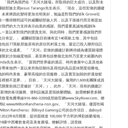
成。 「我們為我們在『天河大賭場』所取得的巨大成功，以及對未
族主席Jesus Tarango先生表示。「現在，這些宏偉的擴建
來將因此變得更加光明美好，無論是對我們的Elk Grove社
唯一獲得聯邦認可的威爾頓部族人民，以及子孫後代而言都是如
我們的大力支持表示由衷的感謝。我們還要真誠地感謝Elk
導人一直以來對我們的寶貴支持。與此同時，我們更要感謝我們所
分肯定。」 威爾頓部族目前擁有近140英畝土地，其中包括
地包括77英畝部族原有的原住民村落土地，最近已投入聯邦信託
厚的文化遺產。 「『天河』宏偉的擴建計劃將持續為優質賭場體
僅限於沙加緬度地區，甚至將包括整個北加州乃至更大範圍內的
 Facenda先生表示。「當我們世界級的酒店、時尚會展中心及其他各
客帶來他們一直以來所熱切期待及尋找的高品質休閒度假勝地。
地的時尚美食、豪華高端的住宿服務，以及賓至如歸的舒適放鬆
裡都不是夢。」 目前，「天河大賭場」僱用約1,600名團隊成員
式開業前就已受僱於「天河」）。此外，「天河」現有的擴建計
對新增的各項服務、便利設施及度假娛樂體驗。 如需瞭解更多關
線916-866-0200或登錄官網www.SkyRiver.com。瞭
.WiltonRancheria-nsn.gov。 「天河大賭場」優質吃喝
 Rancheria）與Boyd Gaming公司的合作項目， 由Boyd
2022年8月開業，提供面積達 100,000 平方呎的博彩娛樂場地，
戲及18家中西餐飲食府及美食廣場。瞭解詳情，請登錄