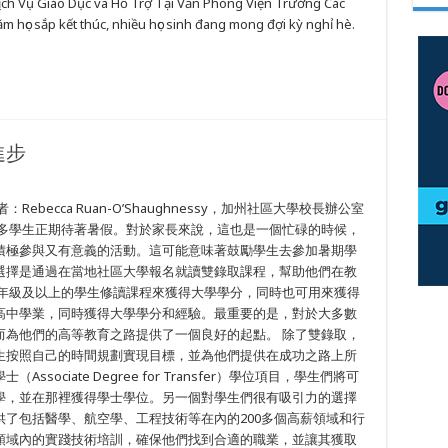
ch Vụ Giáo Dục và Hỗ Trợ Tại Văn Phòng Viện Trưởng Các
học sắp kết thúc, nhiều học sinh đang mong đợi kỳ nghỉ hè.
進步
becca Ruan-O’Shaughnessy，加州社區大學校長辦公室
許多學生正期待著暑假。對於家長來說，這也是一個忙碌的時候，
積極參與又有意義的活動。這可能意味著鼓勵學生去參加暑期學
選擇是通過在當地社區大學報名就讀雙錄取課程，幫助他們在教
一年級及以上的學生修讀課程來獲得大學學分，同時也可用來獲得
高中學業，同時獲得大學學分和經驗。最重要的是，對於大多數
而為他們的高等教育之路提供了一個良好的起點。 除了雙錄取，
生按照自己的時間規劃實現目標，並為他們提供在成功之路上所
ociate Degree for Transfer）學位項目，學生們將可
學，並在那裡獲得學士學位。另一個對學生們很有吸引力的選擇
了包括醫學、航空學、工程技術等在內的200多個高薪領域和行
領域內的實踐技術培訓，確保他們找到合適的職業，並讓其獲取