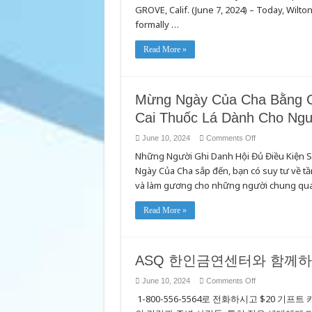
TO
GROVE, Calif. (June 7, 2024) – Today, Wil
INCLUDE
formally …
HOTEL,
SPA,
POOL,
EVENT
Read More »
SPACE
AND
MORE!
Mừng Ngày Của Cha Bằng C
Cai Thuốc Lá Dành Cho Ngườ
on
June 10, 2024
Comments Off
Mừng
Những Người Ghi Danh Hội Đủ Điều Kiện S
Ngày
Của
Ngày Của Cha sắp đến, bạn có suy tư về t
Cha
Bằng
và làm gương cho những người chung quanh
Cách
Cai
Thuốc
Read More »
Lá
Cùng
ASQ
Trung
Tâm
Cai
ASQ 한인금연센터와 함께하
Thuốc
Lá
Dành
on
June 10, 2024
Comments Off
Cho
ASQ
Người
1-800-556-5564로 전화하시고 $20 기
한
Việt!
인