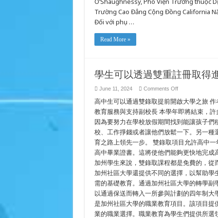
O’Shaughnessy, Phó Viện Trưởng thuộc Dị
thể
tiến
Trường Cao Đẳng Cộng Đồng California Năm 
lên
phía
Đối với phụ …
trước
bằng
cách
Read More »
đăng
ký
kép
學生可以透過雙重註冊取得
on
June 11, 2024
Comments Off
學
高中生可以通過雙錄取提前開啟大學之旅 作者：Re
生
可
教育服務與支持副校長 本學年即將結束，
以
因為要努力在學校放假期間找到能讓孩子們
透
校、工作掙錢或者讓他們放鬆一下。另一種
過
雙
育之路上領先一步。 雙錄取項目允許高中
重
高中畢業證書。這將使他們能夠更快地完成
註
冊
加州學生來說，雙錄取課程都是免費的，從
取
加州社區大學還提供不同的選擇，以幫助學
得
需的基礎教育。通過加州社區大學的轉學副學士（Ass
進
步
以通過保送而轉入一所參與計劃的四年制大
是加州社區大學的職業教育項目。該項目提供
業的職業選擇。職業教育為學生們提供所選