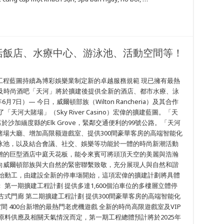
括飯店、水療中心、游泳池、活動空間等！
工程藍圖持續為博彩娛樂業制定新的卓越服務規範 現已擁有最熱
廳及時尚酒吧「天河」將於擴建後提供全新的酒店、都市水療、泳
年6月7日）— 今日，威爾頓部族（Wilton Rancheria）及其合作
「天河大賭場」（Sky River Casino）宏偉的擴建藍圖。「天
於沙加緬度縣的Elk Grove，緊鄰交通便利的99號公路。「天河
場大廳、增加高限额遊戲室、提供300間豪華客房的高端智能化
泳池，以及結合會議、社交、娛樂等功能於一體的時尚新潮活動
增的巨型酒店中庭天花板，能令來賓可將頭頂天空的美麗與浩瀚
向威爾頓部族與大自然的緊密聯繫致敬，充分展現人與自然和諧
開始動工，由建設全新的停車塲開始，這項宏偉的擴建計劃將具體
第一期擴建工程計劃 提供多達1,600個泊車位的多樓層立體停
式門廊 第二期擴建工程計劃 提供300間豪華客房的高端智能化
間 400台新增的最熱門老虎機遊戲 全新的時尚高限遊戲室及VIP
原料供應及相關天氣情況而定，第一期工程總體預計將於2025年