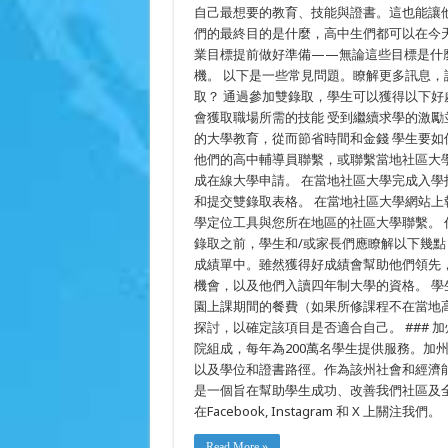
自己最想要的教育、技能與證書。這也能讓
們的最終目的是什麼，高中生們都可以在今
業目標提前做好準備——無論這些目標是什
機。 以下是一些常見問題。瞭解更多訊息，請訪問 
取？ 通過參加雙錄取，學生可以獲得以下好
會獲取職場所需的技能 受到繼續求學的激勵
的大學教育，從而節省時間和金錢 學生要如
他們的高中輔導員聯繫，或聯繫當地社區大學校園
成在線大學申請。 在當地社區大學完成入學
和提交雙錄取表格。 在當地社區大學網站上報名就讀
學定位工具與您所在地區的社區大學聯繫。 
錄取之前，學生和/或家長們應瞭解以下幾點
成績單中。雖然獲得好成績會幫助他們領先
機會，以及他們入讀四年制大學的資格。 
園上課期間的餐費（如果所修課程不在當地
探討，以確定該項目是否適合自己。 ### 
院組成，每年為200萬名學生提供服務。加
以及學位和證書路徑。作為該州社會和經濟能
是一個旨在幫助學生成功、改善我們社區及
在Facebook, Instagram 和 X 上關注我們。
Read More »