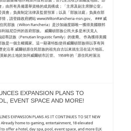
頓部族 威爾頓部族榮耀地作為加州首府部族，世代生活在沙加緬度地區。部
會」由所有具備選舉資格的成員構成；「主席及副主席辦公室」
委員會」負責制定法律及監督預算；以及「部族法庭」負責在部
府網站 www.WiltonRancheria-nsn.gov。 ### 威
部族（Wilton Rancheria）是沙加緬度縣唯一獲得美國聯邦
加利福尼亞州的首府部族。 威爾頓部族公民大多是米沃克人
族（Penutian linguistic family）的後裔。 作為獲得美國
部族是一個主權國家。這一顯著特點使得威爾頓部族得以享有與
歷史沿革 威爾頓原住民部族的祖先自古以來就生活在這片地區。
77英畝的土地於加州威爾頓市託管。 1958年的「原住民村落法
UNCES EXPANSION PLANS TO
OL, EVENT SPACE AND MORE!
LINES EXPANSION PLANS AS IT CONTINUES TO SET NEW
ready home to gaming, entertainment, 18 elevated
 to offer a hotel, day spa, pool, event space, and more ELK