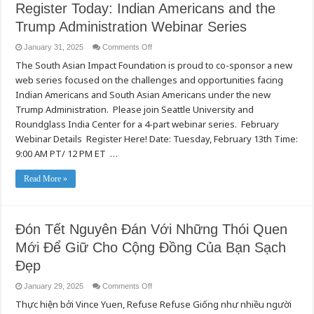
Register Today: Indian Americans and the
Trump Administration Webinar Series
on
January 31, 2025
Comments Off
Register
The South Asian Impact Foundation is proud to co-sponsor a new
Today:
Indian
web series focused on the challenges and opportunities facing
Americans
and
Indian Americans and South Asian Americans under the new
the
Trump
Trump Administration. Please join Seattle University and
Administration
Roundglass India Center for a 4-part webinar series. February
Webinar
Series
Webinar Details Register Here! Date: Tuesday, February 13th Time:
9:00 AM PT/ 12 PM ET …
Read More »
Đón Tết Nguyên Đán Với Những Thói Quen
Mới Để Giữ Cho Cộng Đồng Của Bạn Sạch
Đẹp
on
January 29, 2025
Comments Off
Đón
Thực hiện bởi Vince Yuen, Refuse Refuse Giống như nhiều người
Tết
Nguyên