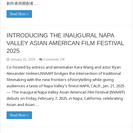
創作者與開創者 …
Read More »
INTRODUCING THE INAUGURAL NAPA
VALLEY ASIAN AMERICAN FILM FESTIVAL
2025
on
January 31, 2025
Comments Off
INTRODUCING
Co-hosted by actress and winemaker Kara Wang and actor Ryan
THE
INAUGURAL
Alexander Holmes,NVAAFF bridges the intersection of traditional
NAPA
VALLEY
filmmaking with the new frontiers ofstorytelling while giving
ASIAN
AMERICAN
audiences a taste of Napa Valley’s finest NAPA, CALIF., Jan. 21, 2025
FILM
— The inaugural Napa Valley Asian American Film Festival (NVAAFF)
FESTIVAL
2025
debuts on Friday, February 7, 2025, in Napa, California, celebrating
Asian and Asian …
Read More »