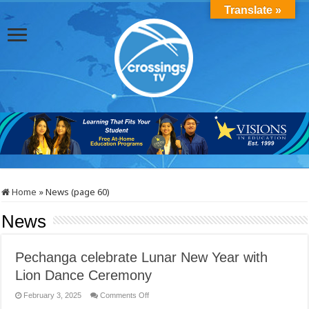
Translate »
Home
»
News (page 60)
News
Pechanga celebrate Lunar New Year with
Lion Dance Ceremony
on
February 3, 2025
Comments Off
Pechanga