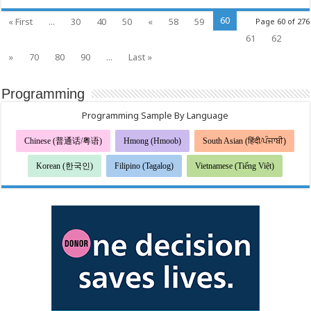
지
하
60
« First
...
30
40
50
«
58
59
Page 60 of 276
는
새
61
62
로
»
70
80
90
...
Last »
운
습
관
으
Programming
로
설
Programming Sample By Language
날
을
Chinese (普通话/粤语)
Hmong (Hmoob)
축
South Asian (हिंदी/ਪੰਜਾਬੀ)
하
하
Korean (한국인)
Filipino (Tagalog)
Vietnamese (Tiếng Việt)
세
요