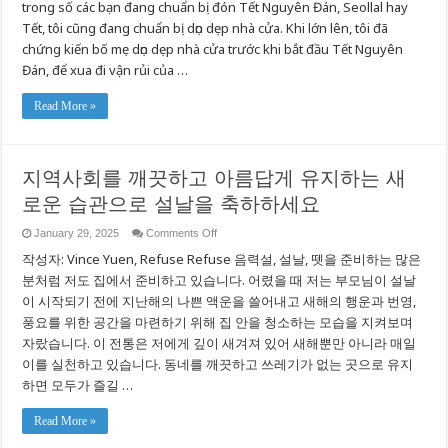
trong số các bạn đang chuẩn bị đón Tết Nguyên Đán, Seollal hay
Đán
Với
Tết, tôi cũng đang chuẩn bị dọn dẹp nhà cửa. Khi lớn lên, tôi đã
Những
Thói
chứng kiến ​​bố mẹ dọn dẹp nhà cửa trước khi bắt đầu Tết Nguyên
Quen
Đán, để xua đi vận rủi của …
Mới
Để
Giữ
Cho
Read More »
Cộng
Đồng
Của
Bạn
Sạch
지역사회를 깨끗하고 아름답게 유지하는 새
Đẹp
로운 습관으로 설날을 축하하세요
on
January 29, 2025
Comments Off
지
작성자: Vince Yuen, Refuse Refuse 음력설, 설날, 뗏을 준비하는 많은
역
사
분처럼 저도 집에서 준비하고 있습니다. 어렸을 때 저는 부모님이 설날
회
이 시작되기 전에 지난해의 나쁜 액운을 쓸어내고 새해의 행운과 번영,
를
풍요를 위한 공간을 마련하기 위해 집 안을 청소하는 모습을 지켜보며
깨
끗
자랐습니다. 이 전통은 저에게 깊이 새겨져 있어 새해뿐만 아니라 매일
하
이를 실천하고 있습니다. 동네를 깨끗하고 쓰레기가 없는 곳으로 유지
고
아
하면 모두가 즐길 …
름
답
Read More »
게
유