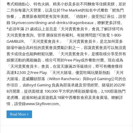
粵式精緻點心、特色火鍋、精美小炒及多款不同麵食等佳餚美饌，並於
二月份每週六天營業，以及位於The Market的知名中式餐飲「鯉魚門
快餐」，農曆新春期間更有賀年美饌。「俏龍軒」接受預訂座位，請登
錄 Skyriver.com/dining-and-drinks/dragonbeaux，瞭解更多詳情。
*必須年滿 21 歲或以上並且是「天河貴賓會員卡」會員,了解詳情可向
天河貴賓會查詢。管理 層保留所有權利。有賭博問題?可致電 1-800-
GAMBLER。 「天河貴賓會員卡」 「天河貴賓會員卡」是北加州眾多
賭場中融合高科技的貴賓會員獎勵計劃之一，容讓貴賓會員可以無須貴
賓卡或現金也能夠輕鬆玩樂。「天河貴賓會員卡」是獲取積分享受所有
娛樂活動的萬能鑰匙，積分可用於Free Play或作餐飲付費。現在成為
「天河貴賓會員卡」會員，在當天賺滿25等級積分，即可有機會獲得
高達$2,500 之Free Play. 「天河大賭場」優質吃喝玩樂新熱點 「天河
大賭場」是威爾頓部落（Wilton Rancheria）與Boyd Gaming公司的合
作項目， 由Boyd Gaming 負責為部落承建及管理經營。賭場於2022年
8月開業，提供面積達 100,000 平方呎的博彩娛樂場地，2,100部最熱門
老虎機、超逾80枱桌面遊戲及18家中西餐飲食府及美食廣場。瞭解詳
情，請登錄www.SkyRiver.com。
Read More »