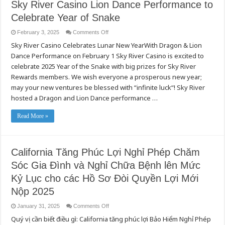
Sky River Casino Lion Dance Performance to
Celebrate Year of Snake
on
February 3, 2025
Comments Off
Sky
Sky River Casino Celebrates Lunar New YearWith Dragon & Lion
River
Casino
Dance Performance on February 1 Sky River Casino is excited to
Lion
Dance
celebrate 2025 Year of the Snake with big prizes for Sky River
Performance
to
Rewards members. We wish everyone a prosperous new year;
Celebrate
may your new ventures be blessed with “infinite luck“! Sky River
Year
of
hosted a Dragon and Lion Dance performance …
Snake
Read More »
California Tăng Phúc Lợi Nghỉ Phép Chăm
Sóc Gia Đình và Nghỉ Chữa Bệnh lên Mức
Kỷ Lục cho các Hồ Sơ Đòi Quyền Lợi Mới
Nộp 2025
on
January 31, 2025
Comments Off
California
Quý vị cần biết điều gì: California tăng phúc lợi Bảo Hiểm Nghỉ Phép
Tăng
Phúc