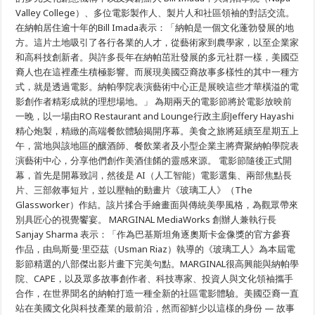
節
Valley College）、多位電影製作人、製片人和社區領袖的對話交流。
在納帕居住逾十年的Bill Imada表示：「納帕是一個文化蓬勃發展的地
方。這片土地吸引了各行各業的人才，從藝術家到農學家，以至企業家
和高科技創新者。與許多長年在納帕茁壯發展的多元社群一樣，美國亞
裔人也在這裡產生積極影響。而展現美國亞裔故事多樣性的其中一種方
式，就是透過電影。納帕學院表演藝術中心正是展映這些才華橫溢的電
影創作者精彩成就的理想場地。」 為期兩天的電影節將於電影放映前
一晚，以一場由RO Restaurant and Lounge行政主廚Jeffery Hayashi
精心炮製，精緻的高端餐飲體驗揭開序幕。美食之旅將延續至星期五上
午，當地與該地區的釀酒師、餐飲業者及小型企業主將齊聚納帕學院表
演藝術中心，分享他們創作美酒佳餚的靈感來源。 電影節隨後正式開
幕，首先是開幕致詞，然後是 AI（人工智能）電影選集、兩部焦點長
片、三部敘事短片，並以壓軸的動畫片《玻璃工人》（The
Glassworker）作結。該片揉合手繪畫面與傳統美學風格，為觀眾帶來
別具匠心的視覺饗宴。 MARGINAL MediaWorks 創辦人兼執行長
Sanjay Sharma 表示：「作為巴基斯坦角逐奧斯卡金像獎的官方參賽
作品，由烏斯曼·里亞茲（Usman Riaz）執導的《玻璃工人》為本屆電
影節精選的八部傑出影片畫下完美句點。MARGINAL很高興能與納帕學
院、CAPE，以及眾多故事創作者、科技專家、投資人與文化領袖攜手
合作，在世界聞名的納帕打造一種全新的社區電影體驗。美國亞裔一直
站在美國文化與科技產業的最前沿，然而卻鮮少以這樣的身份 — 故事