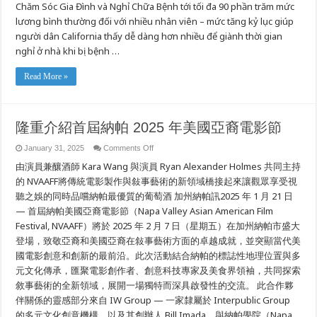
Chăm Sóc Gia Đình và Nghỉ Chữa Bệnh tới tối đa 90 phần trăm mức
Lợi
Nghỉ
lương bình thường đối với nhiều nhân viên – mức tăng kỷ lục giúp
Phép
Chăm
người dân California thấy dễ dàng hơn nhiều để giành thời gian
Sóc
nghỉ ở nhà khi bị bệnh …
Gia
Đình
và
Nghỉ
Read More »
Chữa
Bệnh
lên
Mức
Kỷ
隆重介紹首屆納帕 2025 年美國亞裔電影節
Lục
cho
các
on
January 31, 2025
Comments Off
Hồ
隆
Sơ
由演員兼釀酒師 Kara Wang 與演員 Ryan Alexander Holmes 共同主持
重
Đòi
Quyền
介
的 NVAAFF將傳統電影製作與敍事藝術的新領域橋接起來讓觀眾享受視
Lợi
紹
Mới
聽之娛的同時品嚐納帕最優質的葡萄酒 加州納帕訊2025 年 1 月 21 日
首
Nộp
— 首屆納帕美國亞裔電影節（Napa Valley Asian American Film
屆
2025
納
Festival, NVAAFF）將於 2025 年 2 月 7 日（星期五）在加州納帕市盛大
帕
登場，致敬亞裔和美國亞裔在敍事藝術方面的卓越成就，並突顯當代美
2025
年
國電影創意和創新的最前沿。此次活動結合納帕的標誌性地理位置與多
美
元文化傳承，匯聚電影創作者、創意科技專家及美食界領袖，共同探索
國
亞
敘事藝術的全新領域，展開一場獨特而深具啟發性的交流。 此合作夥
裔
伴關係的靈感部分來自 IW Group — 一家隸屬於 Interpublic Group
電
的多元文化創意機構，以及其創辦人 Bill Imada，與納帕學院（Napa
影