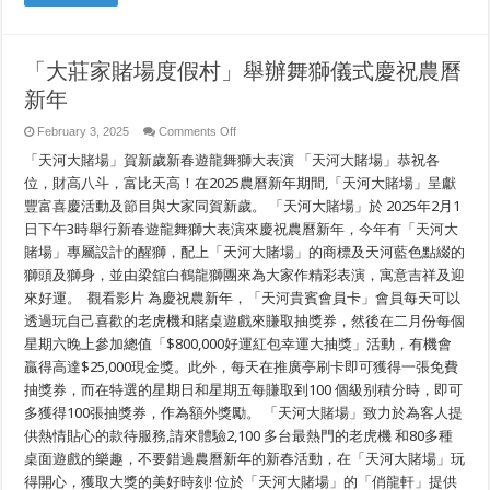
con
rắn
「大莊家賭場度假村」舉辦舞獅儀式慶祝農曆
新年
on
February 3, 2025
Comments Off
「大
「天河大賭場」賀新歲新春遊龍舞獅大表演 「天河大賭場」恭祝各
莊
家
位，財高八斗，富比天高！在2025農曆新年期間,「天河大賭場」呈獻
賭
豐富喜慶活動及節目與大家同賀新歲。 「天河大賭場」於 2025年2月1
場
日下午3時舉行新春遊龍舞獅大表演來慶祝農曆新年，今年有「天河大
度
假
賭場」專屬設計的醒獅，配上「天河大賭場」的商標及天河藍色點綴的
村」
獅頭及獅身，並由梁舘白鶴龍獅團來為大家作精彩表演，寓意吉祥及迎
舉
辦
來好運。 觀看影片 為慶祝農新年，「天河貴賓會員卡」會員每天可以
舞
透過玩自己喜歡的老虎機和賭桌遊戲來賺取抽獎券，然後在二月份每個
獅
星期六晚上參加總值「$800,000好運紅包幸運大抽獎」活動，有機會
儀
式
贏得高達$25,000現金獎。此外，每天在推廣亭刷卡即可獲得一張免費
慶
抽獎券，而在特選的星期日和星期五每賺取到100 個級别積分時，即可
祝
農
多獲得100張抽獎券，作為額外獎勵。 「天河大賭場」致力於為客人提
曆
供熱情貼心的款待服務,請來體驗2,100 多台最熱門的老虎機 和80多種
新
桌面遊戲的樂趣，不要錯過農曆新年的新春活動，在「天河大賭場」玩
年
得開心，獲取大獎的美好時刻! 位於「天河大賭場」的「俏龍軒」提供