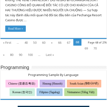
không THE VENETIAN RESORT LAS VEGAS & PECHANGA RESORT
tác
giữa
CASINO CÔNG BỐ QUAN HỆ ĐỐI TÁC CÓ LỢI CHO KHÁCH CỦA CẢ
Pechanga
Resort
HAI THƯƠNG HIỆU ĐƯỢC NHIỀU NGƯỜI ƯA CHUỘNG — Sự hợp
Casino
tác này đánh dấu mối quan hệ đối tác đầu tiên của Pechanga Resort
và
The
Casino được …
Venetian
Resort
Las
Read More »
Vegas
68
« First
...
40
50
60
«
66
67
Page 68 of 276
69
70
»
80
90
100
...
Last »
Programming
Programming Sample By Language
Chinese (普通话/粤语)
Hmong (Hmoob)
South Asian (हिंदी/ਪੰਜਾਬੀ)
Korean (한국인)
Filipino (Tagalog)
Vietnamese (Tiếng Việt)