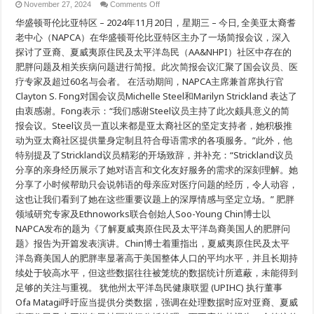
on
November 27, 2024
Comments Off
全
华盛顿哥伦比亚特区 – 2024年11月20日，星期三 – 今日, 全美亚太裔耆
美
亚
老中心（NAPCA）在华盛顿哥伦比亚特区主办了一场简报会议，深入
太
探讨了亚裔、夏威夷原住民及太平洋岛民（AA&NHPI）社区中存在的
裔
肥胖问题及相关疾病问题进行简报。此次简报会议汇聚了国会议员、医
耆
老
疗专家及超过60名与会者。 在活动期间，NAPCA主席兼首席执行官
中
Clayton S. Fong对国会议员Michelle Steel和Marilyn Strickland 表达了
心
（NAPCA）
由衷感谢。Fong表示：“我们感谢Steel议员主持了此次颇具意义的简
于
报会议。Steel议员一直以来都是亚太裔社区的坚定支持者，她积极推
国
动为亚太裔社区提供量身定制且符合母语需求的各项服务。”此外，他
会
简
特别提及了Strickland议员精彩的开场致辞，并补充：“Strickland议员
报
分享的亲身经历展示了她对语言和文化友好服务的需求的深刻理解。她
会
议
分享了小时候帮助只会说韩语的母亲应对医疗问题的经历，令人动容，
中
这也让我们看到了她在这些重要议题上的深厚情感与坚定立场。” 肥胖
聚
领域研究专家及Ethnoworks联合创始人Soo-Young Chin博士以
焦
亚
NAPCA发布的题为《了解夏威夷原住民及太平洋岛裔美国人的肥胖问
裔
题》报告为开篇发表演讲。Chin博士着重指出，夏威夷原住民及太平
与
夏
洋岛裔美国人的肥胖率显著高于美国整体人口的平均水平，并且长期持
威
续处于较高水平，但这些数据往往被笼统的数据统计所遮蔽，未能得到
夷
足够的关注与重视。 犹他州太平洋岛民健康联盟 (UPIHC) 执行董事
原
住
Ofa Matagi呼吁应当提供分类数据，强调在处理数据时应对亚裔、夏威
民