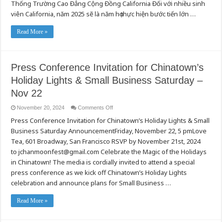
Cao
Thống Trường Cao Đẳng Cộng Đồng California Đối với nhiều sinh
đẳng
viên California, năm 2025 sẽ là năm họ thực hiện bước tiến lớn …
cộng
đồng
California!
Read More »
Press Conference Invitation for Chinatown’s
Holiday Lights & Small Business Saturday –
Nov 22
on
November 20, 2024
Comments Off
Press
Press Conference Invitation for Chinatown’s Holiday Lights & Small
Conference
Invitation
Business Saturday AnnouncementFriday, November 22, 5 pmLove
for
Chinatown’s
Tea, 601 Broadway, San Francisco RSVP by November 21st, 2024
Holiday
Lights
to jchanmoonfest@gmail.com Celebrate the Magic of the Holidays
&
in Chinatown! The media is cordially invited to attend a special
Small
Business
press conference as we kick off Chinatown’s Holiday Lights
Saturday
–
celebration and announce plans for Small Business …
Nov
22
Read More »