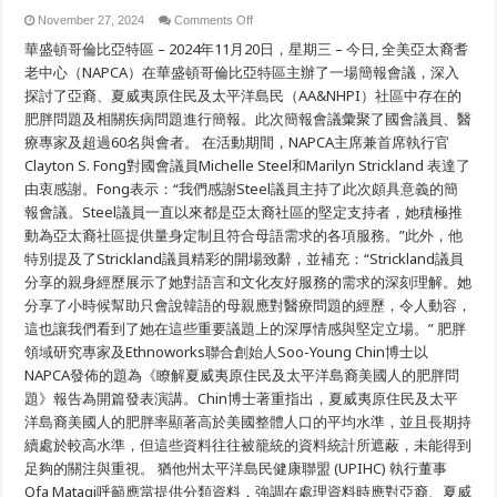
on
November 27, 2024
Comments Off
全
華盛頓哥倫比亞特區 – 2024年11月20日，星期三 – 今日, 全美亞太裔耆
美
亞
老中心（NAPCA）在華盛頓哥倫比亞特區主辦了一場簡報會議，深入
太
探討了亞裔、夏威夷原住民及太平洋島民（AA&NHPI）社區中存在的
裔
肥胖問題及相關疾病問題進行簡報。此次簡報會議彙聚了國會議員、醫
耆
老
療專家及超過60名與會者。 在活動期間，NAPCA主席兼首席執行官
中
Clayton S. Fong對國會議員Michelle Steel和Marilyn Strickland 表達了
心
（NAPCA）
由衷感謝。Fong表示：“我們感謝Steel議員主持了此次頗具意義的簡
於
報會議。Steel議員一直以來都是亞太裔社區的堅定支持者，她積極推
國
動為亞太裔社區提供量身定制且符合母語需求的各項服務。”此外，他
會
簡
特別提及了Strickland議員精彩的開場致辭，並補充：“Strickland議員
報
分享的親身經歷展示了她對語言和文化友好服務的需求的深刻理解。她
會
議
分享了小時候幫助只會說韓語的母親應對醫療問題的經歷，令人動容，
中
這也讓我們看到了她在這些重要議題上的深厚情感與堅定立場。” 肥胖
聚
領域研究專家及Ethnoworks聯合創始人Soo-Young Chin博士以
焦
亞
NAPCA發佈的題為《瞭解夏威夷原住民及太平洋島裔美國人的肥胖問
裔
題》報告為開篇發表演講。Chin博士著重指出，夏威夷原住民及太平
與
夏
洋島裔美國人的肥胖率顯著高於美國整體人口的平均水準，並且長期持
威
續處於較高水準，但這些資料往往被籠統的資料統計所遮蔽，未能得到
夷
足夠的關注與重視。 猶他州太平洋島民健康聯盟 (UPIHC) 執行董事
原
住
Ofa Matagi呼籲應當提供分類資料，強調在處理資料時應對亞裔、夏威