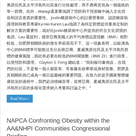
民
夷原住民及太平洋島民社區進行分拆處理，而不應將其視為一個籠統的
及
太
單一群體。此外，Matagi還著重強調了預防和干預策略中融入文化習
平
俗和語言差異的重要性。 Joslin糖尿病中心的註冊營養師、認證糖尿病
洋
護理師與教育專家Ka Hei Karen Lau強調了為特定群體提供量身定制的
島
民
解決方案的重要性，就好比Joslin糖尿病中心所提供的符合文化習慣的
社
食譜。Lau 還提到，儘管亞裔美國人的平均身體品質指數（BMI）相對
區
中
較低，但肥胖相關疾病的發生率卻居高不下。這一現象表明，以歐洲為
的
中心的BMI標準可能無法充分反映亞裔、夏威夷原住民及太平洋島民群
肥
體的健康風險，因此有必要在較低的BMI閾值數（BMI 23）進行篩查，
胖
問
以便預防和護理。 Clayton S. Fong 總結道： “與刻板印象相反，在我
題
們的社區，不是每一個人都富有、常春藤名校畢業或身材苗條。肥胖及
其相關疾病已成為一個日益嚴峻的重要問題。在致力於提升國家整體健
康狀況的過程中，我們必須積極宣導，並將亞裔、夏威夷原住民及太平
洋島民社區的多樣化需求納入考量與討論之中。”
Read More »
NAPCA Confronting Obesity within the
AA&NHPI Communities Congressional