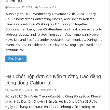
Briefing
on
November 27, 2024
Comments Off
NAPCA
Washington, D.C. – Wednesday, November 20th, 2024 – Today,
Confronting
Obesity
NAPCA hosted the Confronting Obesity and Obesity-Related
within
the
Illnesses briefing in Washington, D.C., bringing together
AA&NHPI
Communities
Congressmembers, over 60 attendees, and healthcare experts to
Congressional
address obesity and related illnesses in Asian American, Native
Briefing
Hawaiian, and Pacific Islander (AA&NHPI) communities. During the
event, NAPCA’s President & CEO Clayton S. Fong expressed deep
gratitude for …
Read More »
Hạn chót nộp đơn chuyển trường Cao đẳng
cộng đồng California!
on
November 27, 2024
Comments Off
Hạn
Đừng Bỏ Lỡ: Sinh Viên TrườngCao Đẳng Cộng Đồng Được Khuyến
chót
nộp
Khích Nộp Đơn Xin Chuyển Tiếp Lên Học Trường UC Và CSU Vào
đơn
chuyển
Ngày 30 Tháng 11 Thực Hiện Bởi: Văn Phòng Viện Trưởng Hệ
trường