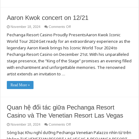
Aaron Kwok concert on 12/21
on
November 18, 2024
Comments Off
Aaron
Pechanga Resort Casino Proudly PresentsAaron Kwok Iconic
Kwok
concert
World Tour 2024 Get ready for an extraordinary experience as the
on
12/21
legendary Aaron Kwok brings his Iconic World Tour 2024 to
Pechanga Resort Casino on December 21st. With his unparalleled
stage presence, the “King of the Stage” promises an evening filled
with enchantment and unforgettable memories. The renowned
artist extends an invitation to …
Read More »
Quan hệ đối tác giữa Pechanga Resort
Casino và The Venetian Resort Las Vegas
on
November 18, 2024
Comments Off
Quan
Sòng bạc Khu nghỉ dưỡng Pechanga Venetian Palazzo nhìn từ trên
hệ
đối