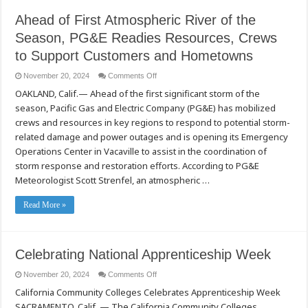
Ahead of First Atmospheric River of the
Season, PG&E Readies Resources, Crews
to Support Customers and Hometowns
on
November 20, 2024
Comments Off
Ahead
OAKLAND, Calif.— Ahead of the first significant storm of the
of
First
season, Pacific Gas and Electric Company (PG&E) has mobilized
Atmospheric
River
crews and resources in key regions to respond to potential storm-
of
the
related damage and power outages and is opening its Emergency
Season,
Operations Center in Vacaville to assist in the coordination of
PG&E
Readies
storm response and restoration efforts. According to PG&E
Resources,
Crews
Meteorologist Scott Strenfel, an atmospheric …
to
Support
Customers
Read More »
and
Hometowns
Celebrating National Apprenticeship Week
on
November 20, 2024
Comments Off
Celebrating
California Community Colleges Celebrates Apprenticeship Week
National
Apprenticeship
SACRAMENTO, Calif. — The California Community Colleges
Week