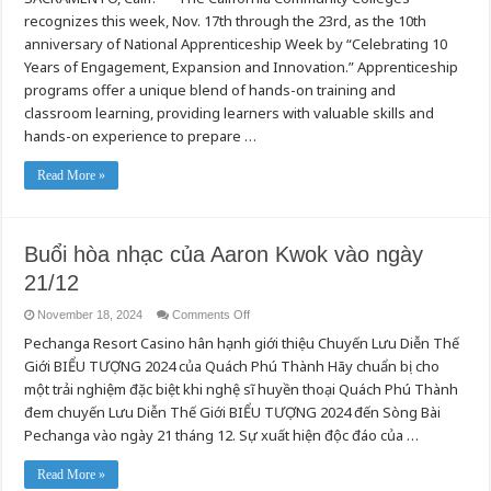
recognizes this week, Nov. 17th through the 23rd, as the 10th
anniversary of National Apprenticeship Week by “Celebrating 10
Years of Engagement, Expansion and Innovation.” Apprenticeship
programs offer a unique blend of hands-on training and
classroom learning, providing learners with valuable skills and
hands-on experience to prepare …
Read More »
Buổi hòa nhạc của Aaron Kwok vào ngày
21/12
on
November 18, 2024
Comments Off
Buổi
Pechanga Resort Casino hân hạnh giới thiệu Chuyến Lưu Diễn Thế
hòa
nhạc
Giới BIỂU TƯỢNG 2024 của Quách Phú Thành Hãy chuẩn bị cho
của
Aaron
một trải nghiệm đặc biệt khi nghệ sĩ huyền thoại Quách Phú Thành
Kwok
vào
đem chuyến Lưu Diễn Thế Giới BIỂU TƯỢNG 2024 đến Sòng Bài
ngày
Pechanga vào ngày 21 tháng 12. Sự xuất hiện độc đáo của …
21/12
Read More »