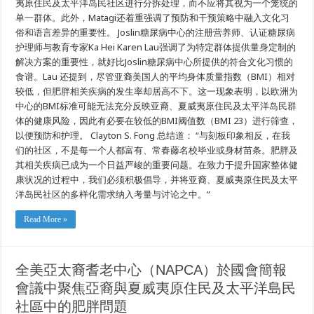
夷原住民及太平洋岛民社区进行分拆处理，而不应将其视为一个笼统的
及
太
单一群体。此外，Matagi还着重强调了预防和干预策略中融入文化习
平
俗和语言差异的重要性。 Joslin糖尿病中心的注册营养师、认证糖尿病
洋
护理师与教育专家Ka Hei Karen Lau强调了为特定群体提供量身定制的
岛
民
解决方案的重要性，就好比Joslin糖尿病中心所提供的符合文化习惯的
社
食谱。Lau 还提到，尽管亚裔美国人的平均身体质量指数（BMI）相对
区
中
较低，但肥胖相关疾病的发生率却居高不下。这一现象表明，以欧洲为
的
中心的BMI标准可能无法充分反映亚裔、夏威夷原住民及太平洋岛民群
肥
体的健康风险，因此有必要在较低的BMI阈值数（BMI 23）进行筛查，
胖
问
以便预防和护理。 Clayton S. Fong 总结道： “与刻板印象相反，在我
题
们的社区，不是每一个人都富有、常春藤名校毕业或身材苗条。肥胖及
其相关疾病已成为一个日益严峻的重要问题。在致力于提升国家整体健
康状况的过程中，我们必须积极倡导，并将亚裔、夏威夷原住民及太平
洋岛民社区的多样化需求纳入考量与讨论之中。”
Read More »
全美亞太裔耆老中心（NAPCA）於國會簡報
會議中聚焦亞裔與夏威夷原住民及太平洋島民
社區中的肥胖問題