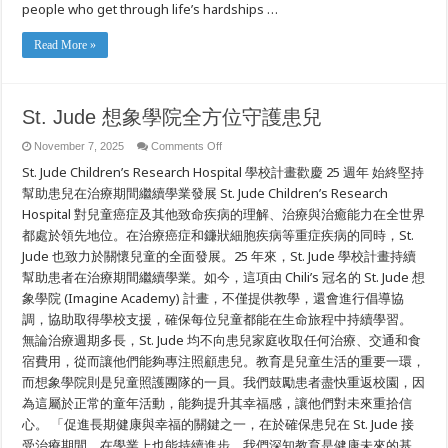
people who get through life’s hardships …
to
resilient
kids
Read More »
like
St.
Jude
patient
Lizzie
St. Jude 想象學院全方位守護患兒
on
November 7, 2025
Comments Off
St.
St. Jude Children’s Research Hospital 學校計畫歡慶 25 週年 始終堅持
Jude
想
幫助患兒在治療期間繼續學業發展 St. Jude Children’s Research
象
Hospital 對兒童癌症及其他致命疾病的理解、治療與治癒能力在全世界
學
院
都處於領先地位。在治療癌症和鐮狀細胞疾病等重症疾病的同時，St.
全
Jude 也致力於關懷兒童的全面發展。25 年來，St. Jude 學校計畫持續
方
位
幫助患者在治療期間繼續學業。如今，這項由 Chili’s 冠名的 St. Jude 想
守
象學院 (Imagine Academy) 計畫，不僅提供教學，還會進行倡導協
護
調，協助取得學校支援，確保每位兒童都能在生命旅程中持續學習。
患
兒
無論治療週期多長，St. Jude 均不向患兒家庭收取任何治療、交通和食
宿費用，從而讓他們能夠專注照顧患兒。教育是兒童生活的重要一環，
而想象學院則是兒童照護團隊的一員。我們鼓勵患者盡快重返校園，因
為這屬於正常的童年活動，能夠提升其幸福感，讓他們對未來重拾信
心。 「促進長期健康與幸福的關鍵之一，在於確保患兒在 St. Jude 接
受治療期間，在學業上也能持續進步。我們深知教育是健康未來的基