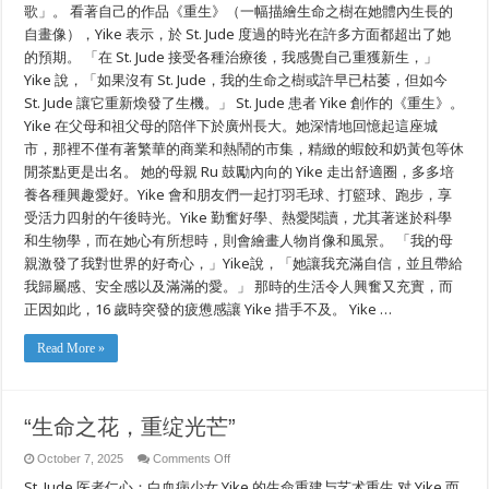
歌」。 看著自己的作品《重生》（一幅描繪生命之樹在她體內生長的
自畫像），Yike 表示，於 St. Jude 度過的時光在許多方面都超出了她
的預期。 「在 St. Jude 接受各種治療後，我感覺自己重獲新生，」
Yike 說，「如果沒有 St. Jude，我的生命之樹或許早已枯萎，但如今
St. Jude 讓它重新煥發了生機。」 St. Jude 患者 Yike 創作的《重生》。
Yike 在父母和祖父母的陪伴下於廣州長大。她深情地回憶起這座城
市，那裡不僅有著繁華的商業和熱鬧的市集，精緻的蝦餃和奶黃包等休
閒茶點更是出名。 她的母親 Ru 鼓勵內向的 Yike 走出舒適圈，多多培
養各種興趣愛好。Yike 會和朋友們一起打羽毛球、打籃球、跑步，享
受活力四射的午後時光。Yike 勤奮好學、熱愛閱讀，尤其著迷於科學
和生物學，而在她心有所想時，則會繪畫人物肖像和風景。 「我的母
親激發了我對世界的好奇心，」Yike說，「她讓我充滿自信，並且帶給
我歸屬感、安全感以及滿滿的愛。」 那時的生活令人興奮又充實，而
正因如此，16 歲時突發的疲憊感讓 Yike 措手不及。 Yike …
Read More »
“生命之花，重绽光芒”
on
October 7, 2025
Comments Off
“生
St. Jude 医者仁心：白血病少女 Yike 的生命重建与艺术重生 对 Yike 而
命