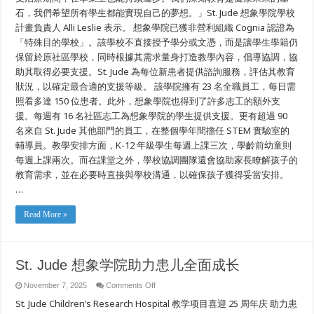
石，我們希望所有學生都能實現自己的夢想。」St. Jude 想象學院學校
計畫負責人 Alli Leslie 表示。 想象學院已獲非營利組織 Cognia 認證為
「特殊目的學校」。該學校不直接授予學分或文憑，而是讓學生學籍仍
保留於原社區學校，同時根據其需求量身打造教學內容，倡導協調，協
助其取得必要支援。St. Jude 為每位新患者提供諮詢服務，評估其教育
狀況，以確定最合適的支援等級。 該學院擁有 23 名全職員工，每日需
照看多達 150 位患者。此外，想象學院也得到了許多志工的額外支
援。每週有 16 名社區志工為想象學院的學生提供支援。更有超過 90
名來自 St. Jude 其他部門的員工，在整個學年間擔任 STEM 實驗室的
輔導員。教學安排方面，K-12 年級學生每週上課三次，學齡前幼童則
每週上課兩次。而在課堂之外，學校協調團隊還會協助家長瞭解孩子的
教育需求，並在必要時直接與學校溝通，以確保孩子獲得妥當安排。
…
Read More »
St. Jude 想象学院助力患儿全面成长
on
November 7, 2025
Comments Off
St.
St. Jude Children’s Research Hospital 教学项目喜迎 25 周年庆 助力患
Jude
想