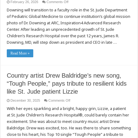
on
February 26, 2026
Comments Off
James
Downing will transition to a faculty role in the St. Jude Department
R.
Downing,
of Pediatric Global Medicine to continue institution’s global mission
MD,
to
photo of Dr. Downing at ARC, Inspiration4 Advanced Research
step
down
Center. After leading an unprecedented growth of St. Jude
as
Children’s Research Hospital over the past 12 years, James R.
president
and
Downing, MD, will step down as president and CEO in late …
CEO
of
St.
Read More »
Jude
Children’s
Research
Hospital
in
late
Country artist Drew Baldridge’s new song,
2026
“Tough People,” pays tribute to resilient kids
like St. Jude patient Lizzie
on
December 30, 2025
Comments Off
Country
With her eyes sparkling and a bright, happy grin, Lizzie, a patient
artist
Drew
at St. Jude Children’s Research Hospital®, could barely contain her
Baldridge’s
new
excitement. She was about to meet country music artist Drew
song,
“Tough
Baldridge. Drew was excited, too. He was there to share something
People,”
close to his heart, his Top 10 single “Tough People” a tribute to
pays
tribute