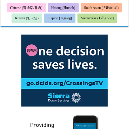
Chinese (普通话/粤语)
Hmong (Hmoob)
South Asian (हिंदी/ਪੰਜਾਬੀ)
Korean (한국인)
Filipino (Tagalog)
Vietnamese (Tiếng Việt)