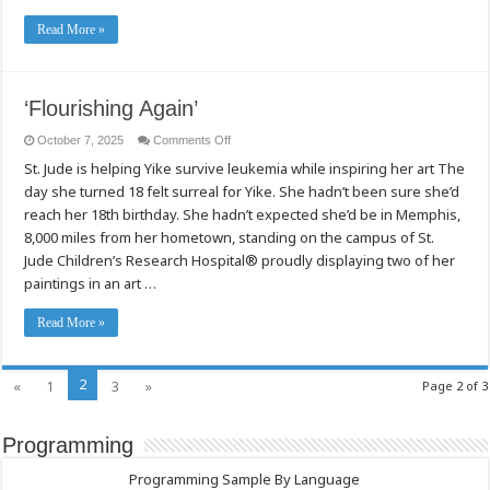
Read More »
‘Flourishing Again’
on
October 7, 2025
Comments Off
‘Flourishing
St. Jude is helping Yike survive leukemia while inspiring her art The
Again’
day she turned 18 felt surreal for Yike. She hadn’t been sure she’d
reach her 18th birthday. She hadn’t expected she’d be in Memphis,
8,000 miles from her hometown, standing on the campus of St.
Jude Children’s Research Hospital® proudly displaying two of her
paintings in an art …
Read More »
2
«
1
3
»
Page 2 of 3
Programming
Programming Sample By Language