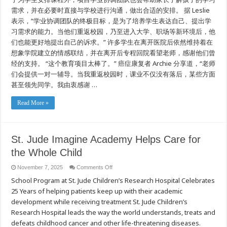
需求，并在必要时直接与学校进行沟通，做出合适的安排。 据 Leslie
表示，“学业协调团队的终极目标，是为了培养学生表达自己、提出学
习需求的能力。当他们重返校园，乃至进入大学、职场等新环境后，他
们也能更好地提出自己的诉求。” 许多学生在离开医院后依然维持着在
想象学院建立的情感联结，并在离开后专程回院看望老师，感谢他们曾
经的支持。 “这个教育项目太棒了。” 癌症康复者 Archie 分享道，“老师
们会提供一对一辅导。当我重返校园时，课业不仅没有落后，某些方面
甚至领先同学。我由衷感谢 …
Read More »
St. Jude Imagine Academy Helps Care for
the Whole Child
on
November 7, 2025
Comments Off
St.
School Program at St. Jude Children’s Research Hospital Celebrates
Jude
Imagine
25 Years of helping patients keep up with their academic
Academy
Helps
development while receiving treatment St. Jude Children’s
Care
for
Research Hospital leads the way the world understands, treats and
the
defeats childhood cancer and other life-threatening diseases.
Whole