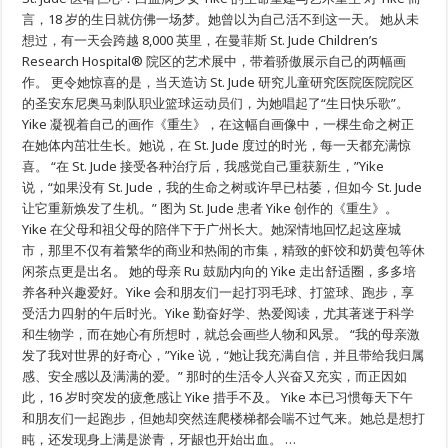
之
言，18 岁的生日就仿佛一场梦。她曾以为自己活不到这一天。 她从未
花，
想过，有一天会跨越 8,000 英里，在曼菲斯 St. Jude Children’s
重
Research Hospital® 院区的艺术展中，带着骄傲展示自己的两幅画
绽
光
作。 更令她惊喜的是，当天造访 St. Jude 研究儿童研究医院医院院区
芒”
的圣安东尼奥马刺队职业篮球运动员们，为她唱起了“生日快乐歌”。
Yike 凝视着自己的画作《重生》，在这幅自画像中，一棵生命之树正
在她体内茁壮生长。她说，在 St. Jude 度过的时光，每一天都充满惊
喜。 “在 St. Jude 接受各种治疗后，我感觉自己重获新生，”Yike
说，“如果没有 St. Jude，我的生命之树或许早已枯萎，但如今 St. Jude
让它重新焕发了生机。” 图为 St. Jude 患者 Yike 创作的《重生》。
Yike 在父母和祖父母的陪伴下于广州长大。她深情地回忆起这座城
市，那里不仅有着繁华的商业和热闹的市集，精致的虾饺和奶黄包等休
闲茶点更是出名。 她的母亲 Ru 鼓励内向的 Yike 走出舒适圈，多多培
养各种兴趣爱好。Yike 会和朋友们一起打羽毛球、打篮球、跑步，享
受活力四射的午后时光。Yike 勤奋好学、热爱阅读，尤其著迷于科学
和生物学，而在她心有所想时，就总会画些人物和风景。 “我的母亲激
发了我对世界的好奇心，”Yike 说，“她让我充满自信，并且带给我归属
感、安全感以及满满的爱。” 那时的生活令人兴奋又充实，而正因如
此，16 岁时突发的疲惫感让 Yike 措手不及。 Yike 本已习惯每天下午
和朋友们一起跑步，但她却突然连爬楼梯都会喘不过气来。她总是想打
盹，还发现身上满是淤青，牙龈也开始出血。 …