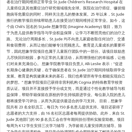
者在治疗期间维持正常学业 St. Jude Children’s Research Hospital 在
象
儿童癌症及其他重症治疗研究领域领先全球。医院在治疗癌症、镰状细
学
院
胞病等危重症的同时，同样关注患儿的整体发展。25 年以来，St. Jude
助
推行的教学项目持续帮助患儿在接受治疗期间维持正常学业。如今，这
力
患
个由 Chili’s 冠名的 St.Jude 想象学院 (Imagine Academy) 项目，致力
儿
于为患儿提供教学指导与学业权益保障，让学习不断照亮他们的治疗之
全
路。 无论治疗周期多长，St. Jude 均不向患儿家庭收取任何治疗、交通
面
成
和食宿费用，从而让他们能够专注照顾患儿。教育是儿童成长的重要环
长
节，因此想象学院项目也属于儿童医疗团队中的一部分。该项目鼓励患
儿尽快回归校园，参与正常的儿童活动，从而增强他们的幸福感，让他
们对未来充满信心。 想象学院教学项目负责人 Alli Leslie 表示：“促进
长期身心健康的关键，在于确保患者在 St. Jude 治疗期间持续取得学业
发展。教育是构筑健康未来的基石，我们也希望所有学生都能实现自己
的梦想。” 想象学院项目已获得非营利机构 Cognia 的特殊教育学校资
质认证。项目并不直接授予学分或文凭，而是通过个性化教学辅导与权
益保障，帮助学籍保留在原校的学生持续跟进学业。每位新入院的患儿
都将接受学习评估，从而为其提供最适合的学习支持。 目前，想象学
院共有 23 名全职员工，每日为 150 多名患儿提供支持。项目还获得了
志愿者的大力支持，由 16 名社区志愿者每周提供协助。此外，来自 St.
Jude 其他部门的 90 多名员工会在学年期间担任理科实验室助教。项目
每周为 K12 学生安排三次学习辅导，为学龄前儿童安排两次辅导。除
了为学生安排课程外，项目学业协调团队也会帮助家长了解孩子的学习