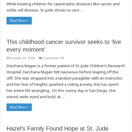
Child
While treating children for catastrophic diseases like cancer and
sickle cell disease, St. Jude strives to care …
Read More »
This childhood cancer survivor seeks to ‘live
every moment’
on
October 15, 2025
Comments Off
This
Darshana Magan is a former patient of St. Jude Children’s Research
childhood
cancer
Hospital. Darshana Magan felt nauseous before leaping off the
survivor
seeks
cliff. She was strapped into a tandem paraglider with an instructor,
to
‘live
and her fear of heights sparked a roiling anxiety she has spent
every
her entire life wrangling. On this sunny day in San Diego, she
moment’
stared, wide-eyed and bold, at …
Read More »
Hazel’s Family Found Hope at St. Jude