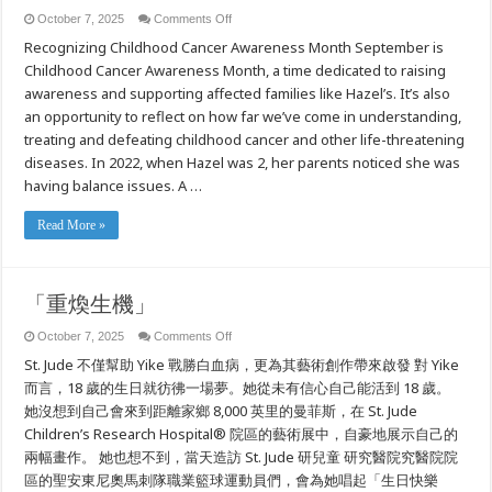
on
October 7, 2025
Comments Off
Hazel’s
Recognizing Childhood Cancer Awareness Month September is
Family
Found
Childhood Cancer Awareness Month, a time dedicated to raising
Hope
at
awareness and supporting affected families like Hazel’s. It’s also
St.
Jude
an opportunity to reflect on how far we’ve come in understanding,
treating and defeating childhood cancer and other life-threatening
diseases. In 2022, when Hazel was 2, her parents noticed she was
having balance issues. A …
Read More »
「重煥生機」
on
October 7, 2025
Comments Off
「重
St. Jude 不僅幫助 Yike 戰勝白血病，更為其藝術創作帶來啟發 對 Yike
煥
生
而言，18 歲的生日就彷彿一場夢。她從未有信心自己能活到 18 歲。
機」
她沒想到自己會來到距離家鄉 8,000 英里的曼菲斯，在 St. Jude
Children’s Research Hospital® 院區的藝術展中，自豪地展示自己的
兩幅畫作。 她也想不到，當天造訪 St. Jude 研兒童 研究醫院究醫院院
區的聖安東尼奧馬刺隊職業籃球運動員們，會為她唱起「生日快樂