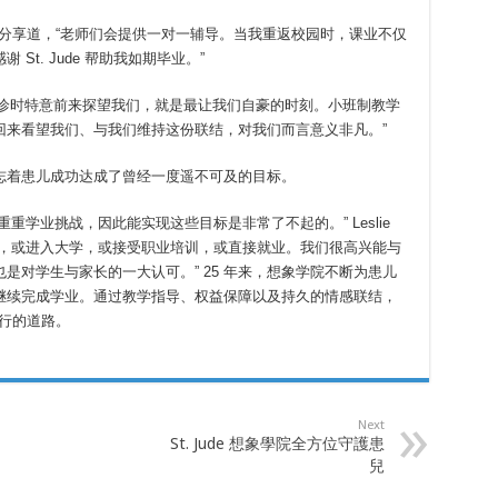
hie 分享道，“老师们会提供一对一辅导。当我重返校园时，课业不仅
t. Jude 帮助我如期毕业。”
学生们回院复诊时特意前来探望我们，就是最让我们自豪的时刻。小班制教学
回来看望我们、与我们维持这份联结，对我们而言意义非凡。”
志着患儿成功达成了曾经一度遥不可及的目标。
重学业挑战，因此能实现这些目标是非常了不起的。” Leslie
路，或进入大学，或接受职业培训，或直接就业。我们很高兴能与
是对学生与家长的一大认可。” 25 年来，想象学院不断为患儿
继续完成学业。通过教学指导、权益保障以及持久的情感联结，
亮前行的道路。
Next
St. Jude 想象學院全方位守護患
兒