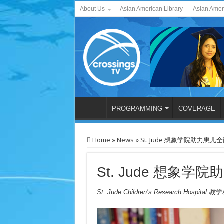
About Us
Asian American Library
Asian Amer
PROGRAMMING
COVERAGE
Home
»
News
»
St. Jude 想象学院助力患儿
St. Jude 想象
St. Jude Children’s Research Hospit