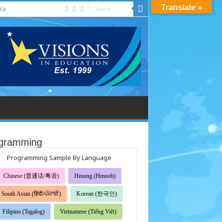
Translate »
acy
gramming
Programming Sample By Language
Chinese (普通话/粤语)
Hmong (Hmoob)
South Asian (हिंदी/ਪੰਜਾਬੀ)
Korean (한국인)
Filipino (Tagalog)
Vietnamese (Tiếng Việt)