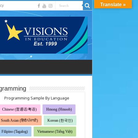
Translate »
acy
gramming
Programming Sample By Language
Chinese (普通话/粤语)
Hmong (Hmoob)
South Asian (हिंदी/ਪੰਜਾਬੀ)
Korean (한국인)
Filipino (Tagalog)
Vietnamese (Tiếng Việt)