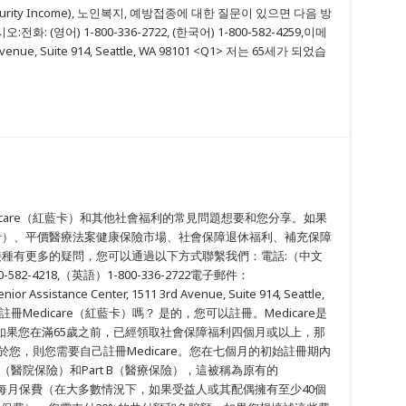
Security Income), 노인복지, 예방접종에 대한 질문이 있으면 다음 방
(영어) 1-800-336-2722, (한국어) 1-800-582-4259,이메
Avenue, Suite 914, Seattle, WA 98101 <Q1> 저는 65세가 되었습
care（紅藍卡）和其他社會福利的常見問題想要和您分享。如果
aid（白卡）、平價醫療法案健康保險市場、社會保障退休福利、補充保障
苗接種有更多的疑問，您可以通過以下方式聯繫我們：電話:（中文
-582-4218,（英語）1-800-336-2722電子郵件：
ssistance Center, 1511 3rd Avenue, Suite 914, Seattle,
能註冊Medicare（紅藍卡）嗎？ 是的，您可以註冊。Medicare是
如果您在滿65歲之前，已經領取社會保障福利四個月或以上，那
用於您，則您需要自己註冊Medicare。您在七個月的初始註冊期內
 A部分（醫院保險）和Part B（醫療保險），這被稱為原有的
分支付每月保費（在大多數情況下，如果受益人或其配偶擁有至少40個