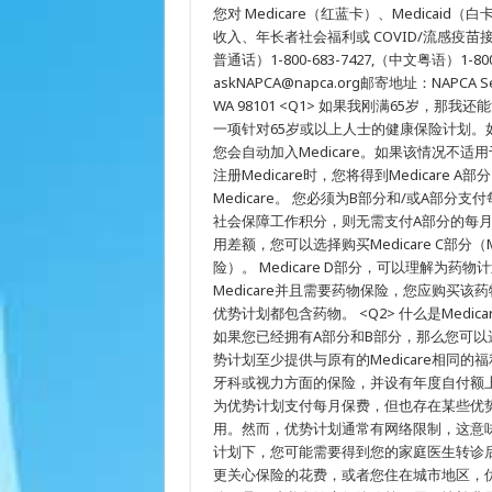
保
您对 Medicare（红蓝卡）、Medic
险
收入、年长者社会福利或 COVID/流感疫
一
普通话）1-800-683-7427,（中文粤语）1-800
般
查
askNAPCA@napca.org邮寄地址：NAPCA Senior A
询
WA 98101 <Q1> 如果我刚满65岁，那我还
一项针对65岁或以上人士的健康保险计划。
您会自动加入Medicare。如果该情况不适
注册Medicare时，您将得到Medicare
Medicare。 您必须为B部分和/或A部
社会保障工作积分，则无需支付A部分的每月
用差额，您可以选择购买Medicare C部分（Me
险）。 Medicare D部分，可以理解为药
Medicare并且需要药物保险，您应购买该药
优势计划都包含药物。 <Q2> 什么是Medica
如果您已经拥有A部分和B部分，那么您可以选择加
势计划至少提供与原有的Medicare相同的
牙科或视力方面的保险，并设有年度自付额
为优势计划支付每月保费，但也存在某些优
用。然而，优势计划通常有网络限制，这意
计划下，您可能需要得到您的家庭医生转诊
更关心保险的花费，或者您住在城市地区，优势计