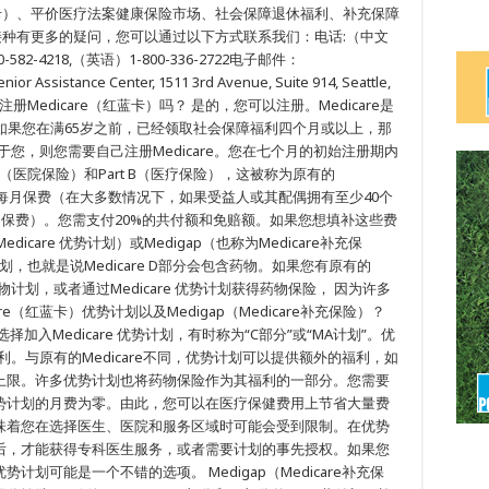
aid（白卡）、平价医疗法案健康保险市场、社会保障退休福利、补充保障
苗接种有更多的疑问，您可以通过以下方式联系我们：电话:（中文
-582-4218,（英语）1-800-336-2722电子邮件：
ssistance Center, 1511 3rd Avenue, Suite 914, Seattle,
能注册Medicare（红蓝卡）吗？ 是的，您可以注册。Medicare是
如果您在满65岁之前，已经领取社会保障福利四个月或以上，那
用于您，则您需要自己注册Medicare。您在七个月的初始注册期内
 A部分（医院保险）和Part B（医疗保险），这被称为原有的
分支付每月保费（在大多数情况下，如果受益人或其配偶拥有至少40个
保费）。您需支付20%的共付额和免赔额。如果您想填补这些费
dicare 优势计划）或Medigap（也称为Medicare补充保
物计划，也就是说Medicare D部分会包含药物。如果您有原有的
物计划，或者通过Medicare 优势计划获得药物保险， 因为许多
re（红蓝卡）优势计划以及Medigap（Medicare补充保险）？
入Medicare 优势计划，有时称为“C部分”或“MA计划”。优
福利。与原有的Medicare不同，优势计划可以提供额外的福利，如
上限。许多优势计划也将药物保险作为其福利的一部分。您需要
势计划的月费为零。由此，您可以在医疗保健费用上节省大量费
味着您在选择医生、医院和服务区域时可能会受到限制。在优势
后，才能获得专科医生服务，或者需要计划的事先授权。如果您
划可能是一个不错的选项。 Medigap（Medicare补充保