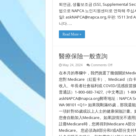
어
퇴연금, 생활보조금 (SSI, Supplemental 
일
법으로 NAPCA 노인지원센터로 연락해 주십시오:전화: 
반
문
일l: askNAPCA@napca.org,우편: 1511 3rd 
의
니다. …
Read More »
醫療保險一般查詢
on
May 24, 2024
Comments Off
醫
在本月的專欄中，我們挑選了幾個關於Medi
療
保
您對 Medicare（紅藍卡）、Medic
險
收入、年長者社會福利或 COVID/流感疫
一
普通話）1-800-683-7427,（中文粵語）1-800
般
查
askNAPCA@napca.org郵寄地址：NAPCA Senior A
詢
WA 98101 <Q1> 如果我剛滿65歲，那我還
一項針對65歲或以上人士的健康保險計畫。
您會自動加入Medicare。如果該情況不適
註冊Medicare時，您將得到Medicare
Medicare。 您必須為B部分和/或A部