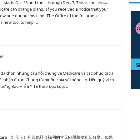
starts Oct. 15 and runs through Dec. 7. This is the annual
care can change plans. If you received a notice that your
new one during this time. The Office of the Insurance
a new tool to help …
e
 đã chọn những câu hỏi chung về Medicare và các phúc lợi xã
ôi nhận được. Chúng tôi muốn chia sẻ thông tin. Nếu quý vị có
Trường Bảo Hiểm Y Tế theo Đạo Luật …
care（红蓝卡）和其他社会福利的常见问题想要和您分享。如果