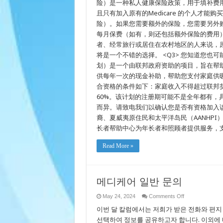
险）是一种私人健康保险政策，用于填补费用分摊缺口
且只有加入原有的Medicare 的个人才能
险）。如果您需要额外的保险，您需要另外购
每月保费（如有，则还包括额外保险的费用）
者、经常旅行或居住在农村地区的人来说，原有的
将是一个不错的选择。 <Q3> 您知道您也可
划）是一个由联邦政府资助的项目，旨在帮
供每年一次的现金补助，帮助您支付家庭供
合资格的条件如下：家庭收入不得超过联邦贫
60%。该计划的注册期可能不是全年都有，
而异。请致电我们以确认您是否有资格加入该
裔、夏威夷原住民和太平洋岛民（AANHPI
长者帮助中心为年长者和照顾者提供服务，
Read More »
메디케어 일반 문의
on
May 24, 2024
Comments Off
메
이번 달 칼럼에서는 저희가 받은 전화와 편지
디
케
선택하여 정보를 공유하고자 합니다. 이외에 