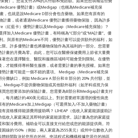
保費）。您需支付20%的共付額和免賠額。如果您想填補這些費
dicare 優勢計畫）或Medigap（也稱為Medicare補充保
物計畫，也就是說Medicare D部分會包含藥物。如果您有原有的
物計畫，或者通過Medicare 優勢計畫獲得藥物保險， 因為許多
re（紅藍卡）優勢計畫以及Medigap（Medicare補充保險）？
入Medicare 優勢計畫，有時稱為“C部分”或“MA計畫”。優
福利。與原有的Medicare不同，優勢計畫可以提供額外的福利，如
上限。許多優勢計畫也將藥物保險作為其福利的一部分。您需要
勢計畫的月費為零。由此，您可以在醫療保健費用上節省大量費
味著您在選擇醫生、醫院和服務區域時可能會受到限制。在優勢
後，才能獲得專科醫生服務，或者需要計畫的事先授權。如果您
畫可能是一個不錯的選項。 Medigap（Medicare補充保
，例如 Medicare A 部分和 B 部分的 20% 共付額，並
購買。Medigap不提供藥物保險或其他額外福利（如牙科或視力保
買您想要添加的保險計畫。您需要為B部分和Medigap計畫支付
，每月總計約400美元或以上。對於需要經常護理的慢性病患
Medicare加上Medigap（可選擇加入/不加入藥物計畫）
能有資格獲得能源費用援助嗎？ LIHEAP（低收入家庭能源援助計
助低收入家庭滿足其即時的家庭能源需求。該計畫為您的家庭提
暖和製冷費用。補助金可以直接支付給您或您的能源提供商。符
困線的150%（例如，兩人家庭為2555美元）或州中位數收入的
具體時間取決於您所在的州。申請程式和機構根據您居住的地區