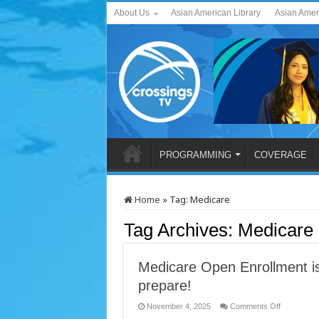
About Us
Asian American Library
Asian Amer
PROGRAMMING
COVERAGE
Home
»
Tag:
Medicare
Tag Archives:
Medicare
Medicare Open Enrollment is
prepare!
on
November 4, 2025
Comments Off
Medicare