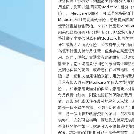
社會保障工作積分，則無需支付A部分的每月
用差額，您可以選擇購買Medicare C部分（Me
險）。 Medicare D部分，可以理解為藥
Medicare並且需要藥物保險，您應購買該藥
優勢計畫都包含藥物。 <Q2> 什麼是Medica
如果您已經擁有A部分和B部分，那麼您可以選擇加
勢計畫至少提供與原有的Medicare相同的
牙科或視力方面的保險，並設有年度自付額
為優勢計畫支付每月保費，但也存在某些優
用。然而，優勢計畫通常有網路限制，這意
計畫下，您可能需要得到您的家庭醫生轉診
更關心保險的花費，或者您住在城市地區，優勢計
險）是一種私人健康保險政策，用於填補費用分攤缺口
且只有加入原有的Medicare 的個人才能
險）。如果您需要額外的保險，您需要另外購
每月保費（如有，則還包括額外保險的費用）
者、經常旅行或居住在農村地區的人來說，原有的
將是一個不錯的選擇。 <Q3> 您知道您也可
畫）是一個由聯邦政府資助的項目，旨在幫
供每年一次的現金補助，幫助您支付家庭供
合資格的條件如下：家庭收入不得超過聯邦貧
60%。該計畫的註冊期可能不是全年都有，