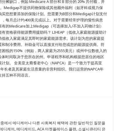
，例如 Medicare A 部分和 B 部分的 20% 共付额，并
购买。Medigap不提供药物保险或其他额外福利（如牙科或视力保
买您想要添加的保险计划。您需要为B部分和Medigap计划支付
，每月总计约400美元或以上。对于需要经常护理的慢性病患
Medicare加上Medigap（可选择加入/不加入药物计划）
能有资格获得能源费用援助吗？ LIHEAP（低收入家庭能源援助计
助低收入家庭满足其即时的家庭能源需求。该计划为您的家庭提
暖和制冷费用。补助金可以直接支付给您或您的能源提供商。符
困线的150%（例如，两人家庭为2555美元）或州中位数收入的
具体时间取决于您所在的州。申请程序和机构根据您居住的地区
计划。 全美亚太裔耆老中心（NAPCA）是一个致力于提高亚
）年长者及其家庭生活质量的非营利组织。我们运营的NAPCA年
支持五种不同语言。
 중에서 메디케어나 다른 사회복지 혜택에 관한 일반적인 질문을
메디케어, 메디케이드, ACA 마켓플레이스 플랜, 소셜시큐리티 은