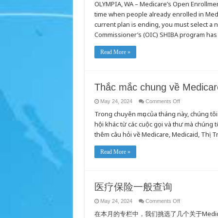
OLYMPIA, WA – Medicare’s Open Enrollment 
Open
Enrollment
time when people already enrolled in Medi
is
here
current plan is ending, you must select a 
and
SHIBA
Commissioner’s (OIC) SHIBA program has 
has
tools
to
Read More »
help
you
prepare!
Thắc mắc chung về Medicar
on
May 24, 2024
Comments Off
Thắc
Trong chuyên mục của tháng này, chúng tôi
mắc
chung
hội khác từ các cuộc gọi và thư mà chúng t
về
Medicare
thêm câu hỏi về Medicare, Medicaid, Thị 
Read More »
医疗保险一般查询
on
May 24, 2024
Comments Off
医
在本月的专栏中，我们挑选了几个关于Medi
疗