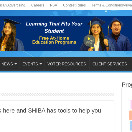
ican Advertising
Careers
PSA
Contest Rules
Terms & Conditions/Priv
NEWS
EVENTS
VOTER RESOURCES
CLIENT SERVICES
Pro
 here and SHIBA has tools to help you