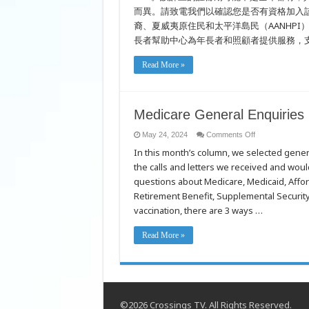
而異。請致電我們以確認您是否有資格加入該
裔、夏威夷原住民和太平洋島民（AANHPI
長者幫助中心為年長者和照顧者提供服務，
Read More »
Medicare General Enquiries
on
May 24, 2024
Comments Off
Medicare
In this month’s column, we selected gener
General
Enquiries
the calls and letters we received and would
questions about Medicare, Medicaid, Affor
Retirement Benefit, Supplemental Security
vaccination, there are 3 ways …
Read More »
©2026 Crossings TV. All Rights Reserved.