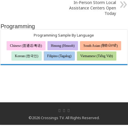
In-Person Storm Local
Assistance Centers Open
Today
Programming
Programming Sample By Language
Chinese (普通话/粤语)
Hmong (Hmoob)
South Asian (हिंदी/ਪੰਜਾਬੀ)
Korean (한국인)
Filipino (Tagalog)
Vietnamese (Tiếng Việt)
©2026 Crossings TV. All Rights Reserved.