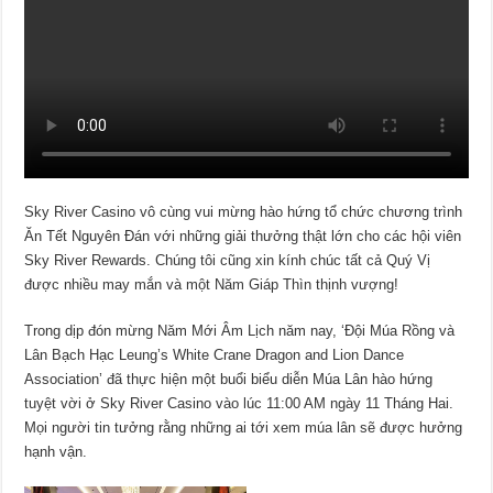
Sky River Casino vô cùng vui mừng hào hứng tổ chức chương trình
Ăn Tết Nguyên Đán với những giải thưởng thật lớn cho các hội viên
Sky River Rewards. Chúng tôi cũng xin kính chúc tất cả Quý Vị
được nhiều may mắn và một Năm Giáp Thìn thịnh vượng!
Trong dịp đón mừng Năm Mới Âm Lịch năm nay, ‘Đội Múa Rồng và
Lân Bạch Hạc Leung’s White Crane Dragon and Lion Dance
Association’ đã thực hiện một buổi biểu diễn Múa Lân hào hứng
tuyệt vời ở Sky River Casino vào lúc 11:00 AM ngày 11 Tháng Hai.
Mọi người tin tưởng rằng những ai tới xem múa lân sẽ được hưởng
hạnh vận.