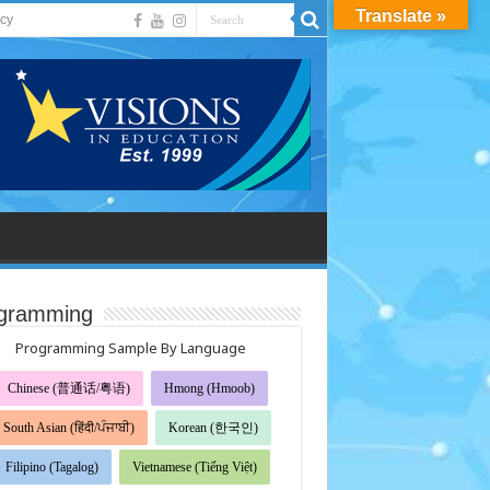
Translate »
acy
gramming
Programming Sample By Language
Chinese (普通话/粤语)
Hmong (Hmoob)
South Asian (हिंदी/ਪੰਜਾਬੀ)
Korean (한국인)
Filipino (Tagalog)
Vietnamese (Tiếng Việt)