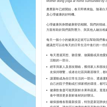
Mother doing yoga at home surrounded by c
農曆新年已經開始，春天即將來臨。隨著白
及心理健康的好時機。
心理健康與身體健康密切相關。我們的情緒
方面有助於我們面對壓力、與其他人融洽相
每天一個小小的健康決定就可以幫助我們養
建議您可以在每天的日常生活中進行的一些
每天透過冥想、聽音樂、做園藝或其他愛
活動的一部分。
經常與家人及朋友聯絡，獲得家人和朋友
友保持聯繫，或者在社區與鄰居聊天，都
讓運動成為你日常生活的一部分。透過運
自己的院子勞動或打掃家裡的環境，都可
健康飲食盡可能買新鮮水果和蔬菜。逛逛
食中增添更多新鮮食材的好辦法。
確保接種各類最新疫苗，特別是新冠肺炎