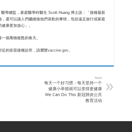
。
市東華醫院）醫學總監，家庭醫學科醫生 Scott Huang 博士說：「接種最新
險，還可以讓人們繼續做他們喜歡的事情，包括遠足旅行或家庭
的健康更加放心」。
接一個萬物復甦的春天。
附近的疫苗接種診所，請瀏覽
vaccine.gov
。
Next
每天一个好习惯：每天坚持一个
健康小举措就可以变得更健康
We Can Do This 新冠肺炎公共
教育活动