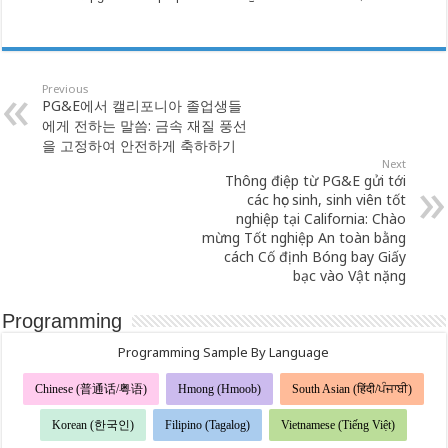
Previous
PG&E에서 캘리포니아 졸업생들
에게 전하는 말씀: 금속 재질 풍선
을 고정하여 안전하게 축하하기
Next
Thông điệp từ PG&E gửi tới
các học sinh, sinh viên tốt
nghiệp tại California: Chào
mừng Tốt nghiệp An toàn bằng
cách Cố định Bóng bay Giấy
bạc vào Vật nặng
Programming
Programming Sample By Language
Chinese (普通话/粤语)
Hmong (Hmoob)
South Asian (हिंदी/ਪੰਜਾਬੀ)
Korean (한국인)
Filipino (Tagalog)
Vietnamese (Tiếng Việt)