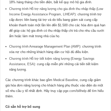
18% hàng tháng cho tiền điện, bất kể quy mô hộ gia đình.
Chương trình Hỗ trợ năng lượng cho gia đình thu nhập thấp (Low
Income Energy Assistance Program, LIHEAP)
: chương trình trợ
cấp được liên bang tài trợ và do tiểu bang giám sát cung cấp
khoản thanh toán một lần lên đến $1.500 cho các hóa đơn quá hạn
để giúp các hộ gia đình có thu nhập thấp chi trả cho nhu cầu sưởi
ấm hoặc làm mát trong nhà của họ.
Chương trình Arrearage Management Plan (AMP)
: chương trình
xóa nợ cho những khách hàng dân cư hội đủ điều kiện.
Chương trình Hỗ trợ tiết kiệm năng lượng (Energy Savings
Assistance, ESA)
: cung cấp miễn phí những cải tiến tiết kiệm
năng lượng.
Các chương trình khác bao gồm
Medical Baseline
, cung cấp giảm
giá hóa đơn năng lượng cho khách hàng phụ thuộc vào điện do một
số nhu cầu y tế nhất định. Hãy truy cập
pge.com/billhelp
để tìm hiểu
thêm.
Có sẵn hỗ trợ bổ sung