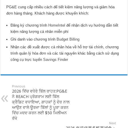
PG&E cung cấp nhiều cách để tiết kiệm năng lượng và giảm hóa
đơn hàng tháng. Khách hàng được khuyến khích:
Đăng ký chương trình
HomeIntel
để nhận dịch vụ hướng dẫn tiết
kiệm năng lượng cá nhân miễn phí
Ghi danh vào chương trình
Budget Billing
Nhận các đề xuất được cá nhân hóa về hỗ trợ tài chính, chương
trình quản lý hóa đơn và các tài nguyên khác bằng cách sử dụng
công cụ trực tuyến
Savings Finder
Previous
2026 ਵਿੱਚ ਵਧੇਰੇ ਬਿੱਲ ਰਾਹਤ:PG&E
ਨੇ REACH ਪ੍ਰੋਗਰਾਮ ਲਈ ਬਿੱਲ
ਕ੍ਰੈਡਿਟ ਵਧਾਇਆ, ਗਾਹਕਾਂ ਨੂੰ ਦੇਰ ਨਾਲ
ਆਉਣ ਵਾਲੇ ਊਰਜਾ ਬਿੱਲਾਂ ਨੂੰ ਪੂਰਾ ਕਰਨ
ਵਿੱਚ ਮਦਦ ਕਰਨ ਲਈ $50 ਮਿਲੀਅਨ
ਰੱਖੇ
Next
2026 年提供更多帳單減免：