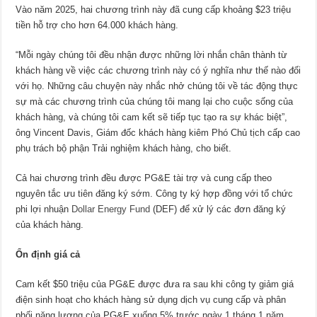
Vào năm 2025, hai chương trình này đã cung cấp khoảng $23 triệu
tiền hỗ trợ cho hơn 64.000 khách hàng.
“Mỗi ngày chúng tôi đều nhận được những lời nhắn chân thành từ
khách hàng về việc các chương trình này có ý nghĩa như thế nào đối
với họ. Những câu chuyện này nhắc nhở chúng tôi về tác động thực
sự mà các chương trình của chúng tôi mang lại cho cuộc sống của
khách hàng, và chúng tôi cam kết sẽ tiếp tục tạo ra sự khác biệt”,
ông Vincent Davis, Giám đốc khách hàng kiêm Phó Chủ tịch cấp cao
phụ trách bộ phận Trải nghiệm khách hàng, cho biết.
Cả hai chương trình đều được PG&E tài trợ và cung cấp theo
nguyên tắc ưu tiên đăng ký sớm. Công ty ký hợp đồng với tổ chức
phi lợi nhuận
Dollar Energy Fund
(DEF) để xử lý các đơn đăng ký
của khách hàng.
Ổn định giá cả
Cam kết $50 triệu của PG&E được đưa ra sau khi công ty giảm giá
điện sinh hoạt cho khách hàng sử dụng dịch vụ cung cấp và phân
phối năng lượng của PG&E xuống 5% trước ngày 1 tháng 1 năm