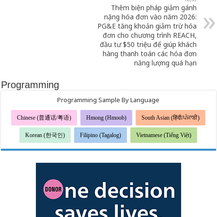
Thêm biện pháp giảm gánh
nặng hóa đơn vào năm 2026:
PG&E tăng khoản giảm trừ hóa
đơn cho chương trình REACH,
đầu tư $50 triệu để giúp khách
hàng thanh toán các hóa đơn
năng lượng quá hạn
Programming
Programming Sample By Language
Chinese (普通话/粤语)
Hmong (Hmoob)
South Asian (हिंदी/ਪੰਜਾਬੀ)
Korean (한국인)
Filipino (Tagalog)
Vietnamese (Tiếng Việt)