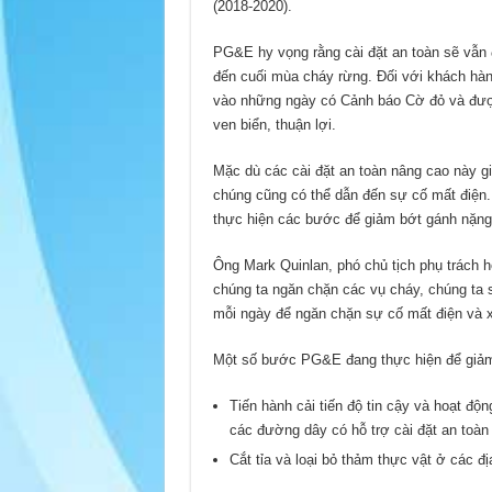
(2018-2020).
PG&E hy vọng rằng cài đặt an toàn sẽ vẫn 
đến cuối mùa cháy rừng. Đối với khách hà
vào những ngày có Cảnh báo Cờ đỏ và được 
ven biển, thuận lợi.
Mặc dù các cài đặt an toàn nâng cao này g
chúng cũng có thể dẫn đến sự cố mất điện
thực hiện các bước để giảm bớt gánh nặng
Ông Mark Quinlan, phó chủ tịch phụ trách ho
chúng ta ngăn chặn các vụ cháy, chúng ta 
mỗi ngày để ngăn chặn sự cố mất điện và xú
Một số bước PG&E đang thực hiện để giảm
Tiến hành cải tiến độ tin cậy và hoạt độ
các đường dây có hỗ trợ cài đặt an toàn
Cắt tỉa và loại bỏ thảm thực vật ở các 