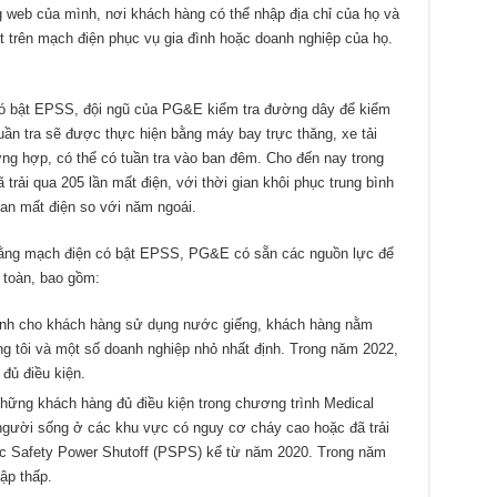
web của mình, nơi khách hàng có thể nhập địa chỉ của họ và
t trên mạch điện phục vụ gia đình hoặc doanh nghiệp của họ.
 có bật EPSS, đội ngũ của PG&E kiểm tra đường dây để kiểm
uần tra sẽ được thực hiện bằng máy bay trực thăng, xe tải
ờng hợp, có thể có tuần tra vào ban đêm. Cho đến nay trong
ải qua 205 lần mất điện, với thời gian khôi phục trung bình
ian mất điện so với năm ngoái.
ằng mạch điện có bật EPSS, PG&E có sẵn các nguồn lực để
 toàn, bao gồm:
nh cho khách hàng sử dụng nước giếng, khách hàng nằm
g tôi và một số doanh nghiệp nhỏ nhất định. Trong năm 2022,
 đủ điều kiện.
hững khách hàng đủ điều kiện trong chương trình Medical
người sống ở các khu vực có nguy cơ cháy cao hoặc đã trải
lic Safety Power Shutoff (PSPS) kể từ năm 2020. Trong năm
ập thấp.