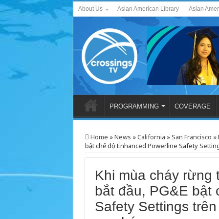
About Us
Asian American Library
Asian Amer
PROGRAMMING
COVERAGE
Home
»
News
»
California
»
San Francisco
»
bật chế độ Enhanced Powerline Safety Settings
Khi mùa cháy rừng t
bắt đầu, PG&E bật 
Safety Settings trên