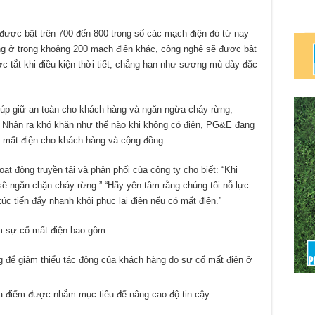
được bật trên 700 đến 800 trong số các mạch điện đó từ nay
ng ở trong khoảng 200 mạch điện khác, công nghệ sẽ được bật
tắt khi điều kiện thời tiết, chẳng hạn như sương mù dày đặc
iúp giữ an toàn cho khách hàng và ngăn ngừa cháy rừng,
. Nhận ra khó khăn như thế nào khi không có điện, PG&E đang
 mất điện cho khách hàng và cộng đồng.
ạt động truyền tải và phân phối của công ty cho biết: “Khi
sẽ ngăn chặn cháy rừng.” “Hãy yên tâm rằng chúng tôi nỗ lực
c tiến đẩy nhanh khôi phục lại điện nếu có mất điện.”
 sự cố mất điện bao gồm:
ng để giảm thiểu tác động của khách hàng do sự cố mất điện ở
địa điểm được nhắm mục tiêu để nâng cao độ tin cậy