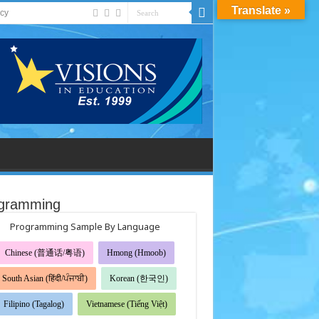
Translate »
acy
gramming
Programming Sample By Language
Chinese (普通话/粤语)
Hmong (Hmoob)
South Asian (हिंदी/ਪੰਜਾਬੀ)
Korean (한국인)
Filipino (Tagalog)
Vietnamese (Tiếng Việt)