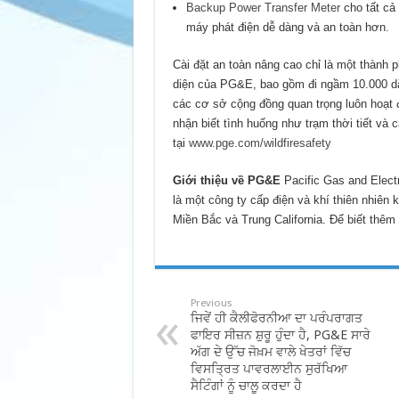
Backup Power Transfer Meter
cho tất cả
máy phát điện dễ dàng và an toàn hơn.
Cài đặt an toàn nâng cao chỉ là một thành
diện của PG&E, bao gồm đi ngầm 10.000 dặ
các cơ sở cộng đồng quan trọng luôn hoạt 
nhận biết tình huống như trạm thời tiết và
tại
www.pge.com/wildfiresafety
Giới thiệu về PG&E
Pacific Gas and Elec
là một công ty cấp điện và khí thiên nhiên
Miền Bắc và Trung California. Để biết thêm 
Previous
ਜਿਵੇਂ ਹੀ ਕੈਲੀਫੋਰਨੀਆ ਦਾ ਪਰੰਪਰਾਗਤ
ਫਾਇਰ ਸੀਜ਼ਨ ਸ਼ੁਰੂ ਹੁੰਦਾ ਹੈ, PG&E ਸਾਰੇ
ਅੱਗ ਦੇ ਉੱਚ ਜੋਖ਼ਮ ਵਾਲੇ ਖੇਤਰਾਂ ਵਿੱਚ
ਵਿਸਤ੍ਰਿਤ ਪਾਵਰਲਾਈਨ ਸੁਰੱਖਿਆ
ਸੈਟਿੰਗਾਂ ਨੂੰ ਚਾਲੂ ਕਰਦਾ ਹੈ