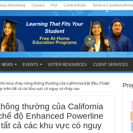
ican Advertising
Careers
PSA
Contest Rules
Terms & Conditions/Priv
NEWS
EVENTS
VOTER RESOURCES
CLIENT SERVICES
Khi mùa cháy rừng thông thường của California bắt đầu, PG&E
Pro
 trên tất cả các khu vực có nguy cơ cháy cao
hông thường của California
chế độ Enhanced Powerline
 tất cả các khu vực có nguy