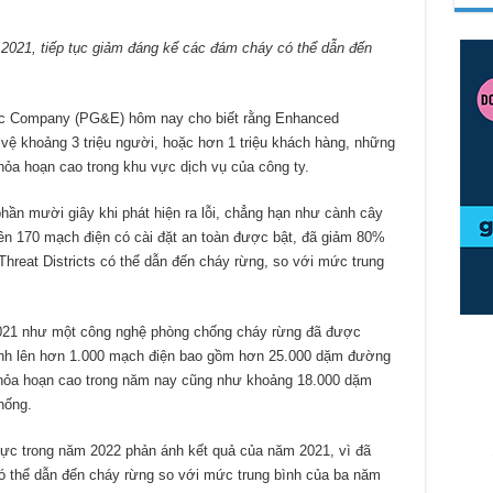
2021, tiếp tục giảm đáng kể các đám cháy có thể dẫn đến
tric Company (PG&E) hôm nay cho biết rằng Enhanced
 vệ khoảng 3 triệu người, hoặc hơn 1 triệu khách hàng, những
ỏa hoạn cao trong khu vực dịch vụ của công ty.
phần mười giây khi phát hiện ra lỗi, chẳng hạn như cành cây
rên 170 mạch điện có cài đặt an toàn được bật, đã giảm 80%
hreat Districts có thể dẫn đến cháy rừng, so với mức trung
021 như một công nghệ phòng chống cháy rừng đã được
nh lên hơn 1.000 mạch điện bao gồm hơn 25.000 dặm đường
 hỏa hoạn cao trong năm nay cũng như khoảng 18.000 dặm
hống.
 cực trong năm 2022 phản ánh kết quả của năm 2021, vì đã
 thể dẫn đến cháy rừng so với mức trung bình của ba năm