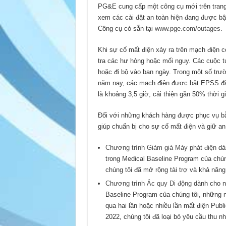
PG&E cung cấp một công cụ mới trên trang 
xem các cài đặt an toàn hiện đang được bậ
Công cụ có sẵn tại
www.pge.com/outages
.
Khi sự cố mất điện xảy ra trên mạch điện
tra các hư hỏng hoặc mối nguy. Các cuộc t
hoặc đi bộ vào ban ngày. Trong một số trư
năm nay, các mạch điện được bật EPSS đã tr
là khoảng 3,5 giờ, cải thiện gần 50% thời g
Đối với những khách hàng được phục vụ b
giúp chuẩn bị cho sự cố mất điện và giữ an
Chương trình Giảm giá Máy phát điện
dà
trong Medical Baseline Program của chún
chúng tôi đã mở rộng tài trợ và khả năng
Chương trình Ắc quy Di động
dành cho n
Baseline Program của chúng tôi, những 
qua hai lần hoặc nhiều lần mất điện Pub
2022, chúng tôi đã loại bỏ yêu cầu thu nh