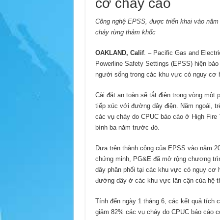
cơ cháy cao
Công nghệ EPSS, được triển khai vào năm 
cháy rừng thảm khốc
OAKLAND, Calif
. – Pacific Gas and Elec
Powerline Safety Settings (EPSS) hiện bảo
người sống trong các khu vực có nguy cơ h
Cài đặt an toàn sẽ tắt điện trong vòng một 
tiếp xúc với đường dây điện. Năm ngoái, t
các vụ cháy do CPUC báo cáo ở High Fire T
bình ba năm trước đó.
Dựa trên thành công của EPSS vào năm 2
chứng minh, PG&E đã mở rộng chương trì
dây phân phối tại các khu vực có nguy cơ
đường dây ở các khu vực lân cận của hệ t
Tính đến ngày 1 tháng 6, các kết quả tích
giảm 82% các vụ cháy do CPUC báo cáo có