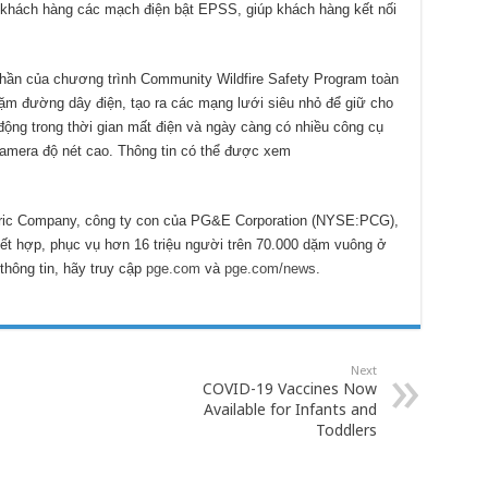
 khách hàng các mạch điện bật EPSS, giúp khách hàng kết nối
 phần của chương trình Community Wildfire Safety Program toàn
m đường dây điện, tạo ra các mạng lưới siêu nhỏ để giữ cho
động trong thời gian mất điện và ngày càng có nhiều công cụ
 camera độ nét cao. Thông tin có thể được xem
tric Company, công ty con của PG&E Corporation (NYSE:PCG),
 kết hợp, phục vụ hơn 16 triệu người trên 70.000 dặm vuông ở
thông tin, hãy truy cập
pge.com
và
pge.com/news
.
Next
COVID-19 Vaccines Now
Available for Infants and
Toddlers