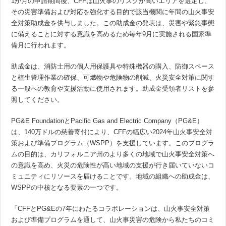
1か月の申請期間後、CFFは山火事のリスクが高いエリアを選定し、
その災害準備および対応を強化する目的で該当機関に年間の山火事安
全対策助成金を供与しました。この助成金の発表は、災害や緊急事態
に備えることに対する意識を高めるため毎年9月に実施される
国家準
備月
に行われます。
助成金は、消防士用の個人用保護具や特殊機器の購入、防御スペース
と植生管理作業の確保、可燃物や危険物の削減、火災安全対策に関す
る一般への教育や支援活動に使用されます。
助成金受領者リスト
を参
照してください。
PG&E FoundationとPacific Gas and Electric Company（PG&E）
は、140万ドルの慈善寄付により、CFFの幅広い2024年
山火事安全対
策および準備プログラム
（WSPP）を支援しています。このプログラ
ムの目的は、カリフォルニア州のより多くの地域で山火事安全対策へ
の意識を高め、火災の危険性が高い地域の支援が行き届いていないコ
ミュニティにリソースを届けることです。地域の組織への助成金は、
WSPPの中核となる要素の一つです。
「CFFとPG&Eの7年にわたるコラボレーションは、山火事安全対策
および準備プログラムを通して、山火事災害の危険から私たちのコミ