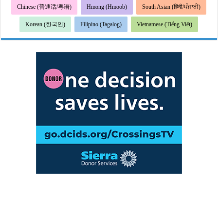
Chinese (普通话/粤语)
Hmong (Hmoob)
South Asian (हिंदी/ਪੰਜਾਬੀ)
Korean (한국인)
Filipino (Tagalog)
Vietnamese (Tiếng Việt)