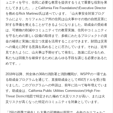
ュニティを守り、住民に必要な教育を提供するうえで重要な役割を果
たしてきました。」とCalifornia Fire FoundationのExecutive Director
を務めるRick Martinez氏は述べています。「山火事安全対策プログ
ラムにより、カリフォルニア州の住民は山火事やその他の自然災害に
対する準備を整えることができるようになりました。助成金の受給者
は、可燃物の削減やコミュニティでの教育実施、住民やコミュニティ
を守るための新しい設備の取得まで、多岐にわたるプロジェクトの資
金の補填と実施に役立つ支援を活用することができます。財団は災害
への備えに関する意識を高めることに尽力しています。それは、近年
見てきたように、山火事は予期せずして発生し、急速に広がるため、
私たちは回復力を確保するためにあらゆる手段を講じる必要があるた
めです。」
2018年以降、州全体の368の消防署と消防機関が、WSPPの一環であ
る助成金プログラムを通じて、直接助成金として450万ドルを受け取
りました。このプログラムへの申請は、前年に比べて毎年増えていま
す。助成金は、California Public Utilities Commissionの
High Fire-
Threat District地図
で特定された極めて火災リスクが高い、または火
災リスクが高くなった特定のコミュニティを対象としています。
「
2回の雨季で発生した大量の可燃物が原因で、今年のカリフォルニ