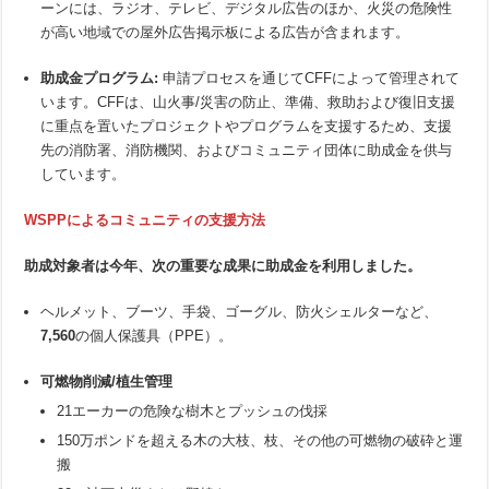
ーンには、ラジオ、テレビ、デジタル広告のほか、火災の危険性
が高い地域での屋外広告掲示板による広告が含まれます。
助成金プログラム
:
申請プロセスを通じてCFFによって管理されて
います。CFFは、山火事/災害の防止、準備、救助および復旧支援
に重点を置いたプロジェクトやプログラムを支援するため、支援
先の消防署、消防機関、およびコミュニティ団体に助成金を供与
しています。
WSPPによるコミュニティの支援方法
助成対象者は今年、次の重要な成果に助成金を利用しました。
ヘルメット、ブーツ、手袋、ゴーグル、防火シェルターなど、
7,560
の個人保護具（PPE）。
可燃物削減
/
植生管理
21エーカーの危険な樹木とプッシュの伐採
150万ポンドを超える木の大枝、枝、その他の可燃物の破砕と運
搬