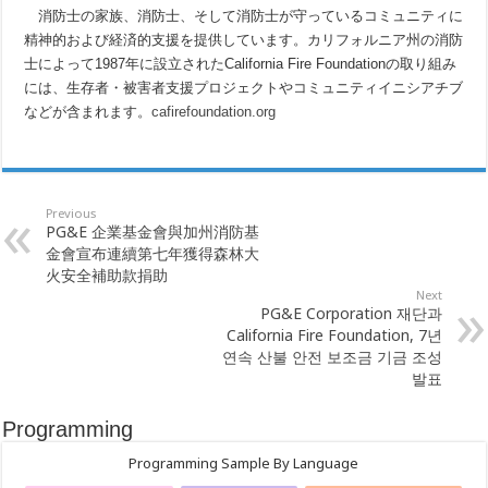
消防士の家族、消防士、そして消防士が守っているコミュニティに
精神的および経済的支援を提供しています。カリフォルニア州の消防
士によって1987年に設立されたCalifornia Fire Foundationの取り組み
には、生存者・被害者支援プロジェクトやコミュニティイニシアチブ
などが含まれます。
cafirefoundation.org
Previous
PG&E 企業基金會與加州消防基
金會宣布連續第七年獲得森林大
火安全補助款捐助
Next
PG&E Corporation 재단과
California Fire Foundation, 7년
연속 산불 안전 보조금 기금 조성
발표
Programming
Programming Sample By Language