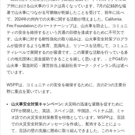
ア州における山火事のリスクは高くなっています。7月の記録的な猛
暑で山火事につながる可燃物が乾燥したことを受けて、前年に比べ
て、2024年の州内での火事に関する活動が増えました。California
Fire Foundationとのパートナーシップは、山火事を防止し、コミュニ
ティの安全を維持するという共通の目標を達成するために不可欠で
す。山火事に対する耐性強化の取り組みは、山火事安全対策プログラ
ムが提供するような教育、意識向上、リソースを活用して、コミュニ
ティレベルで展開するのが最適です。この重要な活動を行っている多
くの地元団体に資金援助できることを嬉しく思います。」とPG&Eの
山火事・緊急対応・運営担当上級副社長マーク・クインラン氏は述べ
ています。
WSPPは、コミュニティの安全を確保するために、次の2つの主要分
野に重点を置いています。
山火事安全対策キャンペーン
:
火災時の迅速な避難を促すために
CFFが開発した、英語、スペイン語、中国語、ベトナム語、ミャ
オ語での火災安全対策教育を特徴としています。WSPPは、言語
での火災安全対策のメッセージを作成し、配布することによっ
て、言語の壁の克服に懸命に取り組んできました。このキャンペ