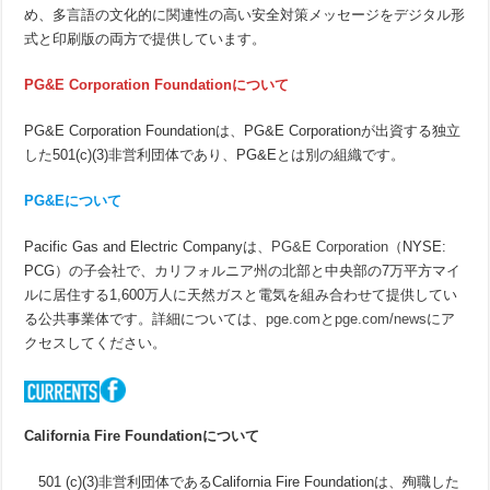
め、多言語の文化的に関連性の高い安全対策メッセージをデジタル形
式と印刷版の両方で提供しています。
PG&E Corporation Foundationについて
PG&E Corporation Foundationは、PG&E Corporationが出資する独立
した501(c)(3)非営利団体であり、PG&Eとは別の組織です。
PG&E
について
Pacific Gas and Electric Companyは、
PG&E Corporation
（NYSE:
PCG）の子会社で、カリフォルニア州の北部と中央部の7万平方マイ
ルに居住する1,600万人に天然ガスと電気を組み合わせて提供してい
る公共事業体です。詳細については、
pge.com
と
pge.com/news
にア
クセスしてください。
California Fire Foundation
について
501 (c)(3)非営利団体であるCalifornia Fire Foundationは、殉職した