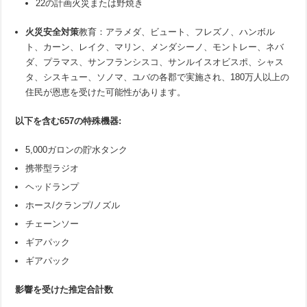
22の計画火災または野焼き
火災安全対策
教育：アラメダ、ビュート、フレズノ、ハンボル
ト、カーン、レイク、マリン、メンダシーノ、モントレー、ネバ
ダ、プラマス、サンフランシスコ、サンルイスオビスポ、シャス
タ、シスキュー、ソノマ、ユバの各郡で実施され、180万人以上の
住民が恩恵を受けた可能性があります。
以下を含む
657
の特殊機器
:
5,000ガロンの貯水タンク
携帯型ラジオ
ヘッドランプ
ホース/クランプ/ノズル
チェーンソー
ギアパック
ギアパック
影響を受けた推定合計数