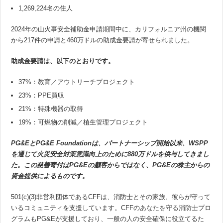
1,269,224名の住人
2024年の山火事安全補助金申請期間中に、カリフォルニア州の機関
から217件の申請と460万ドルの助成金要請が寄せられました。
助成金要請は、以下のとおりです。
37%：教育／アウトリーチプロジェクト
23%：PPE買収
21%：特殊機器の取得
19%：可燃物の削減／植生管理プロジェクト
PG&EとPG&E Foundationは、パートナーシップ開始以来、WSPP
を通じて火災安全対策意識向上のために880万ドルを供与してきまし
た。この慈善寄付はPG&Eの顧客からではなく、PG&Eの株主からの
資金提供によるものです。
501(c)(3)非営利団体であるCFFは、消防士とその家族、彼らが守って
いるコミュニティを支援しています。CFFの
あなたを守る消防士
プロ
グラムもPG&Eが支援しており、一般の人の安全確保に役立てるた