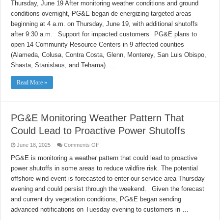
PG&E
Thursday, June 19 After monitoring weather conditions and ground
Monitoring
conditions overnight, PG&E began de-energizing targeted areas
Weather
Pattern
beginning at 4 a.m. on Thursday, June 19, with additional shutoffs
That
Could
after 9:30 a.m. Support for impacted customers PG&E plans to
Lead
to
open 14 Community Resource Centers in 9 affected counties
Proactive
(Alameda, Colusa, Contra Costa, Glenn, Monterey, San Luis Obispo,
Power
Shutoffs
Shasta, Stanislaus, and Tehama). …
Read More »
PG&E Monitoring Weather Pattern That
Could Lead to Proactive Power Shutoffs
on
June 18, 2025
Comments Off
PG&E
Monitoring
PG&E is monitoring a weather pattern that could lead to proactive
Weather
power shutoffs in some areas to reduce wildfire risk. The potential
Pattern
That
offshore wind event is forecasted to enter our service area Thursday
Could
Lead
evening and could persist through the weekend. Given the forecast
to
Proactive
and current dry vegetation conditions, PG&E began sending
Power
advanced notifications on Tuesday evening to customers in …
Shutoffs