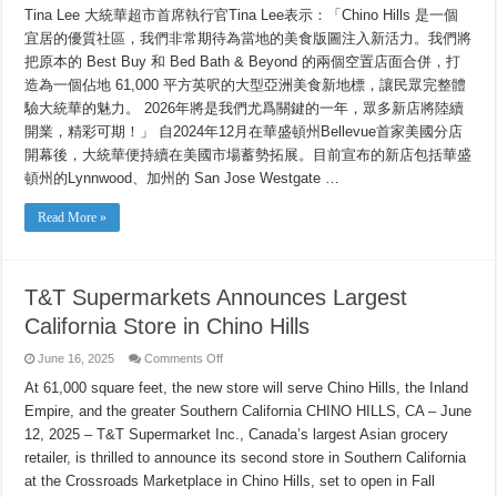
Tina Lee 大統華超市首席執行官Tina Lee表示：「Chino Hills 是一個
宜居的優質社區，我們非常期待為當地的美食版圖注入新活力。我們將
把原本的 Best Buy 和 Bed Bath & Beyond 的兩個空置店面合併，打
造為一個佔地 61,000 平方英呎的大型亞洲美食新地標，讓民眾完整體
驗大統華的魅力。 2026年將是我們尤爲關鍵的一年，眾多新店將陸續
開業，精彩可期！」 自2024年12月在華盛頓州Bellevue首家美國分店
開幕後，大統華便持續在美國市場蓄勢拓展。目前宣布的新店包括華盛
頓州的Lynnwood、加州的 San Jose Westgate …
Read More »
T&T Supermarkets Announces Largest
California Store in Chino Hills
on
June 16, 2025
Comments Off
T&T
Supermarkets
At 61,000 square feet, the new store will serve Chino Hills, the Inland
Announces
Empire, and the greater Southern California CHINO HILLS, CA – June
Largest
California
12, 2025 – T&T Supermarket Inc., Canada’s largest Asian grocery
Store
in
retailer, is thrilled to announce its second store in Southern California
Chino
Hills
at the Crossroads Marketplace in Chino Hills, set to open in Fall