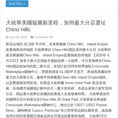
Read More »
大統華美國版圖新里程，加州最大分店選址
Chino Hills
on
June 16, 2025
Comments Off
大
新店佔地約 61,000 平方呎，未來將服務 Chino Hills、Inland Empire
統
華
及整個南加州地區 大統華將在 Chino Hills開設加州最大分店 大統華的
美
新店將服務Chino Hills、Inland Empire及整個南加州地區 【2025年 6
國
版
月12日】加拿大最大亞洲超市連鎖品牌—大統華，今日宣佈將於Chino
圖
Hills開設南加州的第二家分店，並預計於2026年秋季進駐Crossroads
新
Marketplace購物中心，營業面積達 61,000平方英尺，將成爲美國加州
里
程，
最大的大統華分店，服務半徑將覆蓋Chino Hills Inland Empire地區，
加
以及整個南加州區域。此舉是大統華繼 Irvine Great Park 新店宣佈
州
最
後，在美國市場擴張計劃中的又一重大里程碑，亦是全美第六家官宣的
大
分店，標誌著大統華在美國的拓展進入全速發展時期。 大統華南加州
分
的兩間分店分別落址於Chino Hills 與 Great Park 大統華新店將進駐
店
選
Crossroads Marketplace購物中心，地址位於 13017–13021 Peyton
址
Drive，届時將與 Costco, PetSmart 等大型零售品牌比鄰而居，成為南
Chino
Hills
加州社區民眾選購亞洲食品與生活用品的重要新地標。 大統華CEO