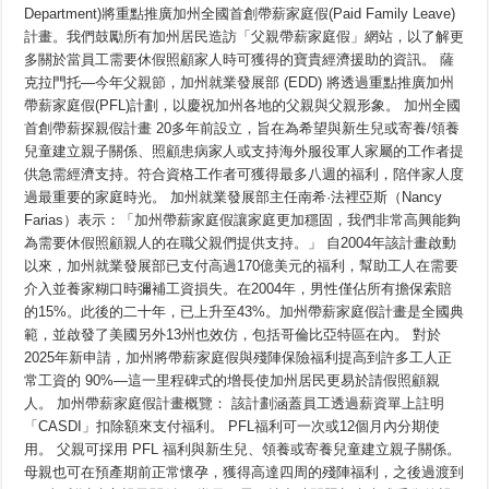
Qua
父
Department)將重點推廣加州全國首創帶薪家庭假(Paid Family Leave)
Chương
親
Trình
計畫。我們鼓勵所有加州居民造訪「父親帶薪家庭假」網站，以了解更
節，
Nghỉ
Phép
加
多關於當員工需要休假照顧家人時可獲得的寶貴經濟援助的資訊。 薩
Có
州
克拉門托—今年父親節，加州就業發展部 (EDD) 將透過重點推廣加州
Lương
就
Vì
帶薪家庭假(PFL)計劃，以慶祝加州各地的父親與父親形象。 加州全國
業
Lý
Do
發
首創帶薪探親假計畫 20多年前設立，旨在為希望與新生兒或寄養/領養
Gia
展
Đình
兒童建立親子關係、照顧患病家人或支持海外服役軍人家屬的工作者提
部
Của
重
供急需經濟支持。符合資格工作者可獲得最多八週的福利，陪伴家人度
California
點
過最重要的家庭時光。 加州就業發展部主任南希·法裡亞斯（Nancy
介
Farias）表示：「加州帶薪家庭假讓家庭更加穩固，我們非常高興能夠
紹
父
為需要休假照顧親人的在職父親們提供支持。」 自2004年該計畫啟動
親
以來，加州就業發展部已支付高過170億美元的福利，幫助工人在需要
可
透
介入並養家糊口時彌補工資損失。在2004年，男性僅佔所有擔保索賠
過
的15%。此後的二十年，已上升至43%。加州帶薪家庭假計畫是全國典
加
範，並啟發了美國另外13州也效仿，包括哥倫比亞特區在內。 對於
州
有
2025年新申請，加州將帶薪家庭假與殘陣保險福利提高到許多工人正
薪
常工資的 90%—這一里程碑式的增長使加州居民更易於請假照顧親
家
庭
人。 加州帶薪家庭假計畫概覽： 該計劃涵蓋員工透過薪資單上註明
假
「CASDI」扣除額來支付福利。 PFL福利可一次或12個月內分期使
計
用。 父親可採用 PFL 福利與新生兒、領養或寄養兒童建立親子關係。
畫
獲
母親也可在預產期前正常懷孕，獲得高達四周的殘陣福利，之後過渡到
得