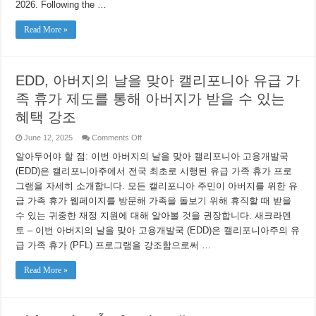
2026. Following the …
Read More »
EDD, 아버지의 날을 맞아 캘리포니아 유급 가
족 휴가 제도를 통해 아버지가 받을 수 있는
혜택 강조
on
June 12, 2025
Comments Off
EDD,
아
알아두어야 할 점: 이번 아버지의 날을 맞아 캘리포니아 고용개발국
버
(EDD)은 캘리포니아주에서 전국 최초로 시행된 유급 가족 휴가 프로
지
그램을 자세히 소개합니다. 모든 캘리포니아 주민이 아버지를 위한 유
의
날
급 가족 휴가 웹페이지를 방문해 가족을 돌보기 위해 휴직할 때 받을
을
수 있는 귀중한 재정 지원에 대해 알아볼 것을 권장합니다. 새크라멘
맞
아
토 – 이번 아버지의 날을 맞아 고용개발국 (EDD)은 캘리포니아주의 유
캘
급 가족 휴가 (PFL) 프로그램을 강조함으로써 …
리
포
Read More »
니
아
유
급
가