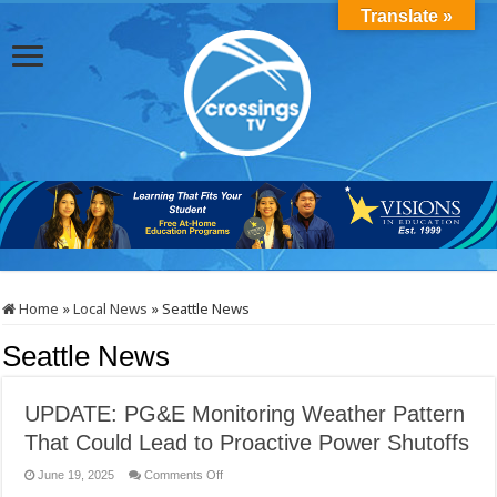
Translate »
Home
»
Local News
»
Seattle News
Seattle News
UPDATE: PG&E Monitoring Weather Pattern
That Could Lead to Proactive Power Shutoffs
on
June 19, 2025
Comments Off
UPDATE: