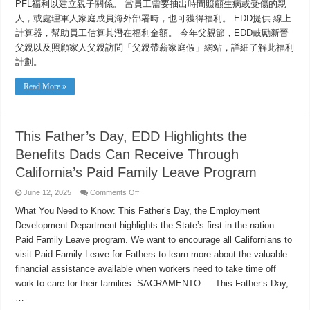
PFL福利以建立親子關係。 當員工需要抽出時間照顧生病或受傷的親
福
利
人，或處理軍人家庭成員海外部署時，也可獲得福利。 EDD提供 線上
計算器，幫助員工估算其潛在福利金額。 今年父親節，EDD鼓勵新晉
父親以及照顧家人父親訪問「父親帶薪家庭假」網站，詳細了解此福利
計劃。
Read More »
This Father’s Day, EDD Highlights the
Benefits Dads Can Receive Through
California’s Paid Family Leave Program
on
June 12, 2025
Comments Off
This
Father’s
What You Need to Know: This Father’s Day, the Employment
Day,
Development Department highlights the State’s first-in-the-nation
EDD
Highlights
Paid Family Leave program. We want to encourage all Californians to
the
Benefits
visit Paid Family Leave for Fathers to learn more about the valuable
Dads
Can
financial assistance available when workers need to take time off
Receive
work to care for their families. SACRAMENTO — This Father’s Day,
Through
California’s
…
Paid
Family