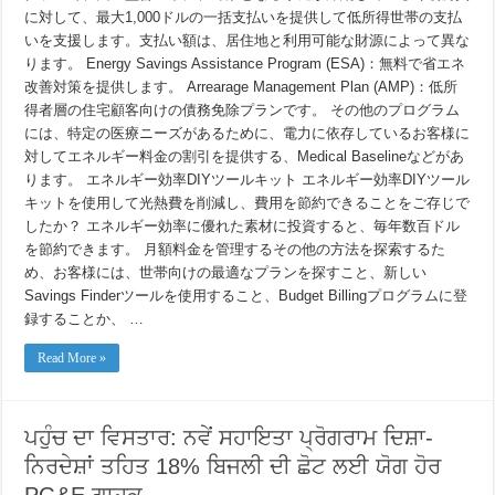
加
に対して、最大1,000ドルの一括支払いを提供して低所得世帯の支払
いを支援します。支払い額は、居住地と利用可能な財源によって異な
ります。 Energy Savings Assistance Program (ESA)：無料で省エネ
改善対策を提供します。 Arrearage Management Plan (AMP)：低所
得者層の住宅顧客向けの債務免除プランです。 その他のプログラム
には、特定の医療ニーズがあるために、電力に依存しているお客様に
対してエネルギー料金の割引を提供する、Medical Baselineなどがあ
ります。 エネルギー効率DIYツールキット エネルギー効率DIYツール
キットを使用して光熱費を削減し、費用を節約できることをご存じで
したか？ エネルギー効率に優れた素材に投資すると、毎年数百ドル
を節約できます。 月額料金を管理するその他の方法を探索するた
め、お客様には、世帯向けの最適なプランを探すこと、新しい
Savings Finderツールを使用すること、Budget Billingプログラムに登
録することか、 …
Read More »
ਪਹੁੰਚ ਦਾ ਵਿਸਤਾਰ: ਨਵੇਂ ਸਹਾਇਤਾ ਪ੍ਰੋਗਰਾਮ ਦਿਸ਼ਾ-
ਨਿਰਦੇਸ਼ਾਂ ਤਹਿਤ 18% ਬਿਜਲੀ ਦੀ ਛੋਟ ਲਈ ਯੋਗ ਹੋਰ