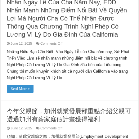
Nhân Ngày Lễ Của Cha Năm Nay, EDD
족
휴
Nhấn Mạnh Những Điểm Nổi Bật Về Quyền
가
Lợi Mà Người Cha Có Thể Nhận Được
제
도
Thông Qua Chương Trình Nghỉ Phép Có
를
통
Lương Vì Lý Do Gia Đình Của California
해
아
on
June 12, 2025
Comments Off
버
Nhân
지
Ngày
Những Điều Bạn Cần Biết: Vào Ngày Lễ của Cha năm nay, Sở Phát
Lễ
가
Triển Việc Làm sẽ nhấn mạnh những điểm nổi bật về chương trình
Của
받
Cha
을
Nghỉ Phép Có Lương Vì Lý Do Gia Đình đầu tiên của Tiểu bang.
Năm
수
Nay,
Chúng tôi muốn khuyến khích tất cả người dân California vào trang
EDD
있
Nhấn
Nghỉ Phép Có Lương Vì Lý Do …
는
Mạnh
혜
Những
택
Điểm
Read More »
Nổi
강
Bật
조
Về
Quyền
Lợi
今年父親節，加州就業發展部重點介紹父親可
Mà
Người
透過加州有薪家庭假計畫獲得福利
Cha
Có
Thể
on
June 12, 2025
Comments Off
Nhận
今
Được
須知：值此父親節之際，加州就業發展部(Employment Development
Thông
年