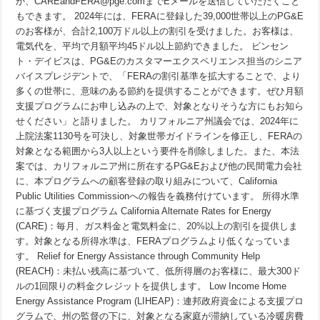
か、CAREandFERA@pge.comまでEメールを送信していただくこと
の
ガ
もできます。 2024年には、FERAに登録した39,000世帯以上のPG&E
イ
のお客様が、合計2,100万ドル以上の割引を受けました。お客様は、
ド
電気代を、平均で月額平均45ドル以上節約できました。 ビンセン
ラ
イ
ト・デイビスは、PG&Eのカスタマーエクスペリエンス担当のシニア
ン
バイスプレジデントで、「FERAの割引基準を拡大することで、より
に
基
多くの世帯に、意味のある節約を提供することができます。ぜひ月額
づ
支援プログラムにお申し込みの上で、対象となりそうな方にもお知ら
き、
せください」と語りました。 カリフォルニア州議会では、2024年に
PG&E
の
上院法案1130号を可決し、対象世帯ガイドラインを修正し、FERAの
電
対象となる範囲から3人以上という要件を削除しました。また、本法
気
料
案では、カリフォルニア州に所在するPG&Eおよび他の民間電力会社
金
に、本プログラムへの顧客登録の取り組みについて、California
18%
割
Public Utilities Commissionへの報告を義務付けています。 所得水準
引
に基づく支援プログラム California Alternate Rates for Energy
の
対
(CARE)：毎月、ガス料金と電気料金に、20%以上の割引を提供しま
象
す。対象となる所得水準は、FERAプログラムより低くなっていま
と
す。 Relief for Energy Assistance through Community Help
な
る
(REACH)：未払い残高に基づいて、低所得層のお客様に、最大300ド
世
ルの1回限りの料金クレジットを提供します。 Low Income Home
帯
が
Energy Assistance Program (LIHEAP)：連邦政府資金による支援プロ
増
グラムで、州の監督の下に、対象となる家庭が滞納している冷暖房費