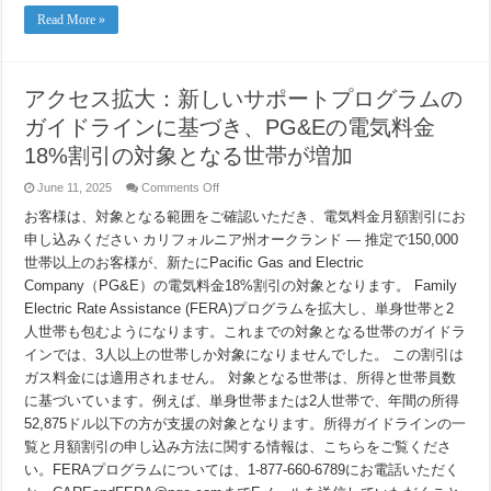
Leave
Read More »
Program
アクセス拡大：新しいサポートプログラムの
ガイドラインに基づき、PG&Eの電気料金
18%割引の対象となる世帯が増加
on
June 11, 2025
Comments Off
ア
お客様は、対象となる範囲をご確認いただき、電気料金月額割引にお
ク
セ
申し込みください カリフォルニア州オークランド — 推定で150,000
ス
世帯以上のお客様が、新たにPacific Gas and Electric
拡
大：
Company（PG&E）の電気料金18%割引の対象となります。 Family
新
Electric Rate Assistance (FERA)プログラムを拡大し、単身世帯と2
し
人世帯も包むようになります。これまでの対象となる世帯のガイドラ
い
サ
インでは、3人以上の世帯しか対象になりませんでした。 この割引は
ポ
ガス料金には適用されません。 対象となる世帯は、所得と世帯員数
ー
ト
に基づいています。例えば、単身世帯または2人世帯で、年間の所得
プ
52,875ドル以下の方が支援の対象となります。所得ガイドラインの一
ロ
覧と月額割引の申し込み方法に関する情報は、こちらをご覧くださ
グ
ラ
い。FERAプログラムについては、1-877-660-6789にお電話いただく
ム