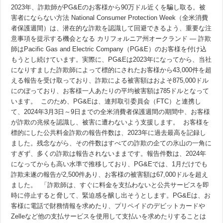
年、
2023年、詐欺師がPG&Eのお客様から90万ドル近くを騙し取る。被
詐
害者にならない方法 National Consumer Protection Week（全米消費
欺
者保護週間）は、潜在的な詐欺を認識して回避できるよう、重要な注
師
は
意事項を提示する機会となる カリフォルニア州オークランド — 詐欺
PG&E
師はPacific Gas and Electric Company（PG&E）のお客様を付け込
の
顧
もうとし続けています。実際に、PG&Eは2023年になってから、当社
客
になりすました詐欺師によって標的にされたお客様から43,000件を超
か
ら
える報告を受け取っており、詐欺による被害額はおよそ875,000ドル
約
にのぼっており、お客様一人あたりの平均被害額は785ドルとなって
90
万
います。 このため、PG&Eは、連邦取引委員会（FTC）と連携し
ド
て、2024年3月3日～9日までの全米消費者保護週間の期間中、お客様
ル
が詐欺の兆候を認識し、被害に遭わないよう支援します。 お客様を
を
騙
標的にした公共料金詐欺の報告件数は、2023年に過去最高を記録し
し
ました。残念ながら、その件数はすべての詐欺の企ての氷山の一角に
取
り
すぎず、多くの詐欺は報告されないままです。報告件数は、2024年
ま
になってからも高い水準で推移しており、PG&Eでは、1月だけでも
し
詐欺未遂の報告が2,500件あり、お客様の被害額は67,000ドルを超え
た。
被
ました。 「詐欺師は、すぐに料金を支払わないと公共サービスを即
害
時に停止すると脅して、緊迫感を醸し出そうとします。PG&Eは、お
者
に
客様に電話で財務情報を求めたり、プリペイドのデビットカードや
な
Zelleなど他の支払サービスを使用して支払いを求めたりすることは
ら