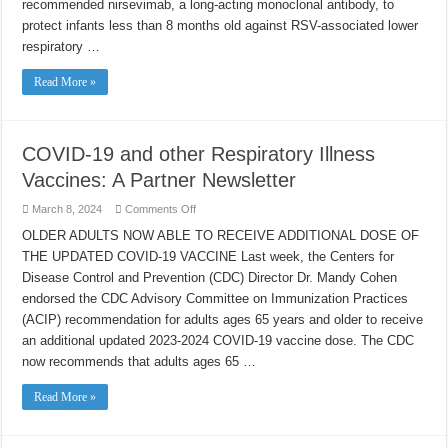
recommended nirsevimab, a long-acting monoclonal antibody, to
protect infants less than 8 months old against RSV-associated lower
respiratory …
Read More »
COVID-19 and other Respiratory Illness
Vaccines: A Partner Newsletter
on
March 8, 2024
Comments Off
COVID-
19
OLDER ADULTS NOW ABLE TO RECEIVE ADDITIONAL DOSE OF
and
THE UPDATED COVID-19 VACCINE Last week, the Centers for
other
Respiratory
Disease Control and Prevention (CDC) Director Dr. Mandy Cohen
Illness
Vaccines:
endorsed the CDC Advisory Committee on Immunization Practices
A
Partner
(ACIP) recommendation for adults ages 65 years and older to receive
Newsletter
an additional updated 2023-2024 COVID-19 vaccine dose. The CDC
now recommends that adults ages 65 …
Read More »