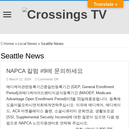
Translate »
Home
»
Local News
»
Seattle News
Seattle News
NAPCA 칼럼 #9에 문의하세요
on
March 12, 2024
Comments Off
NAPCA
칼
메디케어관련등록기간중일반등록기간 (GEP, General Enrollment
럼
Period)과메디케어어드밴티지공식등록기간 (MAOEP, Medicare
#9
에
Advantage Open Enrollment Period)이3월 31일에종료됩니다. 등록에
문
도움이필요하시면저희에게연락주십시오. 이외에 메디케어, 메디케이
의
드, ACA 마켓플레이스 플랜, 소셜시큐리티 은퇴연금, 생활보조금
하
세
(SSI, Supplemental Security Income)에 대한 질문이 있으면 다음 방
요
법으로 NAPCA 노인지원센터로 연락해 주십시오: