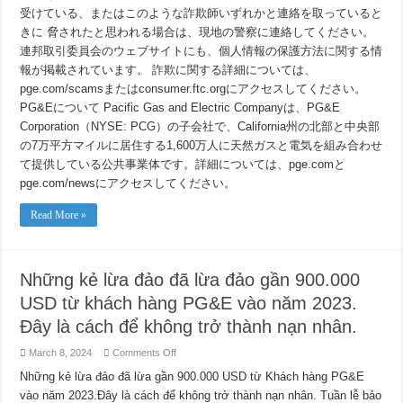
受けている、またはこのような詐欺師いずれかと連絡を取っていると
きに 脅されたと思われる場合は、現地の警察に連絡してください。
連邦取引委員会のウェブサイトにも、個人情報の保護方法に関する情
報が掲載されています。 詐欺に関する詳細については、
pge.com/scamsまたはconsumer.ftc.orgにアクセスしてください。
PG&Eについて Pacific Gas and Electric Companyは、PG&E
Corporation（NYSE: PCG）の子会社で、California州の北部と中央部
の7万平方マイルに居住する1,600万人に天然ガスと電気を組み合わせ
て提供している公共事業体です。詳細については、pge.comと
pge.com/newsにアクセスしてください。
Read More »
Những kẻ lừa đảo đã lừa đảo gần 900.000
USD từ khách hàng PG&E vào năm 2023.
Đây là cách để không trở thành nạn nhân.
on
March 8, 2024
Comments Off
Những
kẻ
Những kẻ lừa đảo đã lừa gần 900.000 USD từ Khách hàng PG&E
lừa
vào năm 2023.Đây là cách để không trở thành nạn nhân. Tuần lễ bảo
đảo