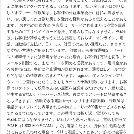
ードの番号を尋ねられます。カード番号により、詐欺師はカードの資
金に即座にアクセスできるようになります。 払い戻しまたは割り戻
しのオファー：詐欺師は、お客様の公益事業会社には払い過ぎがあ
り、払い戻しまたは割り戻しを受ける権利があると伝えることがあり
ます。 お客様の自衛方法 お客様は、サービス停止または停電を回避
するためにプリペイドカードを決して購入してはなりません。PG&E
は、お客様が請求を支払う方法を指定しておらず、オンライン、電
話、自動銀行支払い、Eメール、対面での支払い受理など、さまざま
な支払い方法をご用意しています。 詐欺師から事前通知なくサービ
スの即時停止または停電を脅されたた場合、お客様は電話を切る、E
メールを削除する、またはドアを閉める必要があります。延滞金があ
るお客様には、事前に停止通知が送信されます。通常はEメールで定
期的な毎月の請求書が含まれています。 pge.comでオンラインアカ
ウントにご登録いただくことももう一つの予防対策になります。お客
様はログインして残高や支払い履歴を確認するだけでなく、繰り返し
発生する支払い、ペーパーレス請求、役に立つアラートに登録するこ
ともできます。 信頼できる電話番号になりすます詐欺師：詐欺師は
電話ディスプレイに表示される本物そっくりの800番サービスを作成
できるまでになっています。この番号では折り返し電話をしても
PG&Eにはつながりません。疑わしいと思った場合は、電話を切って
PG&E（1-833-500-SCAM）までお電話ください。身体的に危険な状
態にあると思われる場合は、911に電話してください。 詐欺の被害を