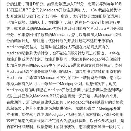
分的注册，而非D部分。如果您希望加入D部分，您可以等到每年10月
15日至12月7日之间的Medicare开放注册期加入。 <3> 我能在优势计
划开放注册期做什么？ 如问答一所述，优势计划开放注册期仅适用于
已加入优势计划的人士。在此期间，您可以在各个优势计划间进行更
改，或者退出您的Medicare优势计划以回到原有的Medicare A部分和B
部分。如果您回到了原有的Medicare，您可以选择加入Medicare D部
分的药物计划。请注意，优势计划的开放注册期不适用于原有的
Medicare的受益人，这意味着这部分人不能在此期间从原有的
Medicare切换到优势计划，也不能在D部分计划间进行更改。 <4>在一
般注册期或优势计划开放注册期期间，我能否将Medigap/补充保险计
划加入到原有的Medicare中？ Medicare通常在您支付自付额后，支付
Medicare涵盖的服务或物品费用的80%。如果您决定继续使用原有的
Medicare，并希望在Medicare不支付的20%上获得财务帮助，您可以
考虑为原有的Medicare添加一个Medigap计划。理想情况下，购买
Medigap的最佳时间是在Medigap开放注册期，该注册期从您达到65岁
或以上并已加入Medicare B部分的当月第一天开始，共持续六个月。
在此期间，无论您的健康状况如何，Medigap公司必须以最好的价格卖
给您保险，并且不能拒绝为您提供保险。 如果您错过了Medigap开放
注册期，您仍然可以申请Medigap，但您可能会面对核保：保险公司用
它来了解您的健康状况并决定是否为您提供保险、以什么价格提供、是
否有例外或限制。根据您既往的健康状况，您可能需要等待一段时间，