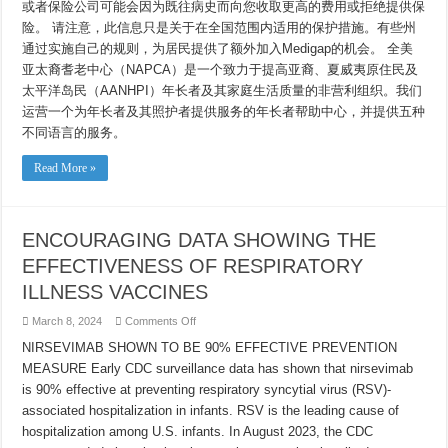
或者保险公司可能会因为既往病史而向您收取更高的费用或拒绝提供保
险。 请注意，此信息只是关于在全国范围内适用的保护措施。有些州
通过实施自己的规则，为居民提供了额外加入Medigap的机会。 全美
亚太裔耆老中心（NAPCA）是一个致力于提高亚裔、夏威夷原住民及
太平洋岛民（AANHPI）年长者及其家庭生活质量的非营利组织。我们
运营一个为年长者及其照护者提供服务的年长者帮助中心，并提供五种
不同语言的服务。
Read More »
ENCOURAGING DATA SHOWING THE
EFFECTIVENESS OF RESPIRATORY
ILLNESS VACCINES
on
March 8, 2024
Comments Off
ENCOURAGING
DATA
NIRSEVIMAB SHOWN TO BE 90% EFFECTIVE PREVENTION
SHOWING
MEASURE Early CDC surveillance data has shown that nirsevimab
THE
EFFECTIVENESS
is 90% effective at preventing respiratory syncytial virus (RSV)-
OF
RESPIRATORY
associated hospitalization in infants. RSV is the leading cause of
ILLNESS
VACCINES
hospitalization among U.S. infants. In August 2023, the CDC