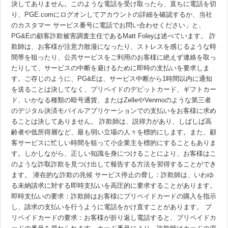
決してありません。このような電話を受け取ったら、直ちに電話を切
な
い
り、PGE.comにログオンしてアカウントの詳細を確認するか、当社
方
のカスタマー サービス番号に電話でお問い合わせください」と、
法
は
PG&Eの顧客詐欺被害調査主任であるMatt Foleyは述べています。 詐
次
欺師は、お客様が注意力散漫になったり、ストレスを感じるような時
の
間帯を狙ったり、公共サービスをご利用のお客様に絶えず連絡を取っ
と
お
たりして、サービスの中断を避けるために即時の支払いを要求しま
り
す。ご存じのように、PG&Eは、サービス中断から1時間以内に通知
で
す。
を送ることは決してなく、プリペイドのデビットカード、ギフトカー
ド、いかなる種類の暗号通貨、またはZelleやVenmoのような第三者
のデジタル決済モバイルアプリケーションでの支払いをお客様に求め
ることは決してありません。 詐欺師は、説得力があり、しばしば高
齢者や低所得層など、最も弱い立場の人々を標的にします。また、顧
客サービスに忙しい時間を狙って小企業主を標的にすることもありま
す。しかしながら、正しい知識を身につけることにより、お客様はこ
のような詐取詐欺を見つけ出して報告する方法を習得することができ
ます。 潜在的な詐欺の兆候 サービス停止の脅し：詐欺師は、いわゆ
る未納請求に対する即時支払いを高圧的に要求することがあります。
即時支払いの要求：詐欺師はお客様にプリペイドカードの購入を指示
し、請求の支払いを行うように電話をかけ直すことがあります。 プ
リペイドカードの要求：お客様が折り返し電話すると、プリペイドカ