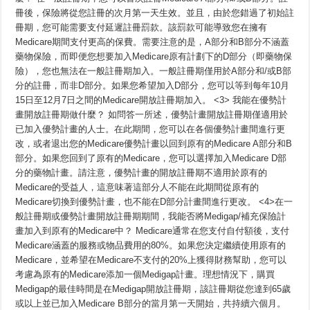
冊後，保險將從您註冊的次月第一天生效。並且，由於您錯過了初始註
冊期，您可能需要支付延遲註冊罰款。該罰款可能導致您在擁有
Medicare期間支付更高的保費。需要注意的是，A部分和B部分不涵蓋
藥物保險，而即便您想要加入Medicare原有計劃下的D部分（即藥物保
險），您也無法在一般註冊期加入。一般註冊期僅用於A部分和/或B部
分的註冊，而非D部分。如果您希望加入D部分，您可以等到每年10月
15日至12月7日之間的Medicare開放註冊期加入。 <3> 我能在優勢計
畫開放註冊期做什麼？ 如問答一所述，優勢計畫開放註冊期僅適用於
已加入優勢計畫的人士。在此期間，您可以在各個優勢計畫間進行更
改，或者退出您的Medicare優勢計畫以回到原有的Medicare A部分和B
部分。如果您回到了原有的Medicare，您可以選擇加入Medicare D部
分的藥物計畫。請注意，優勢計畫的開放註冊期不適用於原有的
Medicare的受益人，這意味著這部分人不能在此期間從原有的
Medicare切換到優勢計畫，也不能在D部分計畫間進行更改。 <4>在一
般註冊期或優勢計畫開放註冊期期間，我能否將Medigap/補充保險計
畫加入到原有的Medicare中？ Medicare通常在您支付自付額後，支付
Medicare涵蓋的服務或物品費用的80%。如果您決定繼續使用原有的
Medicare，並希望在Medicare不支付的20%上獲得財務幫助，您可以
考慮為原有的Medicare添加一個Medigap計畫。理想情況下，購買
Medigap的最佳時間是在Medigap開放註冊期，該註冊期從您達到65歲
或以上並已加入Medicare B部分的當月第一天開始，共持續六個月。