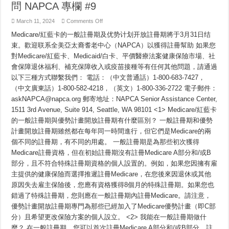
問 NAPCA 專欄 #9
on
March 11, 2024
Comments Off
問
Medicare/紅藍卡的一般註冊期及优势计划开放註冊期將于3月31日结
NAPCA
專
束。歡迎联系全美亞太裔耆老中心（NAPCA）以獲得註冊幫助 如果您
欄
對Medicare/紅藍卡、Medicaid/白卡、平價醫療法案健康保險市場、社
#9
會保障退休福利、補充保障收入或疫苗接種等有任何其他問題，請通過
以下三種方式聯繫我們： 電話：（中文普通話）1-800-683-7427，
（中文廣東話）1-800-582-4218，（英文）1-800-336-2722 電子郵件：
askNAPCA@napca.org 郵寄地址：NAPCA Senior Assistance Center,
1511 3rd Avenue, Suite 914, Seattle, WA 98101 <1> Medicare/紅藍卡
的一般註冊期與優勢計畫開放註冊期有什麼區別？ 一般註冊期和優勢
計畫開放註冊期雖然都在每年同一時間進行，但它們是Medicare的兩
個不同的註冊期，有不同的用處。 一般註冊期是為那些初次獲得
Medicare註冊資格，但在初始註冊期沒有註冊Medicare A部分和/或B
部分，且不符合特殊註冊期資格的個人設置的。例如，如果您因擁有雇
主提供的健康保險而選擇推遲註冊Medicare，在您後來因退休或其他
原因失去雇主保險後，您應有資格獲得8個月的特殊註冊期。如果您也
錯過了特殊註冊期，您則應在一般註冊期內註冊Medicare。請注意，
優勢計畫開放註冊期專門為那些已經加入了Medicare優勢計畫（即C部
分）且希望更改保險方案的個人設立。 <2> 我能在一般註冊期做什
麼？ 在一般註冊期，您可以首次註冊Medicare A部分和/或B部分。註