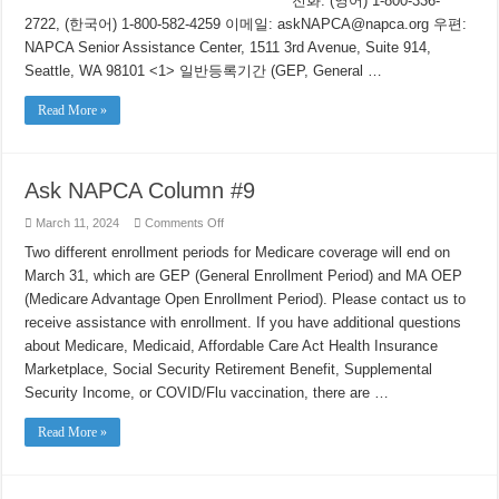
전화: (영어) 1-800-336-
2722, (한국어) 1-800-582-4259 이메일: askNAPCA@napca.org 우편:
NAPCA Senior Assistance Center, 1511 3rd Avenue, Suite 914,
Seattle, WA 98101 <1> 일반등록기간 (GEP, General …
Read More »
Ask NAPCA Column #9
on
March 11, 2024
Comments Off
Ask
NAPCA
Two different enrollment periods for Medicare coverage will end on
Column
March 31, which are GEP (General Enrollment Period) and MA OEP
#9
(Medicare Advantage Open Enrollment Period). Please contact us to
receive assistance with enrollment. If you have additional questions
about Medicare, Medicaid, Affordable Care Act Health Insurance
Marketplace, Social Security Retirement Benefit, Supplemental
Security Income, or COVID/Flu vaccination, there are …
Read More »