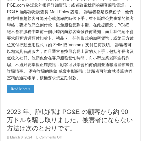
避
PGE.com 確認您的帳戶詳細資訊；或者致電我們的顧客服務電話」，
免
成
PG&E 顧客詐欺調查長 Matt Foley 說道。 詐騙者都是投機份子，他們
為
會找機會趁顧客可能分心或焦慮的時候下手，並不斷跟公共事業的顧客
受
害
聯絡，要求他們立刻付款，以免服務受到中斷。在此提醒您，PG&E
者
絕不會在服務中斷前一個小時內向顧客寄發任何通知，而且我們絕不會
的
要求顧客透過預付扣款卡、禮品卡、任何形式的加密貨幣，或第三方數
方
法。
位支付行動應用程式（如 Zelle 或 Venmo）支付任何款項。 詐騙者可
以相當具有說服力，而且通常會找最容易上當的人下手，包括年長者及
低收入社群。他們也會在客戶服務繁忙時間，向小型企業老闆進行詐
騙。不過只要掌握正確資訊，顧客可以學會如何偵測並通報這些掠奪性
詐騙情事。 潛在詐騙的跡象 威脅中斷服務：詐騙者可能會就某筆他們
宣稱的逾期帳單，積極要求您立刻付款。 …
Read More »
2023 年、詐欺師は PG&E の顧客から約 90
万ドルを騙し取りました。被害者にならない
方法は次のとおりです。
on
March 8, 2024
Comments Off
2023