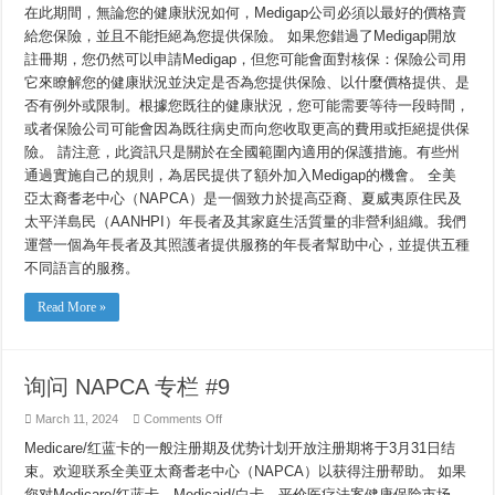
在此期間，無論您的健康狀況如何，Medigap公司必須以最好的價格賣
給您保險，並且不能拒絕為您提供保險。 如果您錯過了Medigap開放
註冊期，您仍然可以申請Medigap，但您可能會面對核保：保險公司用
它來瞭解您的健康狀況並決定是否為您提供保險、以什麼價格提供、是
否有例外或限制。根據您既往的健康狀況，您可能需要等待一段時間，
或者保險公司可能會因為既往病史而向您收取更高的費用或拒絕提供保
險。 請注意，此資訊只是關於在全國範圍內適用的保護措施。有些州
通過實施自己的規則，為居民提供了額外加入Medigap的機會。 全美
亞太裔耆老中心（NAPCA）是一個致力於提高亞裔、夏威夷原住民及
太平洋島民（AANHPI）年長者及其家庭生活質量的非營利組織。我們
運營一個為年長者及其照護者提供服務的年長者幫助中心，並提供五種
不同語言的服務。
Read More »
询问 NAPCA 专栏 #9
on
March 11, 2024
Comments Off
询
Medicare/红蓝卡的一般注册期及优势计划开放注册期将于3月31日结
问
NAPCA
束。欢迎联系全美亚太裔耆老中心（NAPCA）以获得注册帮助。 如果
专
您对Medicare/红蓝卡、Medicaid/白卡、平价医疗法案健康保险市场、
栏