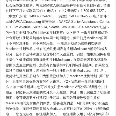
#9
社会保障退休福利、补充保障收入或疫苗接种等有任何其他问题，请通
过以下三种方式联系我们： 电话：（中文普通话）1-800-683-7427，
（中文广东话）1-800-582-4218，（英文）1-800-336-2722 电子邮件：
askNAPCA@napca.org 邮寄地址：NAPCA Senior Assistance Center,
1511 3rd Avenue, Suite 914, Seattle, WA 98101 <1> Medicare/红蓝卡
的一般注册期与优势计划开放注册期有什么区别？ 一般注册期和优势
计划开放注册期虽然都在每年同一时间进行，但它们是Medicare的两
个不同的注册期，有不同的用处。 一般注册期是为那些初次获得
Medicare注册资格，但在初始注册期没有注册Medicare A部分和/或B
部分，且不符合特殊注册期资格的个人设置的。例如，如果您因拥有雇
主提供的健康保险而选择推迟注册Medicare，在您后来因退休或其他
原因失去雇主保险后，您应有资格获得8个月的特殊注册期。如果您也
错过了特殊注册期，您则应在一般注册期内注册Medicare。请注意，
优势计划开放注册期专门为那些已经加入了Medicare优势计划（即C部
分）且希望更改保险方案的个人设立。 <2> 我能在一般注册期做什
么？ 在一般注册期，您可以首次注册Medicare A部分和/或B部分。注
册后，保险将从您注册的次月第一天生效。并且，由于您错过了初始注
册期，您可能需要支付延迟注册罚款。该罚款可能导致您在拥有
Medicare期间支付更高的保费。需要注意的是，A部分和B部分不涵盖
药物保险，而即便您想要加入Medicare原有计划下的D部分（即药物保
险），您也无法在一般注册期加入。一般注册期仅用于A部分和/或B部