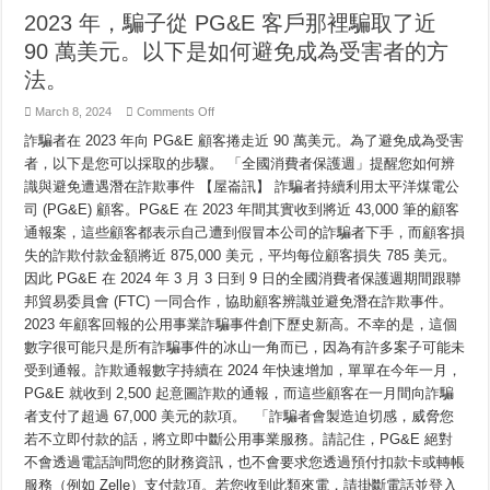
2023 年，騙子從 PG&E 客戶那裡騙取了近
90 萬美元。以下是如何避免成為受害者的方
法。
on
March 8, 2024
Comments Off
2023
年，
詐騙者在 2023 年向 PG&E 顧客捲走近 90 萬美元。為了避免成為受害
騙
者，以下是您可以採取的步驟。 「全國消費者保護週」提醒您如何辨
子
識與避免遭遇潛在詐欺事件 【屋崙訊】 詐騙者持續利用太平洋煤電公
從
PG&E
司 (PG&E) 顧客。PG&E 在 2023 年間其實收到將近 43,000 筆的顧客
客
通報案，這些顧客都表示自己遭到假冒本公司的詐騙者下手，而顧客損
戶
那
失的詐欺付款金額將近 875,000 美元，平均每位顧客損失 785 美元。
裡
因此 PG&E 在 2024 年 3 月 3 日到 9 日的全國消費者保護週期間跟聯
騙
取
邦貿易委員會 (FTC) 一同合作，協助顧客辨識並避免潛在詐欺事件。
了
2023 年顧客回報的公用事業詐騙事件創下歷史新高。不幸的是，這個
近
數字很可能只是所有詐騙事件的冰山一角而已，因為有許多案子可能未
90
萬
受到通報。詐欺通報數字持續在 2024 年快速增加，單單在今年一月，
美
PG&E 就收到 2,500 起意圖詐欺的通報，而這些顧客在一月間向詐騙
元。
以
者支付了超過 67,000 美元的款項。 「詐騙者會製造迫切感，威脅您
下
若不立即付款的話，將立即中斷公用事業服務。請記住，PG&E 絕對
是
如
不會透過電話詢問您的財務資訊，也不會要求您透過預付扣款卡或轉帳
何
服務（例如 Zelle）支付款項。若您收到此類來電，請掛斷電話並登入