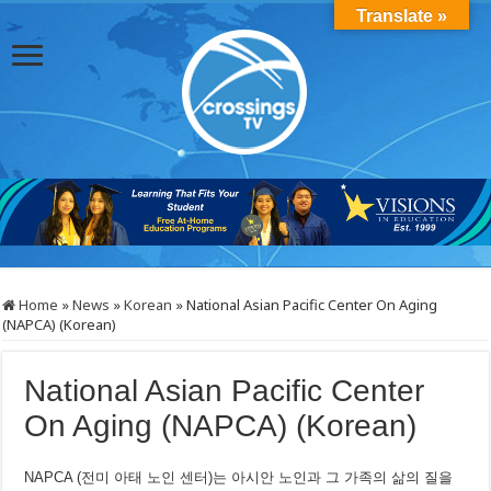
Translate »
Home
»
News
»
Korean
»
National Asian Pacific Center On Aging
(NAPCA) (Korean)
National Asian Pacific Center
On Aging (NAPCA) (Korean)
NAPCA (전미 아태 노인 센터)는 아시안 노인과 그 가족의 삶의 질을