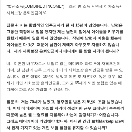
*합산소득(COMBINED INCOME*) = 조정 총 소득 + 면세 이자소득+
사회보장 은퇴연금의 ½
집문
4:
저는
합법적인
영주권자가
된
지
15
년이
넘었습니다
.
남편은
그동안
직장에서
일을
했지만
저는
남편이
집에서
아이들을
키우기를
원했기
때문에
일을
하지
않았습니다
.
작년에
남편과
이혼을
했는데
아이들은
다
컸기
때문에
남편이
저에게
아무것도
지불하지
않습니
다
.
제가
사회보장
은퇴연금이나
메디케어를
받을
자격이
됩니까
?
네. 이혼한 배우자로서 보험료 없는 메디케어 파트 A에 자격조건이
되며, 전 남편의 근무 크레딧에 따라 사회보장 은퇴연금을 받을 수 있
습니다. 결혼 생활이 10년이 넘었고 이혼 후 재혼하지 않은 경우, 62
세가 되면 사회보장 은퇴연금을, 그리고 65세가 되면 보험료 없는 메
디케어 파트 A에 가입할 수 있습니다.
질문
5:
저는
70
세가
넘었고
,
영주권을
받은
지
5
년이
조금
넘었습니
다
.
이제
메디케어에
가입할
자격이
생겼지만
근무
크레딧이
부족하기
때문에
높은
월
보험료를
지불해야
하는데
감당하기가
어렵습니다
.
그래도
메디케어에
가입해야
합니까
,
아니면
건강
보험
Marketplace
에
서
현재
가지고
있는
개인
보험
플랜을
유지할
수
있습니까
?