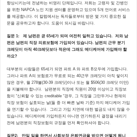
향상시키는데 전념하는 비영리 단체입니다. 저희는 고령자 및 간병인
을 위한 NAPCA 노인 지원 센터를 운영하고 있으며 5개 언어로 서비스
를 제공합니다. 이 칼럼에서는 독자들로부터 받은 몇 가지 중요한 질
문을 공유하고자 합니다. 도움이 되시길 바랍니다.
질문
1:
제
남편은
곧
65
세가
되며
여전히
일하고
있습니다
.
저와
남
편은
남편의
직장
의료보험에
가입되어
있습니다
.
남편의
근무
분기
크레딧이
아직
40
크레딧보다
적은데
그래도
메디케어에
가입해야
할
까요
?
대부분의 사람들은 65세가 되면 파트 A 와 파트 B모두에 가입합니다.
그러나 파트 A의 보험료가 무료로 되는 40근무 크레딧이 아직 쌓이지
않은 경우, 월 278불(30-39 크레딧)이나 또는 월 $506(30 크레딧 미만)
을 지불해야 합니다. 남편분의 직장에 직원이 20명 이상이고 직장보
험이 “신뢰할 수 있는 creditable “경우, 그 직장을 그만두거나 현재의
직장 보험이 실효되는 날(둘 중 더 빠른 날짜 기준) 까지 메디케어 가입
을 연기할 수 있습니다. 그리고 가입 지연에 대한 벌금도 내지 않을 수
있습니다. 메디케어에 가입하든지 아니면 연기하든지 결정을 내리기
전에 남편분의 직장보험의 규정을 먼저 확인하셔야 합니다.
질문
2:
만일
일을
하면서
사회보장
은퇴연금을
받으면
어떻게
됩니