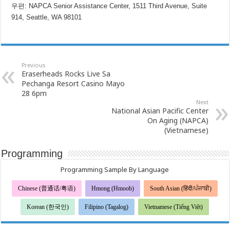
우편: NAPCA Senior Assistance Center, 1511 Third Avenue, Suite
914, Seattle, WA 98101
Previous
Eraserheads Rocks Live Sa
Pechanga Resort Casino Mayo
28 6pm
Next
National Asian Pacific Center
On Aging (NAPCA)
(Vietnamese)
Programming
Programming Sample By Language
Chinese (普通话/粤语)
Hmong (Hmoob)
South Asian (हिंदी/ਪੰਜਾਬੀ)
Korean (한국인)
Filipino (Tagalog)
Vietnamese (Tiếng Việt)