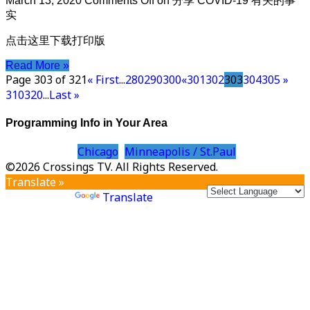
March 13, 2020
Comments Off
on 分享 COVID-19 有关的事
实
点击这里下载打印版
Read More »
Page 303 of 321
« First
...
280
290
300
«
301
302
303
304
305
»
310
320
...
Last »
Programming Info in Your Area
Chicago
Minneapolis / St.Paul
©2026 Crossings TV. All Rights Reserved.
Translate »
Powered by
Translate