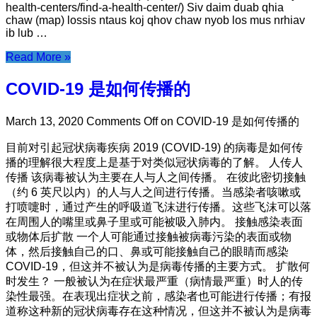
health-centers/find-a-health-center/) Siv daim duab qhia
chaw (map) lossis ntaus koj qhov chaw nyob los mus nrhiav
ib lub …
Read More »
COVID-19 是如何传播的
March 13, 2020
Comments Off
on COVID-19 是如何传播的
目前对引起冠状病毒疾病 2019 (COVID-19) 的病毒是如何传
播的理解很大程度上是基于对类似冠状病毒的了解。 人传人
传播 该病毒被认为主要在人与人之间传播。 在彼此密切接触
（约 6 英尺以内）的人与人之间进行传播。当感染者咳嗽或
打喷嚏时，通过产生的呼吸道飞沫进行传播。这些飞沫可以落
在周围人的嘴里或鼻子里或可能被吸入肺内。 接触感染表面
或物体后扩散 一个人可能通过接触被病毒污染的表面或物
体，然后接触自己的口、鼻或可能接触自己的眼睛而感染
COVID-19，但这并不被认为是病毒传播的主要方式。 扩散何
时发生？ 一般被认为在症状最严重（病情最严重）时人的传
染性最强。在表现出症状之前，感染者也可能进行传播；有报
道称这种新的冠状病毒存在这种情况，但这并不被认为是病毒