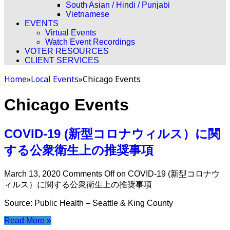
South Asian / Hindi / Punjabi
Vietnamese
EVENTS
Virtual Events
Watch Event Recordings
VOTER RESOURCES
CLIENT SERVICES
Home
»
Local Events
»
Chicago Events
Chicago Events
COVID-19 (新型コロナウィルス）に関
する公衆衛生上の推奨事項
March 13, 2020
Comments Off
on COVID-19 (新型コロナウ
ィルス）に関する公衆衛生上の推奨事項
Source: Public Health – Seattle & King County
Read More »