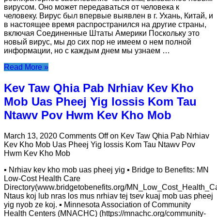
вирусом. Оно может передаваться от человека к
человеку. Вирус был впервые выявлен в г. Ухань, Китай, и
в настоящее время распространился на другие страны,
включая Соединенные Штаты Америки Поскольку это
новый вирус, мы до сих пор не имеем о нем полной
информации, но с каждым днем мы узнаем …
Read More »
Kev Taw Qhia Pab Nrhiav Kev Kho
Mob Uas Pheej Yig lossis Kom Tau
Ntawv Pov Hwm Kev Kho Mob
March 13, 2020
Comments Off
on Kev Taw Qhia Pab Nrhiav
Kev Kho Mob Uas Pheej Yig lossis Kom Tau Ntawv Pov
Hwm Kev Kho Mob
▪ Nrhiav kev kho mob uas pheej yig ▪ Bridge to Benefits: MN
Low-Cost Health Care
Directory(www.bridgetobenefits.org/MN_Low_Cost_Health_Ca
Ntaus koj lub nras los mus nrhiav tej tsev kuaj mob uas pheej
yig nyob ze koj. ▪ Minnesota Association of Community
Health Centers (MNACHC) (https://mnachc.org/community-