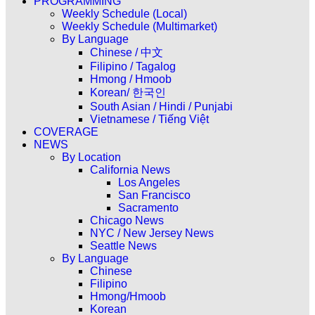
PROGRAMMING
Weekly Schedule (Local)
Weekly Schedule (Multimarket)
By Language
Chinese / 中文
Filipino / Tagalog
Hmong / Hmoob
Korean/ 한국인
South Asian / Hindi / Punjabi
Vietnamese / Tiếng Việt
COVERAGE
NEWS
By Location
California News
Los Angeles
San Francisco
Sacramento
Chicago News
NYC / New Jersey News
Seattle News
By Language
Chinese
Filipino
Hmong/Hmoob
Korean