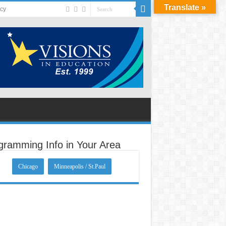
Translate »
acy
gramming Info in Your Area
Chicago
Minneapolis / St.Paul