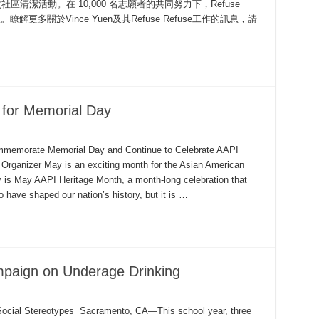
0 次社區清潔活動。在 10,000 名志願者的共同努力下，Refuse
圾。瞭解更多關於Vince Yuen及其Refuse Refuse工作的訊息，請
for Memorial Day
mmemorate Memorial Day and Continue to Celebrate AAPI
rganizer May is an exciting month for the Asian American
y is May AAPI Heritage Month, a month-long celebration that
 have shaped our nation’s history, but it is …
paign on Underage Drinking
 Social Stereotypes Sacramento, CA—This school year, three