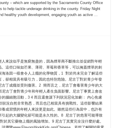
County – which are supported by the Sacramento County Office
to help tackle underage drinking in the county. Friday Night
 and healthy youth development, engaging youth as active …
輕人來說似乎是無窮無盡的，因為煙草商不斷推出並促銷對年輕
品。這些口味如芒果、薄荷、草莓和香草等，可以掩蓋煙草的刺
與海洛因一樣會令人上癮的化學物質，1 對於尚未完全了解這些
言，卻相當具有吸引力，因此也特別危險。尼古丁對於青少年發
尼古丁成癮並受到傷害。2 簡而言之，尼古丁會毒害青少年的大
，而尼古丁會對青少年和年輕人產生負面影響。尼古丁事實上會改
的腦細胞活動，3 4 而且還會讓下列狀況惡化加劇： 內心焦慮
，對這些狀況自然非常熟悉，而且也已相當具有挑戰性。這些影響結果
和養成習慣的年輕人來說更是如此。雖然這些行為當中，也許有
所引起的大腦變化卻可能是永久性的。8 尼古丁的危害可能導致
對於其它藥物上癮的風險增加。9 尼古丁其實完全沒什麼好處。
w.FlavorsHookKids.org/Chinese。若想了解關於吸電