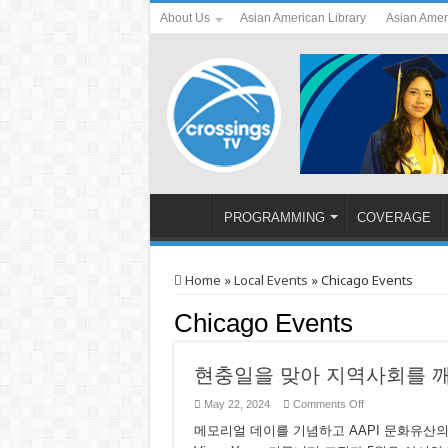
About Us
Asian American Library
Asian Amer
PROGRAMMING
COVERAGE
Home
»
Local Events
»
Chicago Events
Chicago Events
현충일을 맞아 지역사회를 
on
May 22, 2024
Comments Off
현
메모리얼 데이를 기념하고 AAPI 문화유산
충
일