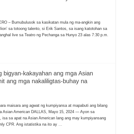
– Bumubulusok sa kasikatan mula ng ma-angkin ang
lion’ sa totoong talento, si Erik Santos, sa isang katotohan sa
nghal live sa Teatro ng Pechanga sa Hunyo 23 alas 7:30 p.m.
g bigyan-kakayahan ang mga Asian
t ang mga nakaliligtas-buhay na
ara maisara ang agwat ng kumpiyansa at mapabuti ang bilang
 mga Asian American DALLAS, Mayo 15, 2024 — Ayon sa
n, isa sa apat na Asian American lang ang may kumpiyansang
y CPR. Ang istatistika na ito ay …