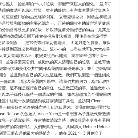
齊心協力，撿起哪怕一小片垃圾，都能帶來巨大的變化。 選擇可
持續的做法可以減少垃圾，並有助於防止有害毒素通過垃圾進入
，可重複使用的物品更經濟划算。 妥善處理垃圾、回收品和破損
料是垃圾和廢物的主要來源之一。正確的回收有助於營造更健康
的分類會導致更多的垃圾，所以請提前分類好您的物品，尤其是
物品留在海灘或公園可能會被視為非法傾倒，即使是在垃圾桶旁
。不要冒這個險——把它們帶回家妥善處理。 固定好您的貨物。確保
中掉落到高速公路和道路上。這小小的一步舉措就可以大大改善
家人要妥善處理垃圾。改變要從自己開始。我在家裡也踐行這一
頭，並妥善丟棄它們。鼓勵您的家人清理自己的垃圾，並教育他
已經將保持和美化公共空間作為我的家庭優先事項，並且也鼓勵家
開始，並且動員自己的家人也這樣做。我們可以製造一個連鎖效
在一個健康、清潔及美麗的社區中。讓我們共同努力，為自己的社
資源。這不僅是履行自己的責任，也是做正確的事。通過做出小
可以為子孫後代保持一個清潔的空間。 如果您想加入全州範圍內
區中組織一次清潔活動或訂購清潔工具包，並訪問 Clean
om。 祝大家度過一個美好而乾淨的陣亡將士紀念日週末。讓我們把加州零垃圾
use Refuse 的創始人 Vince Yuen是一名想要為子孫後代營造清
女兒一起清潔街區。在當地做清潔之時，他發現還有更多有著同
的鄰裡街坊。人們聚集在一起，共同加入 Refuse Refuse
愛三藩市是他最大的熱情之一。他在 2021 年 3 月創立了