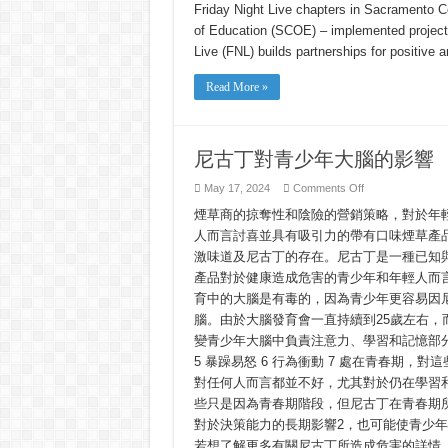
Friday Night Live chapters in Sacramento 
24
Campaign
of Education (SCOE) – implemented projects 
on
Underage
Live (FNL) builds partnerships for positive
Drinking
Read More »
尼古丁對青少年大腦的影響
on
May 17, 2024
Comments Off
尼
煙草商的掠奪性和陰險的營銷策略，對於年
古
丁
人而言討喜並具有吸引力的帶有口味煙草產
對
激味道及尼古丁的存在。尼古丁是一種已知
青
少
產品對於健康造成危害的青少年和年輕人而
年
育中的大腦是有毒的，因為青少年更容易因
大
腦。由於大腦發育會一直持續到25歲左右
腦
的
變青少年大腦中負責注意力、學習和記憶部分
影
5 暴躁易怒 6 行為衝動 7 處在青春期
響
對任何人而言都並不好，尤其對於仍在學習
些只是因為青春期階段，但尼古丁在青春期
對於決策能力的長期影響2，也可能使青少年
若想了解更多有關尼古丁所造成危害的詳情，請瀏覽ww