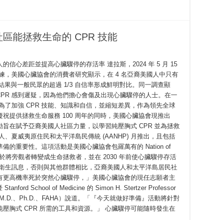
區能拯救生命的 CPR 技能
心差距並提高心臟驟停的存活率 達拉斯，2024 年 5 月 15
 訓練，美國心臟協會的消費者研究顯示，在 4 名亞裔美國人中只有
結果與一般民眾的超過 1/3 自信率形成鮮明對比。同一調查顯
 CPR 感到遲疑，因為他們擔心會傷及出現心臟驟停的人士。在一
為了加強 CPR 技能、知識和自信，並縮短差異，作為領先全球
祝提供拯救生命服務 100 周年的同時，美國心臟協會現推出
旨在賦予亞裔美國人社區力量，以學習純壓胸式 CPR 並為拯救
、夏威夷原住民和太平洋島民傳統 (AANHP) 月推出，且包括
的重要性。這項活動是美國心臟協會包羅萬有的 Nation of
動專注於將旁觀者轉變成生命拯救者，並在 2030 年前使心臟驟停存活
共衛生訊息，否則與其他群體相比，亞裔美國人和太平洋島居民社
有更高機率死於突然心臟驟停，」美國心臟協會的現任志願者主
Stanford School of Medicine 的 Simon H. Stertzer Professor
eph C. Wu（M.D.、Ph.D.、FAHA）說道。「『今天就做好準備』活動將針對
壓胸式 CPR 所需的工具和資源。」 心臟驟停可能隨時發生在
 …