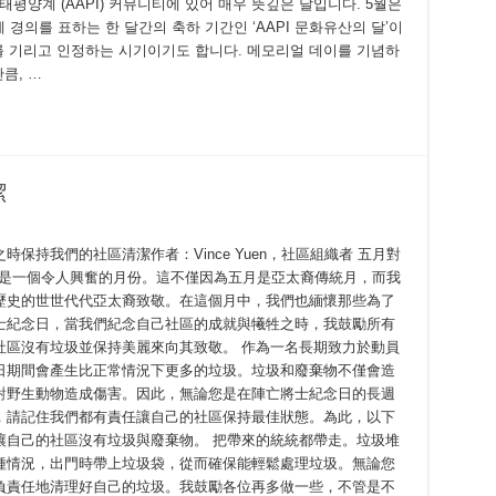
안 태평양계 (AAPI) 커뮤니티에 있어 매우 뜻깊은 달입니다. 5월은
 경의를 표하는 한 달간의 축하 기간인 ‘AAPI 문화유산의 달’이
를 기리고 인정하는 시기이기도 합니다. 메모리얼 데이를 기념하
큼, …
潔
保持我們的社區清潔作者：Vince Yuen，社區組織者 五月對
說是一個令人興奮的月份。這不僅因為五月是亞太裔傳統月，而我
歷史的世世代代亞太裔致敬。在這個月中，我們也緬懷那些為了
士紀念日，當我們紀念自己社區的成就與犧牲之時，我鼓勵所有
社區沒有垃圾並保持美麗來向其致敬。 作為一名長期致力於動員
日期間會產生比正常情況下更多的垃圾。垃圾和廢棄物不僅會造
對野生動物造成傷害。因此，無論您是在陣亡將士紀念日的長週
，請記住我們都有責任讓自己的社區保持最佳狀態。為此，以下
讓自己的社區沒有垃圾與廢棄物。 把帶來的統統都帶走。垃圾堆
種情況，出門時帶上垃圾袋，從而確保能輕鬆處理垃圾。無論您
負責任地清理好自己的垃圾。我鼓勵各位再多做一些，不管是不