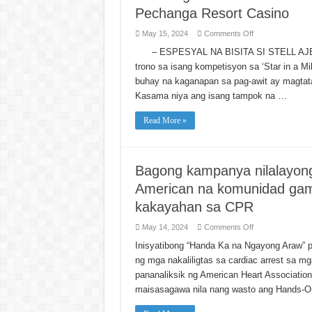
Pechanga Resort Casino
on
May 15, 2024
Comments Off
Sa
Isang
– ESPESYAL NA BISITA SI STELL AJERO 
Milestone
trono sa isang kompetisyon sa ‘Star in a Mil
US
Tour:
buhay na kaganapan sa pag-awit ay magtata
Erik
Santos
Kasama niya ang isang tampok na …
Live
sa
Hunyo
Read More »
23
sa
Pechanga
Resort
Casino
Bagong kampanya nilalayon
American na komunidad gami
kakayahan sa CPR
on
May 14, 2024
Comments Off
Bagong
kampanya
Inisyatibong “Handa Ka na Ngayong Araw” p
nilalayong
ng mga nakaliligtas sa cardiac arrest sa
bigyan-
kakayahan
pananaliksik ng American Heart Associatio
ang
mga
maisasagawa nila nang wasto ang Hands-Onl
Asian
American
na