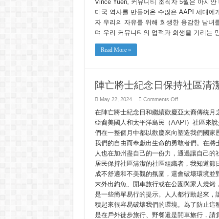
Vince Yuen, 커뮤니티 조직자 5월은 아시
을
미국 역사를 만들어온 수많은 AAPI 세대에게
맞
아
자 우리의 자유를 위해 희생한 용감한 남녀
지
며 우리 커뮤니티의 업적과 희생을 기리는 만
역
사
Read More »
회
를
깨
끗
하
陣亡將士紀念日保持社區清
게
유
on
May 22, 2024
Comments Off
지
陣
하
在陣亡將士紀念日和繼續歡慶亞太裔傳統月之時
亡
기
將
亞裔美國人和太平洋島民（AAPI）社區來
士
們在一整個月中都以歡慶來向塑造我們國家
紀
念
我們的自由而奉獻出生命的勇敢者們。在將
日
人也在加州盡自己的一份力，通過讓自己的
保
居民保持社區清潔的社區組織者，我知道節
持
社
成不舒適和不美觀的氛圍，還會破壞環境並
區
末外出釣魚、開車旅行或在公園與家人燒烤
清
潔
是一些簡單易行的提示。人人都行動起來，
積起來很容易破壞我們的環境。為了防止這
是在戶外徒步旅行、野餐還是開車旅行，請