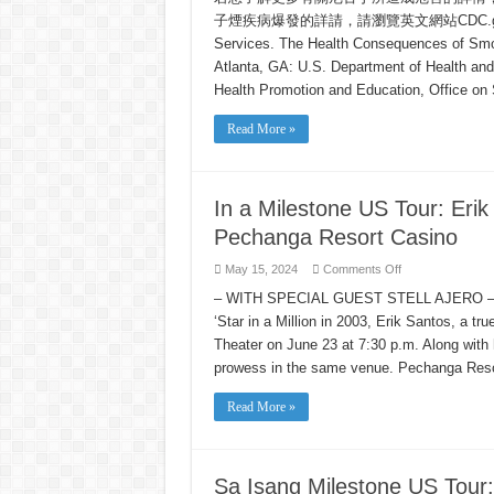
子煙疾病爆發的詳請，請瀏覽英文網站CDC.gov。 參考資
Services. The Health Consequences of Smok
Atlanta, GA: U.S. Department of Health and
Health Promotion and Education, Office on
Read More »
In a Milestone US Tour: Erik
Pechanga Resort Casino
on
May 15, 2024
Comments Off
In
a
– WITH SPECIAL GUEST STELL AJERO – Risin
Milestone
‘Star in a Million in 2003, Erik Santos, a tru
US
Tour:
Theater on June 23 at 7:30 p.m. Along with h
Erik
Santos
prowess in the same venue. Pechanga Res
Live
on
June
Read More »
23
Only
at
Pechanga
Resort
Casino
Sa Isang Milestone US Tour: