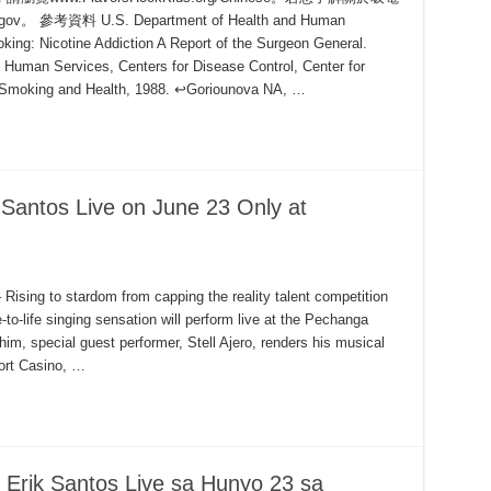
料 U.S. Department of Health and Human
ing: Nicotine Addiction A Report of the Surgeon General.
 Human Services, Centers for Disease Control, Center for
 Smoking and Health, 1988. ↩︎Goriounova NA, …
 Santos Live on June 23 Only at
g to stardom from capping the reality talent competition
e-to-life singing sensation will perform live at the Pechanga
im, special guest performer, Stell Ajero, renders his musical
ort Casino, …
 Erik Santos Live sa Hunyo 23 sa