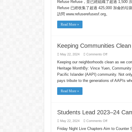
Refuse Refuse，並已經組織了超過 1,50
Refuse 已經收集了超過 425,000 加侖的垃
訪問 www.refuserefusesf.org。
Read More »
Keeping Communities Clean 
on
May 22, 2024
Comments Off
Keeping
Communities
Keeping our neighborhoods clean as we co
Clean
Heritage MonthBy: Vince Yuen, Community O
for
Memorial
Pacific Islander (AAPI) community. Not onl
Day
pays tribute to the generations of AAPIs who
Read More »
Students Lead 2023–24 Cam
on
May 22, 2024
Comments Off
Students
Lead
Friday Night Live Chapters Aim to Counter
2023–