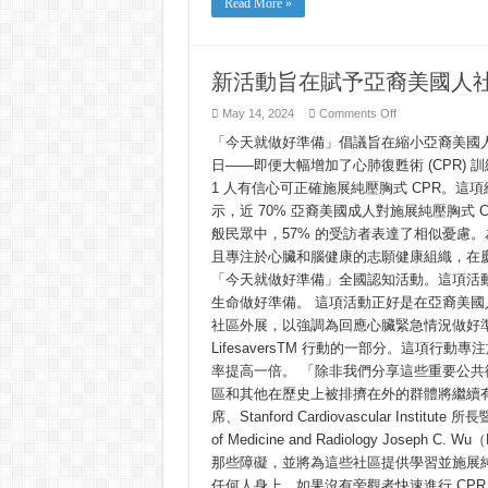
Read More »
komunidad
gamit
ang
mga
nakaliligtas-
buhay
新活動旨在賦予亞裔美國人社
na
kakayahan
on
May 14, 2024
Comments Off
sa
新
CPR
「今天就做好準備」倡議旨在縮小亞裔美國人的信
活
動
日——即便大幅增加了心肺復甦術 (CPR)
旨
1 人有信心可正確施展純壓胸式 CPR。這項
在
賦
示，近 70% 亞裔美國成人對施展純壓胸式
予
般民眾中，57% 的受訪者表達了相似憂慮。
亞
且專注於心臟和腦健康的志願健康組織，在慶
裔
美
「今天就做好準備」全國認知活動。這項活動
國
生命做好準備。 這項活動正好是在亞裔美國人
人
社
社區外展，以強調為回應心臟緊急情況做好準備
區
LifesaversTM 行動的一部分。這項行
能
率提高一倍。 「除非我們分享這些重要公
拯
救
區和其他在歷史上被排擠在外的群體將繼續
生
席、Stanford Cardiovascular Institute 所長暨 
命
的
of Medicine and Radiology Jos
CPR
那些障礙，並將為這些社區提供學習並施展純
技
能
任何人身上。如果沒有旁觀者快速進行 CPR