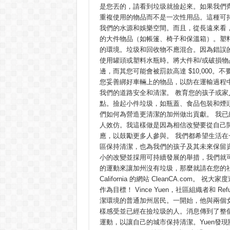
是您丟的，請看到垃圾就撿起來。如果我們
重複使用的物品而不是一次性用品。這種可
我們的水源和娛樂空間。而且，從長遠來看
的大件物品（如帳篷、椅子和保溫箱）。塑
的環境。垃圾和回收物不應混合。因為錯誤
使用罐頭或塑料水瓶時。將大件和/或破損
邊，而其您可能會被罰款高達 $10,000
您妥善綁好車輛上的物品，以防在運輸過程
我們的道路安全和清潔。 教育您的孩子或
點。撿起小件垃圾，如瓶蓋、食品包裝和煙
們如何為營造更清潔的加州做出貢獻。 我
人效仿。我這樣做是因為相信改變要從自己
應，以鼓勵更多人參與。 我們都希望生活
區保持清潔，也為我們的孩子及其未來保留
小的改變並採用可持續發展的舉措，我們就
的運動來讓加州沒有垃圾，那麼就請在您的社
California 的網站 CleanCA.c
作為目標！ Vince Yuen，社區組織者和 Ref
潔環境的普通加州居民。一開始，他與兩個
樣感受並已經在撿垃圾的人。消息傳到了整個城市
運動，以讓自己的城市保持清潔。Yuen發現關