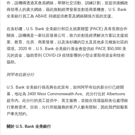
作，該機構透過其會員網絡，舉辦社交活動、訓練計劃，並提供接觸政
商領導人的廣大網絡，藉此推動經濟發展並創造商業機會。U.S. Bank
全美銀行員工為 ABAIE 持續提供教育及網絡關係方面的支援。
在洛杉磯，U.S. Bank 全美銀行和亞太就業聯盟 (PACE) 具有長期合作
關係，該機構是一家社區發展公司，致力於創造經濟解決方案以支援就
業、教育、住房、商業發展，以及洛杉磯的亞太及其他多元種族社區的
環境。2020 年，U.S. Bank 全美銀行基金會提供給 PACE $50,000 美
元的資金，協助受到 COVID-19 疫情影響的小型企業取得資金和技術
協助。
阿罕布拉新分行
U.S. Bank 全美銀行很高興在此宣布，加州阿罕布拉的新分行已經開
幕，地址為 2400 West Commonwealth Ave。此分行位於 Albertsons
超市內。此分行的員工提供中、英文服務，並能在現場協助各位處理銀
行業務需求。目前，分行所能服務的客戶人數有限制，因此我們鼓勵客
戶事先預約。
關於
U.S. Bank
全美銀行