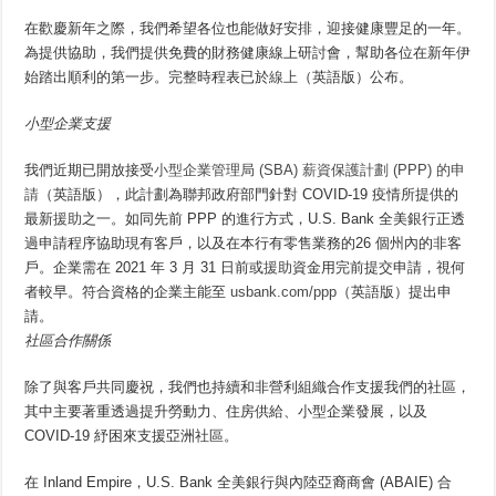
在歡慶新年之際，我們希望各位也能做好安排，迎接健康豐足的一年。
為提供協助，我們提供免費的財務健康線上研討會，幫助各位在新年伊
始踏出順利的第一步。完整時程表已於
線上
（英語版）公布。
小型企業支援
我們近期已開放接受
小型企業管理局 (SBA) 薪資保護計劃 (PPP) 的申
請
（英語版），此計劃為聯邦政府部門針對 COVID-19 疫情所提供的
最新
援助
之一。如同先前 PPP 的進行方式，U.S. Bank 全美銀行正透
過申請程序協助現有客戶，以及在本行有零售業務的26 個州內的非客
戶。企業需在 2021 年 3 月 31 日前或
援助
資金用完前提交申請，視何
者較早。符合資格的企業主能至
usbank.com/ppp
（英語版）提出申
請。
社區合作關係
除了與客戶共同慶祝，我們也持續和非營利組織合作支援我們的社區，
其中主要著重透過提升勞動力、住房供給、小型企業發展，以及
COVID-19 紓困來支援亞洲社區。
在 Inland Empire，U.S. Bank 全美銀行與內陸亞裔商會 (ABAIE) 合