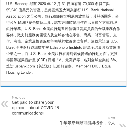
U.S. Bancorp 截至 2020 年 12 月 31 日擁有近 70,000 名員工與
$5,540 億美元的資產，是美國第五大商業銀行 U.S. Bank National
Association 之母公司。銀行總部位於明尼阿波里斯，其關係團隊、分
行和ATM網絡結合數位工具，讓客戶隨時隨地依自己喜歡的方式辦理
銀行業務。U.S. Bank 全美銀行是眾所信賴且認真負責的金融業務合作
夥伴，致力於服務美國境內及全球各地在零售、商業、財富管理、支
付、商務、企業及投資服務等領域的數百萬位客戶。這份承諾讓 U.S.
Bank 全美銀行連續數年被 Ethisphere Institute 評爲全球最具商業道德
企業之一，而 U.S. Bank 全美銀行在應對氣候變遷的行動方面，更獲
得國際碳揭露計畫 (CDP) 評選「A」最高評等，名列全球企業前 5%。
造訪 usbank.com（英語版）以瞭解更多。Member FDIC。Equal
Housing Lender。
Previous
Get paid to share your
opinions about COVID-19
communications!
Next
牛年帶來無限可能與機會，令人