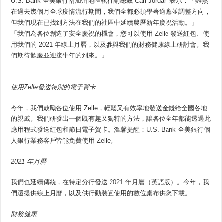
U.S. Bank 全美銀行南加州地區執行副總裁 Carl Jordan 表示：「雖然
在過去幾個月全球疫情流行期間，我們全都必須學著適應並調整方向，
但我們現在已找到方法在我們的社區中延續農曆新年慶祝活動。」
「我們為各位創造了安全慶祝的機會，您可以使用 Zelle 發送紅包、使
用我們的 2021 年線上月曆，以及參與我們的財務健康線上研討會。我
們期待歡慶並迎接牛年的到來。」
使用
Zelle
發送特別的電子賀卡
今年，我們鼓勵各位使用 Zelle，輕鬆又有效率地發送金錢給
全
國各地
的親戚。我們研發出一個既有趣又獨特的方法，讓各位全年都能透過此
應用程式發送紅包和節日電子賀卡。溫馨提醒：U.S. Bank 全美銀行個
人銀行業務客戶皆能免費使用 Zelle。
2021
年月曆
我們也延續傳統，在特定分行發送
2021 年月曆
（英語版）。今年，我
們還提供線上月曆，以及供行動裝置使用的數位桌布供您下載。
財務健
康