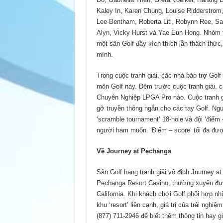
Kaley In, Karen Chung, Louise Ridderstro
Lee-Bentham, Roberta Liti, Robynn Ree, S
Alyn, Vicky Hurst và Yae Eun Hong. Nhóm t
một sân Golf đầy kích thích lẫn thách th
mình.
Trong cuộc tranh giải, các nhà bảo trợ Gol
môn Golf này. Đêm trước cuộc tranh giải, c
Chuyên Nghiệp LPGA Pro nào. Cuộc tranh g
gỡ truyền thông ngắn cho các tay Golf. Ngườ
‘scramble tournament’ 18-hole và đội ‘điểm
người ham muốn. ‘Điểm – score’ tối đa được
Về Journey at Pechanga
Sân Golf hạng tranh giải vô địch Journey at
Pechanga Resort Casino, thường xuyên đư
California. Khi khách chơi Golf phối hợp nh
khu ‘resort’ liền cạnh, giá trị của trải nghi
(877) 711-2946 để biết thêm thông tin hay 