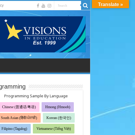
Translate »
acy
gramming
Programming Sample By Language
Chinese (普通话/粤语)
Hmong (Hmoob)
South Asian (हिंदी/ਪੰਜਾਬੀ)
Korean (한국인)
Filipino (Tagalog)
Vietnamese (Tiếng Việt)