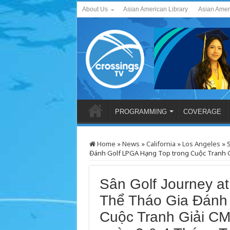
About Us
Asian American Library
Asian Amer
PROGRAMMING
COVERAGE
Home
»
News
»
California
»
Los Angeles
»
S
Đánh Golf LPGA Hạng Top trong Cuộc Tranh G
Sân Golf Journey a
Thể Tháo Gia Đánh 
Cuộc Tranh Giải CM