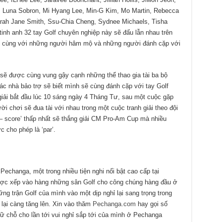
m, Luna Sobron, Mi Hyang Lee, Min-G Kim, Mo Martin, Rebecca
arah Jane Smith, Ssu-Chia Cheng, Sydnee Michaels, Tisha
inh anh 32 tay Golf chuyên nghiệp này sẽ đấu lẫn nhau trên
ức, cùng với những người hâm mộ và những người đánh cặp với
f sẽ được cùng vung gậy cạnh những thể thao gia tài ba bộ
ác nhà bảo trợ sẽ biết mình sẽ cùng đánh cặp với tay Golf
iải bắt đầu lúc 10 sáng ngày 4 Tháng Tư, sau một cuộc gặp
i chơi sẽ đua tài với nhau trong một cuộc tranh giải theo đội
 – score’ thấp nhất sẽ thắng giải CM Pro-Am Cup mà nhiều
 cho phép là ‘par’.
 Pechanga, một trong nhiều tiện nghi nổi bật cao cấp tại
ợc xếp vào hàng những sân Golf cho công chúng hàng đầu ở
ững trận Golf của mình vào một dịp nghỉ lại sang trọng trong
ệm lại càng tăng lên. Xin vào thăm
Pechanga.com
hay gọi số
giữ chỗ cho lần tới vui nghỉ sắp tới của mình ở Pechanga