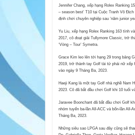
Jennifer Chang, xếp hạng Rolex Ranking 157
– season best’ T10 tại Cuộc Tranh Vô Đị
định chơi chuyên nghiệp sau ‘năm junior y
Yu Liu, xếp hạng Rolex Ranking 163 tính và
2017, cô đoạt giải Tullymore Classic, trở t
‘Vòng – Tour’ Symetra.
Grace Kim leo lên tới hạng 29 trong bảng 
2019, trở thành tay Golf tài tử phái nữ xế
vào ngày 9 Tháng Ba, 2023.
Haeji Kang là một tay Golf nhà nghề Nam H
2023. Cô đã bắt đầu chơi Golf khi 10 tuổi 
Jaravee Boonchant đã bắt đầu chơi Golf kh
nhóm tuyển ba-lần All-ACC và bốn-lần All-
Tháng Ba, 2023.
Những siêu sao LPGA sau đây cũng sẽ tham
Do, Gabriella Then, Greta Voelker, Harang L