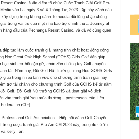
esort Casino là địa điểm tổ chức Cuộc Tranh Giải Golf Pro-
Media vào hai ngày 3 và 4 Tháng Tư, 2023. Dịp này đánh dấu
ch xây dựng trong khung cảnh Temecula đồi lũng chập chùng
giải trong vai trò của một nhà bảo trợ chính thức. Journey at
ịch hàng đầu của Pechanga Resort Casino, và đã vô cùng quen
 tiếp tục làm cuộc tranh giải mang tính chất hoạt động cộng
ng Học Great Oak High School (GOHS) Girls Golf đến giúp
ạn học sinh cơ hội gặp gỡ, chào đón những tay Golf chuyên
tranh tài. Năm nay, Đội Golf Nữ Trường Trung Học GOHS Girls
rợ giúp trong nhiều lãnh vực cho chương trình tranh giải này
ểm trợ tài chánh cho chương trình Golf của GOHS kể từ năm
đội Golf. Đội Golf Nữ trường GOHS đã đoạt giải vô địch
n vào tranh giải ‘sau mùa thường – postseason’ của Liên
 Federation (CIF).
 Professional Golf Association – Hiệp hội đánh Golf Chuyên
t trong cuộc tranh giải Pro-Am CM 2023 này, trong đó có Yu
 và Kelly Tan.