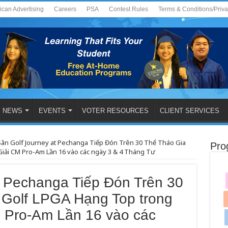
ican Advertising
Careers
PSA
Contest Rules
Terms & Conditions/Priv
NEWS
EVENTS
VOTER RESOURCES
CLIENT SERVICES
ân Golf Journey at Pechanga Tiếp Đón Trên 30 Thể Tháo Gia
Pro
iải CM Pro-Am Lần 16 vào các ngày 3 & 4 Tháng Tư
t Pechanga Tiếp Đón Trên 30
Golf LPGA Hạng Top trong
 Pro-Am Lần 16 vào các