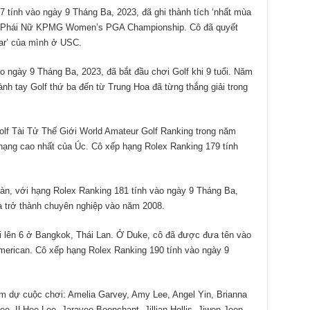
 tính vào ngày 9 Tháng Ba, 2023, đã ghi thành tích ‘nhất mùa
ch Phái Nữ KPMG Women’s PGA Championship. Cô đã quyết
ear’ của mình ở USC.
o ngày 9 Tháng Ba, 2023, đã bắt đầu chơi Golf khi 9 tuổi. Năm
hành tay Golf thứ ba đến từ Trung Hoa đã từng thắng giải trong
Golf Tài Tử Thế Giới World Amateur Golf Ranking trong năm
p hạng cao nhất của Úc. Cô xếp hạng Rolex Ranking 179 tính
àn, với hạng Rolex Ranking 181 tính vào ngày 9 Tháng Ba,
và trở thành chuyên nghiệp vào năm 2008.
i lên 6 ở Bangkok, Thái Lan. Ở Duke, cô đã được đưa tên vào
American. Cô xếp hạng Rolex Ranking 190 tính vào ngày 9
 dự cuộc chơi: Amelia Garvey, Amy Lee, Angel Yin, Brianna
ee, ILHee Lee, Jaravee Boonchant, Jillian Hollis, Jiwon Jeon,