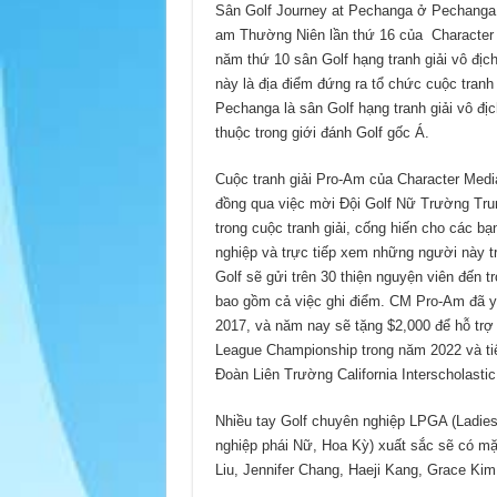
Sân Golf Journey at Pechanga ở Pechanga R
am Thường Niên lần thứ 16 của Character 
năm thứ 10 sân Golf hạng tranh giải vô đị
này là địa điểm đứng ra tổ chức cuộc tranh 
Pechanga là sân Golf hạng tranh giải vô đ
thuộc trong giới đánh Golf gốc Á.
Cuộc tranh giải Pro-Am của Character Media
đồng qua việc mời Đội Golf Nữ Trường Tru
trong cuộc tranh giải, cống hiến cho các b
nghiệp và trực tiếp xem những người này 
Golf sẽ gửi trên 30 thiện nguyện viên đến t
bao gồm cả việc ghi điểm. CM Pro-Am đã y
2017, và năm nay sẽ tặng $2,000 để hỗ trợ 
League Championship trong năm 2022 và tiế
Đoàn Liên Trường California Interscholastic
Nhiều tay Golf chuyên nghiệp LPGA (Ladies
nghiệp phái Nữ, Hoa Kỳ) xuất sắc sẽ có mặ
Liu, Jennifer Chang, Haeji Kang, Grace Kim