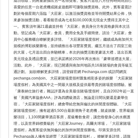
成功領取，則將重新抽出另一名得獎者。賓客只需在八月任何時間玩自己
喜愛的任意一台老虎機或賭桌遊戲即可賺取抽獎資格。此外，賓客還需計
劃於每個星期六蒞臨「大莊家」以激活抽獎資格並等待開獎結果公佈，快
來參加抽獎活動，看看能否成為七名$100,000美元現金大獎得主其中之
一。 賓客須年滿21週歲並持有「大莊家」會員身分方有資格參與本次活
動。登記成為「大莊家」會員，費用全免及手續簡便。請洽「大莊家」會
員中心服務櫃台瞭解更多詳情。 「大莊家賭場度假村」繼續成為南加州大
規模的博彩娛樂勝地，並持續推出各項豐富獎賞。繼五月送出了四室三衛
的大屋，七月送出四台奔馳轎車，本次的抽獎活動更豪送大禮，送出百萬
美元現金及禮品獎賞，並已承諾將於2026年再次推出「豪華巡禮送大屋」
活動。此外，「大莊家」現已開通與南加州地區共16座賭場的會員等級互
通計劃。 如欲瞭解更多詳情，請登錄官網 Pechanga.com 或訪問網頁
pechanga.com/join。 大莊家賭場度假村匯集精彩多姿的娛樂 「大莊家賭
場度假村」為美國其中之一間最大規模及提供最尊貴的賭場度假體驗。被
「康泰納仕旅行者」雜誌評選為全美最佳賭場/度假村，且自2002年起一直
被「美國汽車協會AAA」評為四鑽級酒店，無論是日間玩樂還是豪華住
宿，「大莊家賭場度假村」總會帶給您無與倫比的休閒度假體驗。「大莊
家賭場度假村」擁有超過5,500台最新潮角子老虎機，賭桌娛樂，世界級娛
樂項目，1,100間豪華酒店客房，星級餐飲食府，讓您煥發身心的水療護
理，以及世界錦標賽級的「大莊家Journey」高爾夫球場，「大莊家賭場
度假村」為賓客提供無與倫比的加州休閒度假勝地。印第安原住民
Pechanga族人擁有並經營「大莊家賭場度假村」。瞭解更多詳情，請致