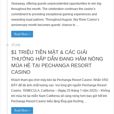
Giveaway, offering guests unprecedented opportunities to win big
throughout the month. The celebration continues the casino’s
commitment to providing exceptional gaming experiences and
rewarding loyal patrons. Throughout August, Sky River Casino’s
anniversary month becomes guests’ chance to …
Read More »
25 July
$1 TRIỆU TIỀN MẶT & CÁC GIẢI
THƯỞNG HẤP DẪN ĐANG HÂM NÓNG
MÙA HÈ TẠI PECHANGA RESORT
CASINO
Khách tham gia chơi máy kéo tại Pechanga Resort Casino. Nhấn VÀO
ĐÂY để tải ảnh chất lượng cao. Vui lòng ghi nguồn Pechanga Resort
Casino. TEMECULA, California – (Ngày 25 tháng 7 năm 2025) – Không
khí mùa hè tại miền Nam California sẽ càng nóng hơn bao giờ hết khi
Pechanga Resort Casino biếu tặng tổng giải thưởng …
Read More »