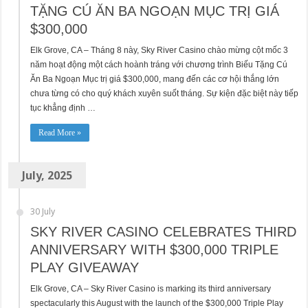
TẶNG CÚ ĂN BA NGOẠN MỤC TRỊ GIÁ
$300,000
Elk Grove, CA – Tháng 8 này, Sky River Casino chào mừng cột mốc 3
năm hoạt động một cách hoành tráng với chương trình Biếu Tặng Cú
Ăn Ba Ngoạn Mục trị giá $300,000, mang đến các cơ hội thắng lớn
chưa từng có cho quý khách xuyên suốt tháng. Sự kiện đặc biệt này tiếp
tục khẳng định …
Read More »
July, 2025
30 July
SKY RIVER CASINO CELEBRATES THIRD
ANNIVERSARY WITH $300,000 TRIPLE
PLAY GIVEAWAY
Elk Grove, CA – Sky River Casino is marking its third anniversary
spectacularly this August with the launch of the $300,000 Triple Play