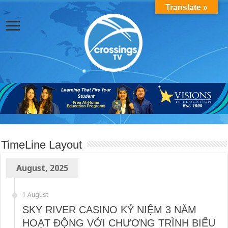
Translate »
TimeLine Layout
August, 2025
1 August
SKY RIVER CASINO KỶ NIỆM 3 NĂM
HOẠT ĐỘNG VỚI CHƯƠNG TRÌNH BIẾU