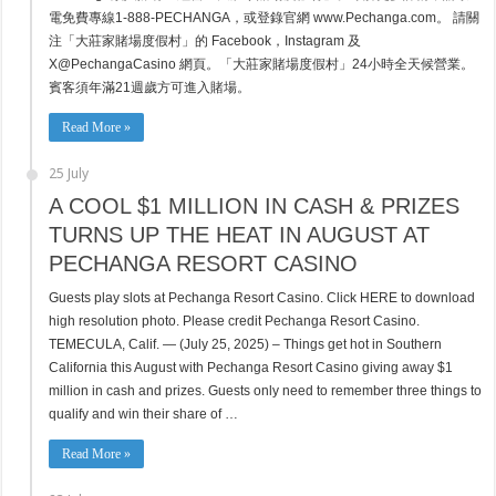
電免費專線1-888-PECHANGA，或登錄官網 www.Pechanga.com。 請關
注「大莊家賭場度假村」的 Facebook，Instagram 及
X@PechangaCasino 網頁。「大莊家賭場度假村」24小時全天候營業。
賓客須年滿21週歲方可進入賭場。
Read More »
25 July
A COOL $1 MILLION IN CASH & PRIZES
TURNS UP THE HEAT IN AUGUST AT
PECHANGA RESORT CASINO
Guests play slots at Pechanga Resort Casino. Click HERE to download
high resolution photo. Please credit Pechanga Resort Casino.
TEMECULA, Calif. — (July 25, 2025) – Things get hot in Southern
California this August with Pechanga Resort Casino giving away $1
million in cash and prizes. Guests only need to remember three things to
qualify and win their share of …
Read More »