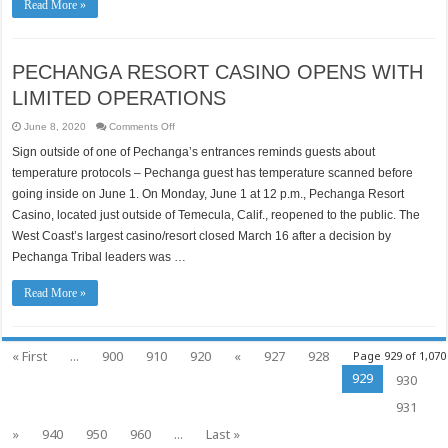
Read More »
PECHANGA RESORT CASINO OPENS WITH
LIMITED OPERATIONS
on
June 8, 2020
Comments Off
PECHANGA
RESORT
Sign outside of one of Pechanga’s entrances reminds guests about
CASINO
OPENS
temperature protocols – Pechanga guest has temperature scanned before
WITH
LIMITED
going inside on June 1. On Monday, June 1 at 12 p.m., Pechanga Resort
OPERATIONS
Casino, located just outside of Temecula, Calif., reopened to the public. The
West Coast’s largest casino/resort closed March 16 after a decision by
Pechanga Tribal leaders was …
Read More »
« First
...
900
910
920
«
927
928
Page 929 of 1,070
929
930
931
»
940
950
960
...
Last »