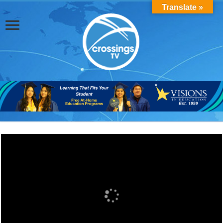
Translate »
Cov Neeg Dag Txhaum Cai Tab Tom Tuaj
Qha Hom Phiaj Rau PG&E Cov Neeg Siv
Hluav Taws Xob txog rau qhov Kev Ntaus
Nqi Muaj Kev Ceeb Toom Lawm, Ntawm
No Yog Yam Uas Koj Yuav Tsum Tau
《AB 1400》為加州有志成為護士的人帶
Paub Txog Txhawm Rau Kom Thiaj Li Tsis
PG&E ਨੇ ਪਿਛਲੇ-ਬਕਾਏ ਵਾਲੇ ਗਾਹਕਾਂ ਲਈ ਬਿੱਲ