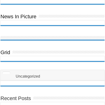
ਬਿੱਲ
Toom
Lawm,
Ntawm
No
Yog
Yam
News In Picture
Uas
Koj
Yuav
Tsum
Tau
Paub
Txog
Txhawm
Rau
Kom
Thiaj
Li
Tsis
Txhob
Grid
Poob
Ua
Tus
Neeg
Raug
Teeb
Meem
Uncategorized
Recent Posts