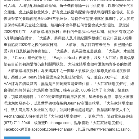
可入場。入場須配戴面部遮蓋物。角子機僅每隔一台可供使用，以確保安全的社
交距離。桌上娛樂數量減少。所有桌上娛樂均配備有機玻璃透明安全擋板。初步
恢復營業的餐廳僅開放約50%常規座位。等待任何需要排隊的服務時，客人間均
須保持6英呎安全社交距離。短期內不會舉辦任何音樂會或大型活動。 原定於
2020年6月在「大莊家賭場度假村」舉行的全部演出均已延期。關於所有原定於
6月舉辦的音樂會，「大莊家」將與藝人及其經紀團隊根據日程安排及藝人檔期
重新協商2020年之後的表演日期。 「大莊家」酒店目前暫未開放，但已開始接
受7月1日及以後的客房預訂。「大莊家」賓果及撲克遊戲廳、「大莊家」水療護
理、「Cove」組合游泳池、「Eagle’s Nest」夜總會，以及「大莊家」喜劇俱樂
部在目前的初期階段仍處於關閉狀態。 大莊家賭場度假村匯集精彩多姿的娛樂
「大莊家賭場度假村」為美國其中之一間最大規模及提供最尊貴的賭場度假體
驗。榮獲USA Today 讀者票選為全美最佳賭場第一名。並自2002年起一直被
AAA評為四鑽級酒店，無論是日間玩樂還是豪華住宿，「大莊家賭場度假村」總
會帶給您無與倫比的悠閒度假環境，擁有超過5,000多部角子老虎機，賭桌娛
樂，頂級娛樂節目， 1,090間豪華酒店套房及客房，星級餐飲食府，享受水療護
理讓您煥發身心，以及世界錦標賽級的Journey高爾夫球場。「大莊家賭場度假
村」致力滿足客人及社區的需求，並與時俱進超越期許。魯瑟諾印第安人中的
Pechanga族人擁有並經營「大莊家賭場度假村」。更多詳情，請致電免費專線
(877) 711-2946，或瀏覽Pechanga.com。點擊喜歡「大莊家賭場度假村」
Facebook網頁(Facebook.com/Pechanga) ，以及Twitter@PechangaCasino。