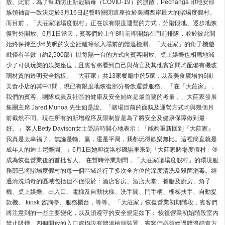
放。此前，為了幫助防止新冠病毒（COVID-19）的擴散，Pechanga 印地安部
假
族領袖曾一致決定於3月16日起暫時關閉這座位於美國西岸最大的賭場度假村。
村」
重
而目前，「大莊家賭場度假村」正在以有限度運營的方式，分階段地、逐步地恢
新
復對外開放。6月1日當天，賓客們於上午8時前即開始在門前排隊，並於彼此間
啟
業
始終保持至少6英呎的安全距離等候入場前的體溫檢測。「大莊家」的角子機遊
有
戲僅有半數（約2,500部）以每隔一台的方式向賓客開放。桌上娛樂也相應地減
限
度
少了可供玩樂的娛樂座位，且賓客將看到自己與荷官及其他賓客間均配備有機玻
地
璃材質的透明安全擋板。「大莊家」共13家餐廳中的5家，以及美食廣場的6間
恢
復
美食小店的其中3間，現已有限度地恢復部分餐飲運營服務。 「在『大莊家』，
部
我們的賓客、團隊成員及社區的健康及安全始終是最首要的考量，」大莊家發展
分
運
集團主席 Jared Munoa 先生如是說。「賭場目前的面貌及運營方式均與幾個月
營
前截然不同。現在所有的新增程序及限制皆是為了將安全及健康保障做到最
向
公
好。」 客人Betty Davison女士受訪時開心地表示：「能夠重新回到『大莊家』
眾
我真是太幸福了。無論是輸、贏，還是平局，我都玩得歡樂無比。這裡簡直就是
開
放
成年人的迪士尼樂園。」6月1日她即從洛杉磯驅車來到「大莊家賭場度假村」並
成為恢復營業後的首批客人。 在暫時停業期間，「大莊家賭場度假村」的環境服
務部已將賭場度假村的每一個區域進行了多次全方位的深度清洗及殺菌消毒。經
過清洗消毒的區域包括但不僅限於：酒店客房、酒店大堂、餐廳及廚房、角子
機、桌上娛樂、出入口、電梯及自動扶梯、洗手間、門手柄、樓梯扶手、自動提
款機、 kiosk 咨詢亭、服務櫃台，等等。 「大莊家」恢復營業初期階段，賓客們
將注意到的一些主要變化，以及須遵守的安全規定如下： 恢復營業初始階段室內
禁止吸煙。四個開放的入口處均設有體溫檢測裝置，賓客們必須經過體溫篩查方