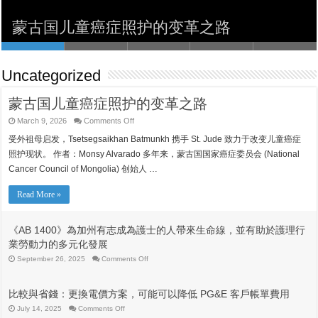
來生命線，並有助於護理行業勞動力的多
比較與省錢：更換電價方案，可能可以降
Txhob Poob Ua Tus Neeg Raug Teeb
ਰਾਹਤ ਵਧਾਉਣ ਲਈ $50 ਮਿਲੀਅਨ ਦਾ ਵਾਅਦਾ
蒙古国儿童癌症照护的变革之路
元化發展
低 PG&E 客戶帳單費用
Meem
ਕੀਤਾ ਹੈ ਊਰਜਾ ਬਿੱਲ
Uncategorized
蒙古国儿童癌症照护的变革之路
on
March 9, 2026
Comments Off
蒙
受外祖母启发，Tsetsegsaikhan Batmunkh 携手 St. Jude 致力于改变儿童癌症
古
国
照护现状。 作者：Monsy Alvarado 多年来，蒙古国国家癌症委员会 (National
儿
Cancer Council of Mongolia) 创始人 …
童
癌
症
Read More »
照
护
的
《AB 1400》為加州有志成為護士的人帶來生命線，並有助於護理行
变
業勞動力的多元化發展
革
之
on
September 26, 2025
Comments Off
《AB
路
1400》
為
比較與省錢：更換電價方案，可能可以降低 PG&E 客戶帳單費用
加
州
on
July 14, 2025
Comments Off
比
有