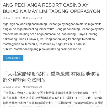
ANG PECHANGA RESORT CASINO AY
BUKAS NA MAY LIMITADONG OPERASYON
on
June 8, 2020
Comments Off
ANG
PECHANGA
Mga-sign sa labas ng pasukan ng Pechanga ay nagpapaalala sa mga bisita
RESORT
CASINO
tungkol sa mga protocol ng temperatura – Ang panauhin ng Pechanga ay may
AY
BUKAS
temperature na mag-scan bago pumasok sa loob nuong Hunyo 1. Nitong
NA
nakaraang Lunes, Hunyo 1, ika-12 ng hapon, ang Pechanga Resort na
MAY
LIMITADONG
matatagpuan sa Temecula, California ay nagbukas muli para sa
OPERASYON
publiko. Matatandaang ang pinakamalaking casino/resort sa …
Read More »
「大莊家賭場度假村」重新啟業 有限度地恢復
部分運營向公眾開放
on
June 8, 2020
Comments Off
「大
「大莊家」幾個入口處外均佈置有標示牌以提醒來賓體溫檢測的新規— 6月1日
莊
家
起「大莊家」賓客入場前須經過體溫篩查 6月1日（星期一）中午12時，位於南
賭
加州特曼庫拉市的「大莊家賭場度假村」正式重新啟業，恢復部份運營向公眾開
場
度