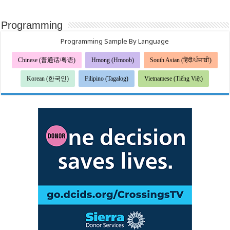
Programming
Programming Sample By Language
Chinese (普通话/粤语)
Hmong (Hmoob)
South Asian (हिंदी/ਪੰਜਾਬੀ)
Korean (한국인)
Filipino (Tagalog)
Vietnamese (Tiếng Việt)