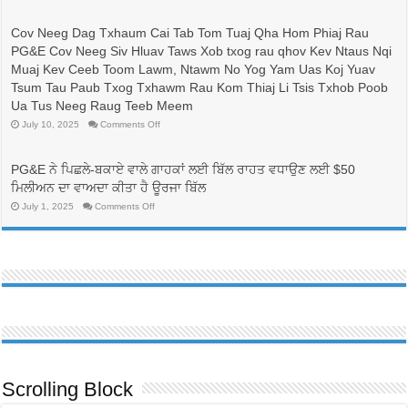
較
志
與
成
Cov Neeg Dag Txhaum Cai Tab Tom Tuaj Qha Hom Phiaj Rau
省
為
PG&E Cov Neeg Siv Hluav Taws Xob txog rau qhov Kev Ntaus Nqi
錢：
護
更
士
Muaj Kev Ceeb Toom Lawm, Ntawm No Yog Yam Uas Koj Yuav
換
的
Tsum Tau Paub Txog Txhawm Rau Kom Thiaj Li Tsis Txhob Poob
電
人
價
帶
Ua Tus Neeg Raug Teeb Meem
方
來
on
July 10, 2025
Comments Off
案，
生
Cov
可
命
Neeg
能
線，
Dag
可
Txhaum
並
PG&E ਨੇ ਪਿਛਲੇ-ਬਕਾਏ ਵਾਲੇ ਗਾਹਕਾਂ ਲਈ ਬਿੱਲ ਰਾਹਤ ਵਧਾਉਣ ਲਈ $50
Cai
以
有
Tab
ਮਿਲੀਅਨ ਦਾ ਵਾਅਦਾ ਕੀਤਾ ਹੈ ਊਰਜਾ ਬਿੱਲ
降
助
Tom
低
於
Tuaj
on
July 1, 2025
Comments Off
PG&E
Qha
護
PG&E
Hom
客
ਨੇ
理
Phiaj
ਪਿਛਲੇ-
戶
行
Rau
ਬਕਾਏ
帳
業
PG&E
ਵਾਲੇ
單
Cov
勞
ਗਾਹਕਾਂ
Neeg
費
動
ਲਈ
Siv
用
ਬਿੱਲ
力
Hluav
ਰਾਹਤ
Taws
的
ਵਧਾਉਣ
Xob
多
ਲਈ
txog
元
rau
$50
化
qhov
ਮਿਲੀਅਨ
Kev
發
ਦਾ
Ntaus
ਵਾਅਦਾ
展
Nqi
ਕੀਤਾ
Scrolling Block
Muaj
ਹੈ
Kev
ਊਰਜਾ
Ceeb