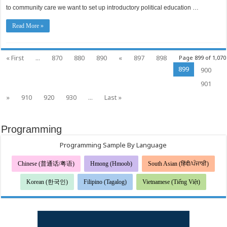
LGBT
to community care we want to set up introductory political education …
and
API
community
Read More »
« First
...
870
880
890
«
897
898
Page 899 of 1,070
899
900
901
»
910
920
930
...
Last »
Programming
Programming Sample By Language
Chinese (普通话/粤语)
Hmong (Hmoob)
South Asian (हिंदी/ਪੰਜਾਬੀ)
Korean (한국인)
Filipino (Tagalog)
Vietnamese (Tiếng Việt)