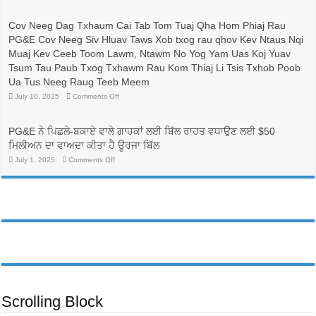
較
志
與
成
Cov Neeg Dag Txhaum Cai Tab Tom Tuaj Qha Hom Phiaj Rau
省
為
PG&E Cov Neeg Siv Hluav Taws Xob txog rau qhov Kev Ntaus Nqi
錢：
護
更
士
Muaj Kev Ceeb Toom Lawm, Ntawm No Yog Yam Uas Koj Yuav
換
的
Tsum Tau Paub Txog Txhawm Rau Kom Thiaj Li Tsis Txhob Poob
電
人
價
帶
Ua Tus Neeg Raug Teeb Meem
方
來
on
July 10, 2025
Comments Off
案，
生
Cov
可
命
Neeg
能
線，
Dag
可
Txhaum
並
PG&E ਨੇ ਪਿਛਲੇ-ਬਕਾਏ ਵਾਲੇ ਗਾਹਕਾਂ ਲਈ ਬਿੱਲ ਰਾਹਤ ਵਧਾਉਣ ਲਈ $50
Cai
以
有
Tab
ਮਿਲੀਅਨ ਦਾ ਵਾਅਦਾ ਕੀਤਾ ਹੈ ਊਰਜਾ ਬਿੱਲ
降
助
Tom
低
於
Tuaj
on
July 1, 2025
Comments Off
PG&E
Qha
護
PG&E
Hom
客
ਨੇ
理
Phiaj
ਪਿਛਲੇ-
戶
行
Rau
ਬਕਾਏ
帳
業
PG&E
ਵਾਲੇ
單
Cov
勞
ਗਾਹਕਾਂ
Neeg
費
動
ਲਈ
Siv
用
ਬਿੱਲ
力
Hluav
ਰਾਹਤ
Taws
的
ਵਧਾਉਣ
Xob
多
ਲਈ
txog
元
rau
$50
化
qhov
ਮਿਲੀਅਨ
Kev
發
ਦਾ
Ntaus
ਵਾਅਦਾ
展
Nqi
ਕੀਤਾ
Scrolling Block
Muaj
ਹੈ
Kev
ਊਰਜਾ
Ceeb