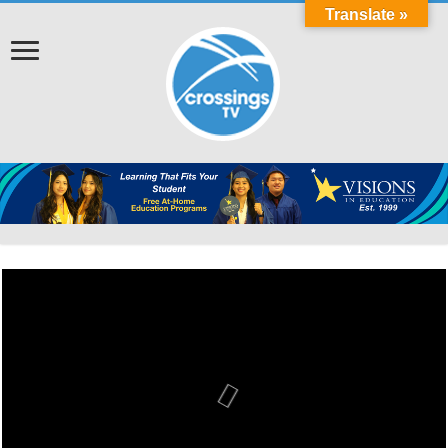
Translate »
Cov Neeg Dag Txhaum Cai Tab Tom Tuaj
Qha Hom Phiaj Rau PG&E Cov Neeg Siv
Hluav Taws Xob txog rau qhov Kev Ntaus
Nqi Muaj Kev Ceeb Toom Lawm, Ntawm
No Yog Yam Uas Koj Yuav Tsum Tau
《AB 1400》為加州有志成為護士的人帶
Paub Txog Txhawm Rau Kom Thiaj Li Tsis
PG&E ਨੇ ਪਿਛਲੇ-ਬਕਾਏ ਵਾਲੇ ਗਾਹਕਾਂ ਲਈ ਬਿੱਲ