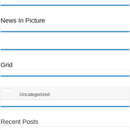
ਬਿੱਲ
Toom
Lawm,
Ntawm
No
Yog
Yam
News In Picture
Uas
Koj
Yuav
Tsum
Tau
Paub
Txog
Txhawm
Rau
Kom
Thiaj
Li
Tsis
Txhob
Grid
Poob
Ua
Tus
Neeg
Raug
Teeb
Meem
Uncategorized
Recent Posts