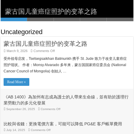
來生命線，並有助於護理行業勞動力的多
比較與省錢：更換電價方案，可能可以降
Txhob Poob Ua Tus Neeg Raug Teeb
ਰਾਹਤ ਵਧਾਉਣ ਲਈ $50 ਮਿਲੀਅਨ ਦਾ ਵਾਅਦਾ
蒙古国儿童癌症照护的变革之路
元化發展
低 PG&E 客戶帳單費用
Meem
ਕੀਤਾ ਹੈ ਊਰਜਾ ਬਿੱਲ
Uncategorized
蒙古国儿童癌症照护的变革之路
on
March 9, 2026
Comments Off
蒙
受外祖母启发，Tsetsegsaikhan Batmunkh 携手 St. Jude 致力于改变儿童癌症
古
国
照护现状。 作者：Monsy Alvarado 多年来，蒙古国国家癌症委员会 (National
儿
Cancer Council of Mongolia) 创始人 …
童
癌
症
Read More »
照
护
的
《AB 1400》為加州有志成為護士的人帶來生命線，並有助於護理行
变
業勞動力的多元化發展
革
之
on
September 26, 2025
Comments Off
《AB
路
1400》
為
比較與省錢：更換電價方案，可能可以降低 PG&E 客戶帳單費用
加
州
on
July 14, 2025
Comments Off
比
有