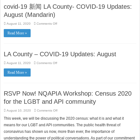
covid-19 新闻 LA County- COVID-19 Updates:
August (Mandarin)
on
August 11, 2020
Comments Off
covid-
19
Read More »
新
闻
LA
County-
COVID-
LA County – COVID-19 Updates: August
19
Updates:
August
on
August 11, 2020
Comments Off
(Mandarin)
LA
County
Read More »
–
COVID-
19
Updates:
August
RSVP Now! NQAPIA Workshop: Census 2020
for the LGBT and API community
on
August 10, 2020
Comments Off
RSVP
Now!
This week, we will be discussing the 2020 census: what it is and what it
NQAPIA
Workshop:
means for our LGBT and API communities. The public health threat of
Census
2020
coronavirus has shown us now, more than ever, the importance of
for
understanding the power of political conversations. As part of our commitment
the