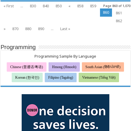
Tích
« First
...
830
840
850
«
858
859
Page 860 of 1,070
Nhân
Khẩu
860
Học
861
Ước
Tính
862
Dân
Số
»
870
880
890
...
Last »
Programming
Programming Sample By Language
Chinese (普通话/粤语)
Hmong (Hmoob)
South Asian (हिंदी/ਪੰਜਾਬੀ)
Korean (한국인)
Filipino (Tagalog)
Vietnamese (Tiếng Việt)