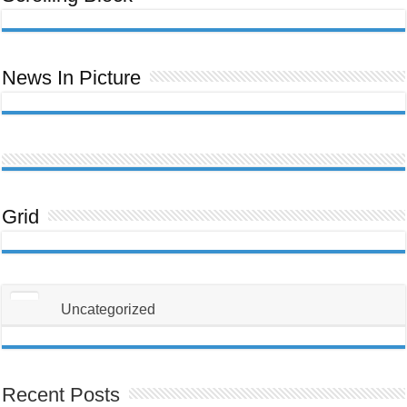
ਊਰਜਾ
Ceeb
ਬਿੱਲ
Toom
Lawm,
Ntawm
No
Yog
Yam
News In Picture
Uas
Koj
Yuav
Tsum
Tau
Paub
Txog
Txhawm
Rau
Kom
Thiaj
Li
Tsis
Txhob
Grid
Poob
Ua
Tus
Neeg
Raug
Teeb
Meem
Uncategorized
Recent Posts