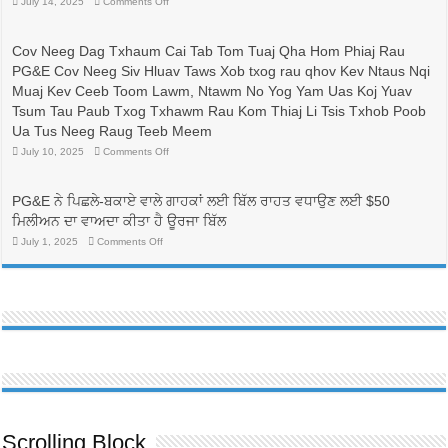
on
July 14, 2025
Comments Off
比
有
較
志
與
成
Cov Neeg Dag Txhaum Cai Tab Tom Tuaj Qha Hom Phiaj Rau
省
為
PG&E Cov Neeg Siv Hluav Taws Xob txog rau qhov Kev Ntaus Nqi
錢：
護
更
士
Muaj Kev Ceeb Toom Lawm, Ntawm No Yog Yam Uas Koj Yuav
換
的
Tsum Tau Paub Txog Txhawm Rau Kom Thiaj Li Tsis Txhob Poob
電
人
價
帶
Ua Tus Neeg Raug Teeb Meem
方
來
on
July 10, 2025
Comments Off
案，
生
Cov
可
命
Neeg
能
線，
Dag
可
Txhaum
並
PG&E ਨੇ ਪਿਛਲੇ-ਬਕਾਏ ਵਾਲੇ ਗਾਹਕਾਂ ਲਈ ਬਿੱਲ ਰਾਹਤ ਵਧਾਉਣ ਲਈ $50
Cai
以
有
Tab
ਮਿਲੀਅਨ ਦਾ ਵਾਅਦਾ ਕੀਤਾ ਹੈ ਊਰਜਾ ਬਿੱਲ
降
助
Tom
低
於
Tuaj
on
July 1, 2025
Comments Off
PG&E
Qha
護
PG&E
Hom
客
ਨੇ
理
Phiaj
ਪਿਛਲੇ-
戶
行
Rau
ਬਕਾਏ
帳
業
PG&E
ਵਾਲੇ
單
Cov
勞
ਗਾਹਕਾਂ
Neeg
費
動
ਲਈ
Siv
用
ਬਿੱਲ
力
Hluav
ਰਾਹਤ
Taws
的
ਵਧਾਉਣ
Xob
多
ਲਈ
txog
元
rau
$50
化
qhov
ਮਿਲੀਅਨ
Kev
發
ਦਾ
Ntaus
ਵਾਅਦਾ
展
Nqi
ਕੀਤਾ
Scrolling Block
Muaj
ਹੈ
Kev