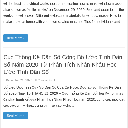
Sức
its
will be hosting a virtual workshop demonstrating how to make window masks,
Khỏe
Sewing
Community
also known as “smile masks” on December 29, 2020. Free and open to all, the
hosts
workshop will cover: Different styles and materials for window masks.How to
Window
Masks
make these at home with your own sewing machine.Tips for individuals and
101
Workshop
…
to
create
“Smile
Masks”
Read More »
Cục Thống Kê Dân Số Công Bố Ước Tính Dân
Số Năm 2020 Từ Phân Tích Nhân Khẩu Học
Ước Tính Dân Số
on
December 22, 2020
Comments Off
Cục
Thống
Số Liệu Ước Tính Quy Mô Dân Số Của Cả Nước Độc lập với Thống Kê Dân
Kê
Dân
Số 2020 Ngày 15 THÁNG 12, 2020 – Cục Thống Kê Dân Số Hoa Kỳ hôm nay
Số
Công
đã phát hành kết quả Phân Tích Nhân Khẩu Học năm 2020, cung cấp một loạt
Bố
các ước tính – thấp, trung bình và cao – cho …
Ước
Tính
Dân
Số
Read More »
Năm
2020
Từ
Phân