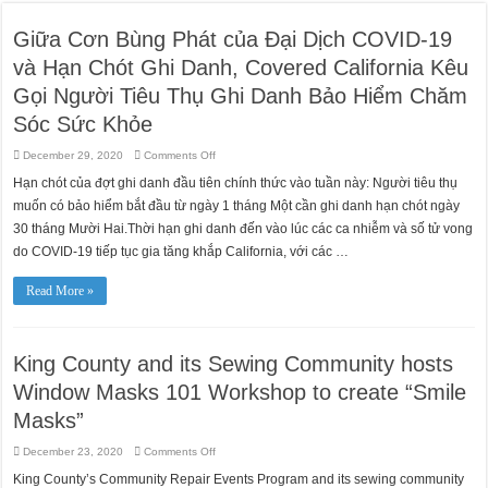
Giữa Cơn Bùng Phát của Đại Dịch COVID-19
và Hạn Chót Ghi Danh, Covered California Kêu
Gọi Người Tiêu Thụ Ghi Danh Bảo Hiểm Chăm
Sóc Sức Khỏe
on
December 29, 2020
Comments Off
Giữa
Cơn
Hạn chót của đợt ghi danh đầu tiên chính thức vào tuần này: Người tiêu thụ
Bùng
Phát
muốn có bảo hiểm bắt đầu từ ngày 1 tháng Một cần ghi danh hạn chót ngày
của
Đại
30 tháng Mười Hai.Thời hạn ghi danh đến vào lúc các ca nhiễm và số tử vong
Dịch
do COVID-19 tiếp tục gia tăng khắp California, với các …
COVID-
19
và
Hạn
Read More »
Chót
Ghi
Danh,
Covered
California
King County and its Sewing Community hosts
Kêu
Gọi
Người
Window Masks 101 Workshop to create “Smile
Tiêu
Thụ
Masks”
Ghi
Danh
Bảo
on
December 23, 2020
Comments Off
Hiểm
King
Chăm
County
King County’s Community Repair Events Program and its sewing community
Sóc
and