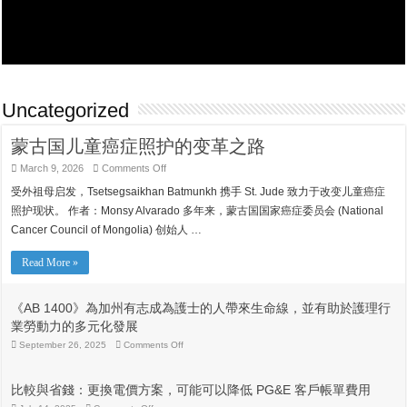
Uncategorized
蒙古国儿童癌症照护的变革之路
on
March 9, 2026
Comments Off
蒙
受外祖母启发，Tsetsegsaikhan Batmunkh 携手 St. Jude 致力于改变儿童癌症
古
国
照护现状。 作者：Monsy Alvarado 多年来，蒙古国国家癌症委员会 (National
儿
Cancer Council of Mongolia) 创始人 …
童
癌
症
Read More »
照
护
的
《AB 1400》為加州有志成為護士的人帶來生命線，並有助於護理行
变
業勞動力的多元化發展
革
之
on
September 26, 2025
Comments Off
《AB
路
1400》
為
比較與省錢：更換電價方案，可能可以降低 PG&E 客戶帳單費用
加
州