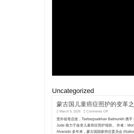
Uncategorized
蒙古国儿童癌症照护的变革
on
March 9, 2026
Comments Off
蒙
受外祖母启发，Tsetsegsaikhan Batmunkh 携手 S
古
国
Jude 致力于改变儿童癌症照护现状。 作者：Mon
儿
Alvarado 多年来，蒙古国国家癌症委员会 (Nation
童