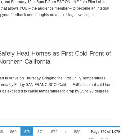
), and February 19 at 5pm P/8pm EST ONLINE Join Film Lab’s
that allows YOU – the audience member – to become an integral
ng your feedback and thoughts on an exciting new script in
fely Heat Homes as First Cold Front of
orthern California
ed to Arrive on Thursday, Bringing the First Chilly Temperatures,
ornia by Friday SAN FRANCISCO, Calif. — Fall’s first real cold front
nd it’s expected to cause temperatures to drop by 15 to 20 degrees
870
68
869
871
872
»
880
Page 870 of 1,070