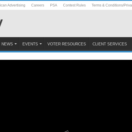
ican Advertising
Careers
PSA
Contest Rules
Terms & Conditions/Priv
NEWS
EVENTS
VOTER RESOURCES
CLIENT SERVICES