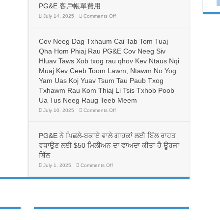
州
PG&E 客戶帳單費用
有
on
July 14, 2025
Comments Off
志
比
成
較
為
與
護
Cov Neeg Dag Txhaum Cai Tab Tom Tuaj
省
士
錢：
Qha Hom Phiaj Rau PG&E Cov Neeg Siv
的
更
人
Hluav Taws Xob txog rau qhov Kev Ntaus Nqi
換
帶
Muaj Kev Ceeb Toom Lawm, Ntawm No Yog
電
來
價
Yam Uas Koj Yuav Tsum Tau Paub Txog
生
方
命
Txhawm Rau Kom Thiaj Li Tsis Txhob Poob
案，
線，
可
Ua Tus Neeg Raug Teeb Meem
並
能
有
on
July 10, 2025
Comments Off
可
助
Cov
以
Neeg
於
降
Dag
護
低
Txhaum
PG&E ਨੇ ਪਿਛਲੇ-ਬਕਾਏ ਵਾਲੇ ਗਾਹਕਾਂ ਲਈ ਬਿੱਲ ਰਾਹਤ
理
Cai
PG&E
行
Tab
客
ਵਧਾਉਣ ਲਈ $50 ਮਿਲੀਅਨ ਦਾ ਵਾਅਦਾ ਕੀਤਾ ਹੈ ਊਰਜਾ
Tom
業
戶
Tuaj
ਬਿੱਲ
勞
帳
Qha
動
Hom
單
on
July 1, 2025
Comments Off
力
Phiaj
PG&E
費
Rau
ਨੇ
的
用
PG&E
ਪਿਛਲੇ-
多
Cov
ਬਕਾਏ
元
Neeg
ਵਾਲੇ
Siv
化
ਗਾਹਕਾਂ
Hluav
發
ਲਈ
Taws
展
ਬਿੱਲ
Xob
ਰਾਹਤ
txog