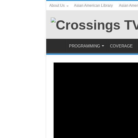
About Us
Asian American Library
Asian Amer
PROGRAMMING
COVERAGE