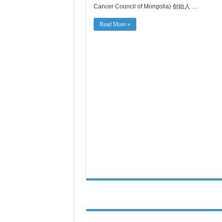
癌
Cancer Council of Mongolia) 创始人 …
症
照
Read More »
护
的
变
革
之
路