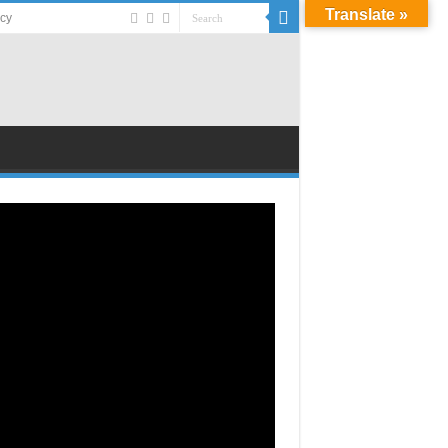
Translate »
acy