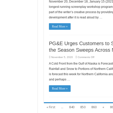
American
November 20, December 18, January 15 (2021
Được
Film
Bảo
Lab
longest running screenplay workshop program 
Hiểm/Giữ
-
Được
Unfinished
part of the writer’s creative process by providi
Bảo
Works:
Hiểm”
development after it is read aloud by …
Screenplay
và
Reading
một
&
Chiến
Workshop
Read More »
Dịch
Quảng
Cáo
Mới
PG&E Urges Customers to Sa
the Season Sweeps Across N
on
November 5, 2020
Comments Off
PG&E
Urges
A Cold Front from the Gulf of Alaska is Forecast
Customers
to
Rainfall and Snow to Portions of Northern Calif
Safely
Heat
is forecast this week for Northern California a
Homes
and perhaps …
as
First
Cold
Front
Read More »
of
the
Season
Sweeps
Across
Northern
« First
...
840
850
860
«
8
California