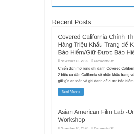
Recent Posts
Covered California Chính T
Hàng Triệu Khẩu Trang để K
Bảo Hiểm/Giữ Được Bảo Hiể
on
November 12, 2020
Comments Off
Covered
California
Chiến dịch mở rộng ghi danh Covered Californ
Chính
Thức
2 triệu cư dân California sẽ nhận khẩu trang
Khởi
Sự
giữ gìn an toàn và ghi danh để được bảo hiể
Chương
Trình
Ghi
Read More »
Danh
với
Hàng
Triệu
Khẩu
Trang
Asian American Film Lab -U
để
Khuyến
Workshop
Khích
cư
dân
on
November 10, 2020
Comments Off
California
Asian
“Có