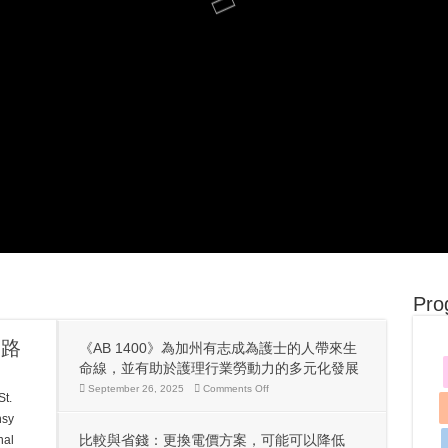
Pro
之路
《AB 1400》為加州有志成為護士的人帶來生
命線，並有助於護理行業勞動力的多元化發展
on
September 26, 2025
Comments Off
t.
《AB
1400》
sy
為
比較與省錢：更換電價方案，可能可以降低
al
加