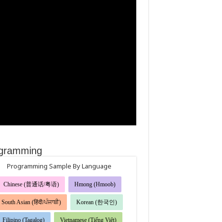
gramming
Programming Sample By Language
Chinese (普通话/粤语)
Hmong (Hmoob)
South Asian (हिंदी/ਪੰਜਾਬੀ)
Korean (한국인)
Filipino (Tagalog)
Vietnamese (Tiếng Việt)