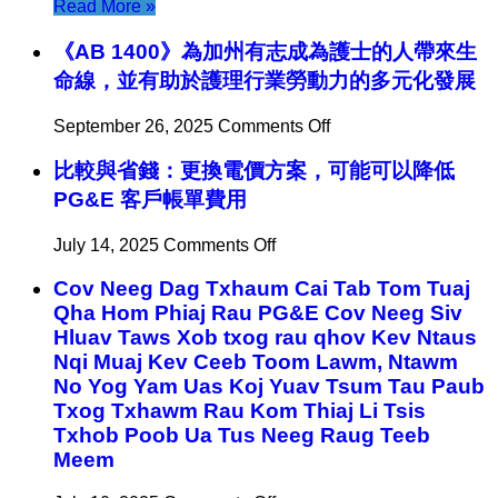
Read More »
症
照
《AB 1400》為加州有志成為護士的人帶來生
护
命線，並有助於護理行業勞動力的多元化發展
的
变
on
September 26, 2025
Comments Off
革
《AB
之
比較與省錢：更換電價方案，可能可以降低
1400》
路
為
PG&E 客戶帳單費用
加
州
on
July 14, 2025
Comments Off
有
比
志
Cov Neeg Dag Txhaum Cai Tab Tom Tuaj
較
成
Qha Hom Phiaj Rau PG&E Cov Neeg Siv
與
為
Hluav Taws Xob txog rau qhov Kev Ntaus
省
護
錢：
Nqi Muaj Kev Ceeb Toom Lawm, Ntawm
士
更
No Yog Yam Uas Koj Yuav Tsum Tau Paub
的
換
Txog Txhawm Rau Kom Thiaj Li Tsis
人
電
Txhob Poob Ua Tus Neeg Raug Teeb
帶
價
Meem
來
方
生