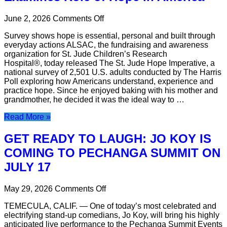
Cov
ਬਿੱਲ
用
力
Neeg
on
ਰਾਹਤ
June 2, 2026
Comments Off
Siv
的
New
ਵਧਾਉਣ
Hluav
多
Survey shows hope is essential, personal and built through
National
ਲਈ
Taws
元
everyday actions ALSAC, the fundraising and awareness
Survey
$50
Xob
化
organization for St. Jude Children’s Research
from
ਮਿਲੀਅਨ
txog
Hospital®, today released The St. Jude Hope Imperative, a
發
St.
ਦਾ
rau
national survey of 2,501 U.S. adults conducted by The Harris
Jude
ਵਾਅਦਾ
展
qhov
Poll exploring how Americans understand, experience and
Examines
ਕੀਤਾ
Kev
practice hope. Since he enjoyed baking with his mother and
Role
ਹੈ
Ntaus
grandmother, he decided it was the ideal way to …
of
ਊਰਜਾ
Nqi
Hope
ਬਿੱਲ
Muaj
Read More »
in
Kev
America
Ceeb
GET READY TO LAUGH: JO KOY IS
Toom
Lawm,
COMING TO PECHANGA SUMMIT ON
Ntawm
JULY 17
No
Yog
Yam
on
May 29, 2026
Comments Off
Uas
GET
Koj
TEMECULA, CALIF. — One of today’s most celebrated and
READY
Yuav
electrifying stand-up comedians, Jo Koy, will bring his highly
TO
Tsum
anticipated live performance to the Pechanga Summit Events
LAUGH: