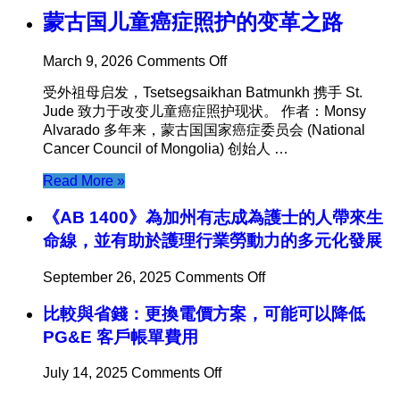
Ua
蒙古国儿童癌症照护的变革之路
Tus
Neeg
Raug
on
March 9, 2026
Comments Off
Teeb
蒙
Meem
受外祖母启发，Tsetsegsaikhan Batmunkh 携手 St.
古
Jude 致力于改变儿童癌症照护现状。 作者：Monsy
国
Alvarado 多年来，蒙古国国家癌症委员会 (National
儿
Cancer Council of Mongolia) 创始人 …
童
癌
Read More »
症
照
《AB 1400》為加州有志成為護士的人帶來生
护
命線，並有助於護理行業勞動力的多元化發展
的
变
on
September 26, 2025
Comments Off
革
《AB
之
比較與省錢：更換電價方案，可能可以降低
1400》
路
為
PG&E 客戶帳單費用
加
州
on
July 14, 2025
Comments Off
有
比