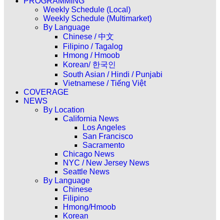
PROGRAMMING
Weekly Schedule (Local)
Weekly Schedule (Multimarket)
By Language
Chinese / 中文
Filipino / Tagalog
Hmong / Hmoob
Korean/ 한국인
South Asian / Hindi / Punjabi
Vietnamese / Tiếng Việt
COVERAGE
NEWS
By Location
California News
Los Angeles
San Francisco
Sacramento
Chicago News
NYC / New Jersey News
Seattle News
By Language
Chinese
Filipino
Hmong/Hmoob
Korean