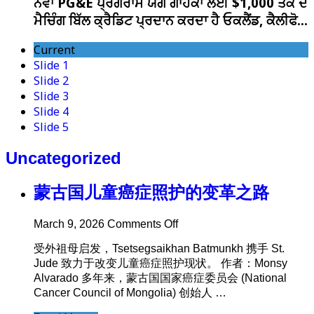
ਨਵਾਂ PG&E ਪ੍ਰੋਗਰਾਮ ਯੋਗ ਗਾਹਕਾਂ ਲਈ $1,000 ਤੱਕ ਦੇ
ਮੈਚਿੰਗ ਬਿੱਲ ਕ੍ਰੈਡਿਟ ਪ੍ਰਦਾਨ ਕਰਦਾ ਹੈ ਓਕਲੈਂਡ, ਕੈਲੀਫੋ…
Current
Slide 1
Slide 2
Slide 3
Slide 4
Slide 5
Uncategorized
蒙古国儿童癌症照护的变革之路
on
March 9, 2026
Comments Off
蒙
受外祖母启发，Tsetsegsaikhan Batmunkh 携手 St.
古
Jude 致力于改变儿童癌症照护现状。 作者：Monsy
国
Alvarado 多年来，蒙古国国家癌症委员会 (National
儿
Cancer Council of Mongolia) 创始人 …
童
癌