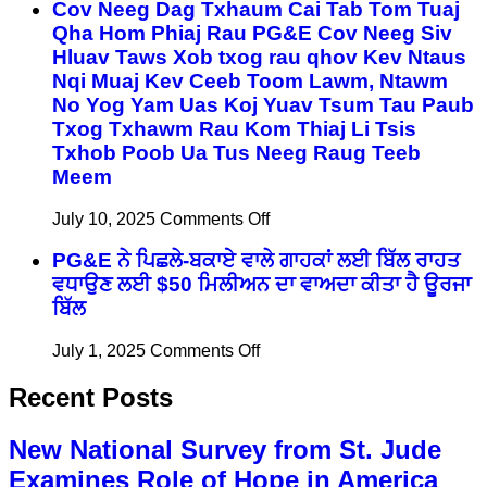
志
Cov Neeg Dag Txhaum Cai Tab Tom Tuaj
較
成
Qha Hom Phiaj Rau PG&E Cov Neeg Siv
與
為
Hluav Taws Xob txog rau qhov Kev Ntaus
省
護
錢：
Nqi Muaj Kev Ceeb Toom Lawm, Ntawm
士
更
No Yog Yam Uas Koj Yuav Tsum Tau Paub
的
換
Txog Txhawm Rau Kom Thiaj Li Tsis
人
電
Txhob Poob Ua Tus Neeg Raug Teeb
帶
價
Meem
來
方
生
案，
on
July 10, 2025
Comments Off
命
Cov
可
Neeg
線，
PG&E ਨੇ ਪਿਛਲੇ-ਬਕਾਏ ਵਾਲੇ ਗਾਹਕਾਂ ਲਈ ਬਿੱਲ ਰਾਹਤ
能
Dag
並
ਵਧਾਉਣ ਲਈ $50 ਮਿਲੀਅਨ ਦਾ ਵਾਅਦਾ ਕੀਤਾ ਹੈ ਊਰਜਾ
可
Txhaum
有
以
ਬਿੱਲ
Cai
助
降
Tab
於
on
July 1, 2025
Comments Off
低
Tom
PG&E
護
PG&E
Tuaj
ਨੇ
Recent Posts
Qha
客
理
ਪਿਛਲੇ-
Hom
戶
行
ਬਕਾਏ
Phiaj
帳
業
New National Survey from St. Jude
ਵਾਲੇ
Rau
單
勞
ਗਾਹਕਾਂ
PG&E
Examines Role of Hope in America
費
動
ਲਈ