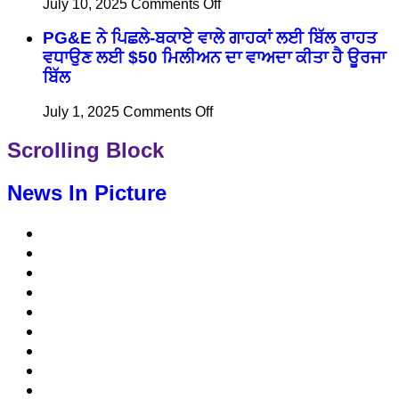
案，
on
July 10, 2025
Comments Off
命
Cov
可
Neeg
線，
PG&E ਨੇ ਪਿਛਲੇ-ਬਕਾਏ ਵਾਲੇ ਗਾਹਕਾਂ ਲਈ ਬਿੱਲ ਰਾਹਤ
能
Dag
並
ਵਧਾਉਣ ਲਈ $50 ਮਿਲੀਅਨ ਦਾ ਵਾਅਦਾ ਕੀਤਾ ਹੈ ਊਰਜਾ
可
Txhaum
有
以
ਬਿੱਲ
Cai
助
降
Tab
於
on
July 1, 2025
Comments Off
低
Tom
PG&E
護
PG&E
Tuaj
ਨੇ
Scrolling Block
Qha
客
理
ਪਿਛਲੇ-
Hom
戶
行
ਬਕਾਏ
Phiaj
帳
業
News In Picture
ਵਾਲੇ
Rau
單
勞
ਗਾਹਕਾਂ
PG&E
費
動
ਲਈ
Cov
ਬਿੱਲ
用
力
Neeg
ਰਾਹਤ
Siv
的
ਵਧਾਉਣ
Hluav
多
ਲਈ
Taws
元
$50
Xob
化
ਮਿਲੀਅਨ
txog
發
ਦਾ
rau
ਵਾਅਦਾ
展
qhov
ਕੀਤਾ
Kev
ਹੈ
Ntaus