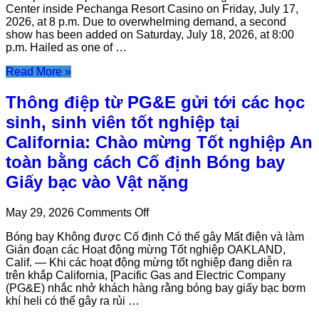
Tau
Center inside Pechanga Resort Casino on Friday, July 17,
JO
Paub
2026, at 8 p.m. Due to overwhelming demand, a second
KOY
Txog
show has been added on Saturday, July 18, 2026, at 8:00
IS
Txhawm
p.m. Hailed as one of …
COMING
Rau
TO
Kom
Read More »
PECHANGA
Thiaj
SUMMIT
Li
Thông điệp từ PG&E gửi tới các học
ON
Tsis
JULY
sinh, sinh viên tốt nghiệp tại
Txhob
17
Poob
California: Chào mừng Tốt nghiệp An
Ua
toàn bằng cách Cố định Bóng bay
Tus
Neeg
Giấy bạc vào Vật nặng
Raug
Teeb
Meem
on
May 29, 2026
Comments Off
Thông
Bóng bay Không được Cố định Có thể gây Mất điện và làm
điệp
Gián đoạn các Hoạt động mừng Tốt nghiệp OAKLAND,
từ
Calif. — Khi các hoạt động mừng tốt nghiệp đang diễn ra
PG&E
trên khắp California, [Pacific Gas and Electric Company
gửi
(PG&E) nhắc nhở khách hàng rằng bóng bay giấy bạc bơm
tới
khí heli có thể gây ra rủi …
các
học