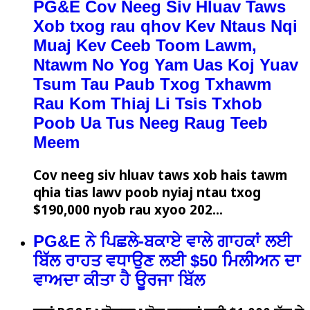
PG&E Cov Neeg Siv Hluav Taws
Xob txog rau qhov Kev Ntaus Nqi
Muaj Kev Ceeb Toom Lawm,
Ntawm No Yog Yam Uas Koj Yuav
Tsum Tau Paub Txog Txhawm
Rau Kom Thiaj Li Tsis Txhob
Poob Ua Tus Neeg Raug Teeb
Meem
Cov neeg siv hluav taws xob hais tawm
qhia tias lawv poob nyiaj ntau txog
$190,000 nyob rau xyoo 202…
PG&E ਨੇ ਪਿਛਲੇ-ਬਕਾਏ ਵਾਲੇ ਗਾਹਕਾਂ ਲਈ
ਬਿੱਲ ਰਾਹਤ ਵਧਾਉਣ ਲਈ $50 ਮਿਲੀਅਨ ਦਾ
ਵਾਅਦਾ ਕੀਤਾ ਹੈ ਊਰਜਾ ਬਿੱਲ