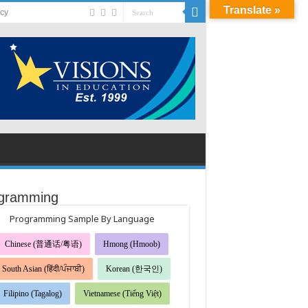
Translate »
acy
gramming
Programming Sample By Language
Chinese (普通话/粤语)
Hmong (Hmoob)
South Asian (हिंदी/ਪੰਜਾਬੀ)
Korean (한국인)
Filipino (Tagalog)
Vietnamese (Tiếng Việt)