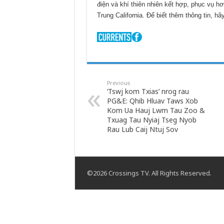
điện và khí thiên nhiên kết hợp, phục vụ 
Trung California. Để biết thêm thông tin, hã
Previous
‘Tswj kom Txias’ nrog rau
PG&E: Qhib Hluav Taws Xob
Kom Ua Hauj Lwm Tau Zoo &
Txuag Tau Nyiaj Tseg Nyob
Rau Lub Caij Ntuj Sov
©2026 Crossings TV. All Rights Reserved.