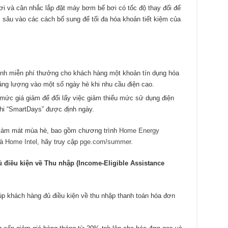
i và cân nhắc lắp đặt máy bơm bể bơi có tốc độ thay đổi để
 sâu vào các cách bổ sung để tối đa hóa khoản tiết kiệm của
ình miễn phí thưởng cho khách hàng một khoản tín dụng hóa
ng lượng vào một số ngày hè khi nhu cầu điện cao.
ả mức giá giảm để đổi lấy việc giảm thiểu mức sử dụng điện
khi “SmartDays” được định ngày.
í làm mát mùa hè, bao gồm chương trình
Home Energy
à
Home Intel
, hãy truy cập
pge.com/summer
.
điều kiện về Thu nhập (Income-Eligible Assistance
p khách hàng đủ điều kiện về thu nhập thanh toán hóa đơn