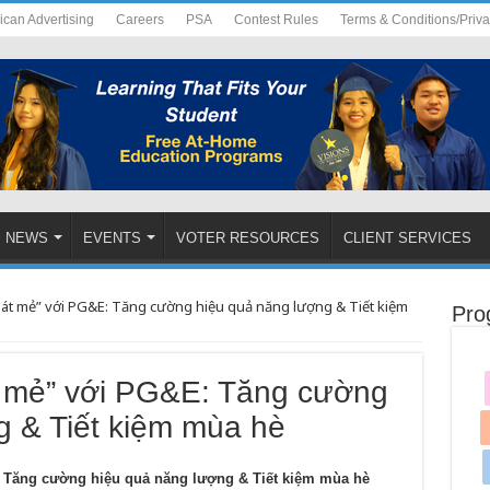
ican Advertising
Careers
PSA
Contest Rules
Terms & Conditions/Priv
NEWS
EVENTS
VOTER RESOURCES
CLIENT SERVICES
mát mẻ” với PG&E: Tăng cường hiệu quả năng lượng & Tiết kiệm
Pro
t mẻ” với PG&E: Tăng cường
g & Tiết kiệm mùa hè
 Tăng cường hiệu quả năng lượng & Tiết kiệm mùa hè