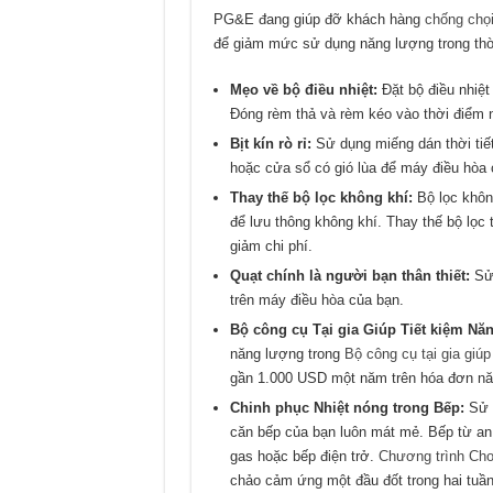
PG&E đang giúp đỡ khách hàng
chống chọ
để giảm mức sử dụng năng lượng trong thời
Mẹo về bộ điều nhiệt:
Đặt bộ điều nhiệt
Đóng rèm thả và rèm kéo vào thời điểm n
Bịt kín rò rỉ:
Sử dụng miếng dán thời tiết
hoặc cửa sổ có gió lùa để máy điều hòa 
Thay thế bộ lọc không khí:
Bộ lọc khôn
để lưu thông không khí. Thay thế bộ lọc
giảm chi phí.
Quạt chính là người bạn thân thiết:
Sử
trên máy điều hòa của bạn.
Bộ công cụ Tại gia Giúp Tiết kiệm Nă
năng lượng trong
Bộ công cụ tại gia giú
gần 1.000 USD một năm trên hóa đơn nă
Chinh phục Nhiệt nóng trong Bếp:
Sử d
căn bếp của bạn luôn mát mẻ. Bếp từ an
gas hoặc bếp điện trở.
Chương trình C
chảo cảm ứng một đầu đốt trong hai tuần