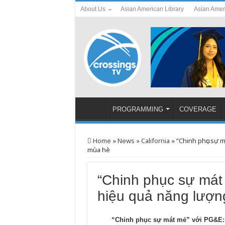
About Us
Asian American Library
Asian Amer
PROGRAMMING
COVERAGE
Home
»
News
»
California
»
“Chinh phục sự 
mùa hè
“Chinh phục sự má
hiệu quả năng lượn
“Chinh phục sự mát mẻ” với PG&E: