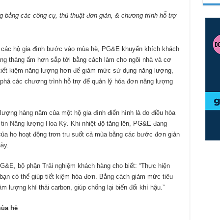
 bằng các công cụ, thủ thuật đơn giản, & chương trình hỗ trợ
 các hộ gia đình bước vào mùa hè, PG&E khuyến khích khách
ng tháng ấm hơn sắp tới bằng cách làm cho ngôi nhà và cơ
tiết kiệm năng lượng hơn để giảm mức sử dụng năng lượng,
 phá các chương trình hỗ trợ để quản lý hóa đơn năng lượng
ượng hàng năm của một hộ gia đình điển hình là do điều hòa
tin Năng lượng Hoa Kỳ
. Khi nhiệt độ tăng lên, PG&E đang
 của họ hoạt động trơn tru suốt cả mùa bằng các bước đơn giản
này
.
G&E, bộ phận Trải nghiệm khách hàng cho biết: “Thực hiện
bạn có thể giúp tiết kiệm hóa đơn. Bằng cách giảm mức tiêu
 lượng khí thải carbon, giúp chống lại biến đổi khí hậu.”
mùa hè