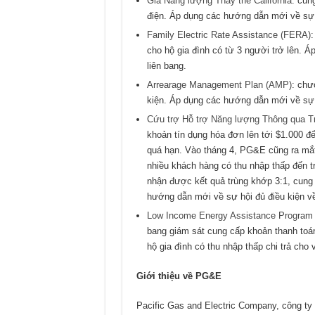
Giá Năng lượng Thay thế California
: cun
điện. Áp dụng các hướng dẫn mới về sự h
Family Electric Rate Assistance (FERA)
:
cho hộ gia đình có từ 3 người trở lên. 
liên bang.
Arrearage Management Plan (AMP)
: chư
kiện. Áp dụng các hướng dẫn mới về sự h
Cứu trợ Hỗ trợ Năng lượng Thông qua T
khoản tín dụng hóa đơn lên tới $1.000 đ
quá hạn. Vào tháng 4, PG&E cũng ra m
nhiều khách hàng có thu nhập thấp đến 
nhận được kết quả trùng khớp 3:1, cung 
hướng dẫn mới về sự hội đủ điều kiện về
Low Income Energy Assistance Program
bang giám sát cung cấp khoản thanh toá
hộ gia đình có thu nhập thấp chi trả ch
Giới thiệu về PG&E
Pacific Gas and Electric Company, công t