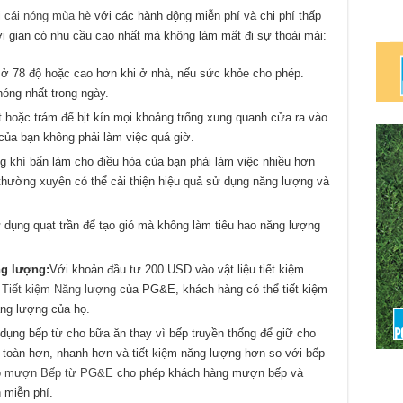
i cái nóng mùa hè
với các hành động miễn phí và chi phí thấp
 gian có nhu cầu cao nhất mà không làm mất đi sự thoải mái:
 ở 78 độ hoặc cao hơn khi ở nhà, nếu sức khỏe cho phép.
óng nhất trong ngày.
 hoặc trám để bịt kín mọi khoảng trống xung quanh cửa ra vào
của bạn không phải làm việc quá giờ.
g khí bẩn làm cho điều hòa của bạn phải làm việc nhiều hơn
 thường xuyên có thể cải thiện hiệu quả sử dụng năng lượng và
 dụng quạt trần để tạo gió mà không làm tiêu hao năng lượng
ng lượng:
Với khoản đầu tư 200 USD vào vật liệu tiết kiệm
p Tiết kiệm Năng lượng
của PG&E, khách hàng có thể tiết kiệm
ng lượng của họ.
ụng bếp từ cho bữa ăn thay vì bếp truyền thống để giữ cho
 toàn hơn, nhanh hơn và tiết kiệm năng lượng hơn so với bếp
ho mượn Bếp từ PG&E
cho phép khách hàng mượn bếp và
 miễn phí.