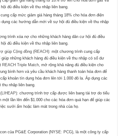
g cấp giảm giá hàng tháng từ 20% trở lên cho hóa đơn gas và
ội đủ điều kiện về thu nhập liên bang.
 cung cấp mức giảm giá hàng tháng 18% cho hóa đơn điện
Áp dụng các hướng dẫn mới về sự hội đủ điều kiện về thu nhập
ơng trình xóa nợ cho những khách hàng dân cư hội đủ điều
ội đủ điều kiện về thu nhập liên bang.
rợ giúp Cộng đồng (REACH):
một chương trình cung cấp
ể giúp những khách hàng đủ điều kiện về thu nhập có số dư
ắt
REACH Triple Match
, mở rộng khả năng đủ điều kiện cho
trung bình hơn và yêu cầu khách hàng thanh toán hóa đơn để
cấp khoản tín dụng hóa đơn lên tới 1.000 đô la. Áp dụng các
 thu nhập liên bang.
 (LIHEAP)
: chương trình trợ cấp được liên bang tài trợ do tiểu
n một lần lên đến $1.000 cho các hóa đơn quá hạn để giúp các
o việc sưởi ấm hoặc làm mát trong nhà của họ.
y con của PG&E Corporation (NYSE: PCG), là một công ty cấp