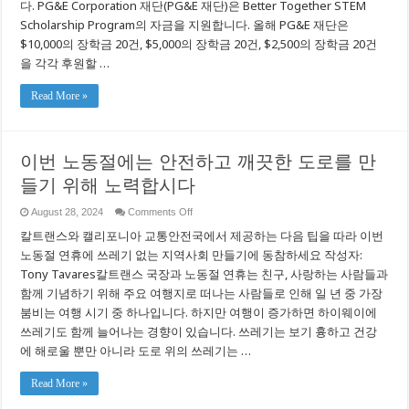
다. PG&E Corporation 재단(PG&E 재단)은 Better Together STEM
북
Scholarship Program의 자금을 지원합니다. 올해 PG&E 재단은
부
및
$10,000의 장학금 20건, $5,000의 장학금 20건, $2,500의 장학금 20건
중
을 각각 후원할 …
부
전
역
Read More »
에
있
는
60
이번 노동절에는 안전하고 깨끗한 도로를 만
명
의
들기 위해 노력합시다
학
생
on
August 28, 2024
Comments Off
들
이
에
칼트랜스와 캘리포니아 교통안전국에서 제공하는 다음 팁을 따라 이번
번
대
노
노동절 연휴에 쓰레기 없는 지역사회 만들기에 동참하세요 작성자:
한
동
장
Tony Tavares칼트랜스 국장과 노동절 연휴는 친구, 사랑하는 사람들과
절
학
함께 기념하기 위해 주요 여행지로 떠나는 사람들로 인해 일 년 중 가장
에
금
는
수
붐비는 여행 시기 중 하나입니다. 하지만 여행이 증가하면 하이웨이에
안
여
쓰레기도 함께 늘어나는 경향이 있습니다. 쓰레기는 보기 흉하고 건강
전
로
하
에 해로울 뿐만 아니라 도로 위의 쓰레기는 …
가
고
족
깨
들
Read More »
끗
의
한
대