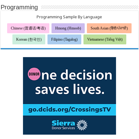
Programming
Programming Sample By Language
Chinese (普通话/粤语)
Hmong (Hmoob)
South Asian (हिंदी/ਪੰਜਾਬੀ)
Korean (한국인)
Filipino (Tagalog)
Vietnamese (Tiếng Việt)