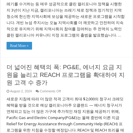
다
이
레기를 수거하는 등 매우 성공적으로 클린 캘리포니아 정책을 시행한
상
지 3년이 지난 지금, 캘리포니아는 쓰레기 제로 정책과 정기적인 지역
의
커
청소에 헌신한 지역사회에 보상을 제공하는 새로운 프로그램을 시작합
뮤
니다. 개빈 뉴섬 주지사는 오늘 지역사회를 더 깨끗하고 안전하며 지속
니
적으로 유지하기 위해 지역사회의 참여를 장려하는 주 전역의 노력인
티
가
클린 캘리포니아 커뮤니티 지정 프로그램의 출범을 발표했습니다. …
최
초
Read More »
로
클
린
캘
리
더 넓어진 혜택의 폭: PG&E, 에너지 요금 지
포
니
원을 늘리고 REACH 프로그램을 확대하여 지
아
원 고객 수 증가
지
정
을
on
August 2, 2024
Comments Off
더
받
새로운 지침에 따라 더 많은 적격 고객이 최대 $2,000의 청구서 크레딧
넓
았
어
습
혜택을 받을 것으로 예상 캘리포니아주 오클랜드 — 에너지 청구서가
진
니
연체되고 있는 더 많은 가구에 추가적인 재정 지원을 제공하기 위해,
혜
다
Pacific Gas and Electric Company(PG&E)는 올해 중반에 이른 지금
택
의
Relief for Energy Assistance through Community Help (REACH) 프
폭:
로그램을 위한 지침을 수정할 예정입니다. REACH 및 REACH 트리플 매
PG&E,