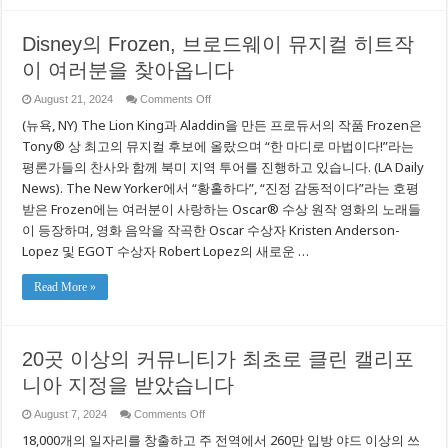
도
학
로
비
를
Disney의 Frozen, 브로드웨이 뮤지컬 히트작
용
만
부
이 여러분을 찾아옵니다
들
담
기
완
위
on
August 21, 2024
Comments Off
화
Disney
해
지
(뉴욕, NY) The Lion King과 Aladdin을 만든 프로듀서의 작품 Frozen은
의
노
원
Frozen,
력
Tony® 상 최고의 뮤지컬 후보에 올랐으며 “한 마디로 마법이다!”라는
브
합
평론가들의 찬사와 함께 북미 지역 투어를 진행하고 있습니다. (LA Daily
로
시
드
News). The New Yorker에서 “황홀하다”, “진정 감동적이다”라는 호평
다
웨
받은 Frozen에는 여러분이 사랑하는 Oscar® 수상 원작 영화의 노래들
이
뮤
이 등장하며, 영화 음악을 작곡한 Oscar 수상자 Kristen Anderson-
지
Lopez 및 EGOT 수상자 Robert Lopez의 새로운 …
컬
히
트
Read More »
작
이
여
러
20곳 이상의 커뮤니티가 최초로 클린 캘리포
분
을
니아 지정을 받았습니다
찾
아
on
August 7, 2024
Comments Off
옵
20
니
18,000개의 일자리를 창출하고 주 전역에서 260만 입방 야드 이상의 쓰
곳