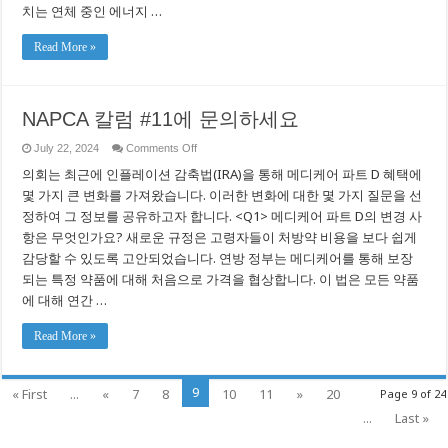
에
치는 연체 중인 에너지 …
너
지
Read More »
요
금
지
원
을
NAPCA 칼럼 #11에 문의하세요
늘
리
on
July 22, 2024
Comments Off
고
NAPCA
REACH
의회는 최근에 인플레이션 감축법(IRA)을 통해 메디케어 파트 D 혜택에
칼
프
럼
몇 가지 큰 변화를 가져왔습니다. 이러한 변화에 대한 몇 가지 질문을 선
로
#11
그
정하여 그 정보를 공유하고자 합니다. <Q1> 메디케어 파트 D의 변경 사
에
램
문
항은 무엇인가요? 새로운 규정은 고령자들이 처방약 비용을 보다 쉽게
을
의
감당할 수 있도록 고안되었습니다. 연방 정부는 메디케어를 통해 보장
확
하
대
세
되는 특정 약품에 대해 처음으로 가격을 협상합니다. 이 법은 모든 약품
하
요
에 대해 연간 …
여
지
원
Read More »
고
객
수
9
증
« First
...
«
7
8
10
11
»
20
Page 9 of 24
가
...
Last »