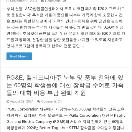
on
September 5, 2024
Comments Off
하
담
세
추석 선물- ASQ한인금연센터에서 무료 니코틴 패치와 $20 기프트 카드
배
요.
없
로 응원합니다! 추석은 가을의 풍요를 나누며 가족과 함께 소중한 시간
는
을 보내는 특별한 명절이다. 가족의 건강과 행복을 위해 금연을 결심하
건
는 것은 함께하는 추석의 시간을 더욱 뜻깊게 만들 것이다. ASQ한인금
강
한
연센터는 추석맞이 금연을 돕기 위해 무료 니코틴 패치와 $20 기프트 카
미
드를 제공하며, 건강한 삶을 향한 첫걸음을 내디딜 수 있도록 지원하고
래
를
있다.프로그램에 등록하고 한국어 전문 금연 …
위
한
Read More »
금
연
결
심
PG&E, 캘리포니아주 북부 및 중부 전역에 있
는 60명의 학생들에 대한 장학금 수여로 가족
들의 대학 비용 부담 완화 지원
on
August 29, 2024
Comments Off
PG&E,
PG&E Corporation 재단에서 제공하는 $350,000로 학생들의 고등 교육
캘
리
지원 예정 캘리포니아주 오클랜드 — PG&E Corporation 재단은 Pacific
포
Gas and Electric Company (PG&E)의 서비스 지역 전역에 있는 60명의
니
아
학생들에게 2024년 Better Together STEM 장학금을 수여할 예정입니
주