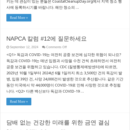
키는 데 관심이 있는 분들은 CoastalCleanupDay.org에서 지역 청소 행
함
러
분:
사에 등록하시기를 바랍니다. 해안 청소의 …
해
안
Read More »
청
소
의
달
행
NAPCA 칼럼 #12에 질문하세요
사
에
on
September 12, 2024
Comments Off
자
NAPCA
<Q1> 독감과 COVID-19는 여전히 공중 보건에 심각한 위협이 되나요?
원
칼
봉
럼
독감과 COVID-19는 매년 입원과 사망을 수천 건씩 초래하면서 여전히
사
#12
공중 보건을 위협하고 있습니다. CDC (질병통제예방센터)에 따르면,
에
를
질
하
2023년 10월 1일부터 2024년 6월 1일까지 최소 3,500만 건의 독감이 발
문
고
병, 입원 39만 건, 사망 24,000건이 발생한 것으로 추산됩니다. 같은 기간
하
해
세
동안 미국에서 약 44,000명이 COVID-19로 인해 사망한 것으로 추정됩
안
요
과
니다. <Q2> 다른 백신보다 독감과 COVID-19 …
지
역
Read More »
수
로
보
호
에
담배 없는 건강한 미래를 위한 금연 결심
동
참