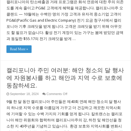
캘리포니아의 탄소배출권 거래 프로그램은 화석 연료에 대한 주의 의존
을
에
도를 계속 줄이고 PG&E 고객에게 혜택을 제공합니다. 캘리포니아주 오
너
클랜드 — 10월에는 수백만 명의 가정 고객과 유자격 중소기업 고객이
지
PG&E(Pacific Gas and Electric Company) 전기 요금 청구서에서 캘리
요
금
포니아 기후 크레딧을 받게 됩니다. 고객은 크레딧을 받기 위해 아무것
청
도 할 필요가 없습니다. 활성 전기 계정이 있는 가구는 봄에 받았던 금액
구
서
과 동일한 $55.17의 전기 크레딧을 받게 …
에
PG&E
Read More »
전
기
고
객
을
캘리포니아 주민 여러분: 해안 청소의 달 행사
위
한
에 자원봉사를 하고 해안과 지역 수로 보호에
$55.17
캘
동참하세요.
리
포
on
September 18, 2024
Comments Off
니
캘
9월 한 달 동안 캘리포니아 주민들은 제40회 연례 해안 청소의 달 행사
아
리
기
포
의 하나로 지역 수로를 아름답게 가꾸고 더 건강하고 깨끗한 지역사회
후
니
에 기여할 수 있는 수백 가지의 기회를 얻게 됩니다. 칼트랜스는 캘리포
크
아
레
니아 해안 위원회와 협력하여 캘리포니아주의 강, 하천 및 해안선을 청
주
딧
민
소한 지 40주년을 기념하고 있습니다. 환경 보호와 지역사회를 변화시
포
여