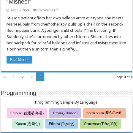
“Misheel”
on
July 10, 2024
Comments Off
“Misheel”
St. Jude patient offers her own balloon art to everyone she meets
Misheel, bald from chemotherapy, pulls up a chair on the second-
floor inpatient unit. A younger child shouts, “The balloon girl!”
Suddenly, she’s surrounded by other children. She reaches into
her backpack for colorful balloons and inflates and twists them into
a bunny, then a unicorn, then a giraffe, …
Read More »
4
«
1
2
3
Page 4 of 4
Programming
Programming Sample By Language
Chinese (普通话/粤语)
Hmong (Hmoob)
South Asian (हिंदी/ਪੰਜਾਬੀ)
Korean (한국인)
Filipino (Tagalog)
Vietnamese (Tiếng Việt)