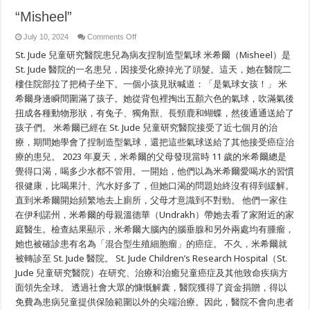
“Misheel”
on
July 10, 2024
Comments Off
“Misheel”
St. Jude 兒童研究醫院患兒為病友捏制造型氣球 米希爾（Misheel）是
St. Jude 醫院的一名患兒，因接受化療掉光了頭髮。這天，她在醫院二
樓住院部拉了把椅子坐下。一個小孩見狀喊道：「是氣球女孩！」 米
希爾身邊瞬間圍滿了孩子。她從背包裡掏出五顏六色的氣球，吹滿氣後
扭成各種動物形狀，有兔子、獨角獸、長頸鹿和蝴蝶，然後通通送給了
孩子們。 米希爾已經在 St. Jude 兒童研究醫院接受了近七個月的治
療，期間她學會了捏制造型氣球，還把這些氣球送給了其他接受癌症治
療的患兒。 2023 年夏天，米希爾的父母發現當時 11 歲的米希爾總是
覺得口渴，喝多少水都不管用。一開始，他們以為米希爾愛喝水的習慣
很健康，比喝果汁、汽水好多了，但她口渴的問題始終沒有得到緩解。
直到米希爾開始頻繁地去上廁所，父母才意識到不對勁。 他們一家住
在伊利諾州，米希爾的母親溫德華（Undrakh）帶她去看了家附近的家
庭醫生。檢查結果顯示，米希爾大腦內的腦垂腺和另外兩處均有腫瘤，
她也被確診患有名為「混合型生殖細胞瘤」的癌症。 不久，米希爾就
被轉診至 St. Jude 醫院。 St. Jude Children’s Research Hospital（St.
Jude 兒童研究醫院）在研究、治療和治癒兒童癌症及其他致命疾病方
面領先全球。 透過社會大眾的慷慨解囊，醫院獲得了資金捐贈，得以
免費為患病兒童提供保險範圍以外的尖端治療。因此，醫院不會向患者