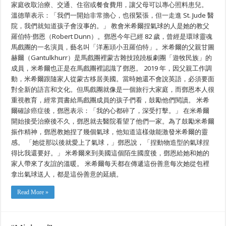
家庭收取治療、交通、住宿或餐食費用，讓父母可以專心照料患兒。
溫德華表示：「我們一開始非常擔心，也很緊張，但一走進 St. Jude 醫
院，我們就知道孩子會沒事的。」 教會米希爾捏氣球的人是她的教父
羅伯特·鄧恩（Robert Dunn）。鄧恩今年已經 82 歲，曾經是環球靈魂
馬戲團的一名演員，藝名叫「洋蔥頭小丑羅伯特」。米希爾的父親甘圖
赫爾（Gantulkhurr）是馬戲團裡蒙古雜技蹺蹺板劇團「遊牧民族」的
成員，米希爾也正是在馬戲團裡認識了鄧恩。 2019 年，因父親工作調
動，米希爾跟隨家人從蒙古移居美國。當時她還不會說英語，必須要面
對全新的語言和文化。但馬戲團就像是一個旅行大家庭，而鄧恩本人很
重視教育，經常買書給馬戲團成員的孩子們看，鼓勵他們閱讀。 米希
爾確診癌症後，鄧恩表示：「我的心都碎了，深受打擊。」 在米希爾
開始接受治療後不久，鄧恩就去醫院看望了他們一家。為了鼓勵米希爾
振作精神，鄧恩教她捏了幾個氣球，他知道這樣做能激發米希爾的靈
感。 「她從那以後就愛上了氣球，」鄧恩說，「捏動物造型的氣球捏
得比我還要好。」 米希爾來到美國這個陌生國度後，鄧恩給她和她的
家人帶來了友誼的溫暖。 米希爾每天都在傳遞這份善意每次她從包裡
拿出氣球送人，都是這份善意的延續。
Read More »