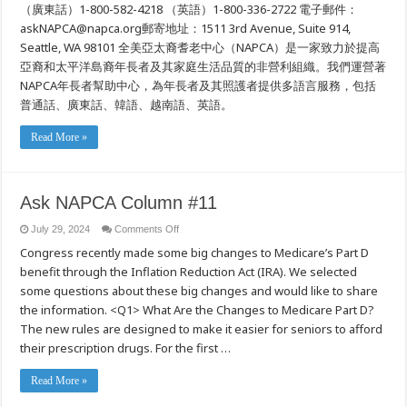
（廣東話）1-800-582-4218 （英語）1-800-336-2722 電子郵件：
askNAPCA@napca.org郵寄地址：1511 3rd Avenue, Suite 914,
Seattle, WA 98101 全美亞太裔耆老中心（NAPCA）是一家致力於提高
亞裔和太平洋島裔年長者及其家庭生活品質的非營利組織。我們運營著
NAPCA年長者幫助中心，為年長者及其照護者提供多語言服務，包括
普通話、廣東話、韓語、越南語、英語。
Read More »
Ask NAPCA Column #11
on
July 29, 2024
Comments Off
Ask
Congress recently made some big changes to Medicare’s Part D
NAPCA
Column
benefit through the Inflation Reduction Act (IRA). We selected
#11
some questions about these big changes and would like to share
the information. <Q1> What Are the Changes to Medicare Part D?
The new rules are designed to make it easier for seniors to afford
their prescription drugs. For the first …
Read More »