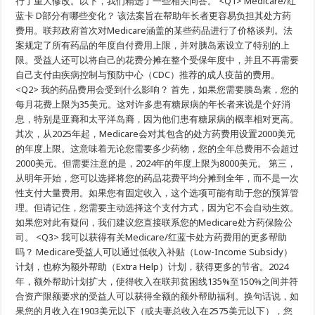
行了重大修改。以下，我们精选了一些相关问答。 <Q1> Medicare/红
专
蓝卡 D部分有哪些变化？ 该法案旨在帮助年长者更容易负担其处方药
栏
#11
费用。联邦政府首次对Medicare涵盖的某些药品进行了价格谈判。法
案规定了所有药品的年度自付费用上限，并对胰岛素设立了特别的上
限。受益人还可以将自己的花费分摊在整个受保年度中，并且不再需要
自己支付由疾病控制与预防中心（CDC）推荐的成人疫苗的费用。
<Q2> 我的药品费用会受到什么影响？ 首先，如果您需要胰岛素，您的
每月花费上限为35美元。这对许多患有糖尿病的年长者来说是个好消
息，特别是亚裔和太平洋岛裔，因为他们患有糖尿病的概率相对更高。
其次，从2025年起，Medicare会对其包含的处方药费用设置2000美元
的年度上限。这意味着无论您需要多少药物，您的全年总费用不会超过
2000美元。但需要注意的是，2024年的年度上限为8000美元。 第三，
从明年开始，您可以选择将您的药品花费平均分摊到全年，而不是一次
性支付大量费用。如果您有固定收入，这个选项可能有助于您的预算管
理。但请记住，您需要主动选择这个支付方式，因为它不会自动生效。
如果您对此有疑问，我们建议您直接联系您的Medicare处方药保险公
司。 <Q3> 我可以获得有关Medicare/红蓝卡处方药费用的更多帮助
吗？ Medicare受益人可以通过低收入补贴（Low-Income Subsidy）
计划，也称为额外帮助（Extra Help）计划，获得更多的节省。2024
年，额外帮助计划扩大，使得收入在联邦贫困线135%至150%之间并符
合资产限额要求的受益人可以获得全额的额外帮助福利。换句话说，如
果您的月收入在1903美元以下（或夫妻总收入在2575美元以下），您