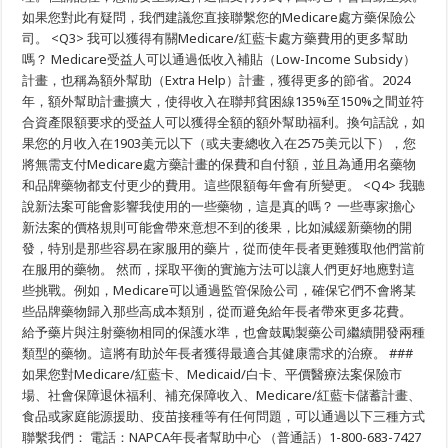
如果您對此有疑問，我們建議您直接聯繫您的Medicare處方藥保險公
司。 <Q3> 我可以獲得有關Medicare/紅藍卡處方藥費用的更多幫助
嗎？ Medicare受益人可以通過低收入補貼（Low-Income Subsidy）
計畫，也稱為額外幫助（Extra Help）計畫，獲得更多的節省。2024
年，額外幫助計畫擴大，使得收入在聯邦貧困線135%至150%之間並符
合資產限額要求的受益人可以獲得全額的額外幫助福利。換句話說，如
果您的月收入在1903美元以下（或夫妻總收入在2575美元以下），您
將無需支付Medicare處方藥計畫的保費和自付額，並且為通用名藥物
和品牌藥物都支付更少的費用。這些限額每年會有所變更。 <Q4> 我聽
說新法案可能會影響我使用的一些藥物，這是真的嗎？ 一些專家擔心
新法案的價格規則可能會帶來意想不到的後果，比如減緩新藥物的開
發，特別是那些容易在家服用的藥片，從而使年長者更難獲取他們當前
在服用的藥物。 然而，採取平衡的實施方法可以讓人們更好地應對這
些挑戰。例如，Medicare可以通過監管保險公司，確保它們不會將某
些品牌藥物歸入那些高成本類別，從而避免給年長者帶來更多花費。
給予藥片與注射藥物相同的保護水準，也會鼓勵製藥公司繼續開發兩種
類型的藥物。這將有助於年長者獲得最適合其健康需求的治療。 ###
如果您對Medicare/紅藍卡、Medicaid/白卡、平價醫療法案保險市
場、社會保障退休福利、補充保障收入、Medicare/紅藍卡儲蓄計畫、
食品或家庭能源援助、疫苗接種等有任何問題，可以通過以下三種方式
聯繫我們： 電話：NAPCA年長者幫助中心 （普通話）1-800-683-7427