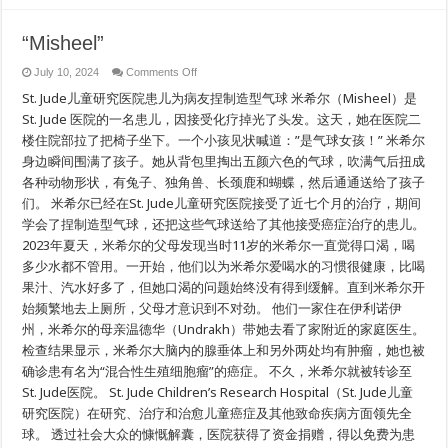
“Misheel”
on
July 10, 2024
Comments Off
“Misheel”
St. Jude儿童研究医院患儿为病友捏制造型气球 米希尔（Misheel）是
St. Jude 医院的一名患儿，因接受化疗掉光了头发。这天，她在医院二
楼住院部拉了把椅子坐下。一个小孩见状喊道：”是气球女孩！” 米希尔
身边瞬间围满了孩子。她从背包里掏出五颜六色的气球，吹满气后扭成
各种动物形状，有兔子、独角兽、长颈鹿和蝴蝶，然后通通送给了孩子
们。 米希尔已经在St. Jude儿童研究医院接受了近七个月的治疗，期间
学会了捏制造型气球，还把这些气球送给了其他接受癌症治疗的患儿。
2023年夏天，米希尔的父母发现当时11岁的米希尔一直觉得口渴，喝
多少水都不管用。一开始，他们以为米希尔爱喝水的习惯很健康，比喝
果汁、汽水好多了，但她口渴的问题始终没有得到缓解。直到米希尔开
始频繁地去上厕所，父母才意识到不对劲。 他们一家住在伊利诺伊
州，米希尔的母亲温德华（Undrakh）带她去看了家附近的家庭医生。
检查结果显示，米希尔大脑内的腺垂体上和另外两处均有肿瘤，她也被
确诊患有名为“混合性生殖细胞瘤”的癌症。 不久，米希尔就被转诊至
St. Jude医院。 St. Jude Children’s Research Hospital（St. Jude儿童
研究医院）在研究、治疗和治愈儿童癌症及其他致命疾病方面领先全
球。 透过社会大众的慷慨解囊，医院获得了资金捐赠，得以免费为患