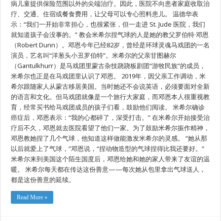
病儿童提供保险范围以外的尖端治疗。因此，医院不向患者家庭收取治
疗、交通、住宿或餐食费用，让父母可以专心照料患儿。 温德华表
示：“我们一开始非常担心，也很紧张，但一走进 St. Jude 医院，我们
就知道孩子会没事的。” 教会米希尔捏气球的人是她的教父罗伯特·邓恩
（Robert Dunn）。邓恩今年已经82岁，曾经是环球灵魂马戏团的一名
演员，艺名叫“洋葱头小丑罗伯特”。米希尔的父亲甘图赫尔
（Gantulkhurr）是马戏团里蒙古杂技跷跷板剧团“游牧民族”的成员，
米希尔也正是在马戏团里认识了邓恩。 2019年，因父亲工作调动，米
希尔跟随家人从蒙古移居美国。当时她还不会说英语，必须要面对全新
的语言和文化。但马戏团就像是一个旅行大家庭，而邓恩本人很重视教
育，经常买书给马戏团成员的孩子们看，鼓励他们阅读。 米希尔确诊
癌症后，邓恩表示：“我的心都碎了，深受打击。” 在米希尔开始接受治
疗后不久，邓恩就去医院看望了他们一家。为了鼓励米希尔振作精神，
邓恩教她捏了几个气球，他知道这样做能激发米希尔的灵感。 “她从那
以后就爱上了气球，”邓恩说，“捏动物造型的气球捏得比我还要好。”
米希尔来到美国这个陌生国度后，邓恩给她和她的家人带来了友谊的温
暖。 米希尔每天都在传达这份善意——每次她从包里拿出气球送人，
都是这份善意的延续。
Read More »