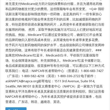
将无需支付Medicare处方药计划的保费和自付额，并且为通用名药物
和品牌药物都支付更少的费用。这些限额每年会有所变更。 <Q4> 我听
说新法案可能会影响我使用的一些药物，这是真的吗？ 一些专家担心
新法案的价格规则可能会带来意想不到的后果，比如减缓新药物的开
发，特别是那些容易在家服用的药片，从而使年长者更难获取他们当前
在服用的药物。 然而，采取平衡的实施方法可以让人们更好地应对这
些挑战。例如，Medicare可以通过监管保险公司，确保它们不会将某
些品牌药物归入那些高成本类别，从而避免给年长者带来更多花费。
给予药片与注射药物相同的保护水平，也会鼓励制药公司继续开发两种
类型的药物。这将有助于年长者获得最适合其健康需求的治疗。 ###
如果您对Medicare/红蓝卡、Medicaid/白卡、平价医疗法案保险市
场、社会保障退休福利、补充保障收入、Medicare/红蓝卡储蓄计划、
食品或家庭能源援助、疫苗接种等有任何问题，可以通过以下三种方式
联系我们： 电话：NAPCA年长者帮助中心 （普通话）1-800-683-7427
（广东话）1-800-582-4218 （英语）1-800-336-2722 电子邮件：
askNAPCA@napca.org邮寄地址：1511 3rd Avenue, Suite 914,
Seattle, WA 98101 全美亚太裔耆老中心（NAPCA）是一家致力于提高
亚裔和太平洋岛裔年长者及其家庭生活质量的非营利组织。我们运营着
NAPCA年长者帮助中心，为年长者及其照护者提供多语言服务，包括
普通话、广东话、韩语、越南语、英语。