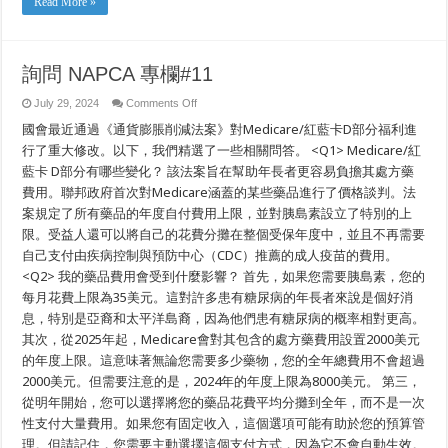
Read More »
詢問 NAPCA 專欄#11
on
July 29, 2024
Comments Off
詢
國會最近通過《通貨膨脹削減法案》對Medicare/紅藍卡D部分福利進
問
NAPCA
行了重大修改。以下，我們精選了一些相關問答。 <Q1> Medicare/紅
專
藍卡 D部分有哪些變化？ 該法案旨在幫助年長者更容易負擔其處方藥
欄
#11
費用。聯邦政府首次對Medicare涵蓋的某些藥品進行了價格談判。法
案規定了所有藥品的年度自付費用上限，並對胰島素設立了特別的上
限。受益人還可以將自己的花費分攤在整個受保年度中，並且不再需要
自己支付由疾病控制與預防中心（CDC）推薦的成人疫苗的費用。
<Q2> 我的藥品費用會受到什麼影響？ 首先，如果您需要胰島素，您的
每月花費上限為35美元。這對許多患有糖尿病的年長者來說是個好消
息，特別是亞裔和太平洋島裔，因為他們患有糖尿病的概率相對更高。
其次，從2025年起，Medicare會對其包含的處方藥費用設置2000美元
的年度上限。這意味著無論您需要多少藥物，您的全年總費用不會超過
2000美元。但需要注意的是，2024年的年度上限為8000美元。 第三，
從明年開始，您可以選擇將您的藥品花費平均分攤到全年，而不是一次
性支付大量費用。如果您有固定收入，這個選項可能有助於您的預算管
理。但請記住，您需要主動選擇這個支付方式，因為它不會自動生效。